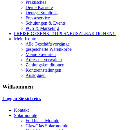
Praktisches
Deine Karriere
Densys Solutions
Presseservice
Schulungen & Events
POS & Marketing
PREISE GESENKT!
TIPPS
NEU
SALE
AKTIONEN!
Mein Konto
Alle Geschäftsvorgänge
gespeicherte Warenkörbe
Meine Favoriten
Adressen verwalten
Zahlungskonditionen
Kontoeinstellungen
Ausloggen
Willkommen
Loggen Sie sich ein.
Kontakt
Solarmodule
Full black Module
Glas-Glas Solarmodule