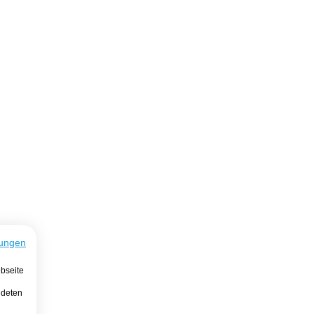
ungen
bseite
ndeten