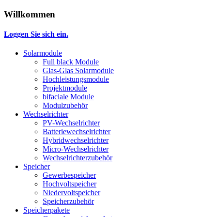
Willkommen
Loggen Sie sich ein.
Solarmodule
Full black Module
Glas-Glas Solarmodule
Hochleistungsmodule
Projektmodule
bifaciale Module
Modulzubehör
Wechselrichter
PV-Wechselrichter
Batteriewechselrichter
Hybridwechselrichter
Micro-Wechselrichter
Wechselrichterzubehör
Speicher
Gewerbespeicher
Hochvoltspeicher
Niedervoltspeicher
Speicherzubehör
Speicherpakete