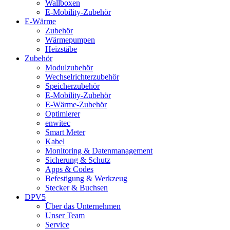
Wallboxen
E-Mobility-Zubehör
E-Wärme
Zubehör
Wärmepumpen
Heizstäbe
Zubehör
Modulzubehör
Wechselrichterzubehör
Speicherzubehör
E-Mobility-Zubehör
E-Wärme-Zubehör
Optimierer
enwitec
Smart Meter
Kabel
Monitoring & Datenmanagement
Sicherung & Schutz
Apps & Codes
Befestigung & Werkzeug
Stecker & Buchsen
DPV5
Über das Unternehmen
Unser Team
Service