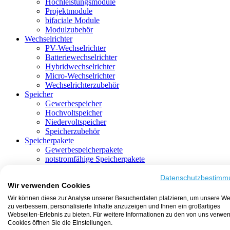
Hochleistungsmodule
Projektmodule
bifaciale Module
Modulzubehör
Wechselrichter
PV-Wechselrichter
Batteriewechselrichter
Hybridwechselrichter
Micro-Wechselrichter
Wechselrichterzubehör
Speicher
Gewerbespeicher
Hochvoltspeicher
Niedervoltspeicher
Speicherzubehör
Speicherpakete
Gewerbespeicherpakete
notstromfähige Speicherpakete
mit Batteriewechselrichter
mit Hybridwechselrichter
Datenschutzbestimm
Wir verwenden Cookies
mit Hochvoltspeicher
HEMS-fähige Speicherpakete
Wir können diese zur Analyse unserer Besucherdaten platzieren, um unsere We
mit Niedervoltspeicher
zu verbessern, personalisierte Inhalte anzuzeigen und Ihnen ein großartiges
Unterkonstruktion
Webseiten-Erlebnis zu bieten. Für weitere Informationen zu den von uns verwe
Aufständerung
Cookies öffnen Sie die Einstellungen.