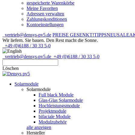
gespeicherte Warenkörbe
Meine Favoriten
Adressen verwalten
Zahlungskonditionen
Kontoeinstellungen
vertrieb@densys-pv5.de
PREISE GESENKT!
TIPPS
NEU
SALE
A
Wir liefern. Sie bauen.
Den Rest macht die Sonne.
+49 (0)6188 / 30 33 5-0
vertrieb@densys-pv5.de
+49 (0)6188 / 30 33 5-0
Löschen
Solarmodule
Solarmodule
Full black Module
Glas-Glas Solarmodule
Hochleistungsmodule
Projektmodule
bifaciale Module
Modulzubehör
alle anzeigen
Hersteller