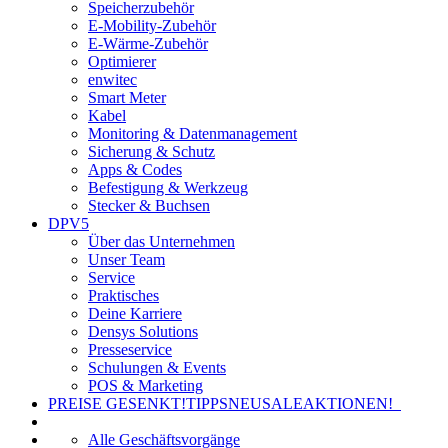
Speicherzubehör
E-Mobility-Zubehör
E-Wärme-Zubehör
Optimierer
enwitec
Smart Meter
Kabel
Monitoring & Datenmanagement
Sicherung & Schutz
Apps & Codes
Befestigung & Werkzeug
Stecker & Buchsen
DPV5
Über das Unternehmen
Unser Team
Service
Praktisches
Deine Karriere
Densys Solutions
Presseservice
Schulungen & Events
POS & Marketing
PREISE GESENKT!
TIPPS
NEU
SALE
AKTIONEN!
Alle Geschäftsvorgänge