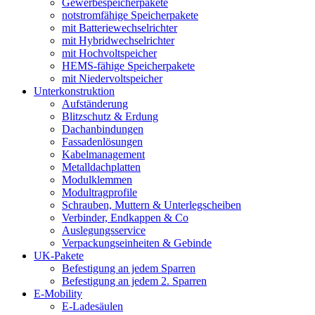
Gewerbespeicherpakete
notstromfähige Speicherpakete
mit Batteriewechselrichter
mit Hybridwechselrichter
mit Hochvoltspeicher
HEMS-fähige Speicherpakete
mit Niedervoltspeicher
Unterkonstruktion
Aufständerung
Blitzschutz & Erdung
Dachanbindungen
Fassadenlösungen
Kabelmanagement
Metalldachplatten
Modulklemmen
Modultragprofile
Schrauben, Muttern & Unterlegscheiben
Verbinder, Endkappen & Co
Auslegungsservice
Verpackungseinheiten & Gebinde
UK-Pakete
Befestigung an jedem Sparren
Befestigung an jedem 2. Sparren
E-Mobility
E-Ladesäulen