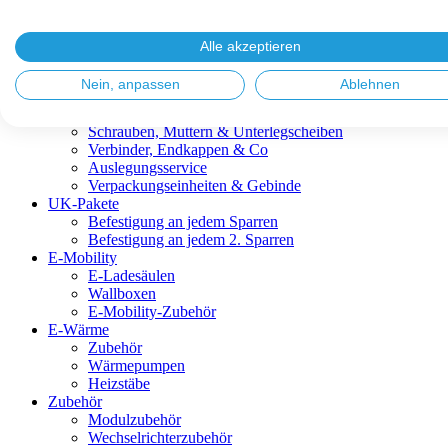
Blitzschutz & Erdung
Dachanbindungen
Fassadenlösungen
Alle akzeptieren
Kabelmanagement
Metalldachplatten
Nein, anpassen
Ablehnen
Modulklemmen
Modultragprofile
Schrauben, Muttern & Unterlegscheiben
Verbinder, Endkappen & Co
Auslegungsservice
Verpackungseinheiten & Gebinde
UK-Pakete
Befestigung an jedem Sparren
Befestigung an jedem 2. Sparren
E-Mobility
E-Ladesäulen
Wallboxen
E-Mobility-Zubehör
E-Wärme
Zubehör
Wärmepumpen
Heizstäbe
Zubehör
Modulzubehör
Wechselrichterzubehör