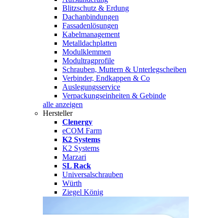
Blitzschutz & Erdung
Dachanbindungen
Fassadenlösungen
Kabelmanagement
Metalldachplatten
Modulklemmen
Modultragprofile
Schrauben, Muttern & Unterlegscheiben
Verbinder, Endkappen & Co
Auslegungsservice
Verpackungseinheiten & Gebinde
alle anzeigen
Hersteller
Clenergy
eCOM Farm
K2 Systems
K2 Systems
Marzari
SL Rack
Universalschrauben
Würth
Ziegel König