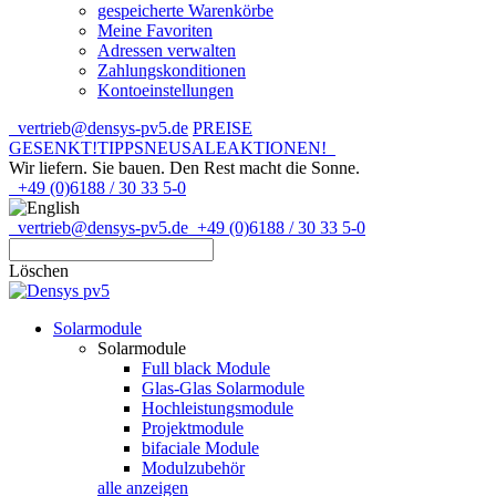
gespeicherte Warenkörbe
Meine Favoriten
Adressen verwalten
Zahlungskonditionen
Kontoeinstellungen
vertrieb@densys-pv5.de
PREISE
GESENKT!
TIPPS
NEU
SALE
AKTIONEN!
Wir liefern. Sie bauen.
Den Rest macht die Sonne.
+49 (0)6188 / 30 33 5-0
vertrieb@densys-pv5.de
+49 (0)6188 / 30 33 5-0
Löschen
Solarmodule
Solarmodule
Full black Module
Glas-Glas Solarmodule
Hochleistungsmodule
Projektmodule
bifaciale Module
Modulzubehör
alle anzeigen