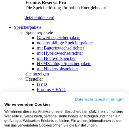
Fronius Reserva Pro
Die Speicherlösung für hohen Energiebedarf
Jetzt entdecken!
Speicherpakete
Speicherpakete
Gewerbespeicherpakete
notstromfähige Speicherpakete
mit Batteriewechselrichter
mit Hybridwechselrichter
mit Hochvoltspeicher
HEMS-fähige Speicherpakete
mit Niedervoltspeicher
alle anzeigen
Hersteller
BYD
Fronius + BYD
GoodWe + BYD
Kostal + BYD
Datenschutzbestimmungen
Wir verwenden Cookies
SMA + BYD
EcoFlow
Wir können diese zur Analyse unserer Besucherdaten platzieren, um unsere
EcoFlow + EcoFlow
Webseite zu verbessern, personalisierte Inhalte anzuzeigen und Ihnen ein
FENECON
großartiges Webseiten-Erlebnis zu bieten. Für weitere Informationen zu den
FENECON + FENECON
von uns verwendeten Cookies öffnen Sie die Einstellungen.