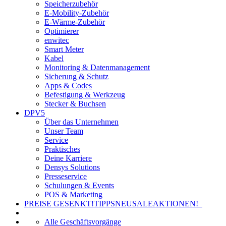
Speicherzubehör
E-Mobility-Zubehör
E-Wärme-Zubehör
Optimierer
enwitec
Smart Meter
Kabel
Monitoring & Datenmanagement
Sicherung & Schutz
Apps & Codes
Befestigung & Werkzeug
Stecker & Buchsen
DPV5
Über das Unternehmen
Unser Team
Service
Praktisches
Deine Karriere
Densys Solutions
Presseservice
Schulungen & Events
POS & Marketing
PREISE GESENKT!
TIPPS
NEU
SALE
AKTIONEN!
Alle Geschäftsvorgänge