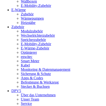
Wallboxen
E-Mobility-Zubehör
E-Wärme
Zubehör
Wärmepumpen
Heizstäbe
Zubehör
Modulzubehör
Wechselrichterzubehör
Speicherzubehör
E-Mobility-Zubehör
E-Wärme-Zubehör
Optimierer
enwitec
Smart Meter
Kabel
Monitoring & Datenmanagement
Sicherung & Schutz
Apps & Codes
Befestigung & Werkzeug
Stecker & Buchsen
DPV5
Über das Unternehmen
Unser Team
Service