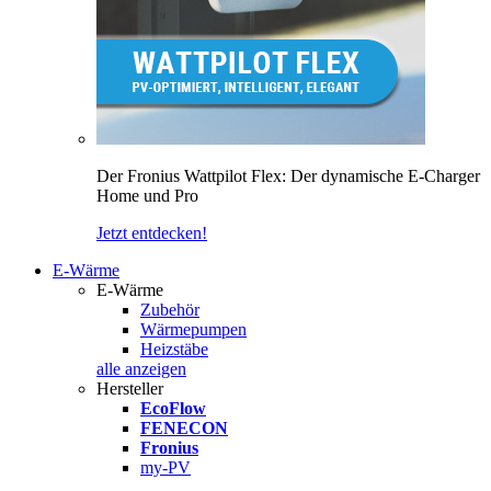
Der Fronius Wattpilot Flex: Der dynamische E-Charger
Home und Pro
Jetzt entdecken!
E-Wärme
E-Wärme
Zubehör
Wärmepumpen
Heizstäbe
alle anzeigen
Hersteller
EcoFlow
FENECON
Fronius
my-PV