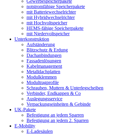
Gewerbespeicherpakete
notstromfähige Speicherpakete
mit Batteriewechselrichter
mit Hybridwechselrichter
mit Hochvoltspeicher
HEMS-fähige Speicherpakete
mit Niedervoltspeicher
Unterkonstruktion
Aufständerung
Blitzschutz & Erdung
Dachanbindungen
Fassadenlösungen
Kabelmanagement
Metalldachplatten
Modulklemmen
Modultragprofile
Schrauben, Muttern & Unterlegscheiben
Verbinder, Endkappen & Co
Auslegungsservice
Verpackungseinheiten & Gebinde
UK-Pakete
Befestigung an jedem Sparren
Befestigung an jedem 2. Sparren
E-Mobility
E-Ladesäulen