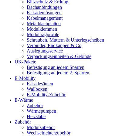
Blitzschutz & Erdung
Dachanbindungen
Fassadenlösungen
Kabelmanagement
Metalldachplatten
Modulklemmen
Modultragprofile
Schrauben, Muttern & Unterlegscheiben
Verbinder, Endkappen & Co
Auslegungsservice
Verpackungseinheiten & Gebinde
UK-Pakete
Befestigung an jedem Sparren
Befestigung an jedem 2. Sparren
E-Mobility
E-Ladesäulen
Wallboxen
E-Mobility-Zubehör
E-Wärme
Zubehör
Wärmepumpen
Heizstäbe
Zubehör
Modulzubehör
Wechselrichterzubehör