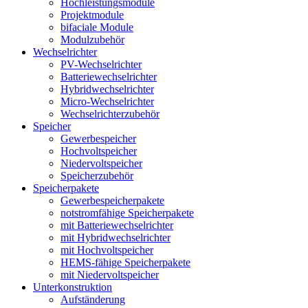
Hochleistungsmodule
Projektmodule
bifaciale Module
Modulzubehör
Wechselrichter
PV-Wechselrichter
Batteriewechselrichter
Hybridwechselrichter
Micro-Wechselrichter
Wechselrichterzubehör
Speicher
Gewerbespeicher
Hochvoltspeicher
Niedervoltspeicher
Speicherzubehör
Speicherpakete
Gewerbespeicherpakete
notstromfähige Speicherpakete
mit Batteriewechselrichter
mit Hybridwechselrichter
mit Hochvoltspeicher
HEMS-fähige Speicherpakete
mit Niedervoltspeicher
Unterkonstruktion
Aufständerung