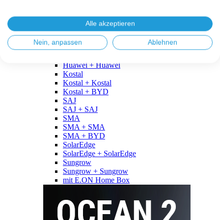
Fronius
Fronius + Fronius
Fronius + BYD
Alle akzeptieren
GoodWe
GoodWe + GoodWe
Nein, anpassen
Ablehnen
GoodWe + BYD
Huawei
Huawei + Huawei
Kostal
Kostal + Kostal
Kostal + BYD
SAJ
SAJ + SAJ
SMA
SMA + SMA
SMA + BYD
SolarEdge
SolarEdge + SolarEdge
Sungrow
Sungrow + Sungrow
mit E.ON Home Box