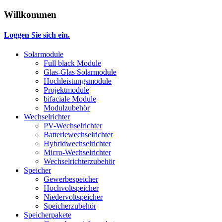
Willkommen
Loggen Sie sich ein.
Solarmodule
Full black Module
Glas-Glas Solarmodule
Hochleistungsmodule
Projektmodule
bifaciale Module
Modulzubehör
Wechselrichter
PV-Wechselrichter
Batteriewechselrichter
Hybridwechselrichter
Micro-Wechselrichter
Wechselrichterzubehör
Speicher
Gewerbespeicher
Hochvoltspeicher
Niedervoltspeicher
Speicherzubehör
Speicherpakete