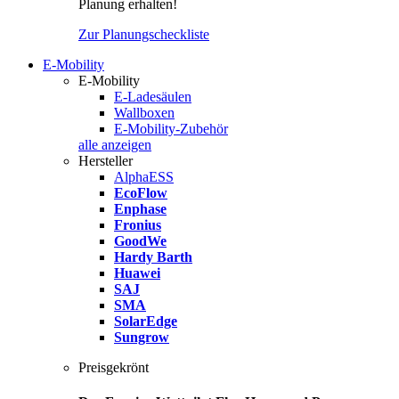
Planung erhalten!
Zur Planungscheckliste
E-Mobility
E-Mobility
E-Ladesäulen
Wallboxen
E-Mobility-Zubehör
alle anzeigen
Hersteller
AlphaESS
EcoFlow
Enphase
Fronius
GoodWe
Hardy Barth
Huawei
SAJ
SMA
SolarEdge
Sungrow
Preisgekrönt