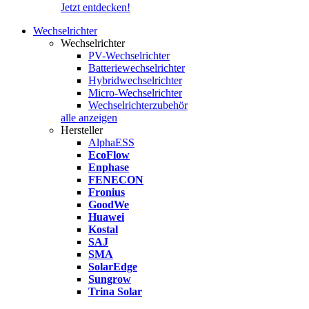
Jetzt entdecken!
Wechselrichter
Wechselrichter
PV-Wechselrichter
Batteriewechselrichter
Hybridwechselrichter
Micro-Wechselrichter
Wechselrichterzubehör
alle anzeigen
Hersteller
AlphaESS
EcoFlow
Enphase
FENECON
Fronius
GoodWe
Huawei
Kostal
SAJ
SMA
SolarEdge
Sungrow
Trina Solar