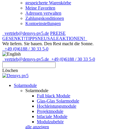
gespeicherte Warenkörbe
Meine Favoriten
Adressen verwalten
Zahlungskonditionen
Kontoeinstellungen
vertrieb@densys-pv5.de
PREISE
GESENKT!
TIPPS
NEU
SALE
AKTIONEN!
Wir liefern. Sie bauen.
Den Rest macht die Sonne.
+49 (0)6188 / 30 33 5-0
vertrieb@densys-pv5.de
+49 (0)6188 / 30 33 5-0
Löschen
Solarmodule
Solarmodule
Full black Module
Glas-Glas Solarmodule
Hochleistungsmodule
Projektmodule
bifaciale Module
Modulzubehör
alle anzeigen