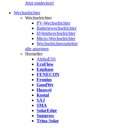
Jetzt entdecken!
Wechselrichter
Wechselrichter
PV-Wechselrichter
Batteriewechselrichter
Hybridwechselrichter
Micro-Wechselrichter
Wechselrichterzubehör
alle anzeigen
Hersteller
AlphaESS
EcoFlow
Enphase
FENECON
Fronius
GoodWe
Huawei
Kostal
SAJ
SMA
SolarEdge
Sungrow
Trina Solar