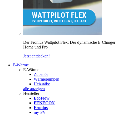
Der Fronius Wattpilot Flex: Der dynamische E-Charger
Home und Pro
Jetzt entdecken!
E-Wärme
E-Wärme
Zubehör
Wärmepumpen
Heizstäbe
alle anzeigen
Hersteller
EcoFlow
FENECON
Fronius
my-PV