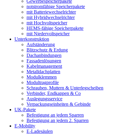
Gewerbespeicherpakete
notstromfähige Speicherpakete
mit Batteriewechselrichter
mit Hybridwechselrichter
mit Hochvoltspeicher
HEMS-fähige Speicherpakete
mit Niedervoltspeicher
Unterkonstruktion
Aufständerung
Blitzschutz & Erdung
Dachanbindungen
Fassadenlösungen
Kabelmanagement
Metalldachplatten
Modulklemmen
Modultragprofile
Schrauben, Muttern & Unterlegscheiben
Verbinder, Endkappen & Co
Auslegungsservice
Verpackungseinheiten & Gebinde
UK-Pakete
Befestigung an jedem Sparren
Befestigung an jedem 2. Sparren
E-Mobility
E-Ladesäulen