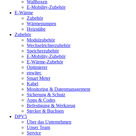
Wallboxen
E-Mobility-Zubehör
E-Wärme
Zubehör
Wärmepumpen
Heizstäbe
Zubehör
Modulzubehör
Wechselrichterzubehör
Speicherzubehör
E-Mobility-Zubehör
E-Wärme-Zubehör
Optimierer
enwitec
Smart Meter
Kabel
Monitoring & Datenmanagement
Sicherung & Schutz
Apps & Codes
Befestigung & Werkzeug
Stecker & Buchsen
DPV5
Über das Unternehmen
Unser Team
Service