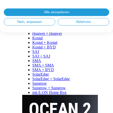
Fronius
Fronius + Fronius
Fronius + BYD
Alle akzeptieren
GoodWe
GoodWe + GoodWe
Nein, anpassen
Ablehnen
GoodWe + BYD
Huawei
Huawei + Huawei
Kostal
Kostal + Kostal
Kostal + BYD
SAJ
SAJ + SAJ
SMA
SMA + SMA
SMA + BYD
SolarEdge
SolarEdge + SolarEdge
Sungrow
Sungrow + Sungrow
mit E.ON Home Box