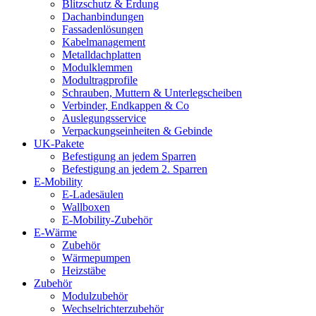
Blitzschutz & Erdung
Dachanbindungen
Fassadenlösungen
Kabelmanagement
Metalldachplatten
Modulklemmen
Modultragprofile
Schrauben, Muttern & Unterlegscheiben
Verbinder, Endkappen & Co
Auslegungsservice
Verpackungseinheiten & Gebinde
UK-Pakete
Befestigung an jedem Sparren
Befestigung an jedem 2. Sparren
E-Mobility
E-Ladesäulen
Wallboxen
E-Mobility-Zubehör
E-Wärme
Zubehör
Wärmepumpen
Heizstäbe
Zubehör
Modulzubehör
Wechselrichterzubehör