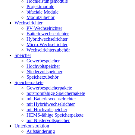
Hochleistungsmodule
Projektmodule
bifaciale Module
Modulzubehör
Wechselrichter
PV-Wechselrichter
Batteriewechselrichter
Hybridwechselrichter
Micro-Wechselrichter
Wechselrichterzubehör
Speicher
Gewerbespeicher
Hochvoltspeicher
Niedervoltspeicher
Speicherzubehör
Speicherpakete
Gewerbespeicherpakete
notstromfähige Speicherpakete
mit Batteriewechselrichter
mit Hybridwechselrichter
mit Hochvoltspeicher
HEMS-fähige Speicherpakete
mit Niedervoltspeicher
Unterkonstruktion
Aufständerung