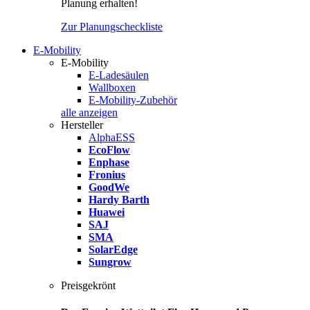
Planung erhalten!
Zur Planungscheckliste
E-Mobility
E-Mobility
E-Ladesäulen
Wallboxen
E-Mobility-Zubehör
alle anzeigen
Hersteller
AlphaESS
EcoFlow
Enphase
Fronius
GoodWe
Hardy Barth
Huawei
SAJ
SMA
SolarEdge
Sungrow
Preisgekrönt