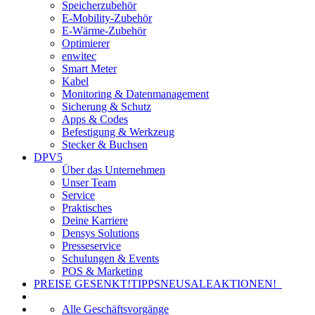
Speicherzubehör
E-Mobility-Zubehör
E-Wärme-Zubehör
Optimierer
enwitec
Smart Meter
Kabel
Monitoring & Datenmanagement
Sicherung & Schutz
Apps & Codes
Befestigung & Werkzeug
Stecker & Buchsen
DPV5
Über das Unternehmen
Unser Team
Service
Praktisches
Deine Karriere
Densys Solutions
Presseservice
Schulungen & Events
POS & Marketing
PREISE GESENKT!
TIPPS
NEU
SALE
AKTIONEN!
Alle Geschäftsvorgänge