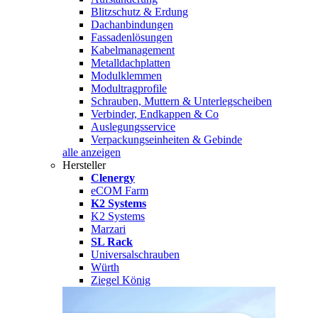
Blitzschutz & Erdung
Dachanbindungen
Fassadenlösungen
Kabelmanagement
Metalldachplatten
Modulklemmen
Modultragprofile
Schrauben, Muttern & Unterlegscheiben
Verbinder, Endkappen & Co
Auslegungsservice
Verpackungseinheiten & Gebinde
alle anzeigen
Hersteller
Clenergy
eCOM Farm
K2 Systems
K2 Systems
Marzari
SL Rack
Universalschrauben
Würth
Ziegel König