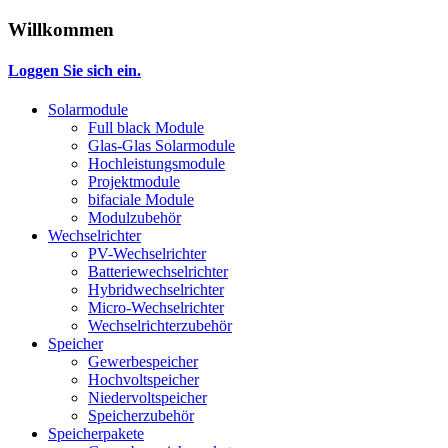
Willkommen
Loggen Sie sich ein.
Solarmodule
Full black Module
Glas-Glas Solarmodule
Hochleistungsmodule
Projektmodule
bifaciale Module
Modulzubehör
Wechselrichter
PV-Wechselrichter
Batteriewechselrichter
Hybridwechselrichter
Micro-Wechselrichter
Wechselrichterzubehör
Speicher
Gewerbespeicher
Hochvoltspeicher
Niedervoltspeicher
Speicherzubehör
Speicherpakete