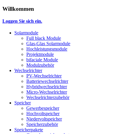
Willkommen
Loggen Sie sich ein.
Solarmodule
Full black Module
Glas-Glas Solarmodule
Hochleistungsmodule
Projektmodule
bifaciale Module
Modulzubehör
Wechselrichter
PV-Wechselrichter
Batteriewechselrichter
Hybridwechselrichter
Micro-Wechselrichter
Wechselrichterzubehör
Speicher
Gewerbespeicher
Hochvoltspeicher
Niedervoltspeicher
Speicherzubehör
Speicherpakete