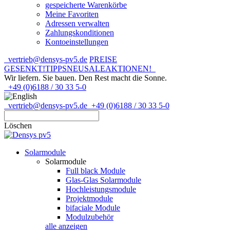
gespeicherte Warenkörbe
Meine Favoriten
Adressen verwalten
Zahlungskonditionen
Kontoeinstellungen
vertrieb@densys-pv5.de
PREISE
GESENKT!
TIPPS
NEU
SALE
AKTIONEN!
Wir liefern. Sie bauen.
Den Rest macht die Sonne.
+49 (0)6188 / 30 33 5-0
vertrieb@densys-pv5.de
+49 (0)6188 / 30 33 5-0
Löschen
Solarmodule
Solarmodule
Full black Module
Glas-Glas Solarmodule
Hochleistungsmodule
Projektmodule
bifaciale Module
Modulzubehör
alle anzeigen