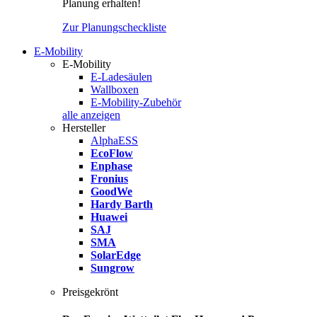
Planung erhalten!
Zur Planungscheckliste
E-Mobility
E-Mobility
E-Ladesäulen
Wallboxen
E-Mobility-Zubehör
alle anzeigen
Hersteller
AlphaESS
EcoFlow
Enphase
Fronius
GoodWe
Hardy Barth
Huawei
SAJ
SMA
SolarEdge
Sungrow
Preisgekrönt