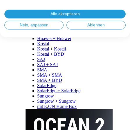
Fronius
Fronius + Fronius
Fronius + BYD
Alle akzeptieren
GoodWe
GoodWe + GoodWe
Nein, anpassen
Ablehnen
GoodWe + BYD
Huawei
Huawei + Huawei
Kostal
Kostal + Kostal
Kostal + BYD
SAJ
SAJ + SAJ
SMA
SMA + SMA
SMA + BYD
SolarEdge
SolarEdge + SolarEdge
Sungrow
Sungrow + Sungrow
mit E.ON Home Box