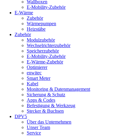
Wallboxen
E-Mobility-Zubehör
E-Wärme
Zubehör
Wärmepumpen
Heizstäbe
Zubehör
Modulzubehör
Wechselrichterzubehör
Speicherzubehör
E-Mobility-Zubehör
E-Wärme-Zubehör
Optimierer
enwitec
Smart Meter
Kabel
Monitoring & Datenmanagement
Sicherung & Schutz
Apps & Codes
Befestigung & Werkzeug
Stecker & Buchsen
DPV5
Über das Unternehmen
Unser Team
Service