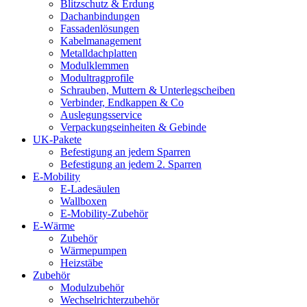
Blitzschutz & Erdung
Dachanbindungen
Fassadenlösungen
Kabelmanagement
Metalldachplatten
Modulklemmen
Modultragprofile
Schrauben, Muttern & Unterlegscheiben
Verbinder, Endkappen & Co
Auslegungsservice
Verpackungseinheiten & Gebinde
UK-Pakete
Befestigung an jedem Sparren
Befestigung an jedem 2. Sparren
E-Mobility
E-Ladesäulen
Wallboxen
E-Mobility-Zubehör
E-Wärme
Zubehör
Wärmepumpen
Heizstäbe
Zubehör
Modulzubehör
Wechselrichterzubehör