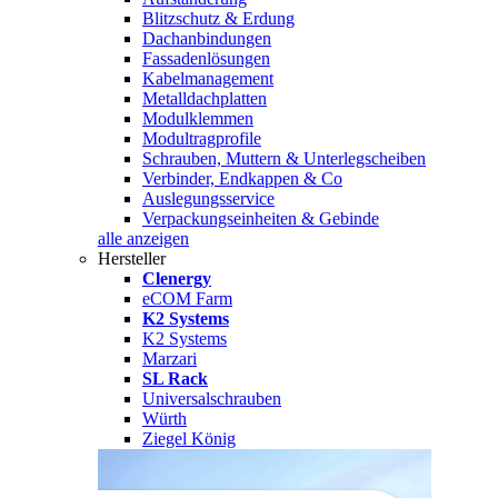
Blitzschutz & Erdung
Dachanbindungen
Fassadenlösungen
Kabelmanagement
Metalldachplatten
Modulklemmen
Modultragprofile
Schrauben, Muttern & Unterlegscheiben
Verbinder, Endkappen & Co
Auslegungsservice
Verpackungseinheiten & Gebinde
alle anzeigen
Hersteller
Clenergy
eCOM Farm
K2 Systems
K2 Systems
Marzari
SL Rack
Universalschrauben
Würth
Ziegel König