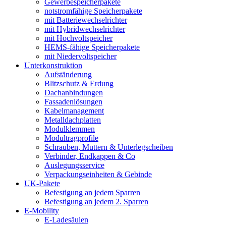
Gewerbespeicherpakete
notstromfähige Speicherpakete
mit Batteriewechselrichter
mit Hybridwechselrichter
mit Hochvoltspeicher
HEMS-fähige Speicherpakete
mit Niedervoltspeicher
Unterkonstruktion
Aufständerung
Blitzschutz & Erdung
Dachanbindungen
Fassadenlösungen
Kabelmanagement
Metalldachplatten
Modulklemmen
Modultragprofile
Schrauben, Muttern & Unterlegscheiben
Verbinder, Endkappen & Co
Auslegungsservice
Verpackungseinheiten & Gebinde
UK-Pakete
Befestigung an jedem Sparren
Befestigung an jedem 2. Sparren
E-Mobility
E-Ladesäulen