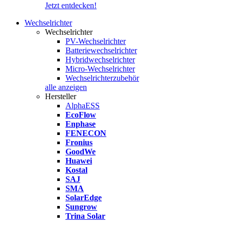
Jetzt entdecken!
Wechselrichter
Wechselrichter
PV-Wechselrichter
Batteriewechselrichter
Hybridwechselrichter
Micro-Wechselrichter
Wechselrichterzubehör
alle anzeigen
Hersteller
AlphaESS
EcoFlow
Enphase
FENECON
Fronius
GoodWe
Huawei
Kostal
SAJ
SMA
SolarEdge
Sungrow
Trina Solar