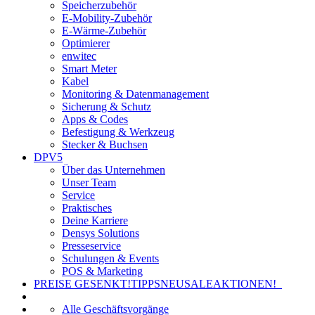
Speicherzubehör
E-Mobility-Zubehör
E-Wärme-Zubehör
Optimierer
enwitec
Smart Meter
Kabel
Monitoring & Datenmanagement
Sicherung & Schutz
Apps & Codes
Befestigung & Werkzeug
Stecker & Buchsen
DPV5
Über das Unternehmen
Unser Team
Service
Praktisches
Deine Karriere
Densys Solutions
Presseservice
Schulungen & Events
POS & Marketing
PREISE GESENKT!
TIPPS
NEU
SALE
AKTIONEN!
Alle Geschäftsvorgänge