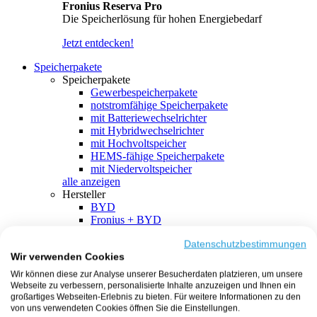
Fronius Reserva Pro
Die Speicherlösung für hohen Energiebedarf
Jetzt entdecken!
Speicherpakete
Speicherpakete
Gewerbespeicherpakete
notstromfähige Speicherpakete
mit Batteriewechselrichter
mit Hybridwechselrichter
mit Hochvoltspeicher
HEMS-fähige Speicherpakete
mit Niedervoltspeicher
alle anzeigen
Hersteller
BYD
Fronius + BYD
GoodWe + BYD
Kostal + BYD
Datenschutzbestimmungen
Wir verwenden Cookies
SMA + BYD
EcoFlow
Wir können diese zur Analyse unserer Besucherdaten platzieren, um unsere
EcoFlow + EcoFlow
Webseite zu verbessern, personalisierte Inhalte anzuzeigen und Ihnen ein
FENECON
großartiges Webseiten-Erlebnis zu bieten. Für weitere Informationen zu den
FENECON + FENECON
von uns verwendeten Cookies öffnen Sie die Einstellungen.