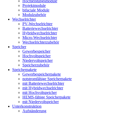
Hochleistungsmodule
Projektmodule
bifaciale Module
Modulzubehör
Wechselrichter
PV-Wechselrichter
Batteriewechselrichter
Hybridwechselrichter
Micro-Wechselrichter
Wechselrichterzubehör
Speicher
Gewerbespeicher
Hochvoltspeicher
Niedervoltspeicher
Speicherzubehör
Speicherpakete
Gewerbespeicherpakete
notstromfähige Speicherpakete
mit Batteriewechselrichter
mit Hybridwechselrichter
mit Hochvoltspeicher
HEMS-fähige Speicherpakete
mit Niedervoltspeicher
Unterkonstruktion
Aufständerung