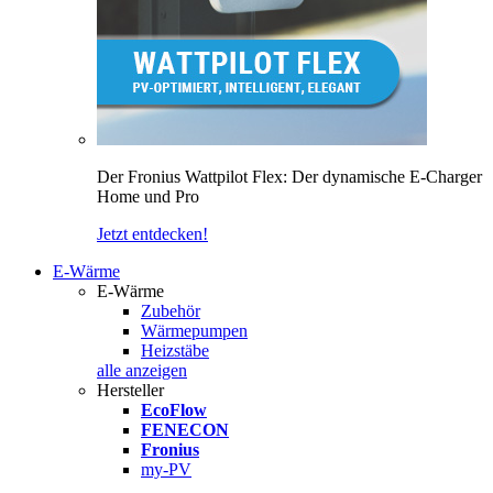
Der Fronius Wattpilot Flex: Der dynamische E-Charger
Home und Pro
Jetzt entdecken!
E-Wärme
E-Wärme
Zubehör
Wärmepumpen
Heizstäbe
alle anzeigen
Hersteller
EcoFlow
FENECON
Fronius
my-PV