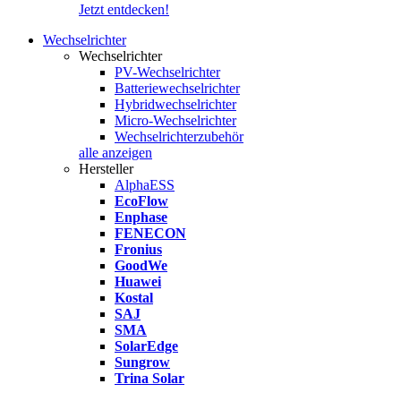
Jetzt entdecken!
Wechselrichter
Wechselrichter
PV-Wechselrichter
Batteriewechselrichter
Hybridwechselrichter
Micro-Wechselrichter
Wechselrichterzubehör
alle anzeigen
Hersteller
AlphaESS
EcoFlow
Enphase
FENECON
Fronius
GoodWe
Huawei
Kostal
SAJ
SMA
SolarEdge
Sungrow
Trina Solar