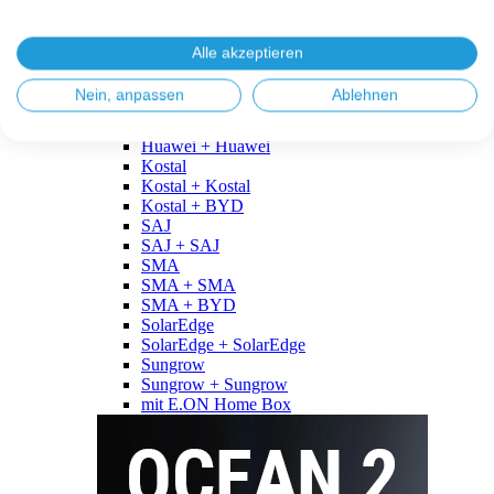
Fronius
Fronius + Fronius
Fronius + BYD
Alle akzeptieren
GoodWe
GoodWe + GoodWe
Nein, anpassen
Ablehnen
GoodWe + BYD
Huawei
Huawei + Huawei
Kostal
Kostal + Kostal
Kostal + BYD
SAJ
SAJ + SAJ
SMA
SMA + SMA
SMA + BYD
SolarEdge
SolarEdge + SolarEdge
Sungrow
Sungrow + Sungrow
mit E.ON Home Box