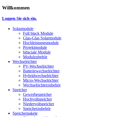
Willkommen
Loggen Sie sich ein.
Solarmodule
Full black Module
Glas-Glas Solarmodule
Hochleistungsmodule
Projektmodule
bifaciale Module
Modulzubehör
Wechselrichter
PV-Wechselrichter
Batteriewechselrichter
Hybridwechselrichter
Micro-Wechselrichter
Wechselrichterzubehör
Speicher
Gewerbespeicher
Hochvoltspeicher
Niedervoltspeicher
Speicherzubehör
Speicherpakete