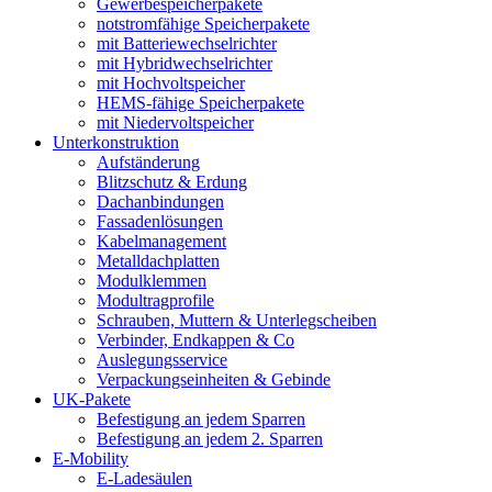
Gewerbespeicherpakete
notstromfähige Speicherpakete
mit Batteriewechselrichter
mit Hybridwechselrichter
mit Hochvoltspeicher
HEMS-fähige Speicherpakete
mit Niedervoltspeicher
Unterkonstruktion
Aufständerung
Blitzschutz & Erdung
Dachanbindungen
Fassadenlösungen
Kabelmanagement
Metalldachplatten
Modulklemmen
Modultragprofile
Schrauben, Muttern & Unterlegscheiben
Verbinder, Endkappen & Co
Auslegungsservice
Verpackungseinheiten & Gebinde
UK-Pakete
Befestigung an jedem Sparren
Befestigung an jedem 2. Sparren
E-Mobility
E-Ladesäulen