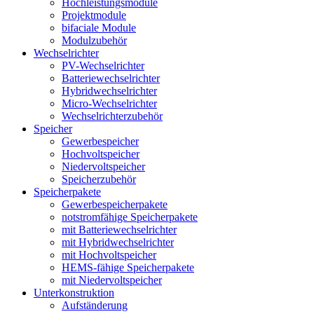
Hochleistungsmodule
Projektmodule
bifaciale Module
Modulzubehör
Wechselrichter
PV-Wechselrichter
Batteriewechselrichter
Hybridwechselrichter
Micro-Wechselrichter
Wechselrichterzubehör
Speicher
Gewerbespeicher
Hochvoltspeicher
Niedervoltspeicher
Speicherzubehör
Speicherpakete
Gewerbespeicherpakete
notstromfähige Speicherpakete
mit Batteriewechselrichter
mit Hybridwechselrichter
mit Hochvoltspeicher
HEMS-fähige Speicherpakete
mit Niedervoltspeicher
Unterkonstruktion
Aufständerung