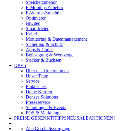
Speicherzubehör
E-Mobility-Zubehör
E-Wärme-Zubehör
Optimierer
enwitec
Smart Meter
Kabel
Monitoring & Datenmanagement
Sicherung & Schutz
Apps & Codes
Befestigung & Werkzeug
Stecker & Buchsen
DPV5
Über das Unternehmen
Unser Team
Service
Praktisches
Deine Karriere
Densys Solutions
Presseservice
Schulungen & Events
POS & Marketing
PREISE GESENKT!
TIPPS
NEU
SALE
AKTIONEN!
Alle Geschäftsvorgänge