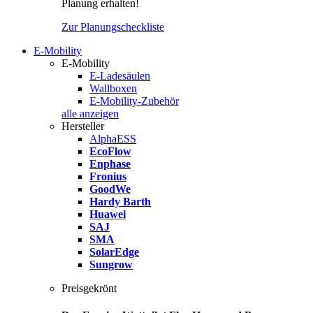
Planung erhalten!
Zur Planungscheckliste
E-Mobility
E-Mobility
E-Ladesäulen
Wallboxen
E-Mobility-Zubehör
alle anzeigen
Hersteller
AlphaESS
EcoFlow
Enphase
Fronius
GoodWe
Hardy Barth
Huawei
SAJ
SMA
SolarEdge
Sungrow
Preisgekrönt