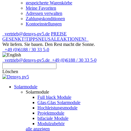
gespeicherte Warenkörbe
Meine Favoriten
Adressen verwalten
Zahlungskonditionen
Kontoeinstellungen
vertrieb@densys-pv5.de
PREISE
GESENKT!
TIPPS
NEU
SALE
AKTIONEN!
Wir liefern. Sie bauen.
Den Rest macht die Sonne.
+49 (0)6188 / 30 33 5-0
vertrieb@densys-pv5.de
+49 (0)6188 / 30 33 5-0
Löschen
Solarmodule
Solarmodule
Full black Module
Glas-Glas Solarmodule
Hochleistungsmodule
Projektmodule
bifaciale Module
Modulzubehör
alle anzeigen