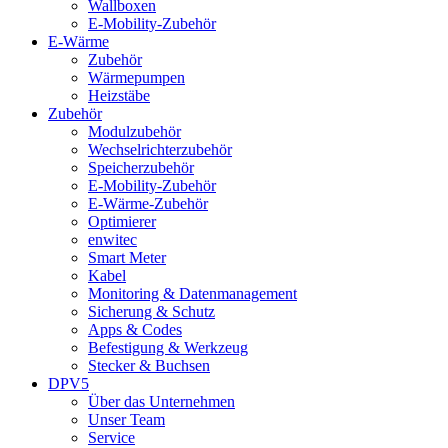
Wallboxen
E-Mobility-Zubehör
E-Wärme
Zubehör
Wärmepumpen
Heizstäbe
Zubehör
Modulzubehör
Wechselrichterzubehör
Speicherzubehör
E-Mobility-Zubehör
E-Wärme-Zubehör
Optimierer
enwitec
Smart Meter
Kabel
Monitoring & Datenmanagement
Sicherung & Schutz
Apps & Codes
Befestigung & Werkzeug
Stecker & Buchsen
DPV5
Über das Unternehmen
Unser Team
Service