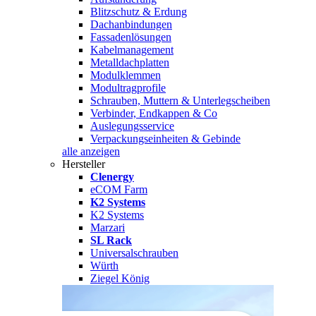
Blitzschutz & Erdung
Dachanbindungen
Fassadenlösungen
Kabelmanagement
Metalldachplatten
Modulklemmen
Modultragprofile
Schrauben, Muttern & Unterlegscheiben
Verbinder, Endkappen & Co
Auslegungsservice
Verpackungseinheiten & Gebinde
alle anzeigen
Hersteller
Clenergy
eCOM Farm
K2 Systems
K2 Systems
Marzari
SL Rack
Universalschrauben
Würth
Ziegel König