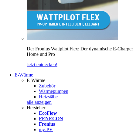
Der Fronius Wattpilot Flex: Der dynamische E-Charger
Home und Pro
Jetzt entdecken!
E-Wärme
E-Wärme
Zubehör
Wärmepumpen
Heizstäbe
alle anzeigen
Hersteller
EcoFlow
FENECON
Fronius
my-PV