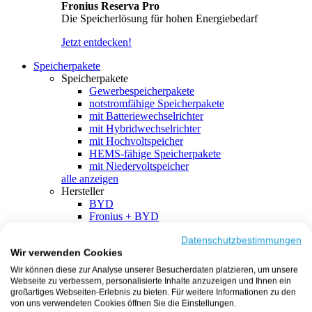
Fronius Reserva Pro
Die Speicherlösung für hohen Energiebedarf
Jetzt entdecken!
Speicherpakete
Speicherpakete
Gewerbespeicherpakete
notstromfähige Speicherpakete
mit Batteriewechselrichter
mit Hybridwechselrichter
mit Hochvoltspeicher
HEMS-fähige Speicherpakete
mit Niedervoltspeicher
alle anzeigen
Hersteller
BYD
Fronius + BYD
GoodWe + BYD
Kostal + BYD
Datenschutzbestimmungen
Wir verwenden Cookies
SMA + BYD
EcoFlow
Wir können diese zur Analyse unserer Besucherdaten platzieren, um unsere
EcoFlow + EcoFlow
Webseite zu verbessern, personalisierte Inhalte anzuzeigen und Ihnen ein
FENECON
großartiges Webseiten-Erlebnis zu bieten. Für weitere Informationen zu den
FENECON + FENECON
von uns verwendeten Cookies öffnen Sie die Einstellungen.