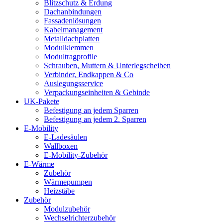
Blitzschutz & Erdung
Dachanbindungen
Fassadenlösungen
Kabelmanagement
Metalldachplatten
Modulklemmen
Modultragprofile
Schrauben, Muttern & Unterlegscheiben
Verbinder, Endkappen & Co
Auslegungsservice
Verpackungseinheiten & Gebinde
UK-Pakete
Befestigung an jedem Sparren
Befestigung an jedem 2. Sparren
E-Mobility
E-Ladesäulen
Wallboxen
E-Mobility-Zubehör
E-Wärme
Zubehör
Wärmepumpen
Heizstäbe
Zubehör
Modulzubehör
Wechselrichterzubehör