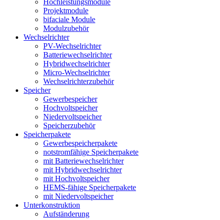
Hochleistungsmodule
Projektmodule
bifaciale Module
Modulzubehör
Wechselrichter
PV-Wechselrichter
Batteriewechselrichter
Hybridwechselrichter
Micro-Wechselrichter
Wechselrichterzubehör
Speicher
Gewerbespeicher
Hochvoltspeicher
Niedervoltspeicher
Speicherzubehör
Speicherpakete
Gewerbespeicherpakete
notstromfähige Speicherpakete
mit Batteriewechselrichter
mit Hybridwechselrichter
mit Hochvoltspeicher
HEMS-fähige Speicherpakete
mit Niedervoltspeicher
Unterkonstruktion
Aufständerung