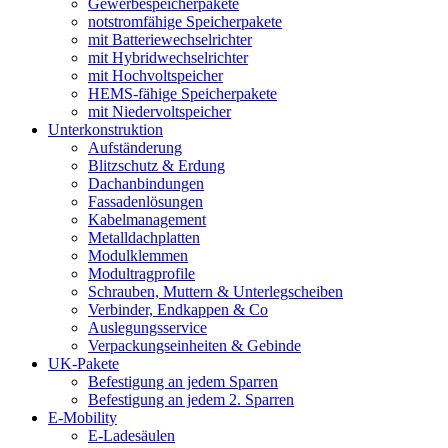
Gewerbespeicherpakete
notstromfähige Speicherpakete
mit Batteriewechselrichter
mit Hybridwechselrichter
mit Hochvoltspeicher
HEMS-fähige Speicherpakete
mit Niedervoltspeicher
Unterkonstruktion
Aufständerung
Blitzschutz & Erdung
Dachanbindungen
Fassadenlösungen
Kabelmanagement
Metalldachplatten
Modulklemmen
Modultragprofile
Schrauben, Muttern & Unterlegscheiben
Verbinder, Endkappen & Co
Auslegungsservice
Verpackungseinheiten & Gebinde
UK-Pakete
Befestigung an jedem Sparren
Befestigung an jedem 2. Sparren
E-Mobility
E-Ladesäulen