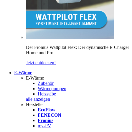
Der Fronius Wattpilot Flex: Der dynamische E-Charger
Home und Pro
Jetzt entdecken!
E-Wärme
E-Wärme
Zubehör
Wärmepumpen
Heizstäbe
alle anzeigen
Hersteller
EcoFlow
FENECON
Fronius
my-PV