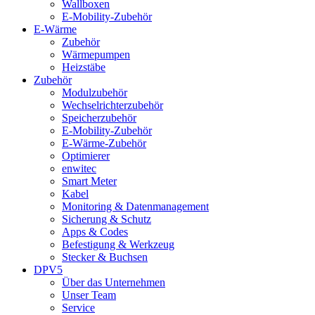
Wallboxen
E-Mobility-Zubehör
E-Wärme
Zubehör
Wärmepumpen
Heizstäbe
Zubehör
Modulzubehör
Wechselrichterzubehör
Speicherzubehör
E-Mobility-Zubehör
E-Wärme-Zubehör
Optimierer
enwitec
Smart Meter
Kabel
Monitoring & Datenmanagement
Sicherung & Schutz
Apps & Codes
Befestigung & Werkzeug
Stecker & Buchsen
DPV5
Über das Unternehmen
Unser Team
Service