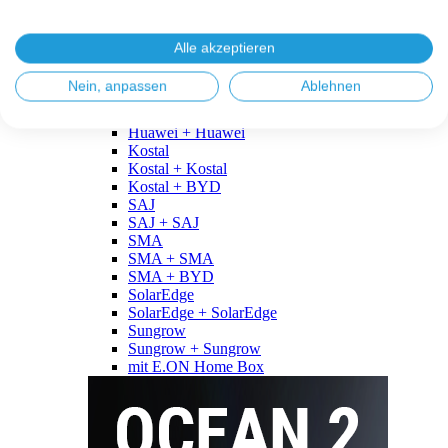
Fronius
Fronius + Fronius
Fronius + BYD
Alle akzeptieren
GoodWe
GoodWe + GoodWe
Nein, anpassen
Ablehnen
GoodWe + BYD
Huawei
Huawei + Huawei
Kostal
Kostal + Kostal
Kostal + BYD
SAJ
SAJ + SAJ
SMA
SMA + SMA
SMA + BYD
SolarEdge
SolarEdge + SolarEdge
Sungrow
Sungrow + Sungrow
mit E.ON Home Box