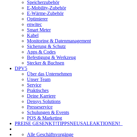
Speicherzubehör
E-Mobility-Zubehör
E-Wärme-Zubehör
Optimierer
enwitec
Smart Meter
Kabel
Monitoring & Datenmanagement
Sicherung & Schutz
Apps & Codes
Befestigung & Werkzeug
Stecker & Buchsen
DPV5
Über das Unternehmen
Unser Team
Service
Praktisches
Deine Karriere
Densys Solutions
Presseservice
Schulungen & Events
POS & Marketing
PREISE GESENKT!
TIPPS
NEU
SALE
AKTIONEN!
Alle Geschäftsvorgänge