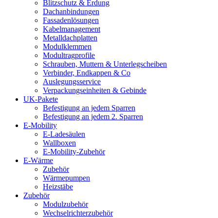
Blitzschutz & Erdung
Dachanbindungen
Fassadenlösungen
Kabelmanagement
Metalldachplatten
Modulklemmen
Modultragprofile
Schrauben, Muttern & Unterlegscheiben
Verbinder, Endkappen & Co
Auslegungsservice
Verpackungseinheiten & Gebinde
UK-Pakete
Befestigung an jedem Sparren
Befestigung an jedem 2. Sparren
E-Mobility
E-Ladesäulen
Wallboxen
E-Mobility-Zubehör
E-Wärme
Zubehör
Wärmepumpen
Heizstäbe
Zubehör
Modulzubehör
Wechselrichterzubehör