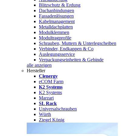
Blitzschutz & Erdung
Dachanbindungen
Fassadenlösungen
Kabelmanagement
Metalldachplatten
Modulklemmen
Modultragprofile
Schrauben, Muttern & Unterlegscheiben
Verbinder, Endkappen & Co
Auslegungsservice
Verpackungseinheiten & Gebinde
alle anzeigen
Hersteller
Clenergy
eCOM Farm
K2 Systems
K2 Systems
Marzari
SL Rack
Universalschrauben
Würth
Ziegel König