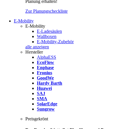
Planung erhalten!
Zur Planungscheckliste
E-Mobility
E-Mobility
E-Ladesäulen
Wallboxen
E-Mobility-Zubehör
alle anzeigen
Hersteller
AlphaESS
EcoFlow
Enphase
Fronius
GoodWe
Hardy Barth
Huawei
SAJ
SMA
SolarEdge
Sungrow
Preisgekrönt