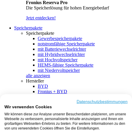
Fronius Reserva Pro
Die Speicherlösung für hohen Energiebedarf
Jetzt entdecken!
Speicherpakete
Speicherpakete
Gewerbespeicherpakete
notstromfähige Speicherpakete
mit Batteriewechselrichter
mit Hybridwechselrichter
mit Hochvoltspeicher
HEMS-fähige Speicherpakete
mit Niedervoltspeicher
alle anzeigen
Hersteller
BYD
Fronius + BYD
GoodWe + BYD
Kostal + BYD
Datenschutzbestimmungen
Wir verwenden Cookies
SMA + BYD
EcoFlow
Wir können diese zur Analyse unserer Besucherdaten platzieren, um unsere
EcoFlow + EcoFlow
Webseite zu verbessern, personalisierte Inhalte anzuzeigen und Ihnen ein
FENECON
großartiges Webseiten-Erlebnis zu bieten. Für weitere Informationen zu den
FENECON + FENECON
von uns verwendeten Cookies öffnen Sie die Einstellungen.