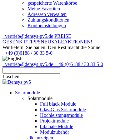
gespeicherte Warenkörbe
Meine Favoriten
Adressen verwalten
Zahlungskonditionen
Kontoeinstellungen
vertrieb@densys-pv5.de
PREISE
GESENKT!
TIPPS
NEU
SALE
AKTIONEN!
Wir liefern. Sie bauen.
Den Rest macht die Sonne.
+49 (0)6188 / 30 33 5-0
vertrieb@densys-pv5.de
+49 (0)6188 / 30 33 5-0
Löschen
Solarmodule
Solarmodule
Full black Module
Glas-Glas Solarmodule
Hochleistungsmodule
Projektmodule
bifaciale Module
Modulzubehör
alle anzeigen