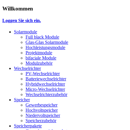
Willkommen
Loggen Sie sich ein.
Solarmodule
Full black Module
Glas-Glas Solarmodule
Hochleistungsmodule
Projektmodule
bifaciale Module
Modulzubehör
Wechselrichter
PV-Wechselrichter
Batteriewechselrichter
Hybridwechselrichter
Micro-Wechselrichter
Wechselrichterzubehör
Speicher
Gewerbespeicher
Hochvoltspeicher
Niedervoltspeicher
Speicherzubehör
Speicherpakete