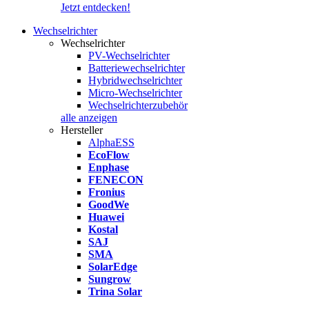
Jetzt entdecken!
Wechselrichter
Wechselrichter
PV-Wechselrichter
Batteriewechselrichter
Hybridwechselrichter
Micro-Wechselrichter
Wechselrichterzubehör
alle anzeigen
Hersteller
AlphaESS
EcoFlow
Enphase
FENECON
Fronius
GoodWe
Huawei
Kostal
SAJ
SMA
SolarEdge
Sungrow
Trina Solar