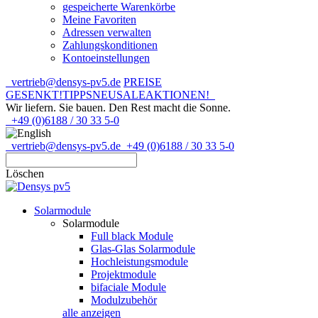
gespeicherte Warenkörbe
Meine Favoriten
Adressen verwalten
Zahlungskonditionen
Kontoeinstellungen
vertrieb@densys-pv5.de
PREISE
GESENKT!
TIPPS
NEU
SALE
AKTIONEN!
Wir liefern. Sie bauen.
Den Rest macht die Sonne.
+49 (0)6188 / 30 33 5-0
vertrieb@densys-pv5.de
+49 (0)6188 / 30 33 5-0
Löschen
Solarmodule
Solarmodule
Full black Module
Glas-Glas Solarmodule
Hochleistungsmodule
Projektmodule
bifaciale Module
Modulzubehör
alle anzeigen