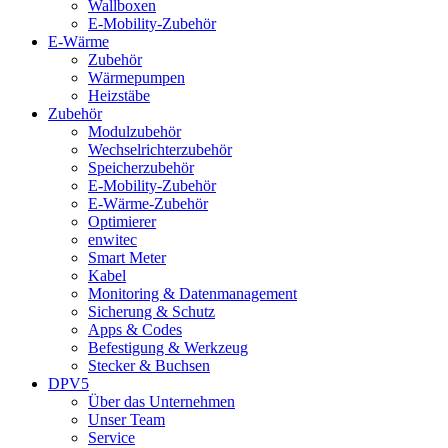
Wallboxen
E-Mobility-Zubehör
E-Wärme
Zubehör
Wärmepumpen
Heizstäbe
Zubehör
Modulzubehör
Wechselrichterzubehör
Speicherzubehör
E-Mobility-Zubehör
E-Wärme-Zubehör
Optimierer
enwitec
Smart Meter
Kabel
Monitoring & Datenmanagement
Sicherung & Schutz
Apps & Codes
Befestigung & Werkzeug
Stecker & Buchsen
DPV5
Über das Unternehmen
Unser Team
Service