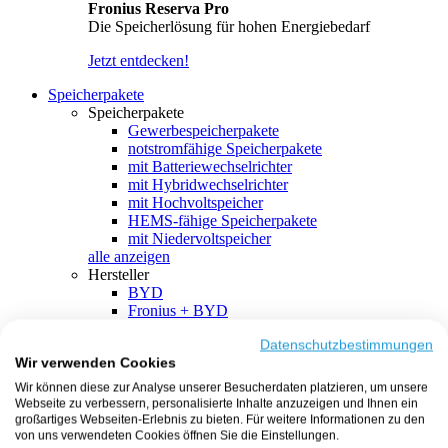
Fronius Reserva Pro
Die Speicherlösung für hohen Energiebedarf
Jetzt entdecken!
Speicherpakete
Speicherpakete
Gewerbespeicherpakete
notstromfähige Speicherpakete
mit Batteriewechselrichter
mit Hybridwechselrichter
mit Hochvoltspeicher
HEMS-fähige Speicherpakete
mit Niedervoltspeicher
alle anzeigen
Hersteller
BYD
Fronius + BYD
GoodWe + BYD
Kostal + BYD
Datenschutzbestimmungen
Wir verwenden Cookies
SMA + BYD
EcoFlow
Wir können diese zur Analyse unserer Besucherdaten platzieren, um unsere
EcoFlow + EcoFlow
Webseite zu verbessern, personalisierte Inhalte anzuzeigen und Ihnen ein
FENECON
großartiges Webseiten-Erlebnis zu bieten. Für weitere Informationen zu den
FENECON + FENECON
von uns verwendeten Cookies öffnen Sie die Einstellungen.