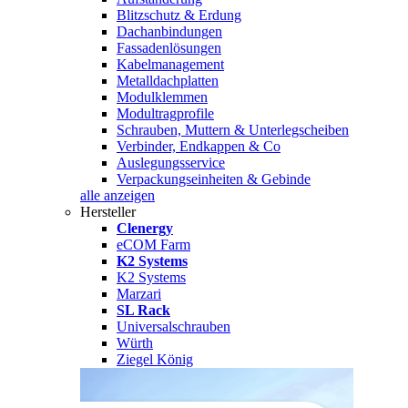
Blitzschutz & Erdung
Dachanbindungen
Fassadenlösungen
Kabelmanagement
Metalldachplatten
Modulklemmen
Modultragprofile
Schrauben, Muttern & Unterlegscheiben
Verbinder, Endkappen & Co
Auslegungsservice
Verpackungseinheiten & Gebinde
alle anzeigen
Hersteller
Clenergy
eCOM Farm
K2 Systems
K2 Systems
Marzari
SL Rack
Universalschrauben
Würth
Ziegel König