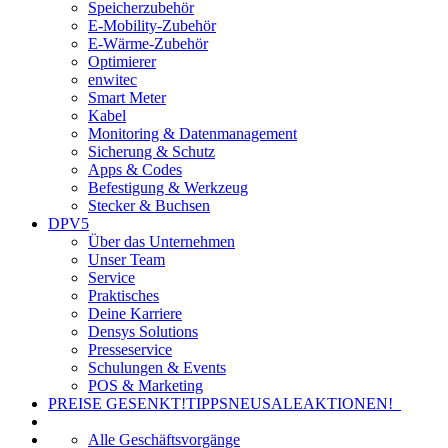
Speicherzubehör
E-Mobility-Zubehör
E-Wärme-Zubehör
Optimierer
enwitec
Smart Meter
Kabel
Monitoring & Datenmanagement
Sicherung & Schutz
Apps & Codes
Befestigung & Werkzeug
Stecker & Buchsen
DPV5
Über das Unternehmen
Unser Team
Service
Praktisches
Deine Karriere
Densys Solutions
Presseservice
Schulungen & Events
POS & Marketing
PREISE GESENKT!
TIPPS
NEU
SALE
AKTIONEN!
Alle Geschäftsvorgänge