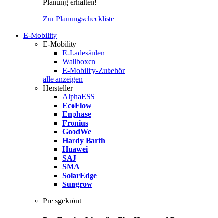
Planung erhalten!
Zur Planungscheckliste
E-Mobility
E-Mobility
E-Ladesäulen
Wallboxen
E-Mobility-Zubehör
alle anzeigen
Hersteller
AlphaESS
EcoFlow
Enphase
Fronius
GoodWe
Hardy Barth
Huawei
SAJ
SMA
SolarEdge
Sungrow
Preisgekrönt