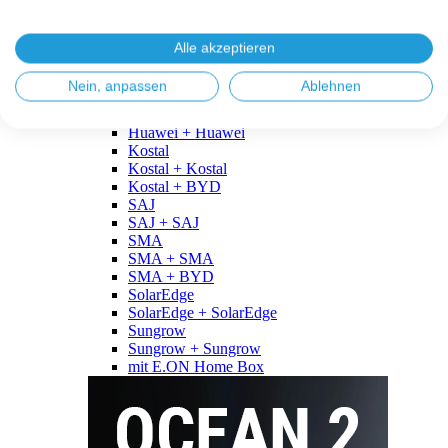
Fronius
Fronius + Fronius
Fronius + BYD
Alle akzeptieren
GoodWe
GoodWe + GoodWe
Nein, anpassen
Ablehnen
GoodWe + BYD
Huawei
Huawei + Huawei
Kostal
Kostal + Kostal
Kostal + BYD
SAJ
SAJ + SAJ
SMA
SMA + SMA
SMA + BYD
SolarEdge
SolarEdge + SolarEdge
Sungrow
Sungrow + Sungrow
mit E.ON Home Box