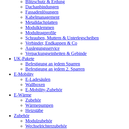
Blitzschutz & Erdung
Dachanbindungen
Fassadenlösungen
Kabelmanagement
Metalldachplatten
Modulklemmen
Modultragprofile
Schrauben, Muttern & Unterlegscheiben
Verbinder, Endkappen & Co
Auslegungsservice
Verpackungseinheiten & Gebinde
UK-Pakete
Befestigung an jedem Sparren
Befestigung an jedem 2. Sparren
E-Mobility
E-Ladesäulen
Wallboxen
E-Mobility-Zubehör
E-Wärme
Zubehör
Wärmepumpen
Heizstäbe
Zubehör
Modulzubehör
Wechselrichterzubehör