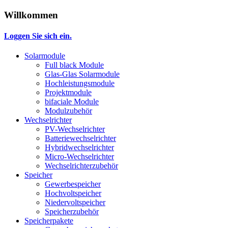
Willkommen
Loggen Sie sich ein.
Solarmodule
Full black Module
Glas-Glas Solarmodule
Hochleistungsmodule
Projektmodule
bifaciale Module
Modulzubehör
Wechselrichter
PV-Wechselrichter
Batteriewechselrichter
Hybridwechselrichter
Micro-Wechselrichter
Wechselrichterzubehör
Speicher
Gewerbespeicher
Hochvoltspeicher
Niedervoltspeicher
Speicherzubehör
Speicherpakete