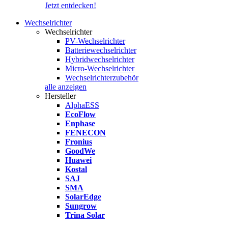
Jetzt entdecken!
Wechselrichter
Wechselrichter
PV-Wechselrichter
Batteriewechselrichter
Hybridwechselrichter
Micro-Wechselrichter
Wechselrichterzubehör
alle anzeigen
Hersteller
AlphaESS
EcoFlow
Enphase
FENECON
Fronius
GoodWe
Huawei
Kostal
SAJ
SMA
SolarEdge
Sungrow
Trina Solar