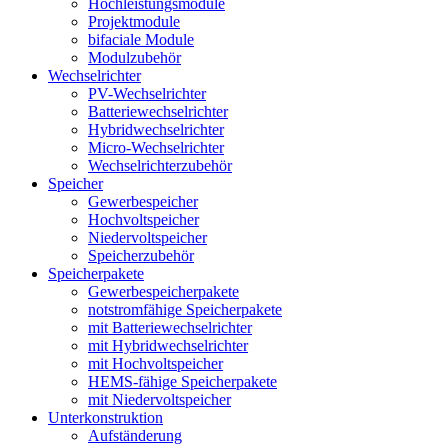
Hochleistungsmodule
Projektmodule
bifaciale Module
Modulzubehör
Wechselrichter
PV-Wechselrichter
Batteriewechselrichter
Hybridwechselrichter
Micro-Wechselrichter
Wechselrichterzubehör
Speicher
Gewerbespeicher
Hochvoltspeicher
Niedervoltspeicher
Speicherzubehör
Speicherpakete
Gewerbespeicherpakete
notstromfähige Speicherpakete
mit Batteriewechselrichter
mit Hybridwechselrichter
mit Hochvoltspeicher
HEMS-fähige Speicherpakete
mit Niedervoltspeicher
Unterkonstruktion
Aufständerung