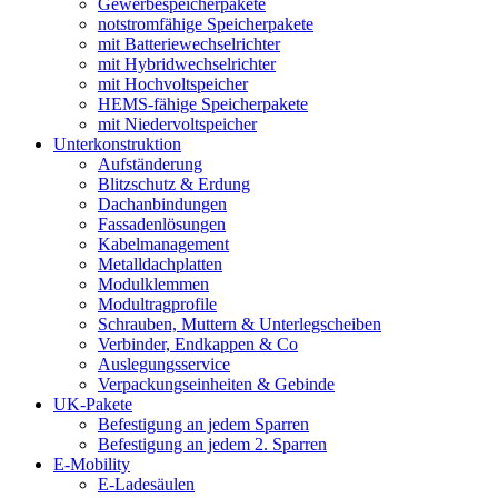
Gewerbespeicherpakete
notstromfähige Speicherpakete
mit Batteriewechselrichter
mit Hybridwechselrichter
mit Hochvoltspeicher
HEMS-fähige Speicherpakete
mit Niedervoltspeicher
Unterkonstruktion
Aufständerung
Blitzschutz & Erdung
Dachanbindungen
Fassadenlösungen
Kabelmanagement
Metalldachplatten
Modulklemmen
Modultragprofile
Schrauben, Muttern & Unterlegscheiben
Verbinder, Endkappen & Co
Auslegungsservice
Verpackungseinheiten & Gebinde
UK-Pakete
Befestigung an jedem Sparren
Befestigung an jedem 2. Sparren
E-Mobility
E-Ladesäulen