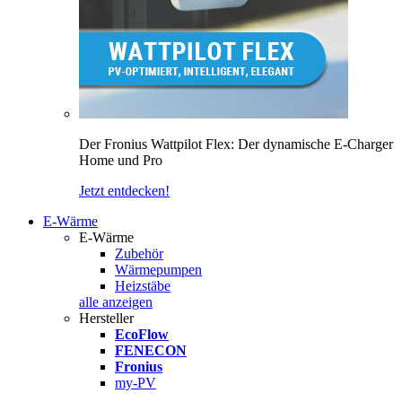
Der Fronius Wattpilot Flex: Der dynamische E-Charger
Home und Pro
Jetzt entdecken!
E-Wärme
E-Wärme
Zubehör
Wärmepumpen
Heizstäbe
alle anzeigen
Hersteller
EcoFlow
FENECON
Fronius
my-PV