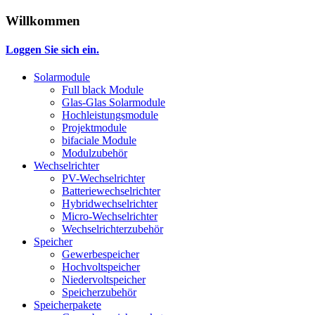
Willkommen
Loggen Sie sich ein.
Solarmodule
Full black Module
Glas-Glas Solarmodule
Hochleistungsmodule
Projektmodule
bifaciale Module
Modulzubehör
Wechselrichter
PV-Wechselrichter
Batteriewechselrichter
Hybridwechselrichter
Micro-Wechselrichter
Wechselrichterzubehör
Speicher
Gewerbespeicher
Hochvoltspeicher
Niedervoltspeicher
Speicherzubehör
Speicherpakete