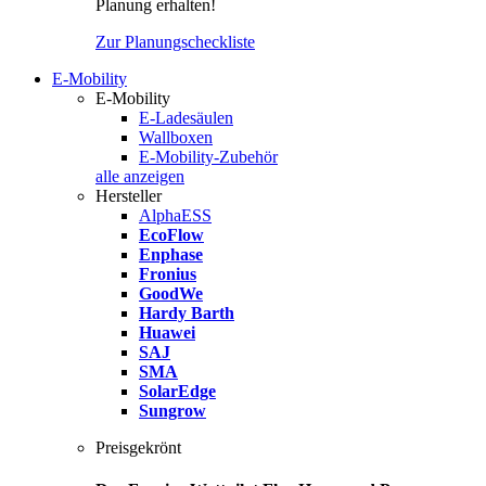
Planung erhalten!
Zur Planungscheckliste
E-Mobility
E-Mobility
E-Ladesäulen
Wallboxen
E-Mobility-Zubehör
alle anzeigen
Hersteller
AlphaESS
EcoFlow
Enphase
Fronius
GoodWe
Hardy Barth
Huawei
SAJ
SMA
SolarEdge
Sungrow
Preisgekrönt