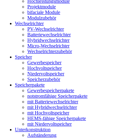
Hochleistungsmodule
Projektmodule
bifaciale Module
Modulzubehör
Wechselrichter
PV-Wechselrichter
Batteriewechselrichter
Hybridwechselrichter
Micro-Wechselrichter
Wechselrichterzubehör
Speicher
Gewerbespeicher
Hochvoltspeicher
Niedervoltspeicher
Speicherzubehör
Speicherpakete
Gewerbespeicherpakete
notstromfähige Speicherpakete
mit Batteriewechselrichter
mit Hybridwechselrichter
mit Hochvoltspeicher
HEMS-fähige Speicherpakete
mit Niedervoltspeicher
Unterkonstruktion
Aufständerung