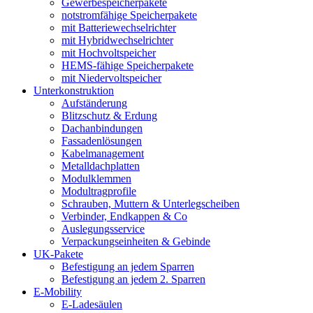
Gewerbespeicherpakete
notstromfähige Speicherpakete
mit Batteriewechselrichter
mit Hybridwechselrichter
mit Hochvoltspeicher
HEMS-fähige Speicherpakete
mit Niedervoltspeicher
Unterkonstruktion
Aufständerung
Blitzschutz & Erdung
Dachanbindungen
Fassadenlösungen
Kabelmanagement
Metalldachplatten
Modulklemmen
Modultragprofile
Schrauben, Muttern & Unterlegscheiben
Verbinder, Endkappen & Co
Auslegungsservice
Verpackungseinheiten & Gebinde
UK-Pakete
Befestigung an jedem Sparren
Befestigung an jedem 2. Sparren
E-Mobility
E-Ladesäulen