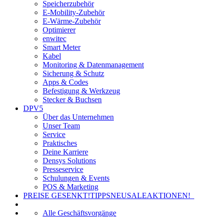
Speicherzubehör
E-Mobility-Zubehör
E-Wärme-Zubehör
Optimierer
enwitec
Smart Meter
Kabel
Monitoring & Datenmanagement
Sicherung & Schutz
Apps & Codes
Befestigung & Werkzeug
Stecker & Buchsen
DPV5
Über das Unternehmen
Unser Team
Service
Praktisches
Deine Karriere
Densys Solutions
Presseservice
Schulungen & Events
POS & Marketing
PREISE GESENKT!
TIPPS
NEU
SALE
AKTIONEN!
Alle Geschäftsvorgänge