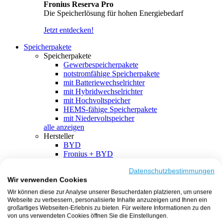
Fronius Reserva Pro
Die Speicherlösung für hohen Energiebedarf
Jetzt entdecken!
Speicherpakete
Speicherpakete
Gewerbespeicherpakete
notstromfähige Speicherpakete
mit Batteriewechselrichter
mit Hybridwechselrichter
mit Hochvoltspeicher
HEMS-fähige Speicherpakete
mit Niedervoltspeicher
alle anzeigen
Hersteller
BYD
Fronius + BYD
GoodWe + BYD
Kostal + BYD
Datenschutzbestimmungen
Wir verwenden Cookies
SMA + BYD
EcoFlow
Wir können diese zur Analyse unserer Besucherdaten platzieren, um unsere
EcoFlow + EcoFlow
Webseite zu verbessern, personalisierte Inhalte anzuzeigen und Ihnen ein
FENECON
großartiges Webseiten-Erlebnis zu bieten. Für weitere Informationen zu den
FENECON + FENECON
von uns verwendeten Cookies öffnen Sie die Einstellungen.