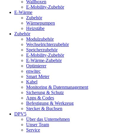
Wallboxen
E-Mobility-Zubehör
E-Wärme
Zubehör
Wärmepumpen
Heizstäbe
Zubehör
Modulzubehör
Wechselrichterzubehör
Speicherzubehör
E-Mobility-Zubehör
E-Wärme-Zubehör
Optimierer
enwitec
Smart Meter
Kabel
Monitoring & Datenmanagement
Sicherung & Schutz
Apps & Codes
Befestigung & Werkzeug
Stecker & Buchsen
DPV5
Über das Unternehmen
Unser Team
Service