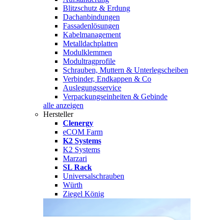
Blitzschutz & Erdung
Dachanbindungen
Fassadenlösungen
Kabelmanagement
Metalldachplatten
Modulklemmen
Modultragprofile
Schrauben, Muttern & Unterlegscheiben
Verbinder, Endkappen & Co
Auslegungsservice
Verpackungseinheiten & Gebinde
alle anzeigen
Hersteller
Clenergy
eCOM Farm
K2 Systems
K2 Systems
Marzari
SL Rack
Universalschrauben
Würth
Ziegel König