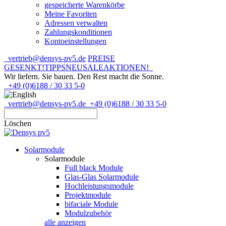
gespeicherte Warenkörbe
Meine Favoriten
Adressen verwalten
Zahlungskonditionen
Kontoeinstellungen
vertrieb@densys-pv5.de
PREISE
GESENKT!
TIPPS
NEU
SALE
AKTIONEN!
Wir liefern. Sie bauen.
Den Rest macht die Sonne.
+49 (0)6188 / 30 33 5-0
vertrieb@densys-pv5.de
+49 (0)6188 / 30 33 5-0
Löschen
Solarmodule
Solarmodule
Full black Module
Glas-Glas Solarmodule
Hochleistungsmodule
Projektmodule
bifaciale Module
Modulzubehör
alle anzeigen