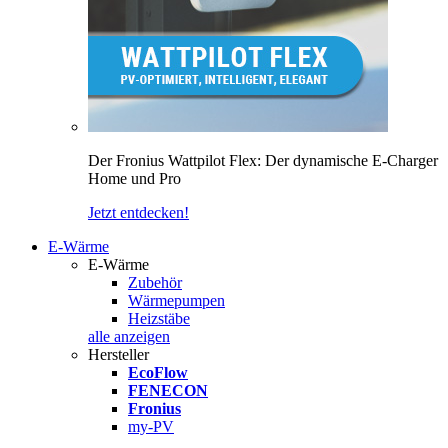
Der Fronius Wattpilot Flex: Der dynamische E-Charger
Home und Pro
Jetzt entdecken!
E-Wärme
E-Wärme
Zubehör
Wärmepumpen
Heizstäbe
alle anzeigen
Hersteller
EcoFlow
FENECON
Fronius
my-PV