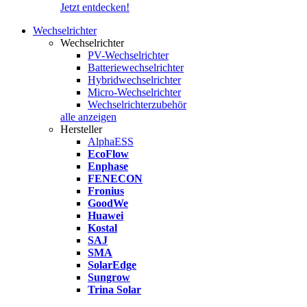
Jetzt entdecken!
Wechselrichter
Wechselrichter
PV-Wechselrichter
Batteriewechselrichter
Hybridwechselrichter
Micro-Wechselrichter
Wechselrichterzubehör
alle anzeigen
Hersteller
AlphaESS
EcoFlow
Enphase
FENECON
Fronius
GoodWe
Huawei
Kostal
SAJ
SMA
SolarEdge
Sungrow
Trina Solar