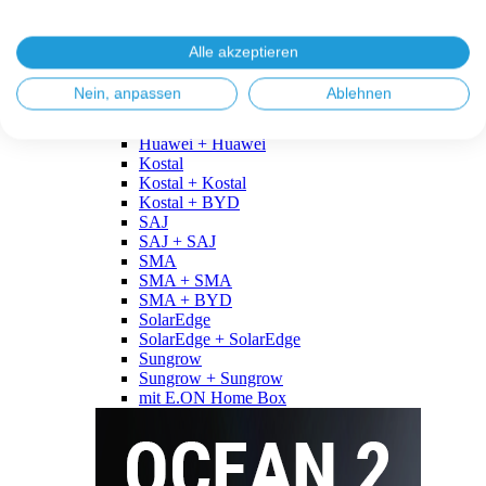
Fronius
Fronius + Fronius
Fronius + BYD
Alle akzeptieren
GoodWe
GoodWe + GoodWe
Nein, anpassen
Ablehnen
GoodWe + BYD
Huawei
Huawei + Huawei
Kostal
Kostal + Kostal
Kostal + BYD
SAJ
SAJ + SAJ
SMA
SMA + SMA
SMA + BYD
SolarEdge
SolarEdge + SolarEdge
Sungrow
Sungrow + Sungrow
mit E.ON Home Box