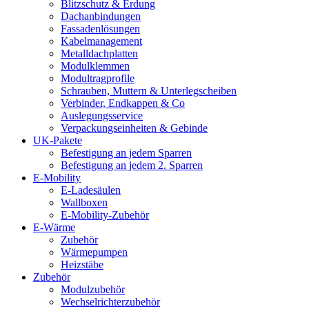
Blitzschutz & Erdung
Dachanbindungen
Fassadenlösungen
Kabelmanagement
Metalldachplatten
Modulklemmen
Modultragprofile
Schrauben, Muttern & Unterlegscheiben
Verbinder, Endkappen & Co
Auslegungsservice
Verpackungseinheiten & Gebinde
UK-Pakete
Befestigung an jedem Sparren
Befestigung an jedem 2. Sparren
E-Mobility
E-Ladesäulen
Wallboxen
E-Mobility-Zubehör
E-Wärme
Zubehör
Wärmepumpen
Heizstäbe
Zubehör
Modulzubehör
Wechselrichterzubehör