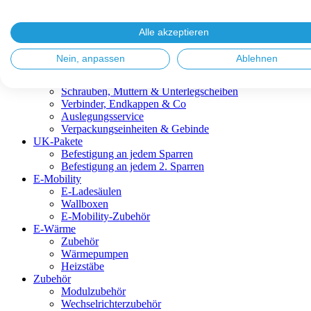
Blitzschutz & Erdung
Dachanbindungen
Fassadenlösungen
Alle akzeptieren
Kabelmanagement
Metalldachplatten
Nein, anpassen
Ablehnen
Modulklemmen
Modultragprofile
Schrauben, Muttern & Unterlegscheiben
Verbinder, Endkappen & Co
Auslegungsservice
Verpackungseinheiten & Gebinde
UK-Pakete
Befestigung an jedem Sparren
Befestigung an jedem 2. Sparren
E-Mobility
E-Ladesäulen
Wallboxen
E-Mobility-Zubehör
E-Wärme
Zubehör
Wärmepumpen
Heizstäbe
Zubehör
Modulzubehör
Wechselrichterzubehör