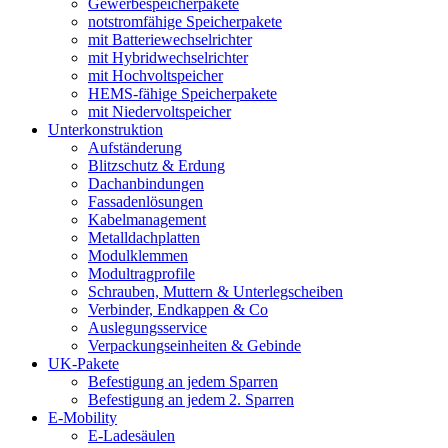
Gewerbespeicherpakete
notstromfähige Speicherpakete
mit Batteriewechselrichter
mit Hybridwechselrichter
mit Hochvoltspeicher
HEMS-fähige Speicherpakete
mit Niedervoltspeicher
Unterkonstruktion
Aufständerung
Blitzschutz & Erdung
Dachanbindungen
Fassadenlösungen
Kabelmanagement
Metalldachplatten
Modulklemmen
Modultragprofile
Schrauben, Muttern & Unterlegscheiben
Verbinder, Endkappen & Co
Auslegungsservice
Verpackungseinheiten & Gebinde
UK-Pakete
Befestigung an jedem Sparren
Befestigung an jedem 2. Sparren
E-Mobility
E-Ladesäulen