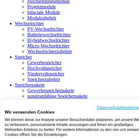
Hochleistungsmodule
Projektmodule
bifaciale Module
Modulzubehör
Wechselrichter
PV-Wechselrichter
Batteriewechselrichter
Hybridwechselrichter
Micro-Wechselrichter
Wechselrichterzubehör
Speicher
Gewerbespeicher
Hochvoltspeicher
Niedervoltspeicher
Speicherzubehör
Speicherpakete
Gewerbespeicherpakete
notstromfähige Speicherpakete
mit Batteriewechselrichter
mit Hybridwechselrichter
Datenschutzbestimm
Wir verwenden Cookies
mit Hochvoltspeicher
HEMS-fähige Speicherpakete
Wir können diese zur Analyse unserer Besucherdaten platzieren, um unsere We
mit Niedervoltspeicher
zu verbessern, personalisierte Inhalte anzuzeigen und Ihnen ein großartiges
Unterkonstruktion
Webseiten-Erlebnis zu bieten. Für weitere Informationen zu den von uns verwe
Aufständerung
Cookies öffnen Sie die Einstellungen.