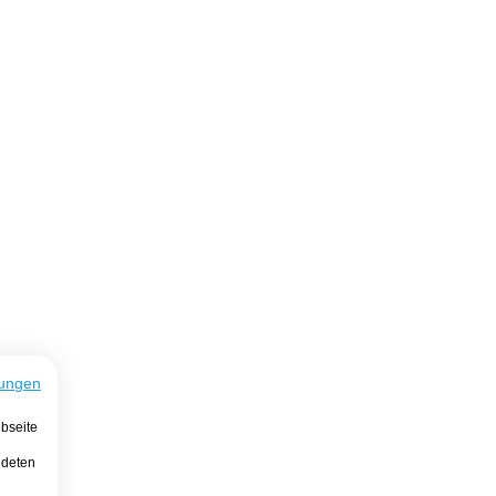
ungen
bseite
ndeten