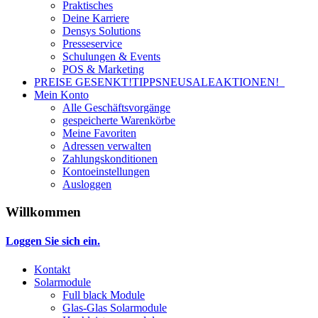
Praktisches
Deine Karriere
Densys Solutions
Presseservice
Schulungen & Events
POS & Marketing
PREISE GESENKT!
TIPPS
NEU
SALE
AKTIONEN!
Mein Konto
Alle Geschäftsvorgänge
gespeicherte Warenkörbe
Meine Favoriten
Adressen verwalten
Zahlungskonditionen
Kontoeinstellungen
Ausloggen
Willkommen
Loggen Sie sich ein.
Kontakt
Solarmodule
Full black Module
Glas-Glas Solarmodule