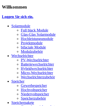
Willkommen
Loggen Sie sich ein.
Solarmodule
Full black Module
Glas-Glas Solarmodule
Hochleistungsmodule
Projektmodule
bifaciale Module
Modulzubehör
Wechselrichter
PV-Wechselrichter
Batteriewechselrichter
Hybridwechselrichter
Micro-Wechselrichter
Wechselrichterzubehör
Speicher
Gewerbespeicher
Hochvoltspeicher
Niedervoltspeicher
Speicherzubehör
Speicherpakete