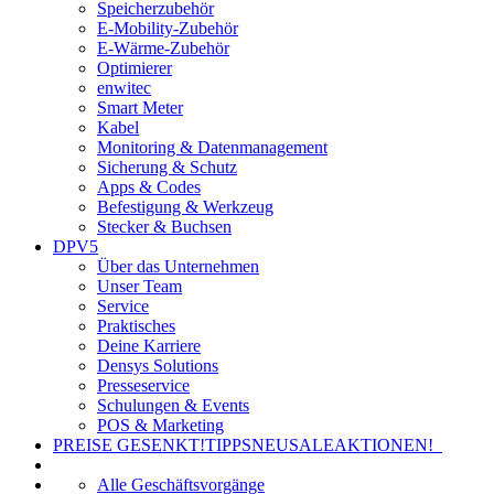
Speicherzubehör
E-Mobility-Zubehör
E-Wärme-Zubehör
Optimierer
enwitec
Smart Meter
Kabel
Monitoring & Datenmanagement
Sicherung & Schutz
Apps & Codes
Befestigung & Werkzeug
Stecker & Buchsen
DPV5
Über das Unternehmen
Unser Team
Service
Praktisches
Deine Karriere
Densys Solutions
Presseservice
Schulungen & Events
POS & Marketing
PREISE GESENKT!
TIPPS
NEU
SALE
AKTIONEN!
Alle Geschäftsvorgänge