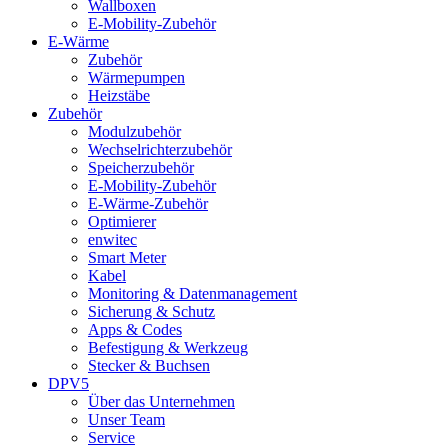
Wallboxen
E-Mobility-Zubehör
E-Wärme
Zubehör
Wärmepumpen
Heizstäbe
Zubehör
Modulzubehör
Wechselrichterzubehör
Speicherzubehör
E-Mobility-Zubehör
E-Wärme-Zubehör
Optimierer
enwitec
Smart Meter
Kabel
Monitoring & Datenmanagement
Sicherung & Schutz
Apps & Codes
Befestigung & Werkzeug
Stecker & Buchsen
DPV5
Über das Unternehmen
Unser Team
Service