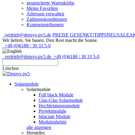
gespeicherte Warenkörbe
Meine Favoriten
Adressen verwalten
Zahlungskonditionen
Kontoeinstellungen
vertrieb@densys-pv5.de
PREISE GESENKT!
TIPPS
NEU
SALE
A
Wir liefern. Sie bauen.
Den Rest macht die Sonne.
+49 (0)6188 / 30 33 5-0
vertrieb@densys-pv5.de
+49 (0)6188 / 30 33 5-0
Löschen
Solarmodule
Solarmodule
Full black Module
Glas-Glas Solarmodule
Hochleistungsmodule
Projektmodule
bifaciale Module
Modulzubehör
alle anzeigen
Hersteller