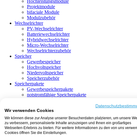
Hochleistungsmodule
Projektmodule
bifaciale Module
Modulzubehör
Wechselrichter
PV-Wechselrichter
Batteriewechselrichter
Hybridwechselrichter
Micro-Wechselrichter
Wechselrichterzubehör
Speicher
Gewerbespeicher
Hochvoltspeicher
Niedervoltspeicher
Speicherzubehör
Speicherpakete
Gewerbespeicherpakete
notstromfähige Speicherpakete
mit Batteriewechselrichter
mit Hybridwechselrichter
Datenschutzbestimm
Wir verwenden Cookies
mit Hochvoltspeicher
HEMS-fähige Speicherpakete
Wir können diese zur Analyse unserer Besucherdaten platzieren, um unsere We
mit Niedervoltspeicher
zu verbessern, personalisierte Inhalte anzuzeigen und Ihnen ein großartiges
Unterkonstruktion
Webseiten-Erlebnis zu bieten. Für weitere Informationen zu den von uns verwe
Aufständerung
Cookies öffnen Sie die Einstellungen.