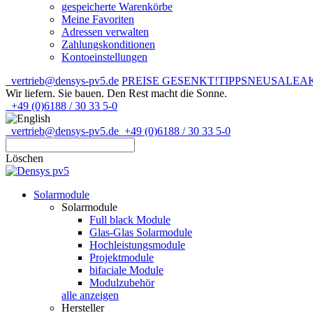
gespeicherte Warenkörbe
Meine Favoriten
Adressen verwalten
Zahlungskonditionen
Kontoeinstellungen
vertrieb@densys-pv5.de
PREISE GESENKT!
TIPPS
NEU
SALE
A
Wir liefern. Sie bauen.
Den Rest macht die Sonne.
+49 (0)6188 / 30 33 5-0
vertrieb@densys-pv5.de
+49 (0)6188 / 30 33 5-0
Löschen
Solarmodule
Solarmodule
Full black Module
Glas-Glas Solarmodule
Hochleistungsmodule
Projektmodule
bifaciale Module
Modulzubehör
alle anzeigen
Hersteller