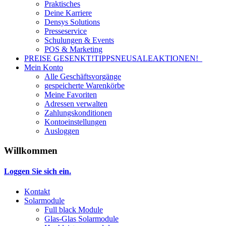
Praktisches
Deine Karriere
Densys Solutions
Presseservice
Schulungen & Events
POS & Marketing
PREISE GESENKT!
TIPPS
NEU
SALE
AKTIONEN!
Mein Konto
Alle Geschäftsvorgänge
gespeicherte Warenkörbe
Meine Favoriten
Adressen verwalten
Zahlungskonditionen
Kontoeinstellungen
Ausloggen
Willkommen
Loggen Sie sich ein.
Kontakt
Solarmodule
Full black Module
Glas-Glas Solarmodule