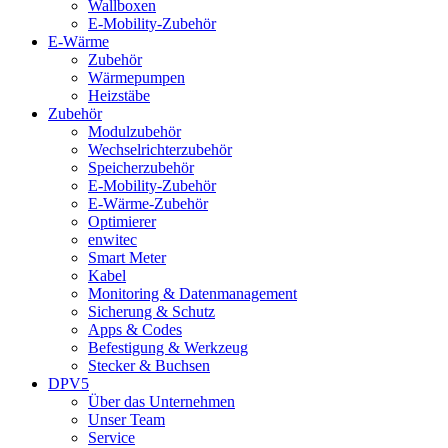
Wallboxen
E-Mobility-Zubehör
E-Wärme
Zubehör
Wärmepumpen
Heizstäbe
Zubehör
Modulzubehör
Wechselrichterzubehör
Speicherzubehör
E-Mobility-Zubehör
E-Wärme-Zubehör
Optimierer
enwitec
Smart Meter
Kabel
Monitoring & Datenmanagement
Sicherung & Schutz
Apps & Codes
Befestigung & Werkzeug
Stecker & Buchsen
DPV5
Über das Unternehmen
Unser Team
Service