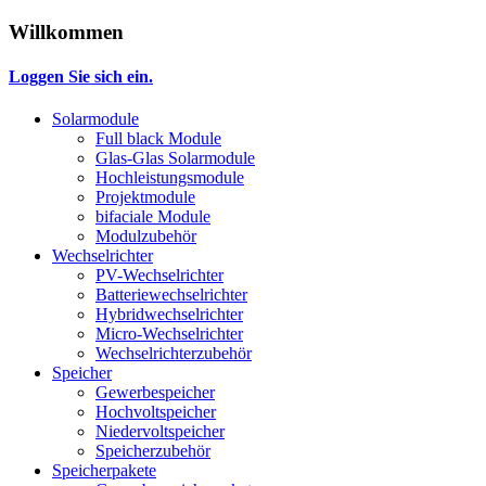
Willkommen
Loggen Sie sich ein.
Solarmodule
Full black Module
Glas-Glas Solarmodule
Hochleistungsmodule
Projektmodule
bifaciale Module
Modulzubehör
Wechselrichter
PV-Wechselrichter
Batteriewechselrichter
Hybridwechselrichter
Micro-Wechselrichter
Wechselrichterzubehör
Speicher
Gewerbespeicher
Hochvoltspeicher
Niedervoltspeicher
Speicherzubehör
Speicherpakete