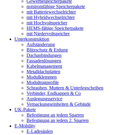
Gewerbespeicherpakete
notstromfähige Speicherpakete
mit Batteriewechselrichter
mit Hybridwechselrichter
mit Hochvoltspeicher
HEMS-fähige Speicherpakete
mit Niedervoltspeicher
Unterkonstruktion
Aufständerung
Blitzschutz & Erdung
Dachanbindungen
Fassadenlösungen
Kabelmanagement
Metalldachplatten
Modulklemmen
Modultragprofile
Schrauben, Muttern & Unterlegscheiben
Verbinder, Endkappen & Co
Auslegungsservice
Verpackungseinheiten & Gebinde
UK-Pakete
Befestigung an jedem Sparren
Befestigung an jedem 2. Sparren
E-Mobility
E-Ladesäulen