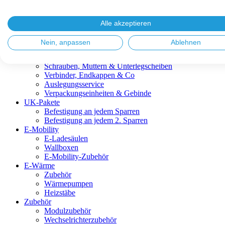
Blitzschutz & Erdung
Dachanbindungen
Fassadenlösungen
Alle akzeptieren
Kabelmanagement
Metalldachplatten
Nein, anpassen
Ablehnen
Modulklemmen
Modultragprofile
Schrauben, Muttern & Unterlegscheiben
Verbinder, Endkappen & Co
Auslegungsservice
Verpackungseinheiten & Gebinde
UK-Pakete
Befestigung an jedem Sparren
Befestigung an jedem 2. Sparren
E-Mobility
E-Ladesäulen
Wallboxen
E-Mobility-Zubehör
E-Wärme
Zubehör
Wärmepumpen
Heizstäbe
Zubehör
Modulzubehör
Wechselrichterzubehör