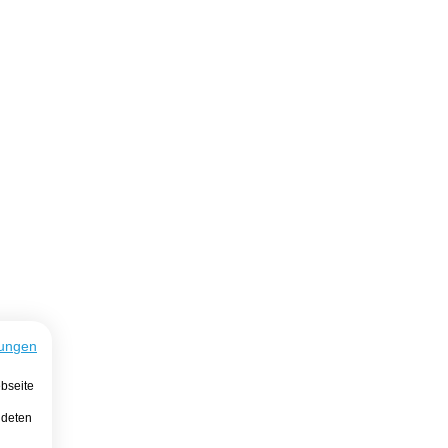
ungen
bseite
ndeten