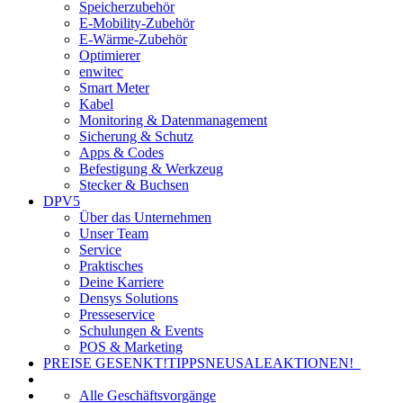
Speicherzubehör
E-Mobility-Zubehör
E-Wärme-Zubehör
Optimierer
enwitec
Smart Meter
Kabel
Monitoring & Datenmanagement
Sicherung & Schutz
Apps & Codes
Befestigung & Werkzeug
Stecker & Buchsen
DPV5
Über das Unternehmen
Unser Team
Service
Praktisches
Deine Karriere
Densys Solutions
Presseservice
Schulungen & Events
POS & Marketing
PREISE GESENKT!
TIPPS
NEU
SALE
AKTIONEN!
Alle Geschäftsvorgänge