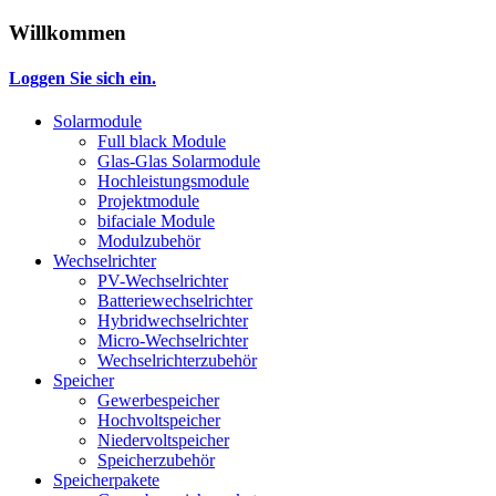
Willkommen
Loggen Sie sich ein.
Solarmodule
Full black Module
Glas-Glas Solarmodule
Hochleistungsmodule
Projektmodule
bifaciale Module
Modulzubehör
Wechselrichter
PV-Wechselrichter
Batteriewechselrichter
Hybridwechselrichter
Micro-Wechselrichter
Wechselrichterzubehör
Speicher
Gewerbespeicher
Hochvoltspeicher
Niedervoltspeicher
Speicherzubehör
Speicherpakete