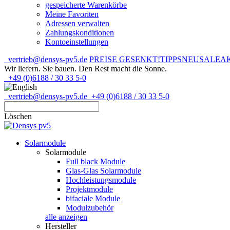
gespeicherte Warenkörbe
Meine Favoriten
Adressen verwalten
Zahlungskonditionen
Kontoeinstellungen
vertrieb@densys-pv5.de
PREISE GESENKT!
TIPPS
NEU
SALE
A
Wir liefern. Sie bauen.
Den Rest macht die Sonne.
+49 (0)6188 / 30 33 5-0
vertrieb@densys-pv5.de
+49 (0)6188 / 30 33 5-0
Löschen
Solarmodule
Solarmodule
Full black Module
Glas-Glas Solarmodule
Hochleistungsmodule
Projektmodule
bifaciale Module
Modulzubehör
alle anzeigen
Hersteller