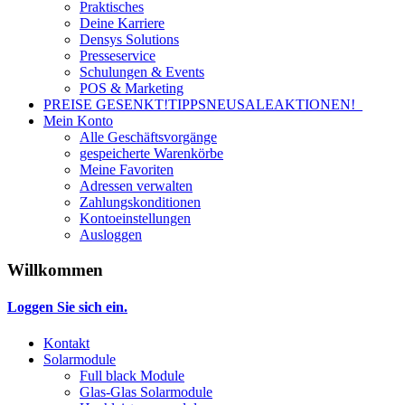
Praktisches
Deine Karriere
Densys Solutions
Presseservice
Schulungen & Events
POS & Marketing
PREISE GESENKT!
TIPPS
NEU
SALE
AKTIONEN!
Mein Konto
Alle Geschäftsvorgänge
gespeicherte Warenkörbe
Meine Favoriten
Adressen verwalten
Zahlungskonditionen
Kontoeinstellungen
Ausloggen
Willkommen
Loggen Sie sich ein.
Kontakt
Solarmodule
Full black Module
Glas-Glas Solarmodule