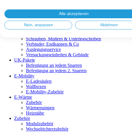
Blitzschutz & Erdung
Dachanbindungen
Fassadenlösungen
Alle akzeptieren
Kabelmanagement
Metalldachplatten
Nein, anpassen
Ablehnen
Modulklemmen
Modultragprofile
Schrauben, Muttern & Unterlegscheiben
Verbinder, Endkappen & Co
Auslegungsservice
Verpackungseinheiten & Gebinde
UK-Pakete
Befestigung an jedem Sparren
Befestigung an jedem 2. Sparren
E-Mobility
E-Ladesäulen
Wallboxen
E-Mobility-Zubehör
E-Wärme
Zubehör
Wärmepumpen
Heizstäbe
Zubehör
Modulzubehör
Wechselrichterzubehör