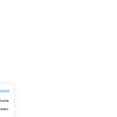
ungen
bseite
ndeten