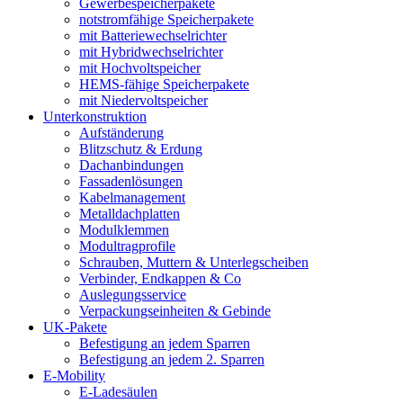
Gewerbespeicherpakete
notstromfähige Speicherpakete
mit Batteriewechselrichter
mit Hybridwechselrichter
mit Hochvoltspeicher
HEMS-fähige Speicherpakete
mit Niedervoltspeicher
Unterkonstruktion
Aufständerung
Blitzschutz & Erdung
Dachanbindungen
Fassadenlösungen
Kabelmanagement
Metalldachplatten
Modulklemmen
Modultragprofile
Schrauben, Muttern & Unterlegscheiben
Verbinder, Endkappen & Co
Auslegungsservice
Verpackungseinheiten & Gebinde
UK-Pakete
Befestigung an jedem Sparren
Befestigung an jedem 2. Sparren
E-Mobility
E-Ladesäulen