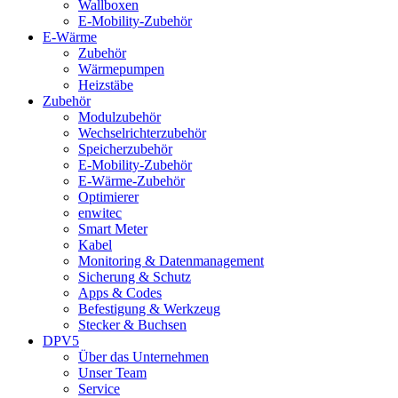
Wallboxen
E-Mobility-Zubehör
E-Wärme
Zubehör
Wärmepumpen
Heizstäbe
Zubehör
Modulzubehör
Wechselrichterzubehör
Speicherzubehör
E-Mobility-Zubehör
E-Wärme-Zubehör
Optimierer
enwitec
Smart Meter
Kabel
Monitoring & Datenmanagement
Sicherung & Schutz
Apps & Codes
Befestigung & Werkzeug
Stecker & Buchsen
DPV5
Über das Unternehmen
Unser Team
Service