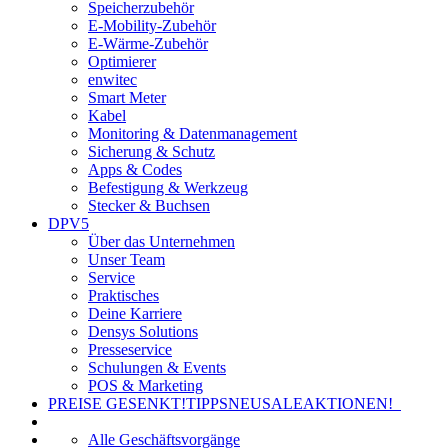
Speicherzubehör
E-Mobility-Zubehör
E-Wärme-Zubehör
Optimierer
enwitec
Smart Meter
Kabel
Monitoring & Datenmanagement
Sicherung & Schutz
Apps & Codes
Befestigung & Werkzeug
Stecker & Buchsen
DPV5
Über das Unternehmen
Unser Team
Service
Praktisches
Deine Karriere
Densys Solutions
Presseservice
Schulungen & Events
POS & Marketing
PREISE GESENKT!
TIPPS
NEU
SALE
AKTIONEN!
Alle Geschäftsvorgänge