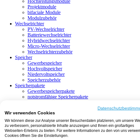
Hochleistungsmodule
Projektmodule
bifaciale Module
Modulzubehör
Wechselrichter
PV-Wechselrichter
Batteriewechselrichter
Hybridwechselrichter
Micro-Wechselrichter
Wechselrichterzubehör
Speicher
Gewerbespeicher
Hochvoltspeicher
Niedervoltspeicher
Speicherzubehör
Speicherpakete
Gewerbespeicherpakete
notstromfähige Speicherpakete
mit Batteriewechselrichter
mit Hybridwechselrichter
Datenschutzbestimm
Wir verwenden Cookies
mit Hochvoltspeicher
HEMS-fähige Speicherpakete
Wir können diese zur Analyse unserer Besucherdaten platzieren, um unsere We
mit Niedervoltspeicher
zu verbessern, personalisierte Inhalte anzuzeigen und Ihnen ein großartiges
Unterkonstruktion
Webseiten-Erlebnis zu bieten. Für weitere Informationen zu den von uns verwe
Aufständerung
Cookies öffnen Sie die Einstellungen.