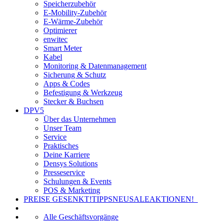
Speicherzubehör
E-Mobility-Zubehör
E-Wärme-Zubehör
Optimierer
enwitec
Smart Meter
Kabel
Monitoring & Datenmanagement
Sicherung & Schutz
Apps & Codes
Befestigung & Werkzeug
Stecker & Buchsen
DPV5
Über das Unternehmen
Unser Team
Service
Praktisches
Deine Karriere
Densys Solutions
Presseservice
Schulungen & Events
POS & Marketing
PREISE GESENKT!
TIPPS
NEU
SALE
AKTIONEN!
Alle Geschäftsvorgänge