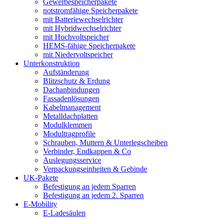
Gewerbespeicherpakete
notstromfähige Speicherpakete
mit Batteriewechselrichter
mit Hybridwechselrichter
mit Hochvoltspeicher
HEMS-fähige Speicherpakete
mit Niedervoltspeicher
Unterkonstruktion
Aufständerung
Blitzschutz & Erdung
Dachanbindungen
Fassadenlösungen
Kabelmanagement
Metalldachplatten
Modulklemmen
Modultragprofile
Schrauben, Muttern & Unterlegscheiben
Verbinder, Endkappen & Co
Auslegungsservice
Verpackungseinheiten & Gebinde
UK-Pakete
Befestigung an jedem Sparren
Befestigung an jedem 2. Sparren
E-Mobility
E-Ladesäulen