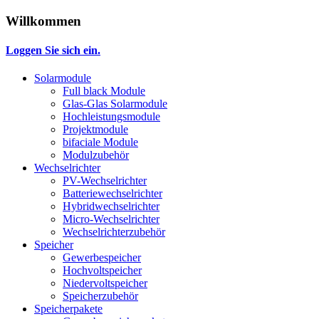
Willkommen
Loggen Sie sich ein.
Solarmodule
Full black Module
Glas-Glas Solarmodule
Hochleistungsmodule
Projektmodule
bifaciale Module
Modulzubehör
Wechselrichter
PV-Wechselrichter
Batteriewechselrichter
Hybridwechselrichter
Micro-Wechselrichter
Wechselrichterzubehör
Speicher
Gewerbespeicher
Hochvoltspeicher
Niedervoltspeicher
Speicherzubehör
Speicherpakete