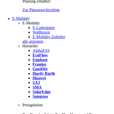
Planung erhalten!
Zur Planungscheckliste
E-Mobility
E-Mobility
E-Ladesäulen
Wallboxen
E-Mobility-Zubehör
alle anzeigen
Hersteller
AlphaESS
EcoFlow
Enphase
Fronius
GoodWe
Hardy Barth
Huawei
SAJ
SMA
SolarEdge
Sungrow
Preisgekrönt