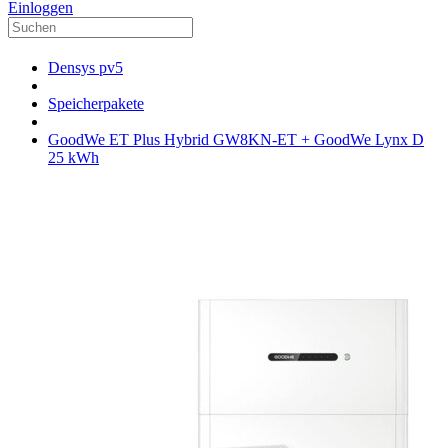
Einloggen
Densys pv5
Speicherpakete
GoodWe ET Plus Hybrid GW8KN-ET + GoodWe Lynx D
25 kWh