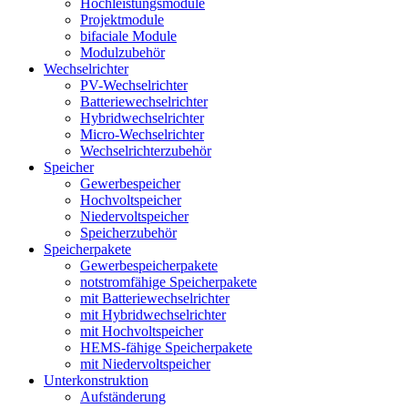
Hochleistungsmodule
Projektmodule
bifaciale Module
Modulzubehör
Wechselrichter
PV-Wechselrichter
Batteriewechselrichter
Hybridwechselrichter
Micro-Wechselrichter
Wechselrichterzubehör
Speicher
Gewerbespeicher
Hochvoltspeicher
Niedervoltspeicher
Speicherzubehör
Speicherpakete
Gewerbespeicherpakete
notstromfähige Speicherpakete
mit Batteriewechselrichter
mit Hybridwechselrichter
mit Hochvoltspeicher
HEMS-fähige Speicherpakete
mit Niedervoltspeicher
Unterkonstruktion
Aufständerung