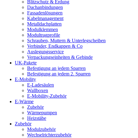
Blitzschutz & Erdung
Dachanbindungen
Fassadenlösungen
Kabelmanagement
Metalldachplatten
Modulklemmen
Modultragprofile
Schrauben, Muttern & Unterlegscheiben
Verbinder, Endkappen & Co
Auslegungsservice
Verpackungseinheiten & Gebinde
UK-Pakete
Befestigung an jedem Sparren
Befestigung an jedem 2. Sparren
E-Mobility
E-Ladesäulen
Wallboxen
E-Mobility-Zubehör
E-Wärme
Zubehör
Wärmepumpen
Heizstäbe
Zubehör
Modulzubehör
Wechselrichterzubehör