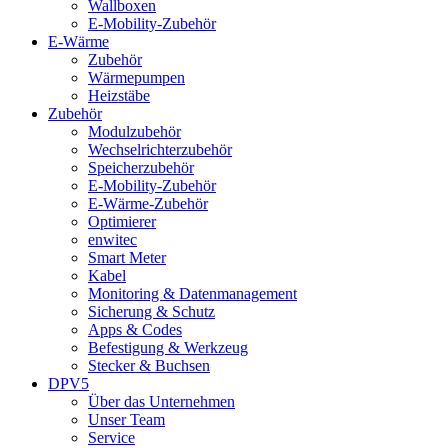
Wallboxen
E-Mobility-Zubehör
E-Wärme
Zubehör
Wärmepumpen
Heizstäbe
Zubehör
Modulzubehör
Wechselrichterzubehör
Speicherzubehör
E-Mobility-Zubehör
E-Wärme-Zubehör
Optimierer
enwitec
Smart Meter
Kabel
Monitoring & Datenmanagement
Sicherung & Schutz
Apps & Codes
Befestigung & Werkzeug
Stecker & Buchsen
DPV5
Über das Unternehmen
Unser Team
Service