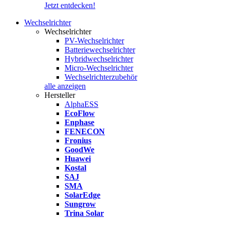
Jetzt entdecken!
Wechselrichter
Wechselrichter
PV-Wechselrichter
Batteriewechselrichter
Hybridwechselrichter
Micro-Wechselrichter
Wechselrichterzubehör
alle anzeigen
Hersteller
AlphaESS
EcoFlow
Enphase
FENECON
Fronius
GoodWe
Huawei
Kostal
SAJ
SMA
SolarEdge
Sungrow
Trina Solar