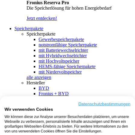
Fronius Reserva Pro
Die Speicherlösung für hohen Energiebedarf
Jetzt entdecken!
Speicherpakete
Speicherpakete
Gewerbespeicherpakete
notstromfähige Speicherpakete
mit Batteriewechselrichter
mit Hybridwechselrichter
mit Hochvoltspeicher
HEMS-fähige Speicherpakete
mit Niedervoltspeicher
alle anzeigen
Hersteller
BYD
Fronius + BYD
GoodWe + BYD
Kostal + BYD
Datenschutzbestimmungen
Wir verwenden Cookies
SMA + BYD
EcoFlow
Wir können diese zur Analyse unserer Besucherdaten platzieren, um unsere
EcoFlow + EcoFlow
Webseite zu verbessern, personalisierte Inhalte anzuzeigen und Ihnen ein
FENECON
großartiges Webseiten-Erlebnis zu bieten. Für weitere Informationen zu den
FENECON + FENECON
von uns verwendeten Cookies öffnen Sie die Einstellungen.