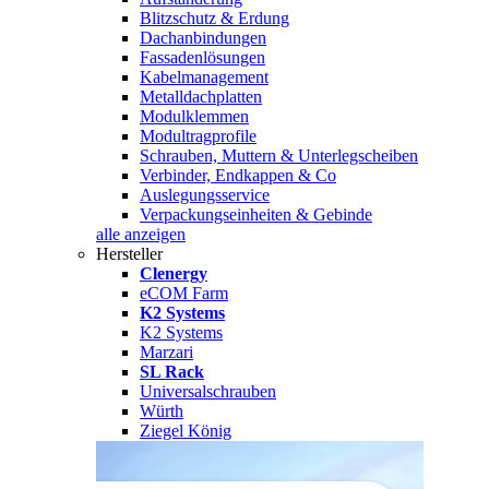
Blitzschutz & Erdung
Dachanbindungen
Fassadenlösungen
Kabelmanagement
Metalldachplatten
Modulklemmen
Modultragprofile
Schrauben, Muttern & Unterlegscheiben
Verbinder, Endkappen & Co
Auslegungsservice
Verpackungseinheiten & Gebinde
alle anzeigen
Hersteller
Clenergy
eCOM Farm
K2 Systems
K2 Systems
Marzari
SL Rack
Universalschrauben
Würth
Ziegel König