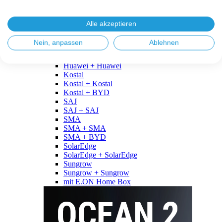
Fronius
Fronius + Fronius
Fronius + BYD
Alle akzeptieren
GoodWe
GoodWe + GoodWe
Nein, anpassen
Ablehnen
GoodWe + BYD
Huawei
Huawei + Huawei
Kostal
Kostal + Kostal
Kostal + BYD
SAJ
SAJ + SAJ
SMA
SMA + SMA
SMA + BYD
SolarEdge
SolarEdge + SolarEdge
Sungrow
Sungrow + Sungrow
mit E.ON Home Box