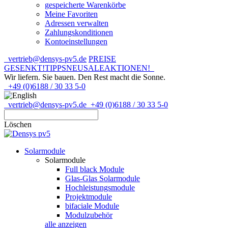
gespeicherte Warenkörbe
Meine Favoriten
Adressen verwalten
Zahlungskonditionen
Kontoeinstellungen
vertrieb@densys-pv5.de
PREISE
GESENKT!
TIPPS
NEU
SALE
AKTIONEN!
Wir liefern. Sie bauen.
Den Rest macht die Sonne.
+49 (0)6188 / 30 33 5-0
vertrieb@densys-pv5.de
+49 (0)6188 / 30 33 5-0
Löschen
Solarmodule
Solarmodule
Full black Module
Glas-Glas Solarmodule
Hochleistungsmodule
Projektmodule
bifaciale Module
Modulzubehör
alle anzeigen