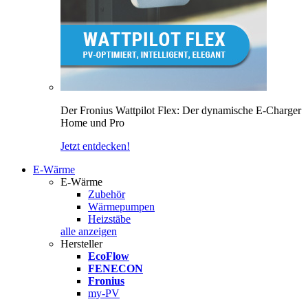
Der Fronius Wattpilot Flex: Der dynamische E-Charger
Home und Pro
Jetzt entdecken!
E-Wärme
E-Wärme
Zubehör
Wärmepumpen
Heizstäbe
alle anzeigen
Hersteller
EcoFlow
FENECON
Fronius
my-PV