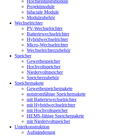
Hochleistungsmodule
Projektmodule
bifaciale Module
Modulzubehör
Wechselrichter
PV-Wechselrichter
Batteriewechselrichter
Hybridwechselrichter
Micro-Wechselrichter
Wechselrichterzubehör
Speicher
Gewerbespeicher
Hochvoltspeicher
Niedervoltspeicher
Speicherzubehör
Speicherpakete
Gewerbespeicherpakete
notstromfähige Speicherpakete
mit Batteriewechselrichter
mit Hybridwechselrichter
mit Hochvoltspeicher
HEMS-fähige Speicherpakete
mit Niedervoltspeicher
Unterkonstruktion
Aufständerung