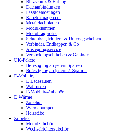
Blitzschutz & Erdung
Dachanbindungen
Fassadenlösungen
Kabelmanagement
Metalldachplatten
Modulklemmen
Modultragprofile
Schrauben, Muttern & Unterlegscheiben
Verbinder, Endkappen & Co
Auslegungsservice
Verpackungseinheiten & Gebinde
UK-Pakete
Befestigung an jedem Sparren
Befestigung an jedem 2. Sparren
E-Mobility
E-Ladesäulen
Wallboxen
E-Mobility-Zubehör
E-Wärme
Zubehör
Wärmepumpen
Heizstäbe
Zubehör
Modulzubehör
Wechselrichterzubehör