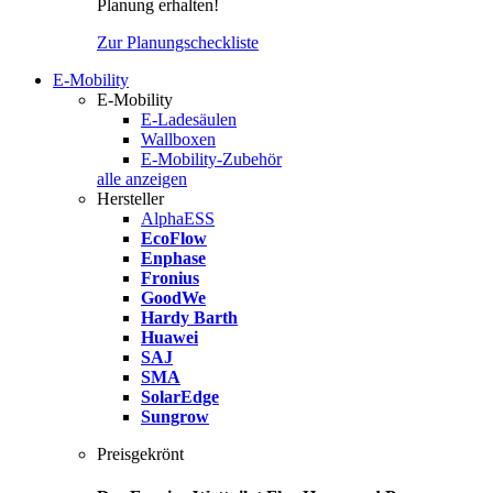
Planung erhalten!
Zur Planungscheckliste
E-Mobility
E-Mobility
E-Ladesäulen
Wallboxen
E-Mobility-Zubehör
alle anzeigen
Hersteller
AlphaESS
EcoFlow
Enphase
Fronius
GoodWe
Hardy Barth
Huawei
SAJ
SMA
SolarEdge
Sungrow
Preisgekrönt