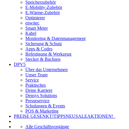
Speicherzubehör
E-Mobility-Zubehör
E-Wärme-Zubehör
Optimierer
enwitec
Smart Meter
Kabel
Monitoring & Datenmanagement
Sicherung & Schutz
Apps & Codes
Befestigung & Werkzeug
Stecker & Buchsen
DPV5
Über das Unternehmen
Unser Team
Service
Praktisches
Deine Karriere
Densys Solutions
Presseservice
Schulungen & Events
POS & Marketing
PREISE GESENKT!
TIPPS
NEU
SALE
AKTIONEN!
Alle Geschäftsvorgänge