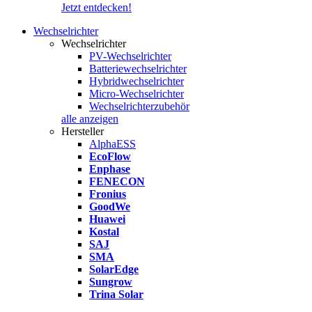
Jetzt entdecken!
Wechselrichter
Wechselrichter
PV-Wechselrichter
Batteriewechselrichter
Hybridwechselrichter
Micro-Wechselrichter
Wechselrichterzubehör
alle anzeigen
Hersteller
AlphaESS
EcoFlow
Enphase
FENECON
Fronius
GoodWe
Huawei
Kostal
SAJ
SMA
SolarEdge
Sungrow
Trina Solar