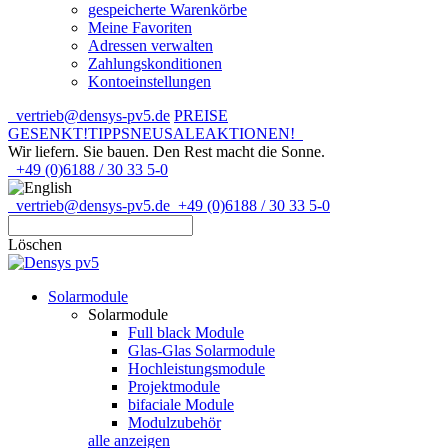
gespeicherte Warenkörbe
Meine Favoriten
Adressen verwalten
Zahlungskonditionen
Kontoeinstellungen
vertrieb@densys-pv5.de
PREISE
GESENKT!
TIPPS
NEU
SALE
AKTIONEN!
Wir liefern. Sie bauen.
Den Rest macht die Sonne.
+49 (0)6188 / 30 33 5-0
vertrieb@densys-pv5.de
+49 (0)6188 / 30 33 5-0
Löschen
Solarmodule
Solarmodule
Full black Module
Glas-Glas Solarmodule
Hochleistungsmodule
Projektmodule
bifaciale Module
Modulzubehör
alle anzeigen