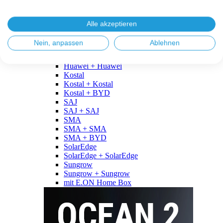
Fronius
Fronius + Fronius
Fronius + BYD
Alle akzeptieren
GoodWe
GoodWe + GoodWe
Nein, anpassen
Ablehnen
GoodWe + BYD
Huawei
Huawei + Huawei
Kostal
Kostal + Kostal
Kostal + BYD
SAJ
SAJ + SAJ
SMA
SMA + SMA
SMA + BYD
SolarEdge
SolarEdge + SolarEdge
Sungrow
Sungrow + Sungrow
mit E.ON Home Box