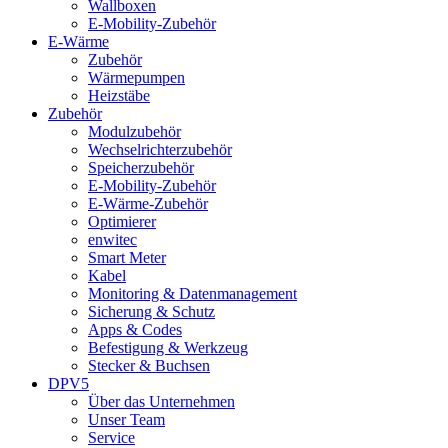
Wallboxen
E-Mobility-Zubehör
E-Wärme
Zubehör
Wärmepumpen
Heizstäbe
Zubehör
Modulzubehör
Wechselrichterzubehör
Speicherzubehör
E-Mobility-Zubehör
E-Wärme-Zubehör
Optimierer
enwitec
Smart Meter
Kabel
Monitoring & Datenmanagement
Sicherung & Schutz
Apps & Codes
Befestigung & Werkzeug
Stecker & Buchsen
DPV5
Über das Unternehmen
Unser Team
Service