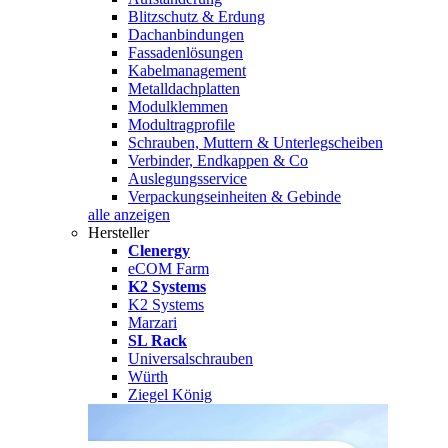
Blitzschutz & Erdung
Dachanbindungen
Fassadenlösungen
Kabelmanagement
Metalldachplatten
Modulklemmen
Modultragprofile
Schrauben, Muttern & Unterlegscheiben
Verbinder, Endkappen & Co
Auslegungsservice
Verpackungseinheiten & Gebinde
alle anzeigen
Hersteller
Clenergy
eCOM Farm
K2 Systems
K2 Systems
Marzari
SL Rack
Universalschrauben
Würth
Ziegel König