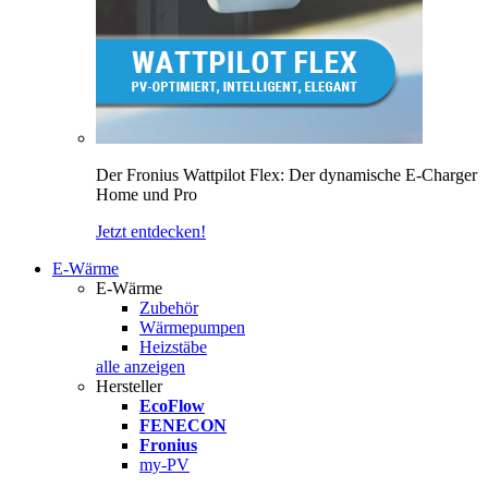
Der Fronius Wattpilot Flex: Der dynamische E-Charger
Home und Pro
Jetzt entdecken!
E-Wärme
E-Wärme
Zubehör
Wärmepumpen
Heizstäbe
alle anzeigen
Hersteller
EcoFlow
FENECON
Fronius
my-PV