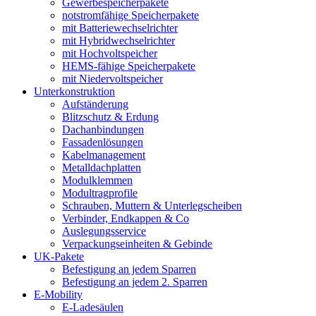
Gewerbespeicherpakete
notstromfähige Speicherpakete
mit Batteriewechselrichter
mit Hybridwechselrichter
mit Hochvoltspeicher
HEMS-fähige Speicherpakete
mit Niedervoltspeicher
Unterkonstruktion
Aufständerung
Blitzschutz & Erdung
Dachanbindungen
Fassadenlösungen
Kabelmanagement
Metalldachplatten
Modulklemmen
Modultragprofile
Schrauben, Muttern & Unterlegscheiben
Verbinder, Endkappen & Co
Auslegungsservice
Verpackungseinheiten & Gebinde
UK-Pakete
Befestigung an jedem Sparren
Befestigung an jedem 2. Sparren
E-Mobility
E-Ladesäulen