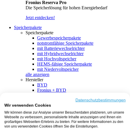
Fronius Reserva Pro
Die Speicherlösung für hohen Energiebedarf
Jetzt entdecken!
Speicherpakete
Speicherpakete
Gewerbespeicherpakete
notstromfähige Speicherpakete
mit Batteriewechselrichter
mit Hybridwechselrichter
mit Hochvoltspeicher
HEMS-fähige Speicherpakete
mit Niedervoltspeicher
alle anzeigen
Hersteller
BYD
Fronius + BYD
GoodWe + BYD
Kostal + BYD
Datenschutzbestimmungen
Wir verwenden Cookies
SMA + BYD
EcoFlow
Wir können diese zur Analyse unserer Besucherdaten platzieren, um unsere
EcoFlow + EcoFlow
Webseite zu verbessern, personalisierte Inhalte anzuzeigen und Ihnen ein
FENECON
großartiges Webseiten-Erlebnis zu bieten. Für weitere Informationen zu den
FENECON + FENECON
von uns verwendeten Cookies öffnen Sie die Einstellungen.