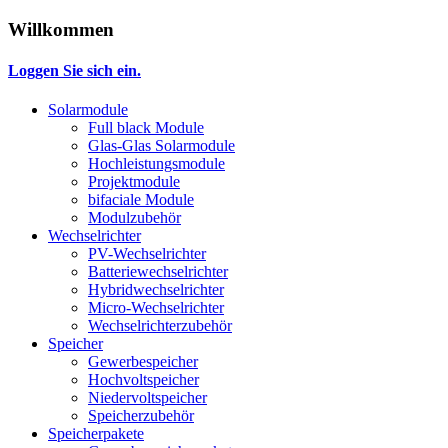
Willkommen
Loggen Sie sich ein.
Solarmodule
Full black Module
Glas-Glas Solarmodule
Hochleistungsmodule
Projektmodule
bifaciale Module
Modulzubehör
Wechselrichter
PV-Wechselrichter
Batteriewechselrichter
Hybridwechselrichter
Micro-Wechselrichter
Wechselrichterzubehör
Speicher
Gewerbespeicher
Hochvoltspeicher
Niedervoltspeicher
Speicherzubehör
Speicherpakete