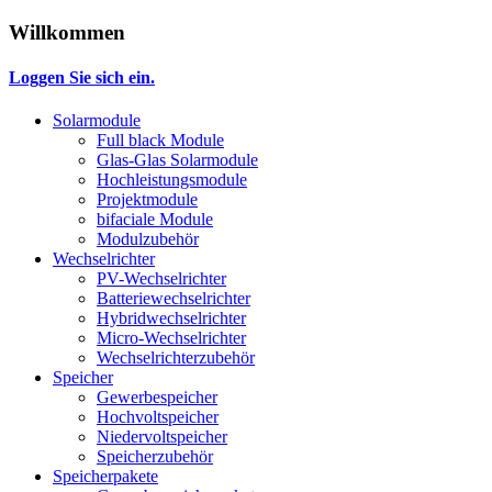
Willkommen
Loggen Sie sich ein.
Solarmodule
Full black Module
Glas-Glas Solarmodule
Hochleistungsmodule
Projektmodule
bifaciale Module
Modulzubehör
Wechselrichter
PV-Wechselrichter
Batteriewechselrichter
Hybridwechselrichter
Micro-Wechselrichter
Wechselrichterzubehör
Speicher
Gewerbespeicher
Hochvoltspeicher
Niedervoltspeicher
Speicherzubehör
Speicherpakete