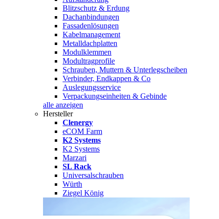
Blitzschutz & Erdung
Dachanbindungen
Fassadenlösungen
Kabelmanagement
Metalldachplatten
Modulklemmen
Modultragprofile
Schrauben, Muttern & Unterlegscheiben
Verbinder, Endkappen & Co
Auslegungsservice
Verpackungseinheiten & Gebinde
alle anzeigen
Hersteller
Clenergy
eCOM Farm
K2 Systems
K2 Systems
Marzari
SL Rack
Universalschrauben
Würth
Ziegel König