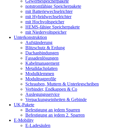
Gewerbespeicherpakete
notstromfähige Speicherpakete
mit Batteriewechselrichter
mit Hybridwechselrichter
mit Hochvoltspeicher
HEMS-fähige Speicherpakete
mit Niedervoltspeicher
Unterkonstruktion
Aufständerung
Blitzschutz & Erdung
Dachanbindungen
Fassadenlösungen
Kabelmanagement
Metalldachplatten
Modulklemmen
Modultragprofile
Schrauben, Muttern & Unterlegscheiben
Verbinder, Endkappen & Co
Auslegungsservice
Verpackungseinheiten & Gebinde
UK-Pakete
Befestigung an jedem Sparren
Befestigung an jedem 2. Sparren
E-Mobility
E-Ladesäulen