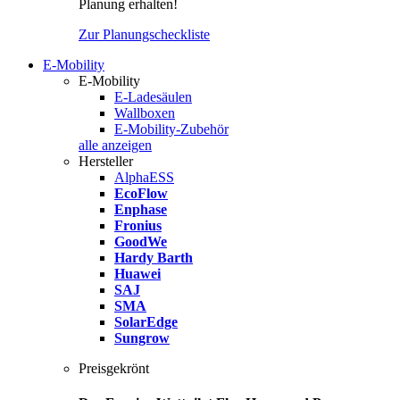
Planung erhalten!
Zur Planungscheckliste
E-Mobility
E-Mobility
E-Ladesäulen
Wallboxen
E-Mobility-Zubehör
alle anzeigen
Hersteller
AlphaESS
EcoFlow
Enphase
Fronius
GoodWe
Hardy Barth
Huawei
SAJ
SMA
SolarEdge
Sungrow
Preisgekrönt