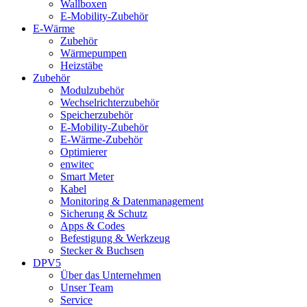
Wallboxen
E-Mobility-Zubehör
E-Wärme
Zubehör
Wärmepumpen
Heizstäbe
Zubehör
Modulzubehör
Wechselrichterzubehör
Speicherzubehör
E-Mobility-Zubehör
E-Wärme-Zubehör
Optimierer
enwitec
Smart Meter
Kabel
Monitoring & Datenmanagement
Sicherung & Schutz
Apps & Codes
Befestigung & Werkzeug
Stecker & Buchsen
DPV5
Über das Unternehmen
Unser Team
Service