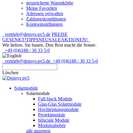
gespeicherte Warenkörbe
Meine Favoriten
Adressen verwalten
Zahlungskonditionen
Kontoeinstellungen
vertrieb@densys-pv5.de
PREISE
GESENKT!
TIPPS
NEU
SALE
AKTIONEN!
Wir liefern. Sie bauen.
Den Rest macht die Sonne.
+49 (0)6188 / 30 33 5-0
vertrieb@densys-pv5.de
+49 (0)6188 / 30 33 5-0
Löschen
Solarmodule
Solarmodule
Full black Module
Glas-Glas Solarmodule
Hochleistungsmodule
Projektmodule
bifaciale Module
Modulzubehör
alle anzeigen