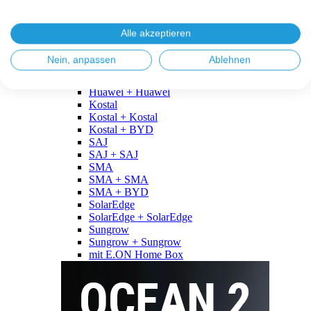
Fronius
Fronius + Fronius
Fronius + BYD
Alle akzeptieren
GoodWe
GoodWe + GoodWe
Nein, anpassen
Ablehnen
GoodWe + BYD
Huawei
Huawei + Huawei
Kostal
Kostal + Kostal
Kostal + BYD
SAJ
SAJ + SAJ
SMA
SMA + SMA
SMA + BYD
SolarEdge
SolarEdge + SolarEdge
Sungrow
Sungrow + Sungrow
mit E.ON Home Box