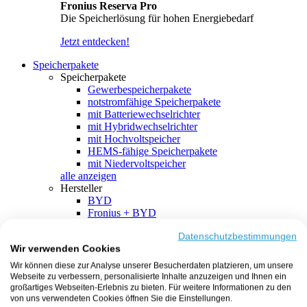
Fronius Reserva Pro
Die Speicherlösung für hohen Energiebedarf
Jetzt entdecken!
Speicherpakete
Speicherpakete
Gewerbespeicherpakete
notstromfähige Speicherpakete
mit Batteriewechselrichter
mit Hybridwechselrichter
mit Hochvoltspeicher
HEMS-fähige Speicherpakete
mit Niedervoltspeicher
alle anzeigen
Hersteller
BYD
Fronius + BYD
GoodWe + BYD
Kostal + BYD
Datenschutzbestimmungen
Wir verwenden Cookies
SMA + BYD
EcoFlow
Wir können diese zur Analyse unserer Besucherdaten platzieren, um unsere
EcoFlow + EcoFlow
Webseite zu verbessern, personalisierte Inhalte anzuzeigen und Ihnen ein
FENECON
großartiges Webseiten-Erlebnis zu bieten. Für weitere Informationen zu den
FENECON + FENECON
von uns verwendeten Cookies öffnen Sie die Einstellungen.