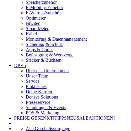
Speicherzubehör
E-Mobility-Zubehör
E-Wärme-Zubehör
Optimierer
enwitec
Smart Meter
Kabel
Monitoring & Datenmanagement
Sicherung & Schutz
Apps & Codes
Befestigung & Werkzeug
Stecker & Buchsen
DPV5
Über das Unternehmen
Unser Team
Service
Praktisches
Deine Karriere
Densys Solutions
Presseservice
Schulungen & Events
POS & Marketing
PREISE GESENKT!
TIPPS
NEU
SALE
AKTIONEN!
Alle Geschäftsvorgänge