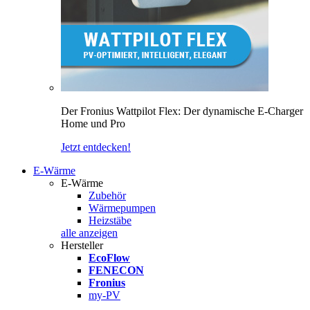
Der Fronius Wattpilot Flex: Der dynamische E-Charger
Home und Pro
Jetzt entdecken!
E-Wärme
E-Wärme
Zubehör
Wärmepumpen
Heizstäbe
alle anzeigen
Hersteller
EcoFlow
FENECON
Fronius
my-PV