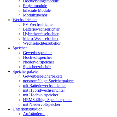
Hochleistungsmodule
Projektmodule
bifaciale Module
Modulzubehör
Wechselrichter
PV-Wechselrichter
Batteriewechselrichter
Hybridwechselrichter
Micro-Wechselrichter
Wechselrichterzubehör
Speicher
Gewerbespeicher
Hochvoltspeicher
Niedervoltspeicher
Speicherzubehör
Speicherpakete
Gewerbespeicherpakete
notstromfähige Speicherpakete
mit Batteriewechselrichter
mit Hybridwechselrichter
mit Hochvoltspeicher
HEMS-fähige Speicherpakete
mit Niedervoltspeicher
Unterkonstruktion
Aufständerung