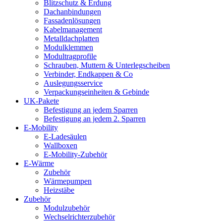
Blitzschutz & Erdung
Dachanbindungen
Fassadenlösungen
Kabelmanagement
Metalldachplatten
Modulklemmen
Modultragprofile
Schrauben, Muttern & Unterlegscheiben
Verbinder, Endkappen & Co
Auslegungsservice
Verpackungseinheiten & Gebinde
UK-Pakete
Befestigung an jedem Sparren
Befestigung an jedem 2. Sparren
E-Mobility
E-Ladesäulen
Wallboxen
E-Mobility-Zubehör
E-Wärme
Zubehör
Wärmepumpen
Heizstäbe
Zubehör
Modulzubehör
Wechselrichterzubehör