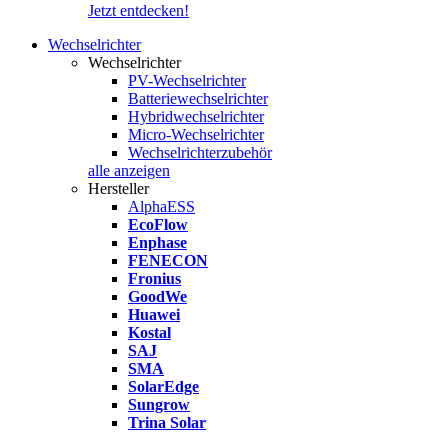
Jetzt entdecken!
Wechselrichter
Wechselrichter
PV-Wechselrichter
Batteriewechselrichter
Hybridwechselrichter
Micro-Wechselrichter
Wechselrichterzubehör
alle anzeigen
Hersteller
AlphaESS
EcoFlow
Enphase
FENECON
Fronius
GoodWe
Huawei
Kostal
SAJ
SMA
SolarEdge
Sungrow
Trina Solar