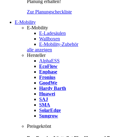
Planung erhalten!
Zur Planungscheckliste
E-Mobility
E-Mobility
E-Ladesäulen
Wallboxen
E-Mobility-Zubehör
alle anzeigen
Hersteller
AlphaESS
EcoFlow
Enphase
Fronius
GoodWe
Hardy Barth
Huawei
SAJ
SMA
SolarEdge
Sungrow
Preisgekrönt