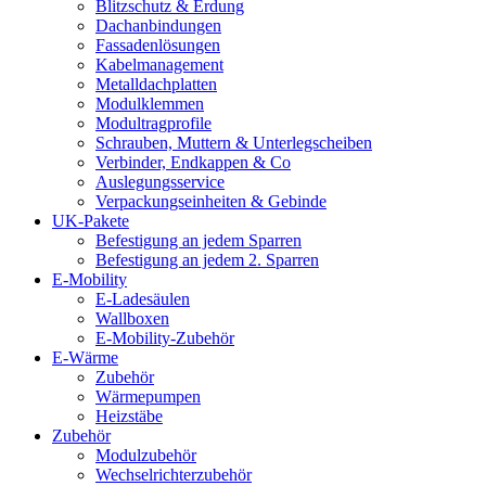
Blitzschutz & Erdung
Dachanbindungen
Fassadenlösungen
Kabelmanagement
Metalldachplatten
Modulklemmen
Modultragprofile
Schrauben, Muttern & Unterlegscheiben
Verbinder, Endkappen & Co
Auslegungsservice
Verpackungseinheiten & Gebinde
UK-Pakete
Befestigung an jedem Sparren
Befestigung an jedem 2. Sparren
E-Mobility
E-Ladesäulen
Wallboxen
E-Mobility-Zubehör
E-Wärme
Zubehör
Wärmepumpen
Heizstäbe
Zubehör
Modulzubehör
Wechselrichterzubehör