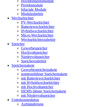
Hochleistungsmodule
Projektmodule
bifaciale Module
Modulzubehör
Wechselrichter
PV-Wechselrichter
Batteriewechselrichter
Hybridwechselrichter
Micro-Wechselrichter
Wechselrichterzubehör
Speicher
Gewerbespeicher
Hochvoltspeicher
Niedervoltspeicher
Speicherzubehör
Speicherpakete
Gewerbespeicherpakete
notstromfähige Speicherpakete
mit Batteriewechselrichter
mit Hybridwechselrichter
mit Hochvoltspeicher
HEMS-fähige Speicherpakete
mit Niedervoltspeicher
Unterkonstruktion
Aufständerung