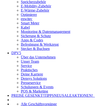
Speicherzubehör
E-Mobility-Zubehör
E-Wärme-Zubehör
Optimierer
enwitec
Smart Meter
Kabel
Monitoring & Datenmanagement
Sicherung & Schutz
Apps & Codes
Befestigung & Werkzeug
Stecker & Buchsen
DPV5
Über das Unternehmen
Unser Team
Service
Praktisches
Deine Karriere
Densys Solutions
Presseservice
Schulungen & Events
POS & Marketing
PREISE GESENKT!
TIPPS
NEU
SALE
AKTIONEN!
Alle Geschäftsvorgänge