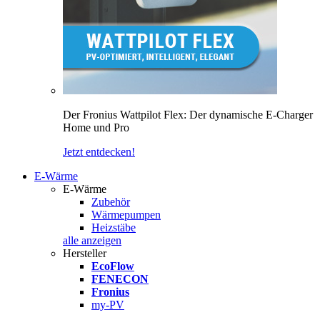
Der Fronius Wattpilot Flex: Der dynamische E-Charger
Home und Pro
Jetzt entdecken!
E-Wärme
E-Wärme
Zubehör
Wärmepumpen
Heizstäbe
alle anzeigen
Hersteller
EcoFlow
FENECON
Fronius
my-PV