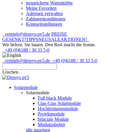
gespeicherte Warenkörbe
Meine Favoriten
Adressen verwalten
Zahlungskonditionen
Kontoeinstellungen
vertrieb@densys-pv5.de
PREISE
GESENKT!
TIPPS
NEU
SALE
AKTIONEN!
Wir liefern. Sie bauen.
Den Rest macht die Sonne.
+49 (0)6188 / 30 33 5-0
vertrieb@densys-pv5.de
+49 (0)6188 / 30 33 5-0
Löschen
Solarmodule
Solarmodule
Full black Module
Glas-Glas Solarmodule
Hochleistungsmodule
Projektmodule
bifaciale Module
Modulzubehör
alle anzeigen