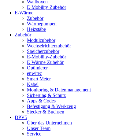
Wallboxen
E-Mobility-Zubehör
E-Wärme
Zubehör
Wärmepumpen
Heizstäbe
Zubehör
Modulzubehör
Wechselrichterzubehör
Speicherzubehör
E-Mobility-Zubehör
E-Wärme-Zubehör
Optimierer
enwitec
Smart Meter
Kabel
Monitoring & Datenmanagement
Sicherung & Schutz
Apps & Codes
Befestigung & Werkzeug
Stecker & Buchsen
DPV5
Über das Unternehmen
Unser Team
Service