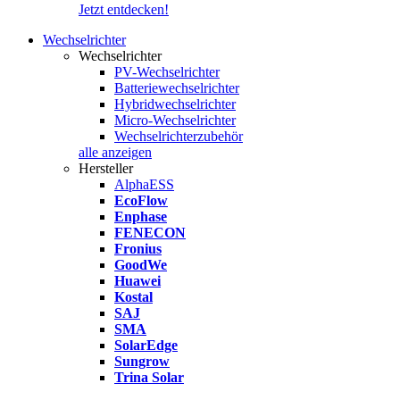
Jetzt entdecken!
Wechselrichter
Wechselrichter
PV-Wechselrichter
Batteriewechselrichter
Hybridwechselrichter
Micro-Wechselrichter
Wechselrichterzubehör
alle anzeigen
Hersteller
AlphaESS
EcoFlow
Enphase
FENECON
Fronius
GoodWe
Huawei
Kostal
SAJ
SMA
SolarEdge
Sungrow
Trina Solar