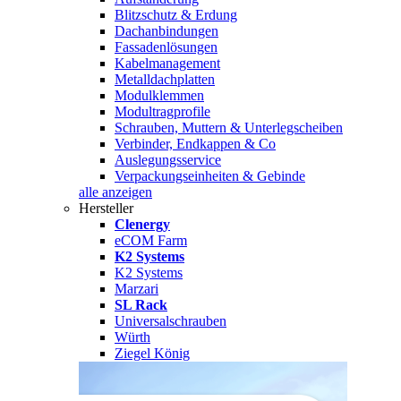
Blitzschutz & Erdung
Dachanbindungen
Fassadenlösungen
Kabelmanagement
Metalldachplatten
Modulklemmen
Modultragprofile
Schrauben, Muttern & Unterlegscheiben
Verbinder, Endkappen & Co
Auslegungsservice
Verpackungseinheiten & Gebinde
alle anzeigen
Hersteller
Clenergy
eCOM Farm
K2 Systems
K2 Systems
Marzari
SL Rack
Universalschrauben
Würth
Ziegel König