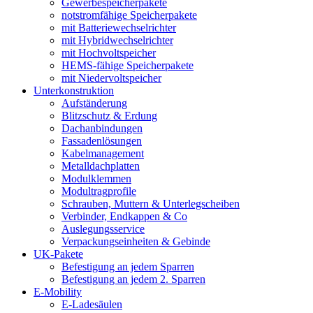
Gewerbespeicherpakete
notstromfähige Speicherpakete
mit Batteriewechselrichter
mit Hybridwechselrichter
mit Hochvoltspeicher
HEMS-fähige Speicherpakete
mit Niedervoltspeicher
Unterkonstruktion
Aufständerung
Blitzschutz & Erdung
Dachanbindungen
Fassadenlösungen
Kabelmanagement
Metalldachplatten
Modulklemmen
Modultragprofile
Schrauben, Muttern & Unterlegscheiben
Verbinder, Endkappen & Co
Auslegungsservice
Verpackungseinheiten & Gebinde
UK-Pakete
Befestigung an jedem Sparren
Befestigung an jedem 2. Sparren
E-Mobility
E-Ladesäulen