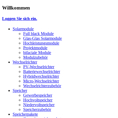
Willkommen
Loggen Sie sich ein.
Solarmodule
Full black Module
Glas-Glas Solarmodule
Hochleistungsmodule
Projektmodule
bifaciale Module
Modulzubehör
Wechselrichter
PV-Wechselrichter
Batteriewechselrichter
Hybridwechselrichter
Micro-Wechselrichter
Wechselrichterzubehör
Speicher
Gewerbespeicher
Hochvoltspeicher
Niedervoltspeicher
Speicherzubehör
Speicherpakete