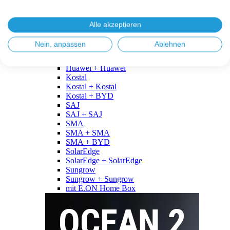
Fronius
Fronius + Fronius
Fronius + BYD
Alle akzeptieren
GoodWe
GoodWe + GoodWe
Nein, anpassen
Ablehnen
GoodWe + BYD
Huawei
Huawei + Huawei
Kostal
Kostal + Kostal
Kostal + BYD
SAJ
SAJ + SAJ
SMA
SMA + SMA
SMA + BYD
SolarEdge
SolarEdge + SolarEdge
Sungrow
Sungrow + Sungrow
mit E.ON Home Box