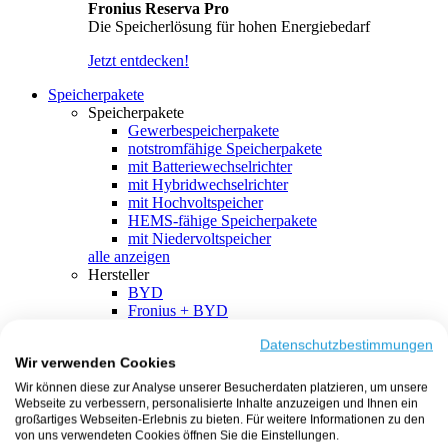
Fronius Reserva Pro
Die Speicherlösung für hohen Energiebedarf
Jetzt entdecken!
Speicherpakete
Speicherpakete
Gewerbespeicherpakete
notstromfähige Speicherpakete
mit Batteriewechselrichter
mit Hybridwechselrichter
mit Hochvoltspeicher
HEMS-fähige Speicherpakete
mit Niedervoltspeicher
alle anzeigen
Hersteller
BYD
Fronius + BYD
GoodWe + BYD
Kostal + BYD
Datenschutzbestimmungen
Wir verwenden Cookies
SMA + BYD
EcoFlow
Wir können diese zur Analyse unserer Besucherdaten platzieren, um unsere
EcoFlow + EcoFlow
Webseite zu verbessern, personalisierte Inhalte anzuzeigen und Ihnen ein
FENECON
großartiges Webseiten-Erlebnis zu bieten. Für weitere Informationen zu den
FENECON + FENECON
von uns verwendeten Cookies öffnen Sie die Einstellungen.