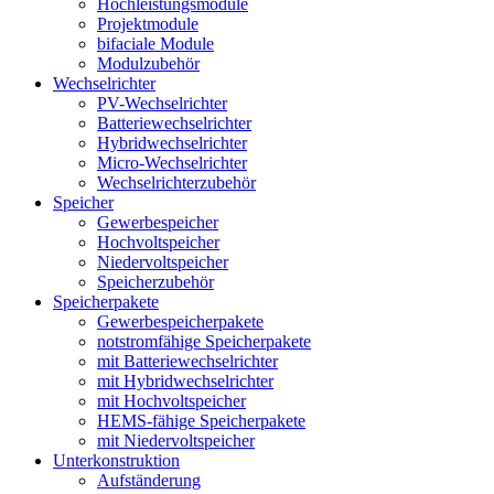
Hochleistungsmodule
Projektmodule
bifaciale Module
Modulzubehör
Wechselrichter
PV-Wechselrichter
Batteriewechselrichter
Hybridwechselrichter
Micro-Wechselrichter
Wechselrichterzubehör
Speicher
Gewerbespeicher
Hochvoltspeicher
Niedervoltspeicher
Speicherzubehör
Speicherpakete
Gewerbespeicherpakete
notstromfähige Speicherpakete
mit Batteriewechselrichter
mit Hybridwechselrichter
mit Hochvoltspeicher
HEMS-fähige Speicherpakete
mit Niedervoltspeicher
Unterkonstruktion
Aufständerung