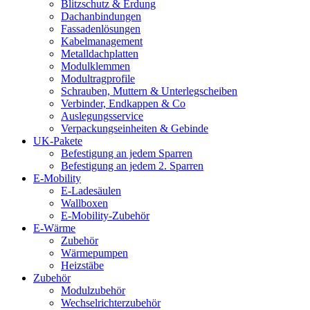
Blitzschutz & Erdung
Dachanbindungen
Fassadenlösungen
Kabelmanagement
Metalldachplatten
Modulklemmen
Modultragprofile
Schrauben, Muttern & Unterlegscheiben
Verbinder, Endkappen & Co
Auslegungsservice
Verpackungseinheiten & Gebinde
UK-Pakete
Befestigung an jedem Sparren
Befestigung an jedem 2. Sparren
E-Mobility
E-Ladesäulen
Wallboxen
E-Mobility-Zubehör
E-Wärme
Zubehör
Wärmepumpen
Heizstäbe
Zubehör
Modulzubehör
Wechselrichterzubehör