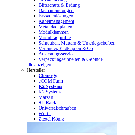
Blitzschutz & Erdung
Dachanbindungen
Fassadenlösungen
Kabelmanagement
Metalldachplatten
Modulklemmen
Modultragprofile
Schrauben, Muttern & Unterlegscheiben
Verbinder, Endkappen & Co
Auslegungsservice
Verpackungseinheiten & Gebinde
alle anzeigen
Hersteller
Clenergy
eCOM Farm
K2 Systems
K2 Systems
Marzari
SL Rack
Universalschrauben
Würth
Ziegel König