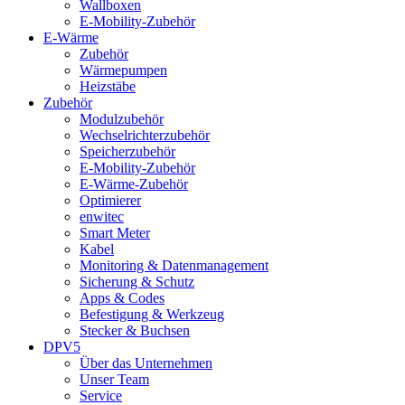
Wallboxen
E-Mobility-Zubehör
E-Wärme
Zubehör
Wärmepumpen
Heizstäbe
Zubehör
Modulzubehör
Wechselrichterzubehör
Speicherzubehör
E-Mobility-Zubehör
E-Wärme-Zubehör
Optimierer
enwitec
Smart Meter
Kabel
Monitoring & Datenmanagement
Sicherung & Schutz
Apps & Codes
Befestigung & Werkzeug
Stecker & Buchsen
DPV5
Über das Unternehmen
Unser Team
Service