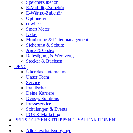
Speicherzubehör
E-Mobility-Zubehör
E-Wärme-Zubehör
Optimierer
enwitec
Smart Meter
Kabel
Monitoring & Datenmanagement
Sicherung & Schutz
Apps & Codes
Befestigung & Werkzeug
Stecker & Buchsen
DPV5
Über das Unternehmen
Unser Team
Service
Praktisches
Deine Karriere
Densys Solutions
Presseservice
Schulungen & Events
POS & Marketing
PREISE GESENKT!
TIPPS
NEU
SALE
AKTIONEN!
Alle Geschäftsvorgänge