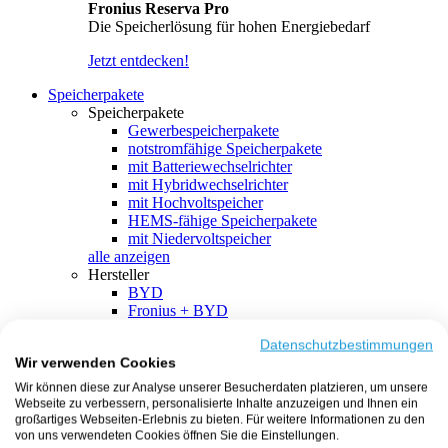
Fronius Reserva Pro
Die Speicherlösung für hohen Energiebedarf
Jetzt entdecken!
Speicherpakete
Speicherpakete
Gewerbespeicherpakete
notstromfähige Speicherpakete
mit Batteriewechselrichter
mit Hybridwechselrichter
mit Hochvoltspeicher
HEMS-fähige Speicherpakete
mit Niedervoltspeicher
alle anzeigen
Hersteller
BYD
Fronius + BYD
GoodWe + BYD
Kostal + BYD
Datenschutzbestimmungen
Wir verwenden Cookies
SMA + BYD
EcoFlow
Wir können diese zur Analyse unserer Besucherdaten platzieren, um unsere
EcoFlow + EcoFlow
Webseite zu verbessern, personalisierte Inhalte anzuzeigen und Ihnen ein
FENECON
großartiges Webseiten-Erlebnis zu bieten. Für weitere Informationen zu den
FENECON + FENECON
von uns verwendeten Cookies öffnen Sie die Einstellungen.