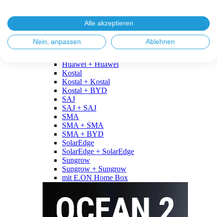
Fronius
Fronius + Fronius
Fronius + BYD
Alle akzeptieren
GoodWe
GoodWe + GoodWe
Nein, anpassen
Ablehnen
GoodWe + BYD
Huawei
Huawei + Huawei
Kostal
Kostal + Kostal
Kostal + BYD
SAJ
SAJ + SAJ
SMA
SMA + SMA
SMA + BYD
SolarEdge
SolarEdge + SolarEdge
Sungrow
Sungrow + Sungrow
mit E.ON Home Box