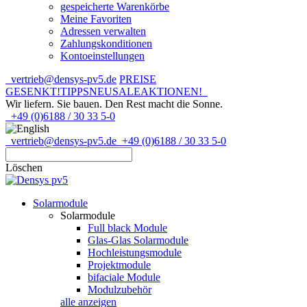
gespeicherte Warenkörbe
Meine Favoriten
Adressen verwalten
Zahlungskonditionen
Kontoeinstellungen
vertrieb@densys-pv5.de
PREISE
GESENKT!
TIPPS
NEU
SALE
AKTIONEN!
Wir liefern. Sie bauen.
Den Rest macht die Sonne.
+49 (0)6188 / 30 33 5-0
vertrieb@densys-pv5.de
+49 (0)6188 / 30 33 5-0
Löschen
Solarmodule
Solarmodule
Full black Module
Glas-Glas Solarmodule
Hochleistungsmodule
Projektmodule
bifaciale Module
Modulzubehör
alle anzeigen