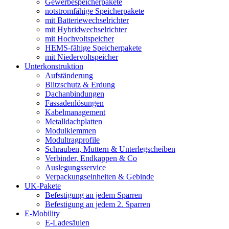
Gewerbespeicherpakete
notstromfähige Speicherpakete
mit Batteriewechselrichter
mit Hybridwechselrichter
mit Hochvoltspeicher
HEMS-fähige Speicherpakete
mit Niedervoltspeicher
Unterkonstruktion
Aufständerung
Blitzschutz & Erdung
Dachanbindungen
Fassadenlösungen
Kabelmanagement
Metalldachplatten
Modulklemmen
Modultragprofile
Schrauben, Muttern & Unterlegscheiben
Verbinder, Endkappen & Co
Auslegungsservice
Verpackungseinheiten & Gebinde
UK-Pakete
Befestigung an jedem Sparren
Befestigung an jedem 2. Sparren
E-Mobility
E-Ladesäulen