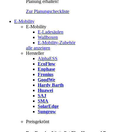
Planung erhalten!
Zur Planungscheckliste
E-Mobility
E-Mobility
E-Ladesäulen
Wallboxen
E-Mobility-Zubehör
alle anzeigen
Hersteller
AlphaESS
EcoFlow
Enphase
Fronius
GoodWe
Hardy Barth
Huawei
SAJ
SMA
SolarEdge
Sungrow
Preisgekrönt