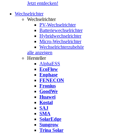
Jetzt entdecken!
Wechselrichter
Wechselrichter
PV-Wechselrichter
Batteriewechselrichter
Hybridwechselrichter
Micro-Wechselrichter
Wechselrichterzubehör
alle anzeigen
Hersteller
AlphaESS
EcoFlow
Enphase
FENECON
Fronius
GoodWe
Huawei
Kostal
SAJ
SMA
SolarEdge
Sungrow
Trina Solar