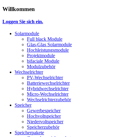
Willkommen
Loggen Sie sich ein.
Solarmodule
Full black Module
Glas-Glas Solarmodule
Hochleistungsmodule
Projektmodule
bifaciale Module
Modulzubehör
Wechselrichter
PV-Wechselrichter
Batteriewechselrichter
Hybridwechselrichter
Micro-Wechselrichter
Wechselrichterzubehör
Speicher
Gewerbespeicher
Hochvoltspeicher
Niedervoltspeicher
Speicherzubehör
Speicherpakete