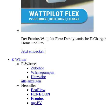
Der Fronius Wattpilot Flex: Der dynamische E-Charger
Home und Pro
Jetzt entdecken!
E-Wärme
E-Wärme
Zubehör
Wärmepumpen
Heizstäbe
alle anzeigen
Hersteller
EcoFlow
FENECON
Fronius
my-PV