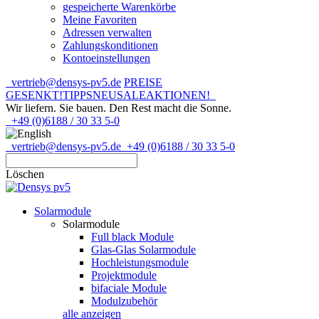
gespeicherte Warenkörbe
Meine Favoriten
Adressen verwalten
Zahlungskonditionen
Kontoeinstellungen
vertrieb@densys-pv5.de
PREISE
GESENKT!
TIPPS
NEU
SALE
AKTIONEN!
Wir liefern. Sie bauen.
Den Rest macht die Sonne.
+49 (0)6188 / 30 33 5-0
vertrieb@densys-pv5.de
+49 (0)6188 / 30 33 5-0
Löschen
Solarmodule
Solarmodule
Full black Module
Glas-Glas Solarmodule
Hochleistungsmodule
Projektmodule
bifaciale Module
Modulzubehör
alle anzeigen