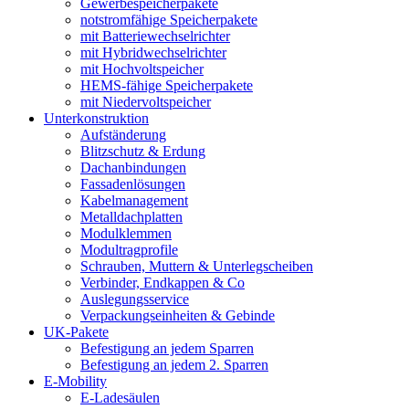
Gewerbespeicherpakete
notstromfähige Speicherpakete
mit Batteriewechselrichter
mit Hybridwechselrichter
mit Hochvoltspeicher
HEMS-fähige Speicherpakete
mit Niedervoltspeicher
Unterkonstruktion
Aufständerung
Blitzschutz & Erdung
Dachanbindungen
Fassadenlösungen
Kabelmanagement
Metalldachplatten
Modulklemmen
Modultragprofile
Schrauben, Muttern & Unterlegscheiben
Verbinder, Endkappen & Co
Auslegungsservice
Verpackungseinheiten & Gebinde
UK-Pakete
Befestigung an jedem Sparren
Befestigung an jedem 2. Sparren
E-Mobility
E-Ladesäulen