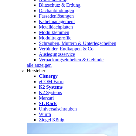
Blitzschutz & Erdung
Dachanbindungen
Fassadenlösungen
Kabelmanagement
Metalldachplatten
Modulklemmen
Modultragprofile
Schrauben, Muttern & Unterlegscheiben
Verbinder, Endkappen & Co
Auslegungsservice
Verpackungseinheiten & Gebinde
alle anzeigen
Hersteller
Clenergy
eCOM Farm
K2 Systems
K2 Systems
Marzari
SL Rack
Universalschrauben
Würth
Ziegel König