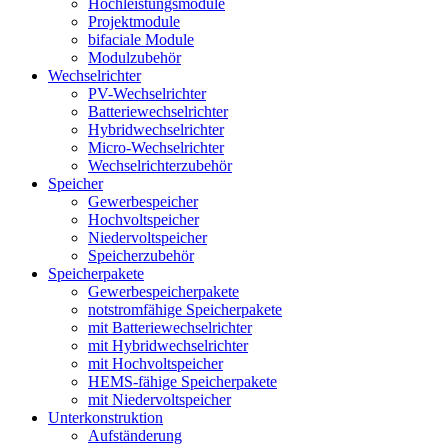
Hochleistungsmodule
Projektmodule
bifaciale Module
Modulzubehör
Wechselrichter
PV-Wechselrichter
Batteriewechselrichter
Hybridwechselrichter
Micro-Wechselrichter
Wechselrichterzubehör
Speicher
Gewerbespeicher
Hochvoltspeicher
Niedervoltspeicher
Speicherzubehör
Speicherpakete
Gewerbespeicherpakete
notstromfähige Speicherpakete
mit Batteriewechselrichter
mit Hybridwechselrichter
mit Hochvoltspeicher
HEMS-fähige Speicherpakete
mit Niedervoltspeicher
Unterkonstruktion
Aufständerung