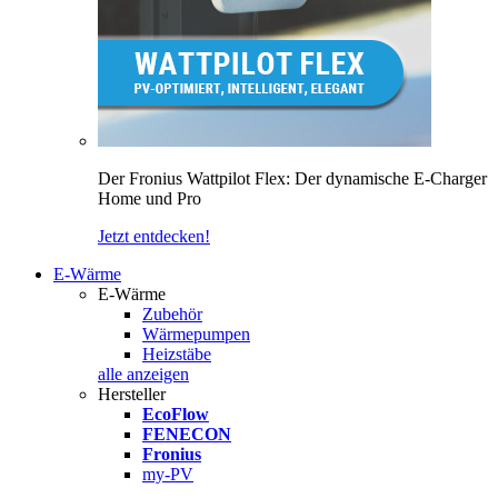
Der Fronius Wattpilot Flex: Der dynamische E-Charger
Home und Pro
Jetzt entdecken!
E-Wärme
E-Wärme
Zubehör
Wärmepumpen
Heizstäbe
alle anzeigen
Hersteller
EcoFlow
FENECON
Fronius
my-PV