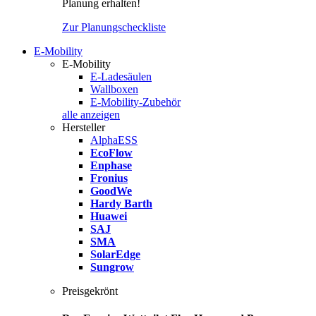
Planung erhalten!
Zur Planungscheckliste
E-Mobility
E-Mobility
E-Ladesäulen
Wallboxen
E-Mobility-Zubehör
alle anzeigen
Hersteller
AlphaESS
EcoFlow
Enphase
Fronius
GoodWe
Hardy Barth
Huawei
SAJ
SMA
SolarEdge
Sungrow
Preisgekrönt