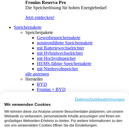
Fronius Reserva Pro
Die Speicherlösung für hohen Energiebedarf
Jetzt entdecken!
Speicherpakete
Speicherpakete
Gewerbespeicherpakete
notstromfähige Speicherpakete
mit Batteriewechselrichter
mit Hybridwechselrichter
mit Hochvoltspeicher
HEMS-fähige Speicherpakete
mit Niedervoltspeicher
alle anzeigen
Hersteller
BYD
Fronius + BYD
GoodWe + BYD
Kostal + BYD
Datenschutzbestimmungen
Wir verwenden Cookies
SMA + BYD
EcoFlow
Wir können diese zur Analyse unserer Besucherdaten platzieren, um unsere
EcoFlow + EcoFlow
Webseite zu verbessern, personalisierte Inhalte anzuzeigen und Ihnen ein
FENECON
großartiges Webseiten-Erlebnis zu bieten. Für weitere Informationen zu den
FENECON + FENECON
von uns verwendeten Cookies öffnen Sie die Einstellungen.