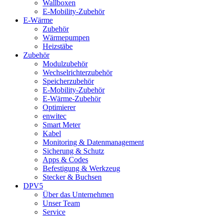
Wallboxen
E-Mobility-Zubehör
E-Wärme
Zubehör
Wärmepumpen
Heizstäbe
Zubehör
Modulzubehör
Wechselrichterzubehör
Speicherzubehör
E-Mobility-Zubehör
E-Wärme-Zubehör
Optimierer
enwitec
Smart Meter
Kabel
Monitoring & Datenmanagement
Sicherung & Schutz
Apps & Codes
Befestigung & Werkzeug
Stecker & Buchsen
DPV5
Über das Unternehmen
Unser Team
Service