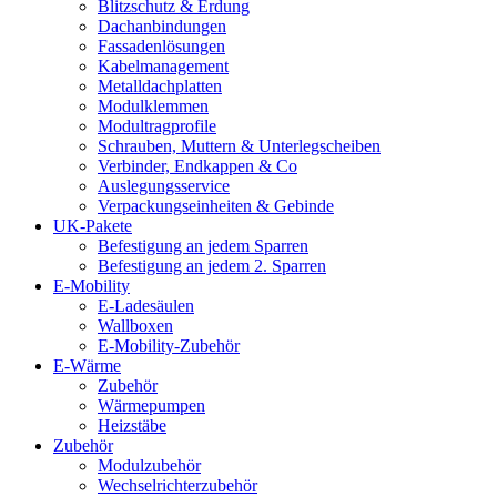
Blitzschutz & Erdung
Dachanbindungen
Fassadenlösungen
Kabelmanagement
Metalldachplatten
Modulklemmen
Modultragprofile
Schrauben, Muttern & Unterlegscheiben
Verbinder, Endkappen & Co
Auslegungsservice
Verpackungseinheiten & Gebinde
UK-Pakete
Befestigung an jedem Sparren
Befestigung an jedem 2. Sparren
E-Mobility
E-Ladesäulen
Wallboxen
E-Mobility-Zubehör
E-Wärme
Zubehör
Wärmepumpen
Heizstäbe
Zubehör
Modulzubehör
Wechselrichterzubehör