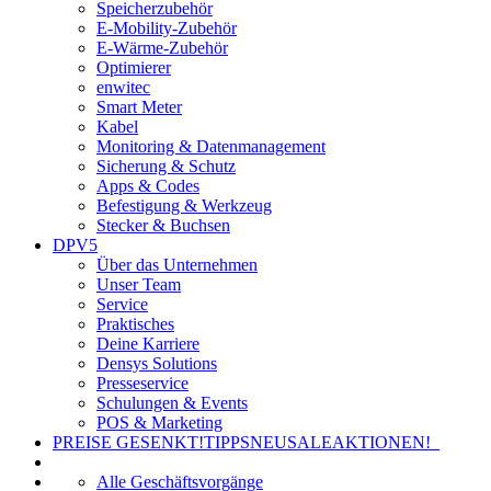
Speicherzubehör
E-Mobility-Zubehör
E-Wärme-Zubehör
Optimierer
enwitec
Smart Meter
Kabel
Monitoring & Datenmanagement
Sicherung & Schutz
Apps & Codes
Befestigung & Werkzeug
Stecker & Buchsen
DPV5
Über das Unternehmen
Unser Team
Service
Praktisches
Deine Karriere
Densys Solutions
Presseservice
Schulungen & Events
POS & Marketing
PREISE GESENKT!
TIPPS
NEU
SALE
AKTIONEN!
Alle Geschäftsvorgänge