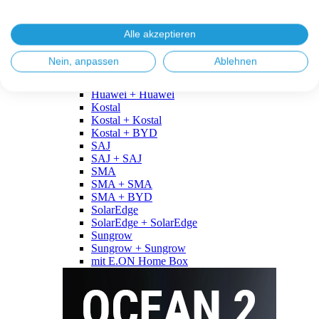
Fronius
Fronius + Fronius
Fronius + BYD
Alle akzeptieren
GoodWe
GoodWe + GoodWe
Nein, anpassen
Ablehnen
GoodWe + BYD
Huawei
Huawei + Huawei
Kostal
Kostal + Kostal
Kostal + BYD
SAJ
SAJ + SAJ
SMA
SMA + SMA
SMA + BYD
SolarEdge
SolarEdge + SolarEdge
Sungrow
Sungrow + Sungrow
mit E.ON Home Box