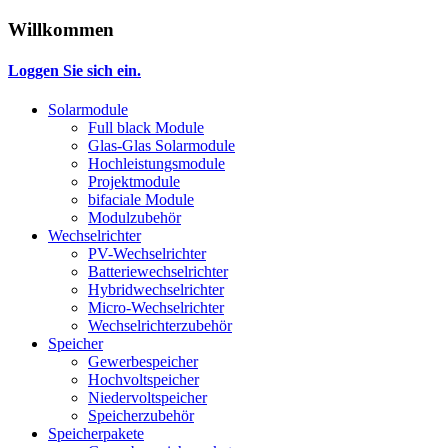
Willkommen
Loggen Sie sich ein.
Solarmodule
Full black Module
Glas-Glas Solarmodule
Hochleistungsmodule
Projektmodule
bifaciale Module
Modulzubehör
Wechselrichter
PV-Wechselrichter
Batteriewechselrichter
Hybridwechselrichter
Micro-Wechselrichter
Wechselrichterzubehör
Speicher
Gewerbespeicher
Hochvoltspeicher
Niedervoltspeicher
Speicherzubehör
Speicherpakete