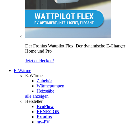
Der Fronius Wattpilot Flex: Der dynamische E-Charger
Home und Pro
Jetzt entdecken!
E-Wärme
E-Wärme
Zubehör
Wärmepumpen
Heizstäbe
alle anzeigen
Hersteller
EcoFlow
FENECON
Fronius
my-PV