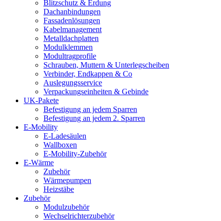
Blitzschutz & Erdung
Dachanbindungen
Fassadenlösungen
Kabelmanagement
Metalldachplatten
Modulklemmen
Modultragprofile
Schrauben, Muttern & Unterlegscheiben
Verbinder, Endkappen & Co
Auslegungsservice
Verpackungseinheiten & Gebinde
UK-Pakete
Befestigung an jedem Sparren
Befestigung an jedem 2. Sparren
E-Mobility
E-Ladesäulen
Wallboxen
E-Mobility-Zubehör
E-Wärme
Zubehör
Wärmepumpen
Heizstäbe
Zubehör
Modulzubehör
Wechselrichterzubehör