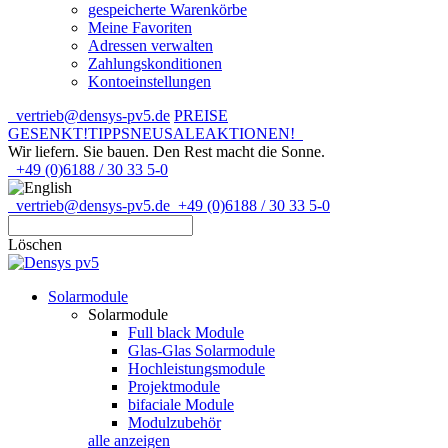
gespeicherte Warenkörbe
Meine Favoriten
Adressen verwalten
Zahlungskonditionen
Kontoeinstellungen
vertrieb@densys-pv5.de
PREISE
GESENKT!
TIPPS
NEU
SALE
AKTIONEN!
Wir liefern. Sie bauen.
Den Rest macht die Sonne.
+49 (0)6188 / 30 33 5-0
vertrieb@densys-pv5.de
+49 (0)6188 / 30 33 5-0
Löschen
Solarmodule
Solarmodule
Full black Module
Glas-Glas Solarmodule
Hochleistungsmodule
Projektmodule
bifaciale Module
Modulzubehör
alle anzeigen