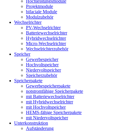
Hochleistungsmodule
Projektmodule
bifaciale Module
Modulzubehör
Wechselrichter
PV-Wechselrichter
Batteriewechselrichter
Hybridwechselrichter
Micro-Wechselrichter
Wechselrichterzubehör
Speicher
Gewerbespeicher
Hochvoltspeicher
Niedervoltspeicher
Speicherzubehör
Speicherpakete
Gewerbespeicherpakete
notstromfähige Speicherpakete
mit Batteriewechselrichter
mit Hybridwechselrichter
mit Hochvoltspeicher
HEMS-fähige Speicherpakete
mit Niedervoltspeicher
Unterkonstruktion
Aufständerung