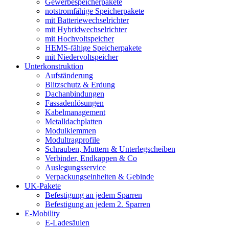
Gewerbespeicherpakete
notstromfähige Speicherpakete
mit Batteriewechselrichter
mit Hybridwechselrichter
mit Hochvoltspeicher
HEMS-fähige Speicherpakete
mit Niedervoltspeicher
Unterkonstruktion
Aufständerung
Blitzschutz & Erdung
Dachanbindungen
Fassadenlösungen
Kabelmanagement
Metalldachplatten
Modulklemmen
Modultragprofile
Schrauben, Muttern & Unterlegscheiben
Verbinder, Endkappen & Co
Auslegungsservice
Verpackungseinheiten & Gebinde
UK-Pakete
Befestigung an jedem Sparren
Befestigung an jedem 2. Sparren
E-Mobility
E-Ladesäulen