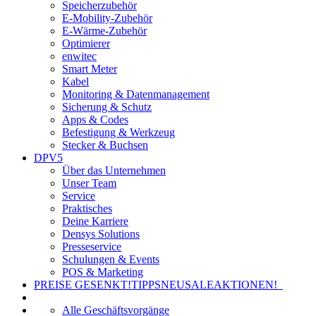
Speicherzubehör
E-Mobility-Zubehör
E-Wärme-Zubehör
Optimierer
enwitec
Smart Meter
Kabel
Monitoring & Datenmanagement
Sicherung & Schutz
Apps & Codes
Befestigung & Werkzeug
Stecker & Buchsen
DPV5
Über das Unternehmen
Unser Team
Service
Praktisches
Deine Karriere
Densys Solutions
Presseservice
Schulungen & Events
POS & Marketing
PREISE GESENKT!
TIPPS
NEU
SALE
AKTIONEN!
Alle Geschäftsvorgänge