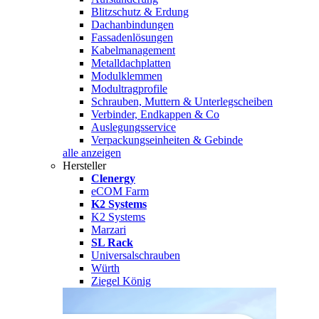
Blitzschutz & Erdung
Dachanbindungen
Fassadenlösungen
Kabelmanagement
Metalldachplatten
Modulklemmen
Modultragprofile
Schrauben, Muttern & Unterlegscheiben
Verbinder, Endkappen & Co
Auslegungsservice
Verpackungseinheiten & Gebinde
alle anzeigen
Hersteller
Clenergy
eCOM Farm
K2 Systems
K2 Systems
Marzari
SL Rack
Universalschrauben
Würth
Ziegel König