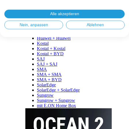
Fronius
Fronius + Fronius
Fronius + BYD
Alle akzeptieren
GoodWe
GoodWe + GoodWe
Nein, anpassen
Ablehnen
GoodWe + BYD
Huawei
Huawei + Huawei
Kostal
Kostal + Kostal
Kostal + BYD
SAJ
SAJ + SAJ
SMA
SMA + SMA
SMA + BYD
SolarEdge
SolarEdge + SolarEdge
Sungrow
Sungrow + Sungrow
mit E.ON Home Box