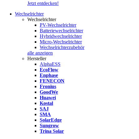
Jetzt entdecken!
Wechselrichter
Wechselrichter
PV-Wechselrichter
Batteriewechselrichter
Hybridwechselrichter
Micro-Wechselrichter
Wechselrichterzubehör
alle anzeigen
Hersteller
AlphaESS
EcoFlow
Enphase
FENECON
Fronius
GoodWe
Huawei
Kostal
SAJ
SMA
SolarEdge
Sungrow
Trina Solar