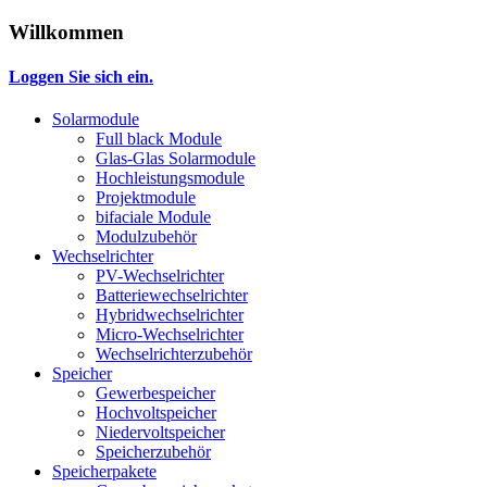
Willkommen
Loggen Sie sich ein.
Solarmodule
Full black Module
Glas-Glas Solarmodule
Hochleistungsmodule
Projektmodule
bifaciale Module
Modulzubehör
Wechselrichter
PV-Wechselrichter
Batteriewechselrichter
Hybridwechselrichter
Micro-Wechselrichter
Wechselrichterzubehör
Speicher
Gewerbespeicher
Hochvoltspeicher
Niedervoltspeicher
Speicherzubehör
Speicherpakete