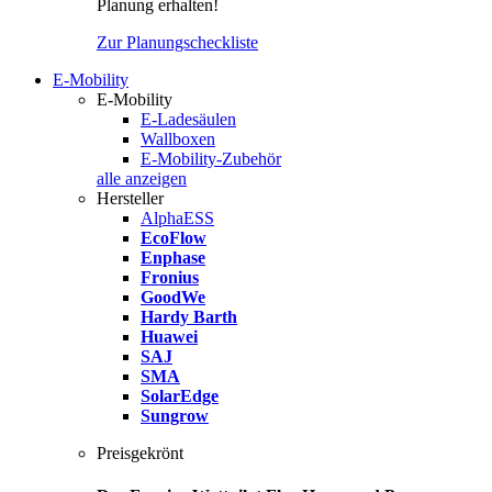
Planung erhalten!
Zur Planungscheckliste
E-Mobility
E-Mobility
E-Ladesäulen
Wallboxen
E-Mobility-Zubehör
alle anzeigen
Hersteller
AlphaESS
EcoFlow
Enphase
Fronius
GoodWe
Hardy Barth
Huawei
SAJ
SMA
SolarEdge
Sungrow
Preisgekrönt