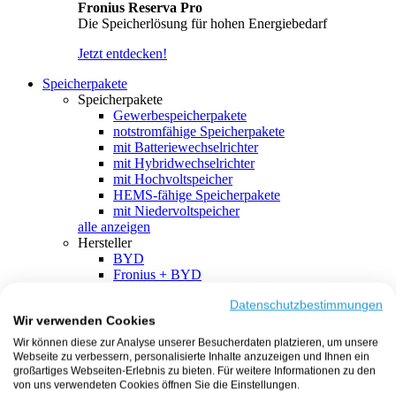
Fronius Reserva Pro
Die Speicherlösung für hohen Energiebedarf
Jetzt entdecken!
Speicherpakete
Speicherpakete
Gewerbespeicherpakete
notstromfähige Speicherpakete
mit Batteriewechselrichter
mit Hybridwechselrichter
mit Hochvoltspeicher
HEMS-fähige Speicherpakete
mit Niedervoltspeicher
alle anzeigen
Hersteller
BYD
Fronius + BYD
GoodWe + BYD
Kostal + BYD
Datenschutzbestimmungen
Wir verwenden Cookies
SMA + BYD
EcoFlow
Wir können diese zur Analyse unserer Besucherdaten platzieren, um unsere
EcoFlow + EcoFlow
Webseite zu verbessern, personalisierte Inhalte anzuzeigen und Ihnen ein
FENECON
großartiges Webseiten-Erlebnis zu bieten. Für weitere Informationen zu den
FENECON + FENECON
von uns verwendeten Cookies öffnen Sie die Einstellungen.