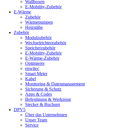
Wallboxen
E-Mobility-Zubehör
E-Wärme
Zubehör
Wärmepumpen
Heizstäbe
Zubehör
Modulzubehör
Wechselrichterzubehör
Speicherzubehör
E-Mobility-Zubehör
E-Wärme-Zubehör
Optimierer
enwitec
Smart Meter
Kabel
Monitoring & Datenmanagement
Sicherung & Schutz
Apps & Codes
Befestigung & Werkzeug
Stecker & Buchsen
DPV5
Über das Unternehmen
Unser Team
Service