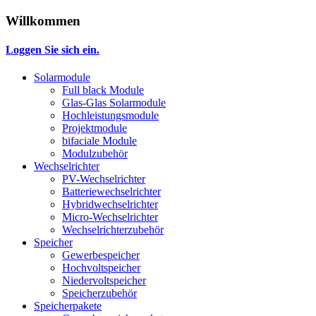
Willkommen
Loggen Sie sich ein.
Solarmodule
Full black Module
Glas-Glas Solarmodule
Hochleistungsmodule
Projektmodule
bifaciale Module
Modulzubehör
Wechselrichter
PV-Wechselrichter
Batteriewechselrichter
Hybridwechselrichter
Micro-Wechselrichter
Wechselrichterzubehör
Speicher
Gewerbespeicher
Hochvoltspeicher
Niedervoltspeicher
Speicherzubehör
Speicherpakete