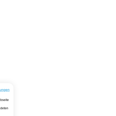
ungen
bseite
ndeten