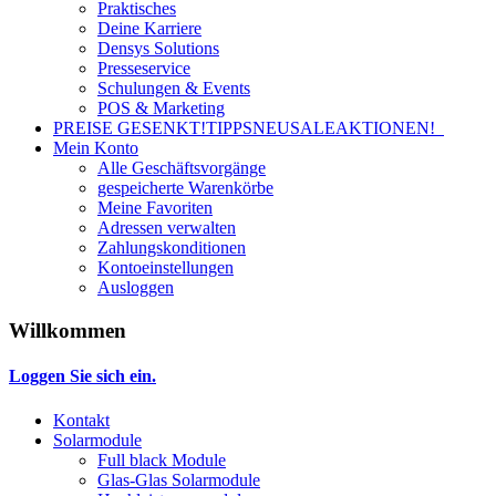
Praktisches
Deine Karriere
Densys Solutions
Presseservice
Schulungen & Events
POS & Marketing
PREISE GESENKT!
TIPPS
NEU
SALE
AKTIONEN!
Mein Konto
Alle Geschäftsvorgänge
gespeicherte Warenkörbe
Meine Favoriten
Adressen verwalten
Zahlungskonditionen
Kontoeinstellungen
Ausloggen
Willkommen
Loggen Sie sich ein.
Kontakt
Solarmodule
Full black Module
Glas-Glas Solarmodule