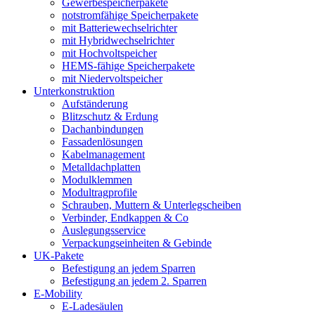
Gewerbespeicherpakete
notstromfähige Speicherpakete
mit Batteriewechselrichter
mit Hybridwechselrichter
mit Hochvoltspeicher
HEMS-fähige Speicherpakete
mit Niedervoltspeicher
Unterkonstruktion
Aufständerung
Blitzschutz & Erdung
Dachanbindungen
Fassadenlösungen
Kabelmanagement
Metalldachplatten
Modulklemmen
Modultragprofile
Schrauben, Muttern & Unterlegscheiben
Verbinder, Endkappen & Co
Auslegungsservice
Verpackungseinheiten & Gebinde
UK-Pakete
Befestigung an jedem Sparren
Befestigung an jedem 2. Sparren
E-Mobility
E-Ladesäulen