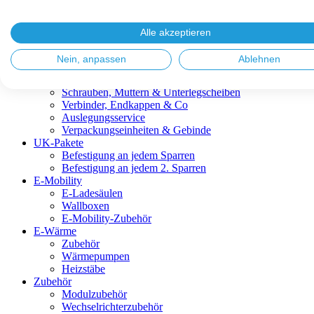
Blitzschutz & Erdung
Dachanbindungen
Fassadenlösungen
Alle akzeptieren
Kabelmanagement
Metalldachplatten
Nein, anpassen
Ablehnen
Modulklemmen
Modultragprofile
Schrauben, Muttern & Unterlegscheiben
Verbinder, Endkappen & Co
Auslegungsservice
Verpackungseinheiten & Gebinde
UK-Pakete
Befestigung an jedem Sparren
Befestigung an jedem 2. Sparren
E-Mobility
E-Ladesäulen
Wallboxen
E-Mobility-Zubehör
E-Wärme
Zubehör
Wärmepumpen
Heizstäbe
Zubehör
Modulzubehör
Wechselrichterzubehör