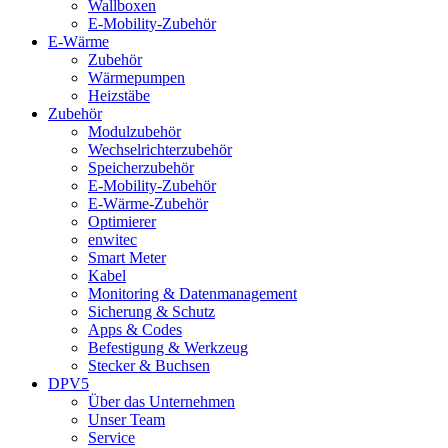
Wallboxen
E-Mobility-Zubehör
E-Wärme
Zubehör
Wärmepumpen
Heizstäbe
Zubehör
Modulzubehör
Wechselrichterzubehör
Speicherzubehör
E-Mobility-Zubehör
E-Wärme-Zubehör
Optimierer
enwitec
Smart Meter
Kabel
Monitoring & Datenmanagement
Sicherung & Schutz
Apps & Codes
Befestigung & Werkzeug
Stecker & Buchsen
DPV5
Über das Unternehmen
Unser Team
Service