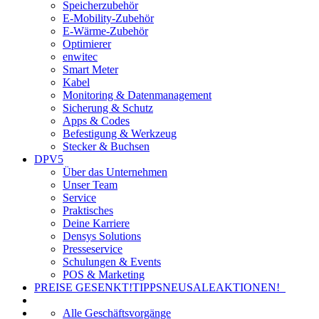
Speicherzubehör
E-Mobility-Zubehör
E-Wärme-Zubehör
Optimierer
enwitec
Smart Meter
Kabel
Monitoring & Datenmanagement
Sicherung & Schutz
Apps & Codes
Befestigung & Werkzeug
Stecker & Buchsen
DPV5
Über das Unternehmen
Unser Team
Service
Praktisches
Deine Karriere
Densys Solutions
Presseservice
Schulungen & Events
POS & Marketing
PREISE GESENKT!
TIPPS
NEU
SALE
AKTIONEN!
Alle Geschäftsvorgänge