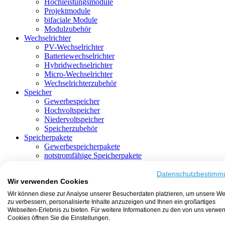
Hochleistungsmodule
Projektmodule
bifaciale Module
Modulzubehör
Wechselrichter
PV-Wechselrichter
Batteriewechselrichter
Hybridwechselrichter
Micro-Wechselrichter
Wechselrichterzubehör
Speicher
Gewerbespeicher
Hochvoltspeicher
Niedervoltspeicher
Speicherzubehör
Speicherpakete
Gewerbespeicherpakete
notstromfähige Speicherpakete
mit Batteriewechselrichter
mit Hybridwechselrichter
Datenschutzbestimm
Wir verwenden Cookies
mit Hochvoltspeicher
HEMS-fähige Speicherpakete
Wir können diese zur Analyse unserer Besucherdaten platzieren, um unsere We
mit Niedervoltspeicher
zu verbessern, personalisierte Inhalte anzuzeigen und Ihnen ein großartiges
Unterkonstruktion
Webseiten-Erlebnis zu bieten. Für weitere Informationen zu den von uns verwe
Aufständerung
Cookies öffnen Sie die Einstellungen.