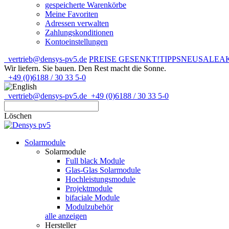
gespeicherte Warenkörbe
Meine Favoriten
Adressen verwalten
Zahlungskonditionen
Kontoeinstellungen
vertrieb@densys-pv5.de
PREISE GESENKT!
TIPPS
NEU
SALE
A
Wir liefern. Sie bauen.
Den Rest macht die Sonne.
+49 (0)6188 / 30 33 5-0
vertrieb@densys-pv5.de
+49 (0)6188 / 30 33 5-0
Löschen
Solarmodule
Solarmodule
Full black Module
Glas-Glas Solarmodule
Hochleistungsmodule
Projektmodule
bifaciale Module
Modulzubehör
alle anzeigen
Hersteller