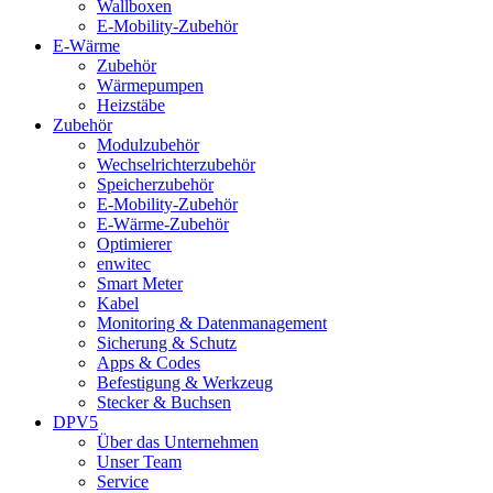
Wallboxen
E-Mobility-Zubehör
E-Wärme
Zubehör
Wärmepumpen
Heizstäbe
Zubehör
Modulzubehör
Wechselrichterzubehör
Speicherzubehör
E-Mobility-Zubehör
E-Wärme-Zubehör
Optimierer
enwitec
Smart Meter
Kabel
Monitoring & Datenmanagement
Sicherung & Schutz
Apps & Codes
Befestigung & Werkzeug
Stecker & Buchsen
DPV5
Über das Unternehmen
Unser Team
Service