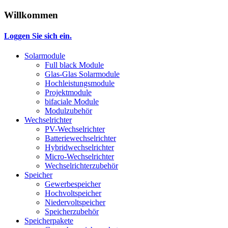
Willkommen
Loggen Sie sich ein.
Solarmodule
Full black Module
Glas-Glas Solarmodule
Hochleistungsmodule
Projektmodule
bifaciale Module
Modulzubehör
Wechselrichter
PV-Wechselrichter
Batteriewechselrichter
Hybridwechselrichter
Micro-Wechselrichter
Wechselrichterzubehör
Speicher
Gewerbespeicher
Hochvoltspeicher
Niedervoltspeicher
Speicherzubehör
Speicherpakete