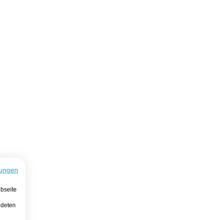
ungen
bseite
ndeten