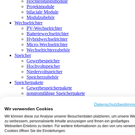
Hochleistungsmodule
Projektmodule
bifaciale Module
Modulzubehör
Wechselrichter
PV-Wechselrichter
Batteriewechselrichter
Hybridwechselrichter
Micro-Wechselrichter
Wechselrichterzubehör
Speicher
Gewerbespeicher
Hochvoltspeicher
Niedervoltspeicher
Speicherzubehör
Speicherpakete
Gewerbespeicherpakete
notstromfähige Speicherpakete
mit Batteriewechselrichter
mit Hybridwechselrichter
Datenschutzbestimm
Wir verwenden Cookies
mit Hochvoltspeicher
HEMS-fähige Speicherpakete
Wir können diese zur Analyse unserer Besucherdaten platzieren, um unsere We
mit Niedervoltspeicher
zu verbessern, personalisierte Inhalte anzuzeigen und Ihnen ein großartiges
Unterkonstruktion
Webseiten-Erlebnis zu bieten. Für weitere Informationen zu den von uns verwe
Aufständerung
Cookies öffnen Sie die Einstellungen.