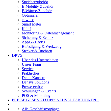
Speicherzubehör
E-Mobility-Zubehör
E-Wärme-Zubehör
Optimierer
enwitec
Smart Meter
Kabel
Monitoring & Datenmanagement
Sicherung & Schutz
Apps & Codes
Befestigung & Werkzeug
Stecker & Buchsen
DPV5
Über das Unternehmen
Unser Team
Service
Praktisches
Deine Karriere
Densys Solutions
Presseservice
Schulungen & Events
POS & Marketing
PREISE GESENKT!
TIPPS
NEU
SALE
AKTIONEN!
Alle Geschäftsvorgänge