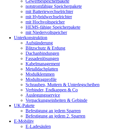
Gewerbespeicherpakete
notstromfähige Speicherpakete
mit Batteriewechselrichter
mit Hybridwechselrichter
mit Hochvoltspeicher
HEMS-fähige Speicherpakete
mit Niedervoltspeicher
Unterkonstruktion
Aufständerung
Blitzschutz & Erdung
Dachanbindungen
Fassadenlösungen
Kabelmanagement
Metalldachplatten
Modulklemmen
Modultragprofile
Schrauben, Muttern & Unterlegscheiben
Verbinder, Endkappen & Co
Auslegungsservice
Verpackungseinheiten & Gebinde
UK-Pakete
Befestigung an jedem Sparren
Befestigung an jedem 2. Sparren
E-Mobility
E-Ladesäulen