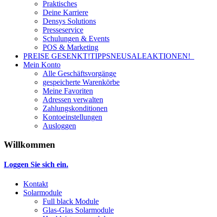
Praktisches
Deine Karriere
Densys Solutions
Presseservice
Schulungen & Events
POS & Marketing
PREISE GESENKT!
TIPPS
NEU
SALE
AKTIONEN!
Mein Konto
Alle Geschäftsvorgänge
gespeicherte Warenkörbe
Meine Favoriten
Adressen verwalten
Zahlungskonditionen
Kontoeinstellungen
Ausloggen
Willkommen
Loggen Sie sich ein.
Kontakt
Solarmodule
Full black Module
Glas-Glas Solarmodule