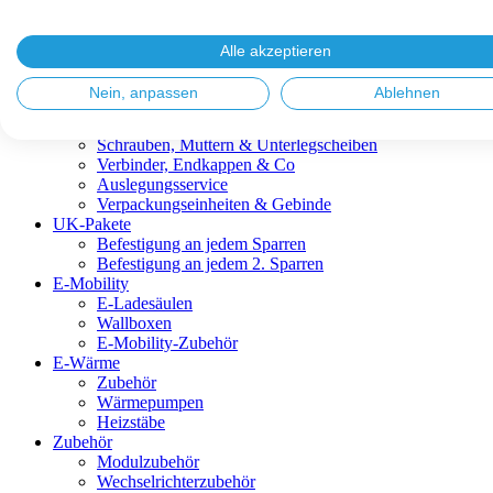
Blitzschutz & Erdung
Dachanbindungen
Fassadenlösungen
Alle akzeptieren
Kabelmanagement
Metalldachplatten
Nein, anpassen
Ablehnen
Modulklemmen
Modultragprofile
Schrauben, Muttern & Unterlegscheiben
Verbinder, Endkappen & Co
Auslegungsservice
Verpackungseinheiten & Gebinde
UK-Pakete
Befestigung an jedem Sparren
Befestigung an jedem 2. Sparren
E-Mobility
E-Ladesäulen
Wallboxen
E-Mobility-Zubehör
E-Wärme
Zubehör
Wärmepumpen
Heizstäbe
Zubehör
Modulzubehör
Wechselrichterzubehör