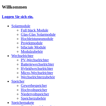
Willkommen
Loggen Sie sich ein.
Solarmodule
Full black Module
Glas-Glas Solarmodule
Hochleistungsmodule
Projektmodule
bifaciale Module
Modulzubehör
Wechselrichter
PV-Wechselrichter
Batteriewechselrichter
Hybridwechselrichter
Micro-Wechselrichter
Wechselrichterzubehör
Speicher
Gewerbespeicher
Hochvoltspeicher
Niedervoltspeicher
Speicherzubehör
Speicherpakete