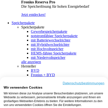
Fronius Reserva Pro
Die Speicherlösung für hohen Energiebedarf
Jetzt entdecken!
Speicherpakete
Speicherpakete
Gewerbespeicherpakete
notstromfähige Speicherpakete
mit Batteriewechselrichter
mit Hybridwechselrichter
mit Hochvoltspeicher
HEMS-fähige Speicherpakete
mit Niedervoltspeicher
alle anzeigen
Hersteller
BYD
Fronius + BYD
GoodWe + BYD
Kostal + BYD
Datenschutzbestimmungen
Wir verwenden Cookies
SMA + BYD
EcoFlow
Wir können diese zur Analyse unserer Besucherdaten platzieren, um unsere
EcoFlow + EcoFlow
Webseite zu verbessern, personalisierte Inhalte anzuzeigen und Ihnen ein
FENECON
großartiges Webseiten-Erlebnis zu bieten. Für weitere Informationen zu den
FENECON + FENECON
von uns verwendeten Cookies öffnen Sie die Einstellungen.