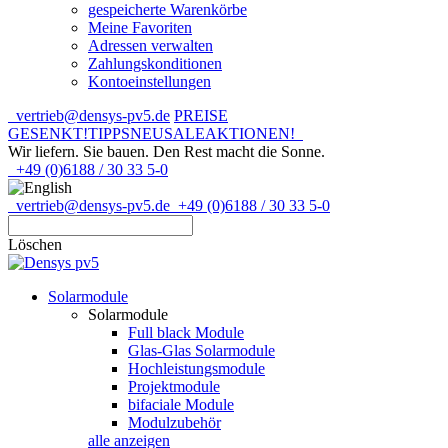
gespeicherte Warenkörbe
Meine Favoriten
Adressen verwalten
Zahlungskonditionen
Kontoeinstellungen
vertrieb@densys-pv5.de
PREISE
GESENKT!
TIPPS
NEU
SALE
AKTIONEN!
Wir liefern. Sie bauen.
Den Rest macht die Sonne.
+49 (0)6188 / 30 33 5-0
vertrieb@densys-pv5.de
+49 (0)6188 / 30 33 5-0
Löschen
Solarmodule
Solarmodule
Full black Module
Glas-Glas Solarmodule
Hochleistungsmodule
Projektmodule
bifaciale Module
Modulzubehör
alle anzeigen