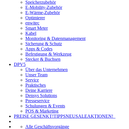
Speicherzubehör
E-Mobility-Zubehör
E-Wärme-Zubehör
Optimierer
enwitec
Smart Meter
Kabel
Monitoring & Datenmanagement
Sicherung & Schutz
Apps & Codes
Befestigung & Werkzeug
Stecker & Buchsen
DPV5
Über das Unternehmen
Unser Team
Service
Praktisches
Deine Karriere
Densys Solutions
Presseservice
Schulungen & Events
POS & Marketing
PREISE GESENKT!
TIPPS
NEU
SALE
AKTIONEN!
Alle Geschäftsvorgänge