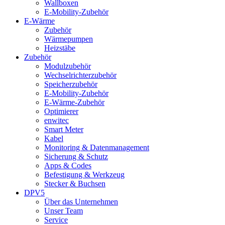
Wallboxen
E-Mobility-Zubehör
E-Wärme
Zubehör
Wärmepumpen
Heizstäbe
Zubehör
Modulzubehör
Wechselrichterzubehör
Speicherzubehör
E-Mobility-Zubehör
E-Wärme-Zubehör
Optimierer
enwitec
Smart Meter
Kabel
Monitoring & Datenmanagement
Sicherung & Schutz
Apps & Codes
Befestigung & Werkzeug
Stecker & Buchsen
DPV5
Über das Unternehmen
Unser Team
Service