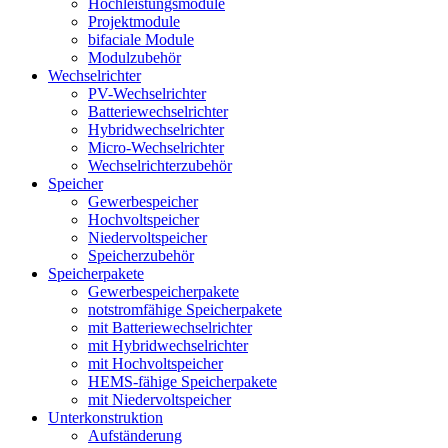
Hochleistungsmodule
Projektmodule
bifaciale Module
Modulzubehör
Wechselrichter
PV-Wechselrichter
Batteriewechselrichter
Hybridwechselrichter
Micro-Wechselrichter
Wechselrichterzubehör
Speicher
Gewerbespeicher
Hochvoltspeicher
Niedervoltspeicher
Speicherzubehör
Speicherpakete
Gewerbespeicherpakete
notstromfähige Speicherpakete
mit Batteriewechselrichter
mit Hybridwechselrichter
mit Hochvoltspeicher
HEMS-fähige Speicherpakete
mit Niedervoltspeicher
Unterkonstruktion
Aufständerung