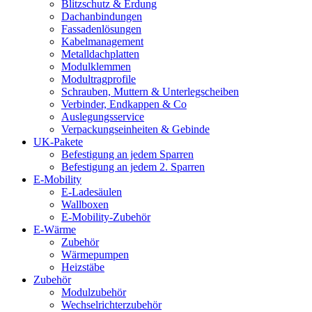
Blitzschutz & Erdung
Dachanbindungen
Fassadenlösungen
Kabelmanagement
Metalldachplatten
Modulklemmen
Modultragprofile
Schrauben, Muttern & Unterlegscheiben
Verbinder, Endkappen & Co
Auslegungsservice
Verpackungseinheiten & Gebinde
UK-Pakete
Befestigung an jedem Sparren
Befestigung an jedem 2. Sparren
E-Mobility
E-Ladesäulen
Wallboxen
E-Mobility-Zubehör
E-Wärme
Zubehör
Wärmepumpen
Heizstäbe
Zubehör
Modulzubehör
Wechselrichterzubehör