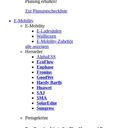
Planung erhalten!
Zur Planungscheckliste
E-Mobility
E-Mobility
E-Ladesäulen
Wallboxen
E-Mobility-Zubehör
alle anzeigen
Hersteller
AlphaESS
EcoFlow
Enphase
Fronius
GoodWe
Hardy Barth
Huawei
SAJ
SMA
SolarEdge
Sungrow
Preisgekrönt