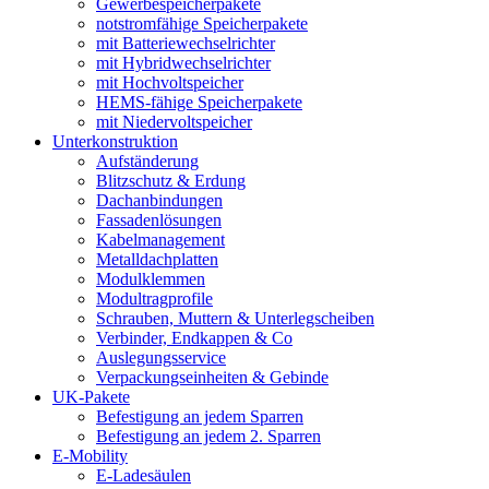
Gewerbespeicherpakete
notstromfähige Speicherpakete
mit Batteriewechselrichter
mit Hybridwechselrichter
mit Hochvoltspeicher
HEMS-fähige Speicherpakete
mit Niedervoltspeicher
Unterkonstruktion
Aufständerung
Blitzschutz & Erdung
Dachanbindungen
Fassadenlösungen
Kabelmanagement
Metalldachplatten
Modulklemmen
Modultragprofile
Schrauben, Muttern & Unterlegscheiben
Verbinder, Endkappen & Co
Auslegungsservice
Verpackungseinheiten & Gebinde
UK-Pakete
Befestigung an jedem Sparren
Befestigung an jedem 2. Sparren
E-Mobility
E-Ladesäulen