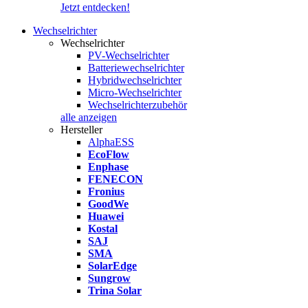
Jetzt entdecken!
Wechselrichter
Wechselrichter
PV-Wechselrichter
Batteriewechselrichter
Hybridwechselrichter
Micro-Wechselrichter
Wechselrichterzubehör
alle anzeigen
Hersteller
AlphaESS
EcoFlow
Enphase
FENECON
Fronius
GoodWe
Huawei
Kostal
SAJ
SMA
SolarEdge
Sungrow
Trina Solar