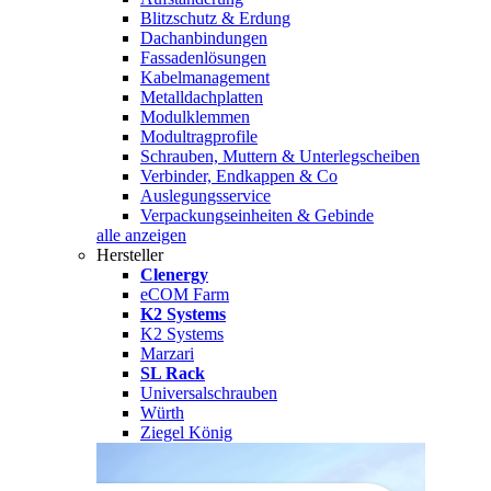
Blitzschutz & Erdung
Dachanbindungen
Fassadenlösungen
Kabelmanagement
Metalldachplatten
Modulklemmen
Modultragprofile
Schrauben, Muttern & Unterlegscheiben
Verbinder, Endkappen & Co
Auslegungsservice
Verpackungseinheiten & Gebinde
alle anzeigen
Hersteller
Clenergy
eCOM Farm
K2 Systems
K2 Systems
Marzari
SL Rack
Universalschrauben
Würth
Ziegel König