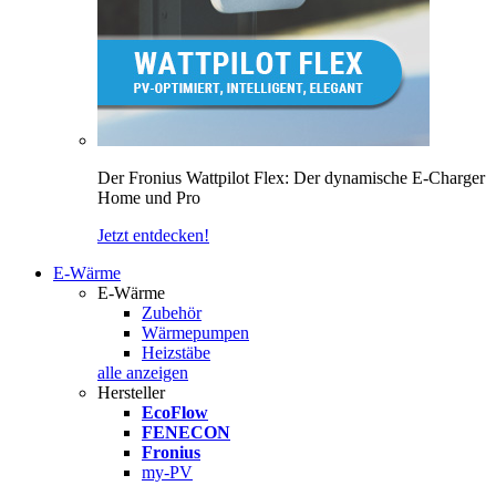
Der Fronius Wattpilot Flex: Der dynamische E-Charger
Home und Pro
Jetzt entdecken!
E-Wärme
E-Wärme
Zubehör
Wärmepumpen
Heizstäbe
alle anzeigen
Hersteller
EcoFlow
FENECON
Fronius
my-PV