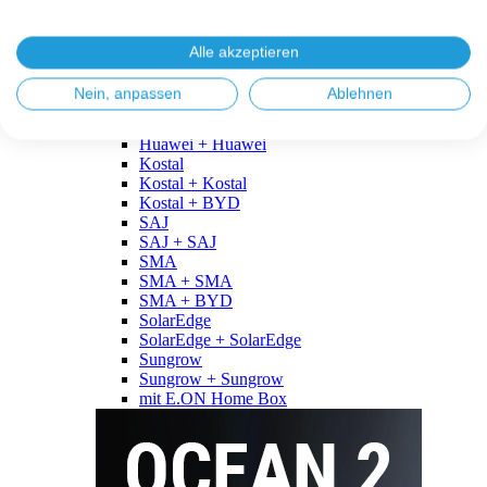
Fronius
Fronius + Fronius
Fronius + BYD
Alle akzeptieren
GoodWe
GoodWe + GoodWe
Nein, anpassen
Ablehnen
GoodWe + BYD
Huawei
Huawei + Huawei
Kostal
Kostal + Kostal
Kostal + BYD
SAJ
SAJ + SAJ
SMA
SMA + SMA
SMA + BYD
SolarEdge
SolarEdge + SolarEdge
Sungrow
Sungrow + Sungrow
mit E.ON Home Box