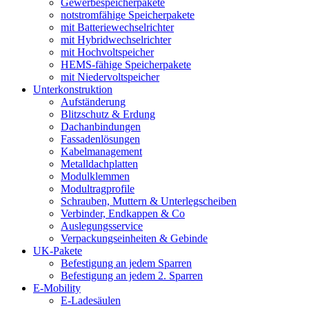
Gewerbespeicherpakete
notstromfähige Speicherpakete
mit Batteriewechselrichter
mit Hybridwechselrichter
mit Hochvoltspeicher
HEMS-fähige Speicherpakete
mit Niedervoltspeicher
Unterkonstruktion
Aufständerung
Blitzschutz & Erdung
Dachanbindungen
Fassadenlösungen
Kabelmanagement
Metalldachplatten
Modulklemmen
Modultragprofile
Schrauben, Muttern & Unterlegscheiben
Verbinder, Endkappen & Co
Auslegungsservice
Verpackungseinheiten & Gebinde
UK-Pakete
Befestigung an jedem Sparren
Befestigung an jedem 2. Sparren
E-Mobility
E-Ladesäulen