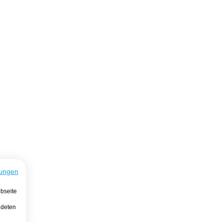
ungen
bseite
ndeten