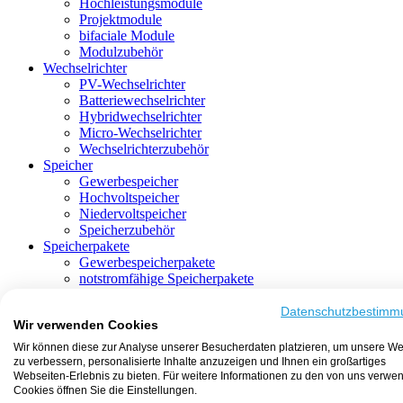
Hochleistungsmodule
Projektmodule
bifaciale Module
Modulzubehör
Wechselrichter
PV-Wechselrichter
Batteriewechselrichter
Hybridwechselrichter
Micro-Wechselrichter
Wechselrichterzubehör
Speicher
Gewerbespeicher
Hochvoltspeicher
Niedervoltspeicher
Speicherzubehör
Speicherpakete
Gewerbespeicherpakete
notstromfähige Speicherpakete
mit Batteriewechselrichter
mit Hybridwechselrichter
Datenschutzbestimm
Wir verwenden Cookies
mit Hochvoltspeicher
HEMS-fähige Speicherpakete
Wir können diese zur Analyse unserer Besucherdaten platzieren, um unsere We
mit Niedervoltspeicher
zu verbessern, personalisierte Inhalte anzuzeigen und Ihnen ein großartiges
Unterkonstruktion
Webseiten-Erlebnis zu bieten. Für weitere Informationen zu den von uns verwe
Aufständerung
Cookies öffnen Sie die Einstellungen.