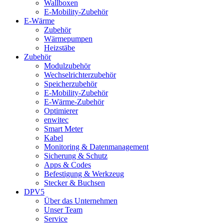
Wallboxen
E-Mobility-Zubehör
E-Wärme
Zubehör
Wärmepumpen
Heizstäbe
Zubehör
Modulzubehör
Wechselrichterzubehör
Speicherzubehör
E-Mobility-Zubehör
E-Wärme-Zubehör
Optimierer
enwitec
Smart Meter
Kabel
Monitoring & Datenmanagement
Sicherung & Schutz
Apps & Codes
Befestigung & Werkzeug
Stecker & Buchsen
DPV5
Über das Unternehmen
Unser Team
Service