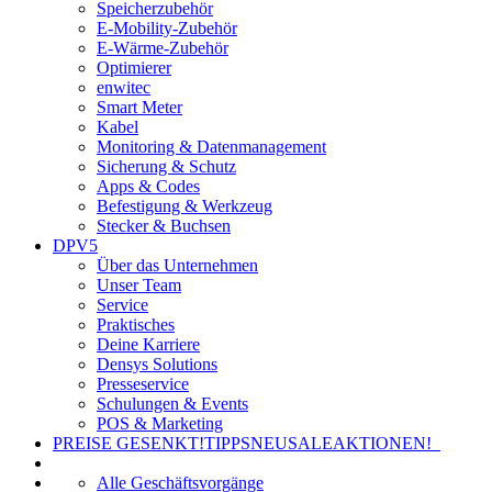
Speicherzubehör
E-Mobility-Zubehör
E-Wärme-Zubehör
Optimierer
enwitec
Smart Meter
Kabel
Monitoring & Datenmanagement
Sicherung & Schutz
Apps & Codes
Befestigung & Werkzeug
Stecker & Buchsen
DPV5
Über das Unternehmen
Unser Team
Service
Praktisches
Deine Karriere
Densys Solutions
Presseservice
Schulungen & Events
POS & Marketing
PREISE GESENKT!
TIPPS
NEU
SALE
AKTIONEN!
Alle Geschäftsvorgänge