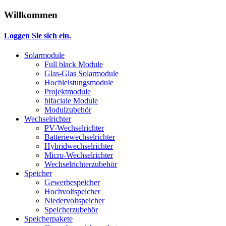
Willkommen
Loggen Sie sich ein.
Solarmodule
Full black Module
Glas-Glas Solarmodule
Hochleistungsmodule
Projektmodule
bifaciale Module
Modulzubehör
Wechselrichter
PV-Wechselrichter
Batteriewechselrichter
Hybridwechselrichter
Micro-Wechselrichter
Wechselrichterzubehör
Speicher
Gewerbespeicher
Hochvoltspeicher
Niedervoltspeicher
Speicherzubehör
Speicherpakete