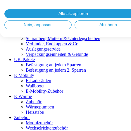
Blitzschutz & Erdung
Dachanbindungen
Fassadenlösungen
Alle akzeptieren
Kabelmanagement
Metalldachplatten
Nein, anpassen
Ablehnen
Modulklemmen
Modultragprofile
Schrauben, Muttern & Unterlegscheiben
Verbinder, Endkappen & Co
Auslegungsservice
Verpackungseinheiten & Gebinde
UK-Pakete
Befestigung an jedem Sparren
Befestigung an jedem 2. Sparren
E-Mobility
E-Ladesäulen
Wallboxen
E-Mobility-Zubehör
E-Wärme
Zubehör
Wärmepumpen
Heizstäbe
Zubehör
Modulzubehör
Wechselrichterzubehör