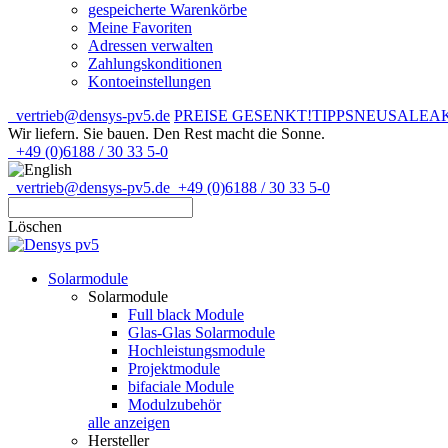
gespeicherte Warenkörbe
Meine Favoriten
Adressen verwalten
Zahlungskonditionen
Kontoeinstellungen
vertrieb@densys-pv5.de
PREISE GESENKT!
TIPPS
NEU
SALE
A
Wir liefern. Sie bauen.
Den Rest macht die Sonne.
+49 (0)6188 / 30 33 5-0
vertrieb@densys-pv5.de
+49 (0)6188 / 30 33 5-0
Löschen
Solarmodule
Solarmodule
Full black Module
Glas-Glas Solarmodule
Hochleistungsmodule
Projektmodule
bifaciale Module
Modulzubehör
alle anzeigen
Hersteller