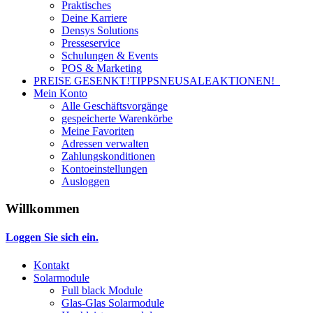
Praktisches
Deine Karriere
Densys Solutions
Presseservice
Schulungen & Events
POS & Marketing
PREISE GESENKT!
TIPPS
NEU
SALE
AKTIONEN!
Mein Konto
Alle Geschäftsvorgänge
gespeicherte Warenkörbe
Meine Favoriten
Adressen verwalten
Zahlungskonditionen
Kontoeinstellungen
Ausloggen
Willkommen
Loggen Sie sich ein.
Kontakt
Solarmodule
Full black Module
Glas-Glas Solarmodule