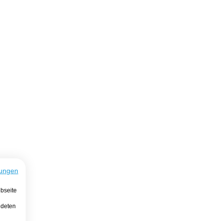
ungen
bseite
ndeten