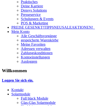
Praktisches
Deine Karriere
Densys Solutions
Presseservice
Schulungen & Events
POS & Marketing
PREISE GESENKT!
TIPPS
NEU
SALE
AKTIONEN!
Mein Konto
Alle Geschäftsvorgänge
gespeicherte Warenkörbe
Meine Favoriten
Adressen verwalten
Zahlungskonditionen
Kontoeinstellungen
Ausloggen
Willkommen
Loggen Sie sich ein.
Kontakt
Solarmodule
Full black Module
Glas-Glas Solarmodule