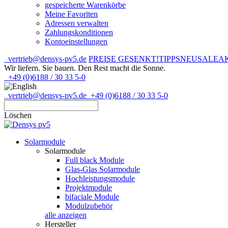
gespeicherte Warenkörbe
Meine Favoriten
Adressen verwalten
Zahlungskonditionen
Kontoeinstellungen
vertrieb@densys-pv5.de
PREISE GESENKT!
TIPPS
NEU
SALE
A
Wir liefern. Sie bauen.
Den Rest macht die Sonne.
+49 (0)6188 / 30 33 5-0
vertrieb@densys-pv5.de
+49 (0)6188 / 30 33 5-0
Löschen
Solarmodule
Solarmodule
Full black Module
Glas-Glas Solarmodule
Hochleistungsmodule
Projektmodule
bifaciale Module
Modulzubehör
alle anzeigen
Hersteller