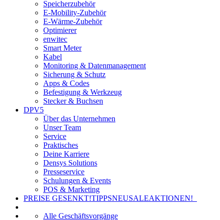
Speicherzubehör
E-Mobility-Zubehör
E-Wärme-Zubehör
Optimierer
enwitec
Smart Meter
Kabel
Monitoring & Datenmanagement
Sicherung & Schutz
Apps & Codes
Befestigung & Werkzeug
Stecker & Buchsen
DPV5
Über das Unternehmen
Unser Team
Service
Praktisches
Deine Karriere
Densys Solutions
Presseservice
Schulungen & Events
POS & Marketing
PREISE GESENKT!
TIPPS
NEU
SALE
AKTIONEN!
Alle Geschäftsvorgänge