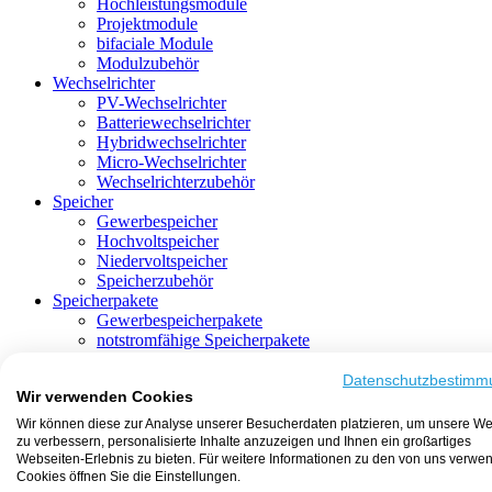
Hochleistungsmodule
Projektmodule
bifaciale Module
Modulzubehör
Wechselrichter
PV-Wechselrichter
Batteriewechselrichter
Hybridwechselrichter
Micro-Wechselrichter
Wechselrichterzubehör
Speicher
Gewerbespeicher
Hochvoltspeicher
Niedervoltspeicher
Speicherzubehör
Speicherpakete
Gewerbespeicherpakete
notstromfähige Speicherpakete
mit Batteriewechselrichter
mit Hybridwechselrichter
Datenschutzbestimm
Wir verwenden Cookies
mit Hochvoltspeicher
HEMS-fähige Speicherpakete
Wir können diese zur Analyse unserer Besucherdaten platzieren, um unsere We
mit Niedervoltspeicher
zu verbessern, personalisierte Inhalte anzuzeigen und Ihnen ein großartiges
Unterkonstruktion
Webseiten-Erlebnis zu bieten. Für weitere Informationen zu den von uns verwe
Aufständerung
Cookies öffnen Sie die Einstellungen.