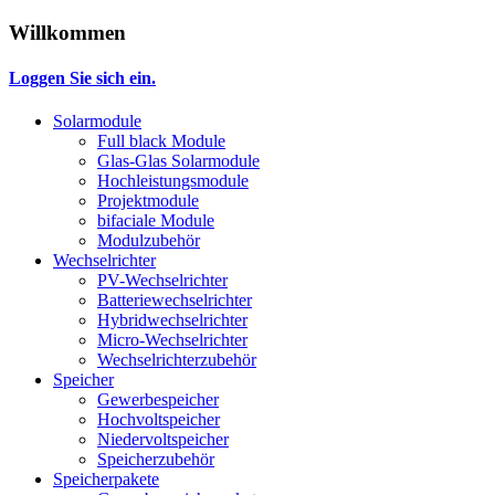
Willkommen
Loggen Sie sich ein.
Solarmodule
Full black Module
Glas-Glas Solarmodule
Hochleistungsmodule
Projektmodule
bifaciale Module
Modulzubehör
Wechselrichter
PV-Wechselrichter
Batteriewechselrichter
Hybridwechselrichter
Micro-Wechselrichter
Wechselrichterzubehör
Speicher
Gewerbespeicher
Hochvoltspeicher
Niedervoltspeicher
Speicherzubehör
Speicherpakete