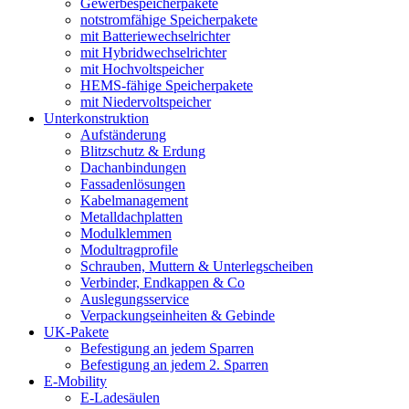
Gewerbespeicherpakete
notstromfähige Speicherpakete
mit Batteriewechselrichter
mit Hybridwechselrichter
mit Hochvoltspeicher
HEMS-fähige Speicherpakete
mit Niedervoltspeicher
Unterkonstruktion
Aufständerung
Blitzschutz & Erdung
Dachanbindungen
Fassadenlösungen
Kabelmanagement
Metalldachplatten
Modulklemmen
Modultragprofile
Schrauben, Muttern & Unterlegscheiben
Verbinder, Endkappen & Co
Auslegungsservice
Verpackungseinheiten & Gebinde
UK-Pakete
Befestigung an jedem Sparren
Befestigung an jedem 2. Sparren
E-Mobility
E-Ladesäulen