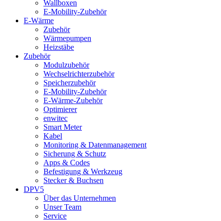
Wallboxen
E-Mobility-Zubehör
E-Wärme
Zubehör
Wärmepumpen
Heizstäbe
Zubehör
Modulzubehör
Wechselrichterzubehör
Speicherzubehör
E-Mobility-Zubehör
E-Wärme-Zubehör
Optimierer
enwitec
Smart Meter
Kabel
Monitoring & Datenmanagement
Sicherung & Schutz
Apps & Codes
Befestigung & Werkzeug
Stecker & Buchsen
DPV5
Über das Unternehmen
Unser Team
Service