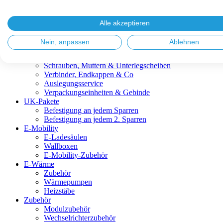
Blitzschutz & Erdung
Dachanbindungen
Fassadenlösungen
Alle akzeptieren
Kabelmanagement
Metalldachplatten
Nein, anpassen
Ablehnen
Modulklemmen
Modultragprofile
Schrauben, Muttern & Unterlegscheiben
Verbinder, Endkappen & Co
Auslegungsservice
Verpackungseinheiten & Gebinde
UK-Pakete
Befestigung an jedem Sparren
Befestigung an jedem 2. Sparren
E-Mobility
E-Ladesäulen
Wallboxen
E-Mobility-Zubehör
E-Wärme
Zubehör
Wärmepumpen
Heizstäbe
Zubehör
Modulzubehör
Wechselrichterzubehör