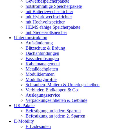
Gewerbespeicherpakete
notstromfähige Speicherpakete
mit Batteriewechselrichter
mit Hybridwechselrichter
mit Hochvoltspeicher
HEMS-fähige Speicherpakete
mit Niedervoltspeicher
Unterkonstruktion
Aufständerung
Blitzschutz & Erdung
Dachanbindungen
Fassadenlösungen
Kabelmanagement
Metalldachplatten
Modulklemmen
Modultragprofile
Schrauben, Muttern & Unterlegscheiben
Verbinder, Endkappen & Co
Auslegungsservice
Verpackungseinheiten & Gebinde
UK-Pakete
Befestigung an jedem Sparren
Befestigung an jedem 2. Sparren
E-Mobility
E-Ladesäulen