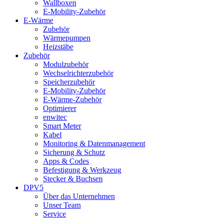
Wallboxen
E-Mobility-Zubehör
E-Wärme
Zubehör
Wärmepumpen
Heizstäbe
Zubehör
Modulzubehör
Wechselrichterzubehör
Speicherzubehör
E-Mobility-Zubehör
E-Wärme-Zubehör
Optimierer
enwitec
Smart Meter
Kabel
Monitoring & Datenmanagement
Sicherung & Schutz
Apps & Codes
Befestigung & Werkzeug
Stecker & Buchsen
DPV5
Über das Unternehmen
Unser Team
Service