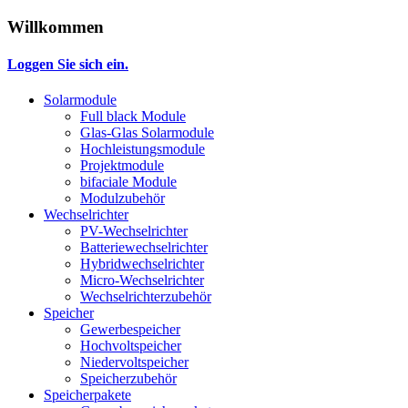
Willkommen
Loggen Sie sich ein.
Solarmodule
Full black Module
Glas-Glas Solarmodule
Hochleistungsmodule
Projektmodule
bifaciale Module
Modulzubehör
Wechselrichter
PV-Wechselrichter
Batteriewechselrichter
Hybridwechselrichter
Micro-Wechselrichter
Wechselrichterzubehör
Speicher
Gewerbespeicher
Hochvoltspeicher
Niedervoltspeicher
Speicherzubehör
Speicherpakete