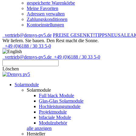
gespeicherte Warenkörbe
Meine Favoriten
Adressen verwalten
Zahlungskonditionen
Kontoeinstellungen
vertrieb@densys-pv5.de
PREISE GESENKT!
TIPPS
NEU
SALE
A
Wir liefern. Sie bauen.
Den Rest macht die Sonne.
+49 (0)6188 / 30 33 5-0
vertrieb@densys-pv5.de
+49 (0)6188 / 30 33 5-0
Löschen
Solarmodule
Solarmodule
Full black Module
Glas-Glas Solarmodule
Hochleistungsmodule
Projektmodule
bifaciale Module
Modulzubehör
alle anzeigen
Hersteller