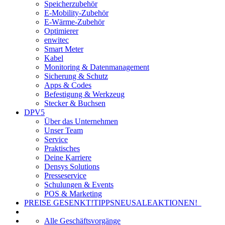
Speicherzubehör
E-Mobility-Zubehör
E-Wärme-Zubehör
Optimierer
enwitec
Smart Meter
Kabel
Monitoring & Datenmanagement
Sicherung & Schutz
Apps & Codes
Befestigung & Werkzeug
Stecker & Buchsen
DPV5
Über das Unternehmen
Unser Team
Service
Praktisches
Deine Karriere
Densys Solutions
Presseservice
Schulungen & Events
POS & Marketing
PREISE GESENKT!
TIPPS
NEU
SALE
AKTIONEN!
Alle Geschäftsvorgänge