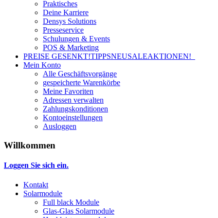
Praktisches
Deine Karriere
Densys Solutions
Presseservice
Schulungen & Events
POS & Marketing
PREISE GESENKT!
TIPPS
NEU
SALE
AKTIONEN!
Mein Konto
Alle Geschäftsvorgänge
gespeicherte Warenkörbe
Meine Favoriten
Adressen verwalten
Zahlungskonditionen
Kontoeinstellungen
Ausloggen
Willkommen
Loggen Sie sich ein.
Kontakt
Solarmodule
Full black Module
Glas-Glas Solarmodule