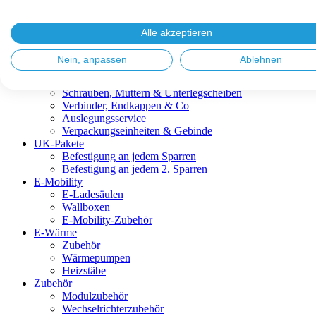
Blitzschutz & Erdung
Dachanbindungen
Fassadenlösungen
Alle akzeptieren
Kabelmanagement
Metalldachplatten
Nein, anpassen
Ablehnen
Modulklemmen
Modultragprofile
Schrauben, Muttern & Unterlegscheiben
Verbinder, Endkappen & Co
Auslegungsservice
Verpackungseinheiten & Gebinde
UK-Pakete
Befestigung an jedem Sparren
Befestigung an jedem 2. Sparren
E-Mobility
E-Ladesäulen
Wallboxen
E-Mobility-Zubehör
E-Wärme
Zubehör
Wärmepumpen
Heizstäbe
Zubehör
Modulzubehör
Wechselrichterzubehör