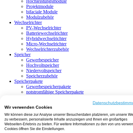
Hochleistungsmodule
Projektmodule
bifaciale Module
Modulzubehör
Wechselrichter
PV-Wechselrichter
Batteriewechselrichter
Hybridwechselrichter
Micro-Wechselrichter
Wechselrichterzubehör
Speicher
Gewerbespeicher
Hochvoltspeicher
Niedervoltspeicher
Speicherzubehör
Speicherpakete
Gewerbespeicherpakete
notstromfähige Speicherpakete
mit Batteriewechselrichter
mit Hybridwechselrichter
Datenschutzbestimm
Wir verwenden Cookies
mit Hochvoltspeicher
HEMS-fähige Speicherpakete
Wir können diese zur Analyse unserer Besucherdaten platzieren, um unsere We
mit Niedervoltspeicher
zu verbessern, personalisierte Inhalte anzuzeigen und Ihnen ein großartiges
Unterkonstruktion
Webseiten-Erlebnis zu bieten. Für weitere Informationen zu den von uns verwe
Aufständerung
Cookies öffnen Sie die Einstellungen.