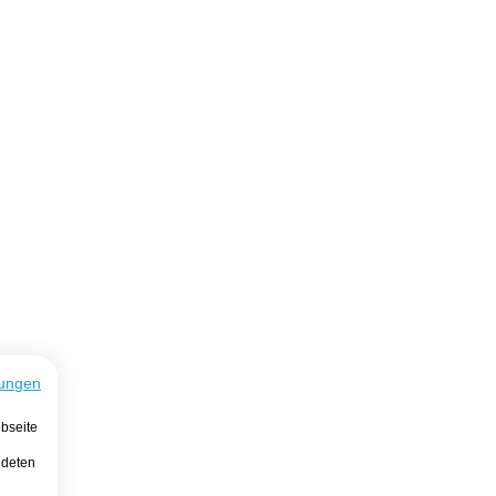
ungen
bseite
ndeten