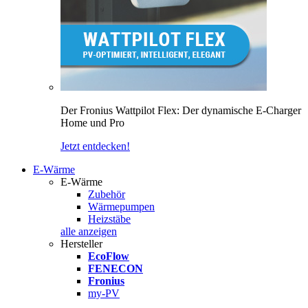
Der Fronius Wattpilot Flex: Der dynamische E-Charger
Home und Pro
Jetzt entdecken!
E-Wärme
E-Wärme
Zubehör
Wärmepumpen
Heizstäbe
alle anzeigen
Hersteller
EcoFlow
FENECON
Fronius
my-PV