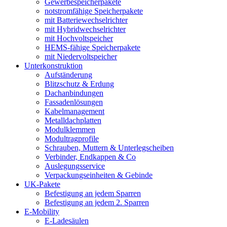
Gewerbespeicherpakete
notstromfähige Speicherpakete
mit Batteriewechselrichter
mit Hybridwechselrichter
mit Hochvoltspeicher
HEMS-fähige Speicherpakete
mit Niedervoltspeicher
Unterkonstruktion
Aufständerung
Blitzschutz & Erdung
Dachanbindungen
Fassadenlösungen
Kabelmanagement
Metalldachplatten
Modulklemmen
Modultragprofile
Schrauben, Muttern & Unterlegscheiben
Verbinder, Endkappen & Co
Auslegungsservice
Verpackungseinheiten & Gebinde
UK-Pakete
Befestigung an jedem Sparren
Befestigung an jedem 2. Sparren
E-Mobility
E-Ladesäulen