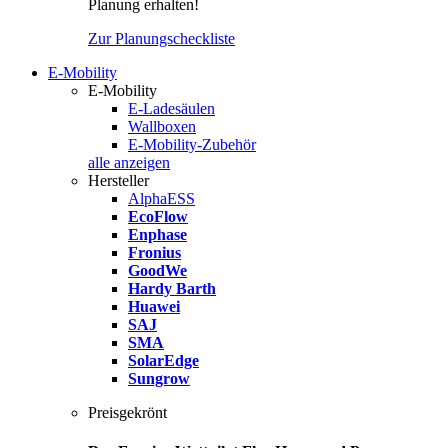
Planung erhalten!
Zur Planungscheckliste
E-Mobility
E-Mobility
E-Ladesäulen
Wallboxen
E-Mobility-Zubehör
alle anzeigen
Hersteller
AlphaESS
EcoFlow
Enphase
Fronius
GoodWe
Hardy Barth
Huawei
SAJ
SMA
SolarEdge
Sungrow
Preisgekrönt