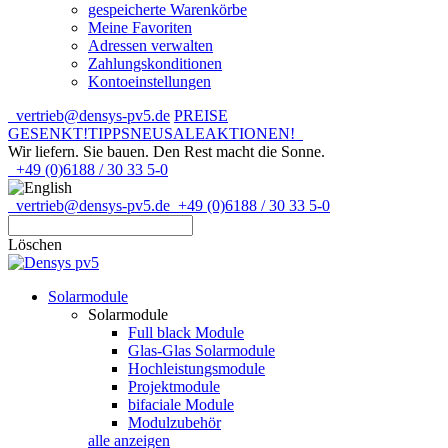
gespeicherte Warenkörbe
Meine Favoriten
Adressen verwalten
Zahlungskonditionen
Kontoeinstellungen
vertrieb@densys-pv5.de
PREISE
GESENKT!
TIPPS
NEU
SALE
AKTIONEN!
Wir liefern. Sie bauen.
Den Rest macht die Sonne.
+49 (0)6188 / 30 33 5-0
vertrieb@densys-pv5.de
+49 (0)6188 / 30 33 5-0
Löschen
Solarmodule
Solarmodule
Full black Module
Glas-Glas Solarmodule
Hochleistungsmodule
Projektmodule
bifaciale Module
Modulzubehör
alle anzeigen