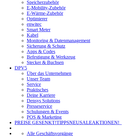
Speicherzubehör
E-Mobility-Zubehör
E-Wärme-Zubehör
Optimierer
enwitec
Smart Meter
Kabel
Monitoring & Datenmanagement
Sicherung & Schutz
Apps & Codes
Befestigung & Werkzeug
Stecker & Buchsen
DPV5
Über das Unternehmen
Unser Team
Service
Praktisches
Deine Karriere
Densys Solutions
Presseservice
Schulungen & Events
POS & Marketing
PREISE GESENKT!
TIPPS
NEU
SALE
AKTIONEN!
Alle Geschäftsvorgänge