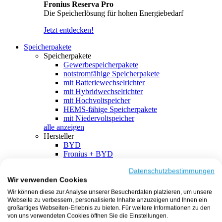
Fronius Reserva Pro
Die Speicherlösung für hohen Energiebedarf
Jetzt entdecken!
Speicherpakete
Speicherpakete
Gewerbespeicherpakete
notstromfähige Speicherpakete
mit Batteriewechselrichter
mit Hybridwechselrichter
mit Hochvoltspeicher
HEMS-fähige Speicherpakete
mit Niedervoltspeicher
alle anzeigen
Hersteller
BYD
Fronius + BYD
GoodWe + BYD
Kostal + BYD
Datenschutzbestimmungen
Wir verwenden Cookies
SMA + BYD
EcoFlow
Wir können diese zur Analyse unserer Besucherdaten platzieren, um unsere
EcoFlow + EcoFlow
Webseite zu verbessern, personalisierte Inhalte anzuzeigen und Ihnen ein
FENECON
großartiges Webseiten-Erlebnis zu bieten. Für weitere Informationen zu den
FENECON + FENECON
von uns verwendeten Cookies öffnen Sie die Einstellungen.