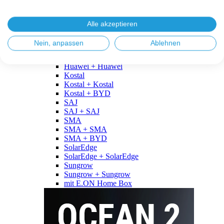
Fronius
Fronius + Fronius
Fronius + BYD
Alle akzeptieren
GoodWe
GoodWe + GoodWe
Nein, anpassen
Ablehnen
GoodWe + BYD
Huawei
Huawei + Huawei
Kostal
Kostal + Kostal
Kostal + BYD
SAJ
SAJ + SAJ
SMA
SMA + SMA
SMA + BYD
SolarEdge
SolarEdge + SolarEdge
Sungrow
Sungrow + Sungrow
mit E.ON Home Box