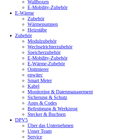
Wallboxen
E-Mobility-Zubehör
E-Wärme
Zubehör
Wärmepumpen
Heizstäbe
Zubehör
Modulzubehör
Wechselrichterzubehör
Speicherzubehör
E-Mobility-Zubehör
E-Wärme-Zubehör
Optimierer
enwitec
Smart Meter
Kabel
Monitoring & Datenmanagement
Sicherung & Schutz
Apps & Codes
Befestigung & Werkzeug
Stecker & Buchsen
DPV5
Über das Unternehmen
Unser Team
Service