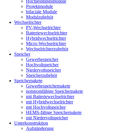
Hochleistungsmodule
Projektmodule
bifaciale Module
Modulzubehör
Wechselrichter
PV-Wechselrichter
Batteriewechselrichter
Hybridwechselrichter
Micro-Wechselrichter
Wechselrichterzubehör
Speicher
Gewerbespeicher
Hochvoltspeicher
Niedervoltspeicher
Speicherzubehör
Speicherpakete
Gewerbespeicherpakete
notstromfähige Speicherpakete
mit Batteriewechselrichter
mit Hybridwechselrichter
mit Hochvoltspeicher
HEMS-fähige Speicherpakete
mit Niedervoltspeicher
Unterkonstruktion
Aufständerung