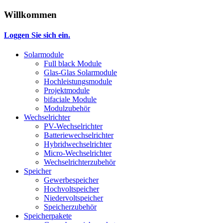
Willkommen
Loggen Sie sich ein.
Solarmodule
Full black Module
Glas-Glas Solarmodule
Hochleistungsmodule
Projektmodule
bifaciale Module
Modulzubehör
Wechselrichter
PV-Wechselrichter
Batteriewechselrichter
Hybridwechselrichter
Micro-Wechselrichter
Wechselrichterzubehör
Speicher
Gewerbespeicher
Hochvoltspeicher
Niedervoltspeicher
Speicherzubehör
Speicherpakete