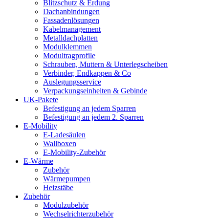
Blitzschutz & Erdung
Dachanbindungen
Fassadenlösungen
Kabelmanagement
Metalldachplatten
Modulklemmen
Modultragprofile
Schrauben, Muttern & Unterlegscheiben
Verbinder, Endkappen & Co
Auslegungsservice
Verpackungseinheiten & Gebinde
UK-Pakete
Befestigung an jedem Sparren
Befestigung an jedem 2. Sparren
E-Mobility
E-Ladesäulen
Wallboxen
E-Mobility-Zubehör
E-Wärme
Zubehör
Wärmepumpen
Heizstäbe
Zubehör
Modulzubehör
Wechselrichterzubehör