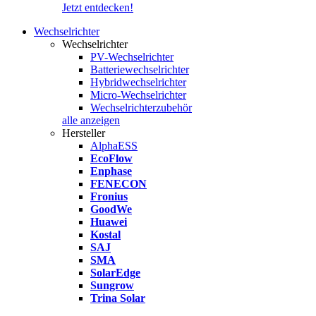
Jetzt entdecken!
Wechselrichter
Wechselrichter
PV-Wechselrichter
Batteriewechselrichter
Hybridwechselrichter
Micro-Wechselrichter
Wechselrichterzubehör
alle anzeigen
Hersteller
AlphaESS
EcoFlow
Enphase
FENECON
Fronius
GoodWe
Huawei
Kostal
SAJ
SMA
SolarEdge
Sungrow
Trina Solar