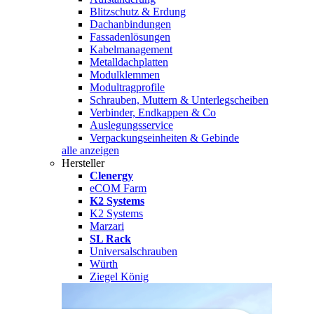
Blitzschutz & Erdung
Dachanbindungen
Fassadenlösungen
Kabelmanagement
Metalldachplatten
Modulklemmen
Modultragprofile
Schrauben, Muttern & Unterlegscheiben
Verbinder, Endkappen & Co
Auslegungsservice
Verpackungseinheiten & Gebinde
alle anzeigen
Hersteller
Clenergy
eCOM Farm
K2 Systems
K2 Systems
Marzari
SL Rack
Universalschrauben
Würth
Ziegel König