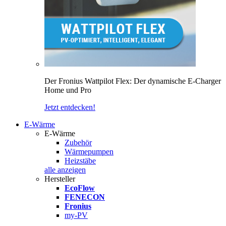
Der Fronius Wattpilot Flex: Der dynamische E-Charger
Home und Pro
Jetzt entdecken!
E-Wärme
E-Wärme
Zubehör
Wärmepumpen
Heizstäbe
alle anzeigen
Hersteller
EcoFlow
FENECON
Fronius
my-PV