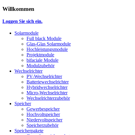
Willkommen
Loggen Sie sich ein.
Solarmodule
Full black Module
Glas-Glas Solarmodule
Hochleistungsmodule
Projektmodule
bifaciale Module
Modulzubehör
Wechselrichter
PV-Wechselrichter
Batteriewechselrichter
Hybridwechselrichter
Micro-Wechselrichter
Wechselrichterzubehör
Speicher
Gewerbespeicher
Hochvoltspeicher
Niedervoltspeicher
Speicherzubehör
Speicherpakete