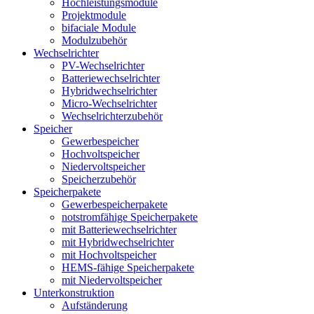
Hochleistungsmodule
Projektmodule
bifaciale Module
Modulzubehör
Wechselrichter
PV-Wechselrichter
Batteriewechselrichter
Hybridwechselrichter
Micro-Wechselrichter
Wechselrichterzubehör
Speicher
Gewerbespeicher
Hochvoltspeicher
Niedervoltspeicher
Speicherzubehör
Speicherpakete
Gewerbespeicherpakete
notstromfähige Speicherpakete
mit Batteriewechselrichter
mit Hybridwechselrichter
mit Hochvoltspeicher
HEMS-fähige Speicherpakete
mit Niedervoltspeicher
Unterkonstruktion
Aufständerung