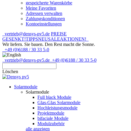
gespeicherte Warenkörbe
Meine Favoriten
Adressen verwalten
Zahlungskonditionen
Kontoeinstellungen
vertrieb@densys-pv5.de
PREISE
GESENKT!
TIPPS
NEU
SALE
AKTIONEN!
Wir liefern. Sie bauen.
Den Rest macht die Sonne.
+49 (0)6188 / 30 33 5-0
vertrieb@densys-pv5.de
+49 (0)6188 / 30 33 5-0
Löschen
Solarmodule
Solarmodule
Full black Module
Glas-Glas Solarmodule
Hochleistungsmodule
Projektmodule
bifaciale Module
Modulzubehör
alle anzeigen