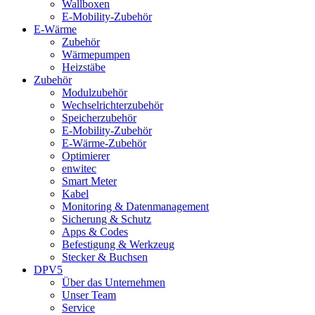
Wallboxen
E-Mobility-Zubehör
E-Wärme
Zubehör
Wärmepumpen
Heizstäbe
Zubehör
Modulzubehör
Wechselrichterzubehör
Speicherzubehör
E-Mobility-Zubehör
E-Wärme-Zubehör
Optimierer
enwitec
Smart Meter
Kabel
Monitoring & Datenmanagement
Sicherung & Schutz
Apps & Codes
Befestigung & Werkzeug
Stecker & Buchsen
DPV5
Über das Unternehmen
Unser Team
Service