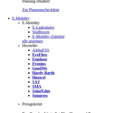
Planung erhalten!
Zur Planungscheckliste
E-Mobility
E-Mobility
E-Ladesäulen
Wallboxen
E-Mobility-Zubehör
alle anzeigen
Hersteller
AlphaESS
EcoFlow
Enphase
Fronius
GoodWe
Hardy Barth
Huawei
SAJ
SMA
SolarEdge
Sungrow
Preisgekrönt