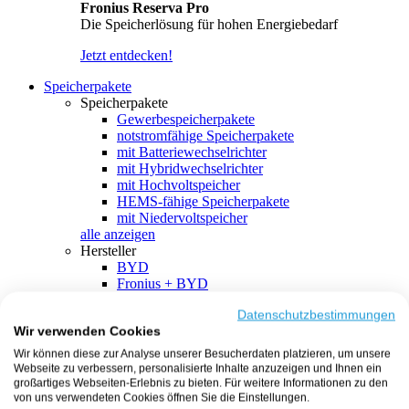
Fronius Reserva Pro
Die Speicherlösung für hohen Energiebedarf
Jetzt entdecken!
Speicherpakete
Speicherpakete
Gewerbespeicherpakete
notstromfähige Speicherpakete
mit Batteriewechselrichter
mit Hybridwechselrichter
mit Hochvoltspeicher
HEMS-fähige Speicherpakete
mit Niedervoltspeicher
alle anzeigen
Hersteller
BYD
Fronius + BYD
GoodWe + BYD
Kostal + BYD
Datenschutzbestimmungen
Wir verwenden Cookies
SMA + BYD
EcoFlow
Wir können diese zur Analyse unserer Besucherdaten platzieren, um unsere
EcoFlow + EcoFlow
Webseite zu verbessern, personalisierte Inhalte anzuzeigen und Ihnen ein
FENECON
großartiges Webseiten-Erlebnis zu bieten. Für weitere Informationen zu den
FENECON + FENECON
von uns verwendeten Cookies öffnen Sie die Einstellungen.