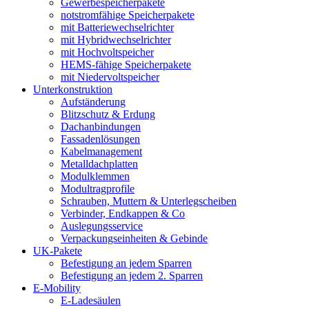
Gewerbespeicherpakete
notstromfähige Speicherpakete
mit Batteriewechselrichter
mit Hybridwechselrichter
mit Hochvoltspeicher
HEMS-fähige Speicherpakete
mit Niedervoltspeicher
Unterkonstruktion
Aufständerung
Blitzschutz & Erdung
Dachanbindungen
Fassadenlösungen
Kabelmanagement
Metalldachplatten
Modulklemmen
Modultragprofile
Schrauben, Muttern & Unterlegscheiben
Verbinder, Endkappen & Co
Auslegungsservice
Verpackungseinheiten & Gebinde
UK-Pakete
Befestigung an jedem Sparren
Befestigung an jedem 2. Sparren
E-Mobility
E-Ladesäulen