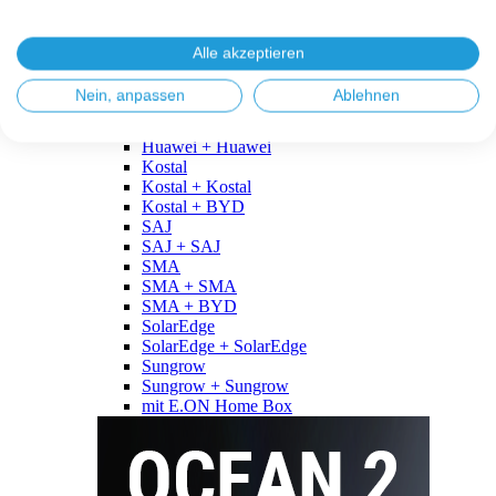
Fronius
Fronius + Fronius
Fronius + BYD
Alle akzeptieren
GoodWe
GoodWe + GoodWe
Nein, anpassen
Ablehnen
GoodWe + BYD
Huawei
Huawei + Huawei
Kostal
Kostal + Kostal
Kostal + BYD
SAJ
SAJ + SAJ
SMA
SMA + SMA
SMA + BYD
SolarEdge
SolarEdge + SolarEdge
Sungrow
Sungrow + Sungrow
mit E.ON Home Box