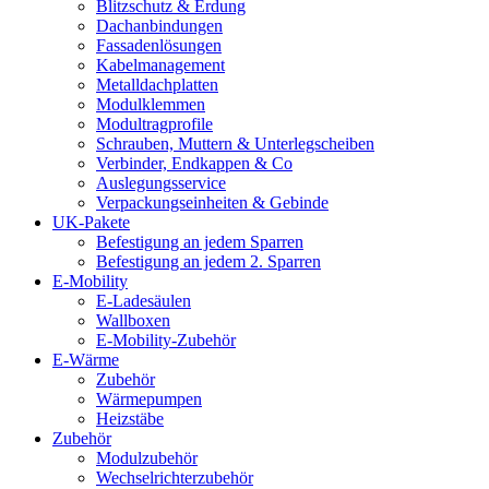
Blitzschutz & Erdung
Dachanbindungen
Fassadenlösungen
Kabelmanagement
Metalldachplatten
Modulklemmen
Modultragprofile
Schrauben, Muttern & Unterlegscheiben
Verbinder, Endkappen & Co
Auslegungsservice
Verpackungseinheiten & Gebinde
UK-Pakete
Befestigung an jedem Sparren
Befestigung an jedem 2. Sparren
E-Mobility
E-Ladesäulen
Wallboxen
E-Mobility-Zubehör
E-Wärme
Zubehör
Wärmepumpen
Heizstäbe
Zubehör
Modulzubehör
Wechselrichterzubehör