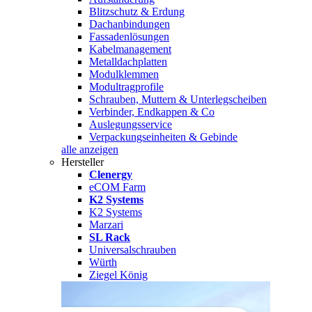
Blitzschutz & Erdung
Dachanbindungen
Fassadenlösungen
Kabelmanagement
Metalldachplatten
Modulklemmen
Modultragprofile
Schrauben, Muttern & Unterlegscheiben
Verbinder, Endkappen & Co
Auslegungsservice
Verpackungseinheiten & Gebinde
alle anzeigen
Hersteller
Clenergy
eCOM Farm
K2 Systems
K2 Systems
Marzari
SL Rack
Universalschrauben
Würth
Ziegel König