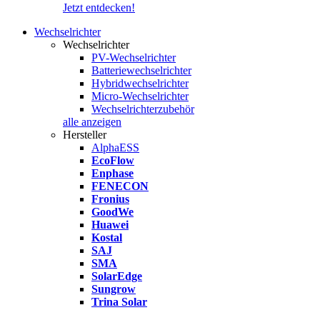
Jetzt entdecken!
Wechselrichter
Wechselrichter
PV-Wechselrichter
Batteriewechselrichter
Hybridwechselrichter
Micro-Wechselrichter
Wechselrichterzubehör
alle anzeigen
Hersteller
AlphaESS
EcoFlow
Enphase
FENECON
Fronius
GoodWe
Huawei
Kostal
SAJ
SMA
SolarEdge
Sungrow
Trina Solar