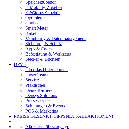
Speicherzubehör
E-Mobility-Zubehör
E-Wärme-Zubehör
Optimierer
enwitec
Smart Meter
Kabel
Monitoring & Datenmanagement
Sicherung & Schutz
Apps & Codes
Befestigung & Werkzeug
Stecker & Buchsen
DPV5
Über das Unternehmen
Unser Team
Service
Praktisches
Deine Karriere
Densys Solutions
Presseservice
Schulungen & Events
POS & Marketing
PREISE GESENKT!
TIPPS
NEU
SALE
AKTIONEN!
Alle Geschäftsvorgänge