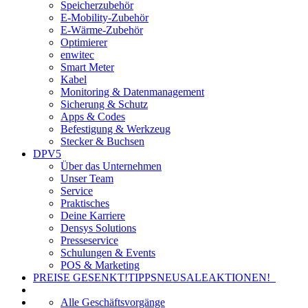
Speicherzubehör
E-Mobility-Zubehör
E-Wärme-Zubehör
Optimierer
enwitec
Smart Meter
Kabel
Monitoring & Datenmanagement
Sicherung & Schutz
Apps & Codes
Befestigung & Werkzeug
Stecker & Buchsen
DPV5
Über das Unternehmen
Unser Team
Service
Praktisches
Deine Karriere
Densys Solutions
Presseservice
Schulungen & Events
POS & Marketing
PREISE GESENKT!
TIPPS
NEU
SALE
AKTIONEN!
Alle Geschäftsvorgänge