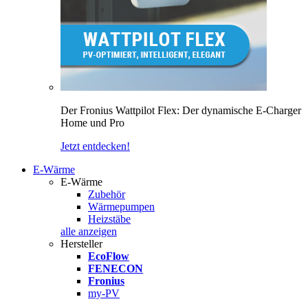
Der Fronius Wattpilot Flex: Der dynamische E-Charger
Home und Pro
Jetzt entdecken!
E-Wärme
E-Wärme
Zubehör
Wärmepumpen
Heizstäbe
alle anzeigen
Hersteller
EcoFlow
FENECON
Fronius
my-PV