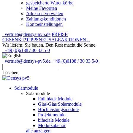
gespeicherte Warenkörbe
Meine Favoriten
Adressen verwalten
Zahlungskonditionen
Kontoeinstellungen
vertrieb@densys-pv5.de
PREISE
GESENKT!
TIPPS
NEU
SALE
AKTIONEN!
Wir liefern. Sie bauen.
Den Rest macht die Sonne.
+49 (0)6188 / 30 33 5-0
vertrieb@densys-pv5.de
+49 (0)6188 / 30 33 5-0
Löschen
Solarmodule
Solarmodule
Full black Module
Glas-Glas Solarmodule
Hochleistungsmodule
Projektmodule
bifaciale Module
Modulzubehör
alle anzeigen