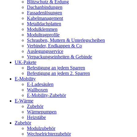
Blitzschutz & Erdung
Dachanbindungen
Fassadenlösungen
Kabelmanagement
Metalldachplatten
Modulklemmen
Modultragprofile
Schrauben, Muttern & Unterlegscheiben
Verbinder, Endkappen & Co
Auslegungsservice
Verpackungseinheiten & Gebinde
UK-Pakete
Befestigung an jedem Sparren
Befestigung an jedem 2. Sparren
E-Mobility
E-Ladesäulen
Wallboxen
E-Mobility-Zubehör
E-Wärme
Zubehör
Wärmepumpen
Heizstäbe
Zubehör
Modulzubehör
Wechselrichterzubehör