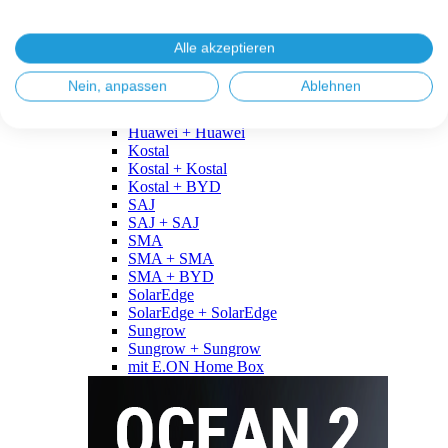
Fronius
Fronius + Fronius
Fronius + BYD
Alle akzeptieren
GoodWe
GoodWe + GoodWe
Nein, anpassen
Ablehnen
GoodWe + BYD
Huawei
Huawei + Huawei
Kostal
Kostal + Kostal
Kostal + BYD
SAJ
SAJ + SAJ
SMA
SMA + SMA
SMA + BYD
SolarEdge
SolarEdge + SolarEdge
Sungrow
Sungrow + Sungrow
mit E.ON Home Box