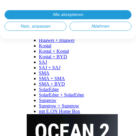
Fronius
Fronius + Fronius
Fronius + BYD
Alle akzeptieren
GoodWe
GoodWe + GoodWe
Nein, anpassen
Ablehnen
GoodWe + BYD
Huawei
Huawei + Huawei
Kostal
Kostal + Kostal
Kostal + BYD
SAJ
SAJ + SAJ
SMA
SMA + SMA
SMA + BYD
SolarEdge
SolarEdge + SolarEdge
Sungrow
Sungrow + Sungrow
mit E.ON Home Box