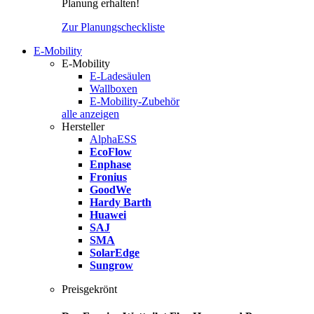
Planung erhalten!
Zur Planungscheckliste
E-Mobility
E-Mobility
E-Ladesäulen
Wallboxen
E-Mobility-Zubehör
alle anzeigen
Hersteller
AlphaESS
EcoFlow
Enphase
Fronius
GoodWe
Hardy Barth
Huawei
SAJ
SMA
SolarEdge
Sungrow
Preisgekrönt