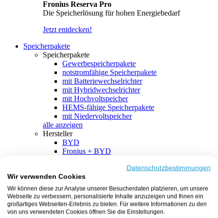
Fronius Reserva Pro
Die Speicherlösung für hohen Energiebedarf
Jetzt entdecken!
Speicherpakete
Speicherpakete
Gewerbespeicherpakete
notstromfähige Speicherpakete
mit Batteriewechselrichter
mit Hybridwechselrichter
mit Hochvoltspeicher
HEMS-fähige Speicherpakete
mit Niedervoltspeicher
alle anzeigen
Hersteller
BYD
Fronius + BYD
GoodWe + BYD
Kostal + BYD
Datenschutzbestimmungen
Wir verwenden Cookies
SMA + BYD
EcoFlow
Wir können diese zur Analyse unserer Besucherdaten platzieren, um unsere
EcoFlow + EcoFlow
Webseite zu verbessern, personalisierte Inhalte anzuzeigen und Ihnen ein
FENECON
großartiges Webseiten-Erlebnis zu bieten. Für weitere Informationen zu den
FENECON + FENECON
von uns verwendeten Cookies öffnen Sie die Einstellungen.