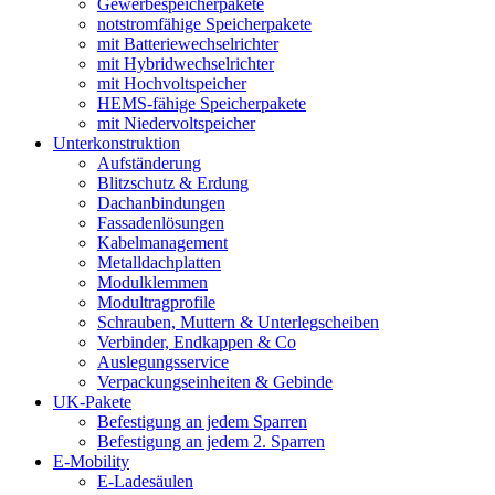
Gewerbespeicherpakete
notstromfähige Speicherpakete
mit Batteriewechselrichter
mit Hybridwechselrichter
mit Hochvoltspeicher
HEMS-fähige Speicherpakete
mit Niedervoltspeicher
Unterkonstruktion
Aufständerung
Blitzschutz & Erdung
Dachanbindungen
Fassadenlösungen
Kabelmanagement
Metalldachplatten
Modulklemmen
Modultragprofile
Schrauben, Muttern & Unterlegscheiben
Verbinder, Endkappen & Co
Auslegungsservice
Verpackungseinheiten & Gebinde
UK-Pakete
Befestigung an jedem Sparren
Befestigung an jedem 2. Sparren
E-Mobility
E-Ladesäulen