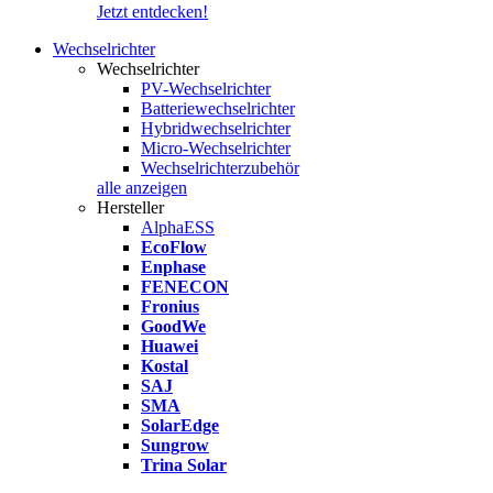
Jetzt entdecken!
Wechselrichter
Wechselrichter
PV-Wechselrichter
Batteriewechselrichter
Hybridwechselrichter
Micro-Wechselrichter
Wechselrichterzubehör
alle anzeigen
Hersteller
AlphaESS
EcoFlow
Enphase
FENECON
Fronius
GoodWe
Huawei
Kostal
SAJ
SMA
SolarEdge
Sungrow
Trina Solar