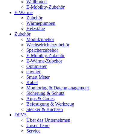
Wallboxen
E-Mobility-Zubehör
E-Wärme
Zubehör
Wärmepumpen
Heizstäbe
Zubehör
Modulzubehör
Wechselrichterzubehör
Speicherzubehör
E-Mobility-Zubehör
E-Wärme-Zubehör
Optimierer
enwitec
Smart Meter
Kabel
Monitoring & Datenmanagement
Sicherung & Schutz
Apps & Codes
Befestigung & Werkzeug
Stecker & Buchsen
DPV5
Über das Unternehmen
Unser Team
Service