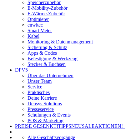
Speicherzubehör
E-Mobility-Zubehör
E-Wärme-Zubehör
Optimierer
enwitec
Smart Meter
Kabel
Monitoring & Datenmanagement
Sicherung & Schutz
Apps & Codes
Befestigung & Werkzeug
Stecker & Buchsen
DPV5
Über das Unternehmen
Unser Team
Service
Praktisches
Deine Karriere
Densys Solutions
Presseservice
Schulungen & Events
POS & Marketing
PREISE GESENKT!
TIPPS
NEU
SALE
AKTIONEN!
Alle Geschäftsvorgänge