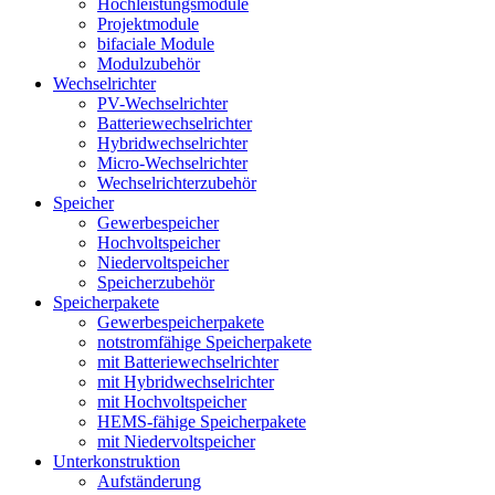
Hochleistungsmodule
Projektmodule
bifaciale Module
Modulzubehör
Wechselrichter
PV-Wechselrichter
Batteriewechselrichter
Hybridwechselrichter
Micro-Wechselrichter
Wechselrichterzubehör
Speicher
Gewerbespeicher
Hochvoltspeicher
Niedervoltspeicher
Speicherzubehör
Speicherpakete
Gewerbespeicherpakete
notstromfähige Speicherpakete
mit Batteriewechselrichter
mit Hybridwechselrichter
mit Hochvoltspeicher
HEMS-fähige Speicherpakete
mit Niedervoltspeicher
Unterkonstruktion
Aufständerung