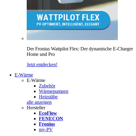
Der Fronius Wattpilot Flex: Der dynamische E-Charger
Home und Pro
Jetzt entdecken!
E-Wärme
E-Wärme
Zubehör
Wärmepumpen
Heizstäbe
alle anzeigen
Hersteller
EcoFlow
FENECON
Fronius
my-PV