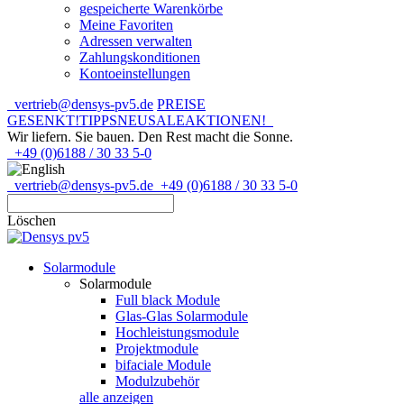
gespeicherte Warenkörbe
Meine Favoriten
Adressen verwalten
Zahlungskonditionen
Kontoeinstellungen
vertrieb@densys-pv5.de
PREISE
GESENKT!
TIPPS
NEU
SALE
AKTIONEN!
Wir liefern. Sie bauen.
Den Rest macht die Sonne.
+49 (0)6188 / 30 33 5-0
vertrieb@densys-pv5.de
+49 (0)6188 / 30 33 5-0
Löschen
Solarmodule
Solarmodule
Full black Module
Glas-Glas Solarmodule
Hochleistungsmodule
Projektmodule
bifaciale Module
Modulzubehör
alle anzeigen