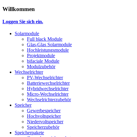
Willkommen
Loggen Sie sich ein.
Solarmodule
Full black Module
Glas-Glas Solarmodule
Hochleistungsmodule
Projektmodule
bifaciale Module
Modulzubehör
Wechselrichter
PV-Wechselrichter
Batteriewechselrichter
Hybridwechselrichter
Micro-Wechselrichter
Wechselrichterzubehör
Speicher
Gewerbespeicher
Hochvoltspeicher
Niedervoltspeicher
Speicherzubehör
Speicherpakete