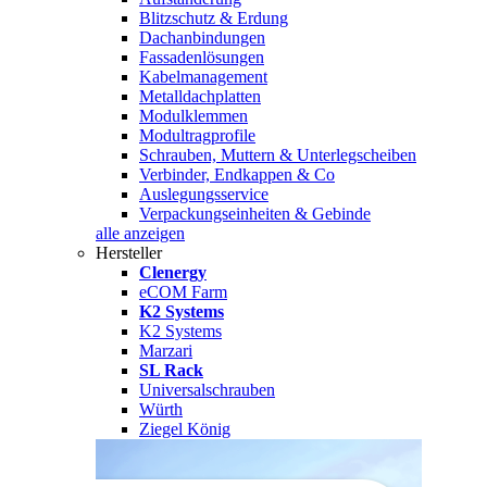
Blitzschutz & Erdung
Dachanbindungen
Fassadenlösungen
Kabelmanagement
Metalldachplatten
Modulklemmen
Modultragprofile
Schrauben, Muttern & Unterlegscheiben
Verbinder, Endkappen & Co
Auslegungsservice
Verpackungseinheiten & Gebinde
alle anzeigen
Hersteller
Clenergy
eCOM Farm
K2 Systems
K2 Systems
Marzari
SL Rack
Universalschrauben
Würth
Ziegel König