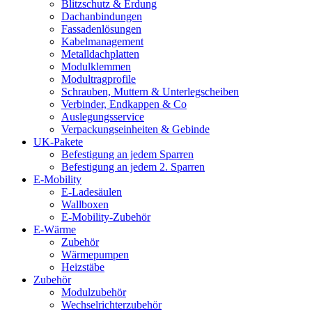
Blitzschutz & Erdung
Dachanbindungen
Fassadenlösungen
Kabelmanagement
Metalldachplatten
Modulklemmen
Modultragprofile
Schrauben, Muttern & Unterlegscheiben
Verbinder, Endkappen & Co
Auslegungsservice
Verpackungseinheiten & Gebinde
UK-Pakete
Befestigung an jedem Sparren
Befestigung an jedem 2. Sparren
E-Mobility
E-Ladesäulen
Wallboxen
E-Mobility-Zubehör
E-Wärme
Zubehör
Wärmepumpen
Heizstäbe
Zubehör
Modulzubehör
Wechselrichterzubehör