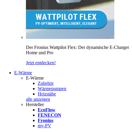
Der Fronius Wattpilot Flex: Der dynamische E-Charger
Home und Pro
Jetzt entdecken!
E-Wärme
E-Wärme
Zubehör
Wärmepumpen
Heizstäbe
alle anzeigen
Hersteller
EcoFlow
FENECON
Fronius
my-PV