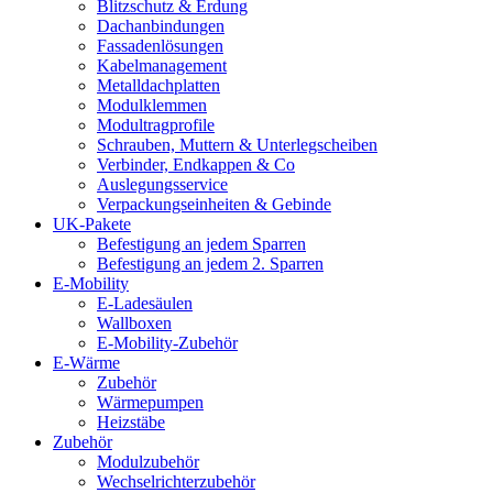
Blitzschutz & Erdung
Dachanbindungen
Fassadenlösungen
Kabelmanagement
Metalldachplatten
Modulklemmen
Modultragprofile
Schrauben, Muttern & Unterlegscheiben
Verbinder, Endkappen & Co
Auslegungsservice
Verpackungseinheiten & Gebinde
UK-Pakete
Befestigung an jedem Sparren
Befestigung an jedem 2. Sparren
E-Mobility
E-Ladesäulen
Wallboxen
E-Mobility-Zubehör
E-Wärme
Zubehör
Wärmepumpen
Heizstäbe
Zubehör
Modulzubehör
Wechselrichterzubehör