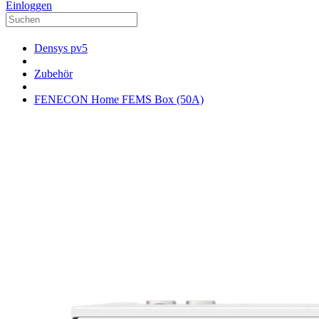
Einloggen
Densys pv5
Zubehör
FENECON Home FEMS Box (50A)