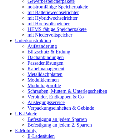
Gewerbespeicherpakete
notstromfähige Speicherpakete
mit Batteriewechselrichter
mit Hybridwechselrichter
mit Hochvoltspeicher
HEMS-fähige Speicherpakete
mit Niedervoltspeicher
Unterkonstruktion
Aufständerung
Blitzschutz & Erdung
Dachanbindungen
Fassadenlösungen
Kabelmanagement
Metalldachplatten
Modulklemmen
Modultragprofile
Schrauben, Muttern & Unterlegscheiben
Verbinder, Endkappen & Co
Auslegungsservice
Verpackungseinheiten & Gebinde
UK-Pakete
Befestigung an jedem Sparren
Befestigung an jedem 2. Sparren
E-Mobility
E-Ladesäulen