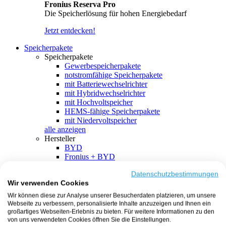
Fronius Reserva Pro
Die Speicherlösung für hohen Energiebedarf
Jetzt entdecken!
Speicherpakete
Speicherpakete
Gewerbespeicherpakete
notstromfähige Speicherpakete
mit Batteriewechselrichter
mit Hybridwechselrichter
mit Hochvoltspeicher
HEMS-fähige Speicherpakete
mit Niedervoltspeicher
alle anzeigen
Hersteller
BYD
Fronius + BYD
GoodWe + BYD
Kostal + BYD
Datenschutzbestimmungen
Wir verwenden Cookies
SMA + BYD
EcoFlow
Wir können diese zur Analyse unserer Besucherdaten platzieren, um unsere
EcoFlow + EcoFlow
Webseite zu verbessern, personalisierte Inhalte anzuzeigen und Ihnen ein
FENECON
großartiges Webseiten-Erlebnis zu bieten. Für weitere Informationen zu den
FENECON + FENECON
von uns verwendeten Cookies öffnen Sie die Einstellungen.