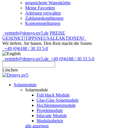
gespeicherte Warenkörbe
Meine Favoriten
Adressen verwalten
Zahlungskonditionen
Kontoeinstellungen
vertrieb@densys-pv5.de
PREISE
GESENKT!
TIPPS
NEU
SALE
AKTIONEN!
Wir liefern. Sie bauen.
Den Rest macht die Sonne.
+49 (0)6188 / 30 33 5-0
vertrieb@densys-pv5.de
+49 (0)6188 / 30 33 5-0
Löschen
Solarmodule
Solarmodule
Full black Module
Glas-Glas Solarmodule
Hochleistungsmodule
Projektmodule
bifaciale Module
Modulzubehör
alle anzeigen