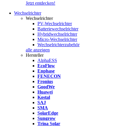
Jetzt entdecken!
Wechselrichter
Wechselrichter
PV-Wechselrichter
Batteriewechselrichter
Hybridwechselrichter
Micro-Wechselrichter
Wechselrichterzubehör
alle anzeigen
Hersteller
AlphaESS
EcoFlow
Enphase
FENECON
Fronius
GoodWe
Huawei
Kostal
SAJ
SMA
SolarEdge
Sungrow
Trina Solar