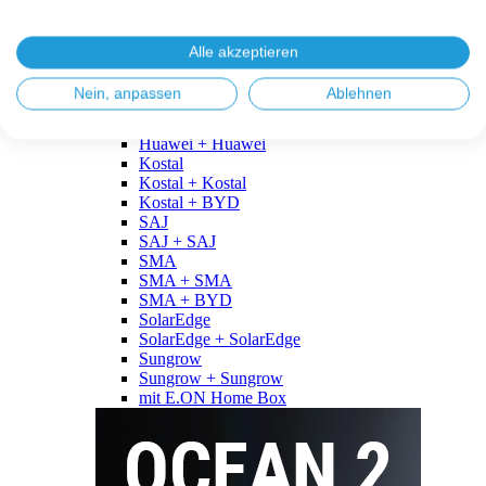
Fronius
Fronius + Fronius
Fronius + BYD
Alle akzeptieren
GoodWe
GoodWe + GoodWe
Nein, anpassen
Ablehnen
GoodWe + BYD
Huawei
Huawei + Huawei
Kostal
Kostal + Kostal
Kostal + BYD
SAJ
SAJ + SAJ
SMA
SMA + SMA
SMA + BYD
SolarEdge
SolarEdge + SolarEdge
Sungrow
Sungrow + Sungrow
mit E.ON Home Box