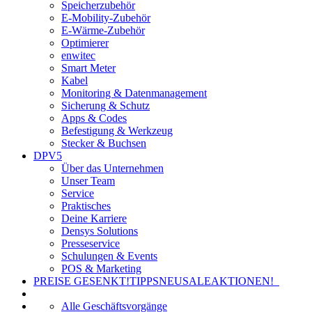
Speicherzubehör
E-Mobility-Zubehör
E-Wärme-Zubehör
Optimierer
enwitec
Smart Meter
Kabel
Monitoring & Datenmanagement
Sicherung & Schutz
Apps & Codes
Befestigung & Werkzeug
Stecker & Buchsen
DPV5
Über das Unternehmen
Unser Team
Service
Praktisches
Deine Karriere
Densys Solutions
Presseservice
Schulungen & Events
POS & Marketing
PREISE GESENKT!
TIPPS
NEU
SALE
AKTIONEN!
Alle Geschäftsvorgänge