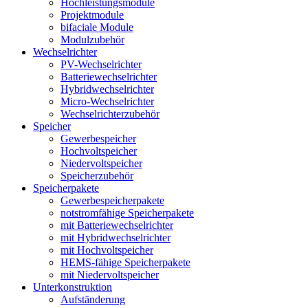
Hochleistungsmodule
Projektmodule
bifaciale Module
Modulzubehör
Wechselrichter
PV-Wechselrichter
Batteriewechselrichter
Hybridwechselrichter
Micro-Wechselrichter
Wechselrichterzubehör
Speicher
Gewerbespeicher
Hochvoltspeicher
Niedervoltspeicher
Speicherzubehör
Speicherpakete
Gewerbespeicherpakete
notstromfähige Speicherpakete
mit Batteriewechselrichter
mit Hybridwechselrichter
mit Hochvoltspeicher
HEMS-fähige Speicherpakete
mit Niedervoltspeicher
Unterkonstruktion
Aufständerung