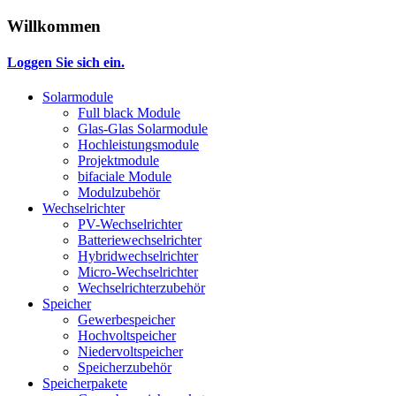
Willkommen
Loggen Sie sich ein.
Solarmodule
Full black Module
Glas-Glas Solarmodule
Hochleistungsmodule
Projektmodule
bifaciale Module
Modulzubehör
Wechselrichter
PV-Wechselrichter
Batteriewechselrichter
Hybridwechselrichter
Micro-Wechselrichter
Wechselrichterzubehör
Speicher
Gewerbespeicher
Hochvoltspeicher
Niedervoltspeicher
Speicherzubehör
Speicherpakete