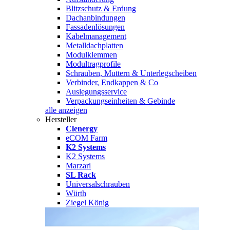
Blitzschutz & Erdung
Dachanbindungen
Fassadenlösungen
Kabelmanagement
Metalldachplatten
Modulklemmen
Modultragprofile
Schrauben, Muttern & Unterlegscheiben
Verbinder, Endkappen & Co
Auslegungsservice
Verpackungseinheiten & Gebinde
alle anzeigen
Hersteller
Clenergy
eCOM Farm
K2 Systems
K2 Systems
Marzari
SL Rack
Universalschrauben
Würth
Ziegel König