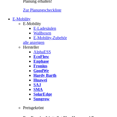
Planung erhalten!
Zur Planungscheckliste
E-Mobility
E-Mobility
E-Ladesäulen
Wallboxen
E-Mobility-Zubehör
alle anzeigen
Hersteller
AlphaESS
EcoFlow
Enphase
Fronius
GoodWe
Hardy Barth
Huawei
SAJ
SMA
SolarEdge
Sungrow
Preisgekrönt