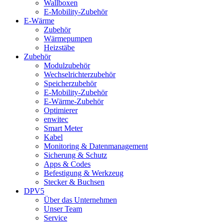
Wallboxen
E-Mobility-Zubehör
E-Wärme
Zubehör
Wärmepumpen
Heizstäbe
Zubehör
Modulzubehör
Wechselrichterzubehör
Speicherzubehör
E-Mobility-Zubehör
E-Wärme-Zubehör
Optimierer
enwitec
Smart Meter
Kabel
Monitoring & Datenmanagement
Sicherung & Schutz
Apps & Codes
Befestigung & Werkzeug
Stecker & Buchsen
DPV5
Über das Unternehmen
Unser Team
Service