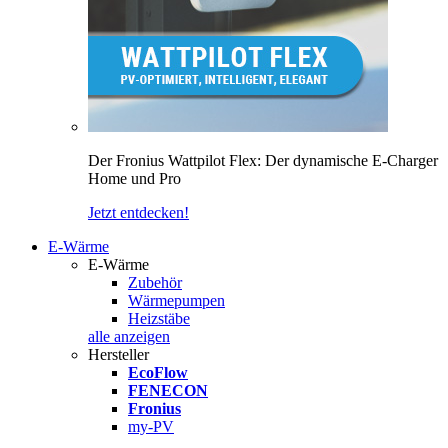
Der Fronius Wattpilot Flex: Der dynamische E-Charger
Home und Pro
Jetzt entdecken!
E-Wärme
E-Wärme
Zubehör
Wärmepumpen
Heizstäbe
alle anzeigen
Hersteller
EcoFlow
FENECON
Fronius
my-PV