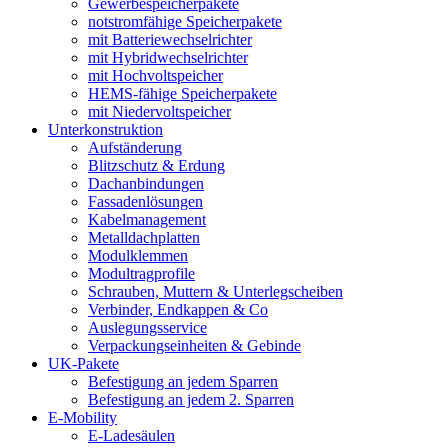
Gewerbespeicherpakete
notstromfähige Speicherpakete
mit Batteriewechselrichter
mit Hybridwechselrichter
mit Hochvoltspeicher
HEMS-fähige Speicherpakete
mit Niedervoltspeicher
Unterkonstruktion
Aufständerung
Blitzschutz & Erdung
Dachanbindungen
Fassadenlösungen
Kabelmanagement
Metalldachplatten
Modulklemmen
Modultragprofile
Schrauben, Muttern & Unterlegscheiben
Verbinder, Endkappen & Co
Auslegungsservice
Verpackungseinheiten & Gebinde
UK-Pakete
Befestigung an jedem Sparren
Befestigung an jedem 2. Sparren
E-Mobility
E-Ladesäulen