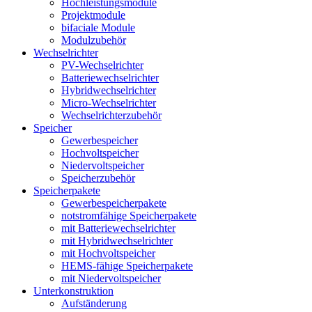
Hochleistungsmodule
Projektmodule
bifaciale Module
Modulzubehör
Wechselrichter
PV-Wechselrichter
Batteriewechselrichter
Hybridwechselrichter
Micro-Wechselrichter
Wechselrichterzubehör
Speicher
Gewerbespeicher
Hochvoltspeicher
Niedervoltspeicher
Speicherzubehör
Speicherpakete
Gewerbespeicherpakete
notstromfähige Speicherpakete
mit Batteriewechselrichter
mit Hybridwechselrichter
mit Hochvoltspeicher
HEMS-fähige Speicherpakete
mit Niedervoltspeicher
Unterkonstruktion
Aufständerung