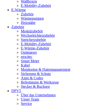
Wallboxen
E-Mobility-Zubehör
E-Wärme
Zubehör
Wärmepumpen
Heizstäbe
Zubehör
Modulzubehör
Wechselrichterzubehör
Speicherzubehör
E-Mobility-Zubehör
E-Wärme-Zubehör
Optimierer
enwitec
Smart Meter
Kabel
Monitoring & Datenmanagement
Sicherung & Schutz
Apps & Codes
Befestigung & Werkzeug
Stecker & Buchsen
DPV5
Über das Unternehmen
Unser Team
Service