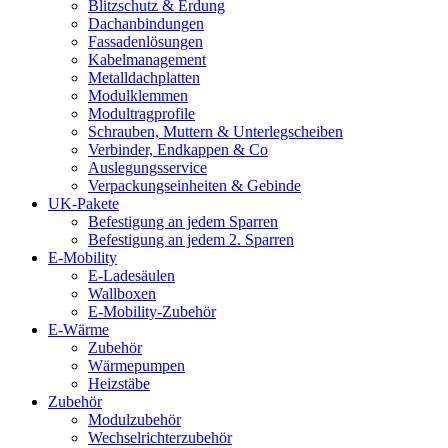
Blitzschutz & Erdung
Dachanbindungen
Fassadenlösungen
Kabelmanagement
Metalldachplatten
Modulklemmen
Modultragprofile
Schrauben, Muttern & Unterlegscheiben
Verbinder, Endkappen & Co
Auslegungsservice
Verpackungseinheiten & Gebinde
UK-Pakete
Befestigung an jedem Sparren
Befestigung an jedem 2. Sparren
E-Mobility
E-Ladesäulen
Wallboxen
E-Mobility-Zubehör
E-Wärme
Zubehör
Wärmepumpen
Heizstäbe
Zubehör
Modulzubehör
Wechselrichterzubehör