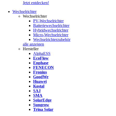
Jetzt entdecken!
Wechselrichter
Wechselrichter
PV-Wechselrichter
Batteriewechselrichter
Hybridwechselrichter
Micro-Wechselrichter
Wechselrichterzubehör
alle anzeigen
Hersteller
AlphaESS
EcoFlow
Enphase
FENECON
Fronius
GoodWe
Huawei
Kostal
SAJ
SMA
SolarEdge
Sungrow
Trina Solar