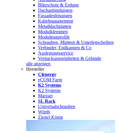
Blitzschutz & Erdung
Dachanbindungen
Fassadenlösungen
Kabelmanagement
Metalldachplatten
Modulklemmen
Modultragprofile
Schrauben, Muttern & Unterlegscheiben
Verbinder, Endkappen & Co
Auslegungsservice
Verpackungseinheiten & Gebinde
alle anzeigen
Hersteller
Clenergy
eCOM Farm
K2 Systems
K2 Systems
Marzari
SL Rack
Universalschrauben
Würth
Ziegel König