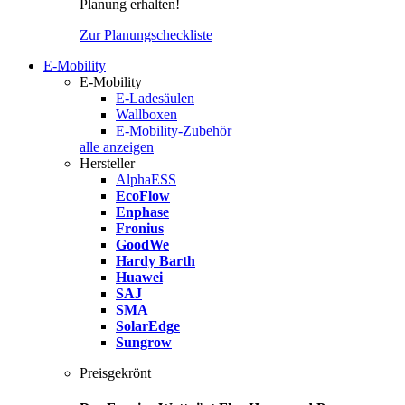
Planung erhalten!
Zur Planungscheckliste
E-Mobility
E-Mobility
E-Ladesäulen
Wallboxen
E-Mobility-Zubehör
alle anzeigen
Hersteller
AlphaESS
EcoFlow
Enphase
Fronius
GoodWe
Hardy Barth
Huawei
SAJ
SMA
SolarEdge
Sungrow
Preisgekrönt