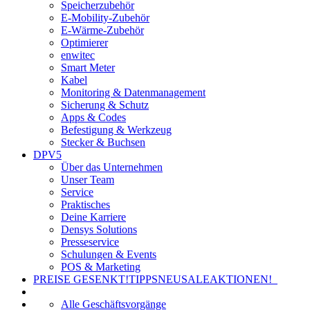
Speicherzubehör
E-Mobility-Zubehör
E-Wärme-Zubehör
Optimierer
enwitec
Smart Meter
Kabel
Monitoring & Datenmanagement
Sicherung & Schutz
Apps & Codes
Befestigung & Werkzeug
Stecker & Buchsen
DPV5
Über das Unternehmen
Unser Team
Service
Praktisches
Deine Karriere
Densys Solutions
Presseservice
Schulungen & Events
POS & Marketing
PREISE GESENKT!
TIPPS
NEU
SALE
AKTIONEN!
Alle Geschäftsvorgänge