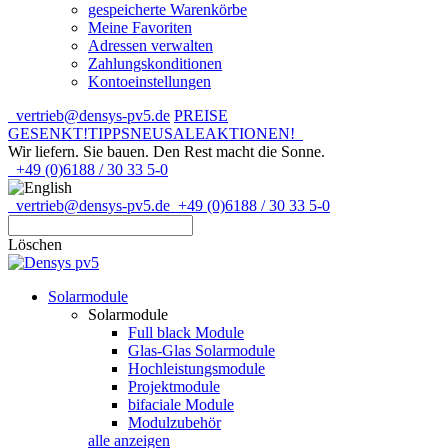
gespeicherte Warenkörbe
Meine Favoriten
Adressen verwalten
Zahlungskonditionen
Kontoeinstellungen
vertrieb@densys-pv5.de
PREISE
GESENKT!
TIPPS
NEU
SALE
AKTIONEN!
Wir liefern. Sie bauen.
Den Rest macht die Sonne.
+49 (0)6188 / 30 33 5-0
vertrieb@densys-pv5.de
+49 (0)6188 / 30 33 5-0
Löschen
Solarmodule
Solarmodule
Full black Module
Glas-Glas Solarmodule
Hochleistungsmodule
Projektmodule
bifaciale Module
Modulzubehör
alle anzeigen