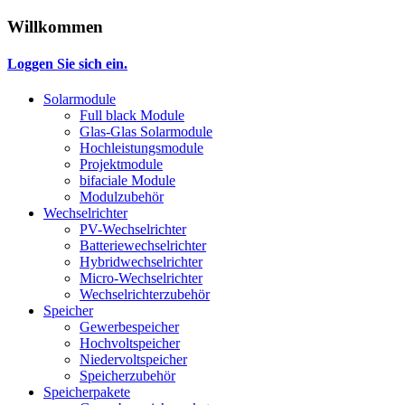
Willkommen
Loggen Sie sich ein.
Solarmodule
Full black Module
Glas-Glas Solarmodule
Hochleistungsmodule
Projektmodule
bifaciale Module
Modulzubehör
Wechselrichter
PV-Wechselrichter
Batteriewechselrichter
Hybridwechselrichter
Micro-Wechselrichter
Wechselrichterzubehör
Speicher
Gewerbespeicher
Hochvoltspeicher
Niedervoltspeicher
Speicherzubehör
Speicherpakete