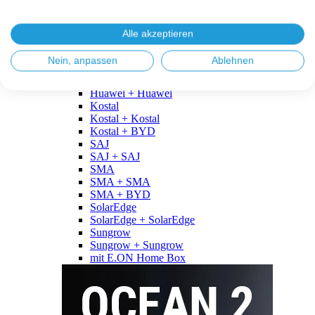
Fronius
Fronius + Fronius
Fronius + BYD
Alle akzeptieren
GoodWe
GoodWe + GoodWe
Nein, anpassen
Ablehnen
GoodWe + BYD
Huawei
Huawei + Huawei
Kostal
Kostal + Kostal
Kostal + BYD
SAJ
SAJ + SAJ
SMA
SMA + SMA
SMA + BYD
SolarEdge
SolarEdge + SolarEdge
Sungrow
Sungrow + Sungrow
mit E.ON Home Box