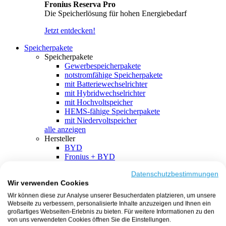
Fronius Reserva Pro
Die Speicherlösung für hohen Energiebedarf
Jetzt entdecken!
Speicherpakete
Speicherpakete
Gewerbespeicherpakete
notstromfähige Speicherpakete
mit Batteriewechselrichter
mit Hybridwechselrichter
mit Hochvoltspeicher
HEMS-fähige Speicherpakete
mit Niedervoltspeicher
alle anzeigen
Hersteller
BYD
Fronius + BYD
GoodWe + BYD
Kostal + BYD
Datenschutzbestimmungen
Wir verwenden Cookies
SMA + BYD
EcoFlow
Wir können diese zur Analyse unserer Besucherdaten platzieren, um unsere
EcoFlow + EcoFlow
Webseite zu verbessern, personalisierte Inhalte anzuzeigen und Ihnen ein
FENECON
großartiges Webseiten-Erlebnis zu bieten. Für weitere Informationen zu den
FENECON + FENECON
von uns verwendeten Cookies öffnen Sie die Einstellungen.