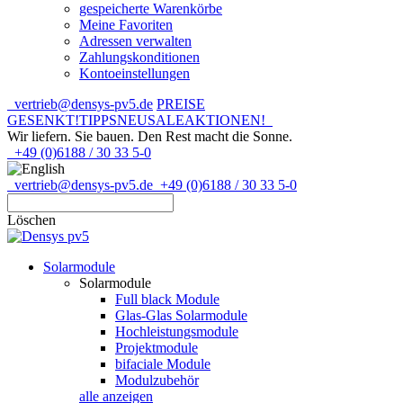
gespeicherte Warenkörbe
Meine Favoriten
Adressen verwalten
Zahlungskonditionen
Kontoeinstellungen
vertrieb@densys-pv5.de
PREISE
GESENKT!
TIPPS
NEU
SALE
AKTIONEN!
Wir liefern. Sie bauen.
Den Rest macht die Sonne.
+49 (0)6188 / 30 33 5-0
vertrieb@densys-pv5.de
+49 (0)6188 / 30 33 5-0
Löschen
Solarmodule
Solarmodule
Full black Module
Glas-Glas Solarmodule
Hochleistungsmodule
Projektmodule
bifaciale Module
Modulzubehör
alle anzeigen