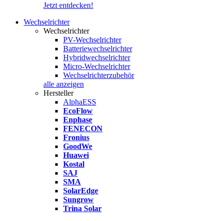
Jetzt entdecken!
Wechselrichter
Wechselrichter
PV-Wechselrichter
Batteriewechselrichter
Hybridwechselrichter
Micro-Wechselrichter
Wechselrichterzubehör
alle anzeigen
Hersteller
AlphaESS
EcoFlow
Enphase
FENECON
Fronius
GoodWe
Huawei
Kostal
SAJ
SMA
SolarEdge
Sungrow
Trina Solar