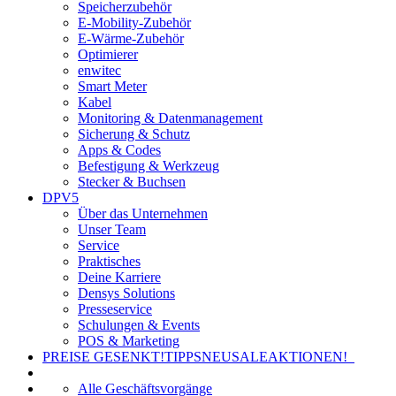
Speicherzubehör
E-Mobility-Zubehör
E-Wärme-Zubehör
Optimierer
enwitec
Smart Meter
Kabel
Monitoring & Datenmanagement
Sicherung & Schutz
Apps & Codes
Befestigung & Werkzeug
Stecker & Buchsen
DPV5
Über das Unternehmen
Unser Team
Service
Praktisches
Deine Karriere
Densys Solutions
Presseservice
Schulungen & Events
POS & Marketing
PREISE GESENKT!
TIPPS
NEU
SALE
AKTIONEN!
Alle Geschäftsvorgänge