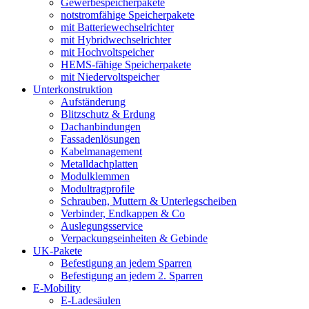
Gewerbespeicherpakete
notstromfähige Speicherpakete
mit Batteriewechselrichter
mit Hybridwechselrichter
mit Hochvoltspeicher
HEMS-fähige Speicherpakete
mit Niedervoltspeicher
Unterkonstruktion
Aufständerung
Blitzschutz & Erdung
Dachanbindungen
Fassadenlösungen
Kabelmanagement
Metalldachplatten
Modulklemmen
Modultragprofile
Schrauben, Muttern & Unterlegscheiben
Verbinder, Endkappen & Co
Auslegungsservice
Verpackungseinheiten & Gebinde
UK-Pakete
Befestigung an jedem Sparren
Befestigung an jedem 2. Sparren
E-Mobility
E-Ladesäulen