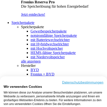
Fronius Reserva Pro
Die Speicherlösung für hohen Energiebedarf
Jetzt entdecken!
Speicherpakete
Speicherpakete
Gewerbespeicherpakete
notstromfähige Speicherpakete
mit Batteriewechselrichter
mit Hybridwechselrichter
mit Hochvoltspeicher
HEMS-fähige Speicherpakete
mit Niedervoltspeicher
alle anzeigen
Hersteller
BYD
Fronius + BYD
GoodWe + BYD
Kostal + BYD
Datenschutzbestimmungen
Wir verwenden Cookies
SMA + BYD
EcoFlow
Wir können diese zur Analyse unserer Besucherdaten platzieren, um unsere
EcoFlow + EcoFlow
Webseite zu verbessern, personalisierte Inhalte anzuzeigen und Ihnen ein
FENECON
großartiges Webseiten-Erlebnis zu bieten. Für weitere Informationen zu den
FENECON + FENECON
von uns verwendeten Cookies öffnen Sie die Einstellungen.