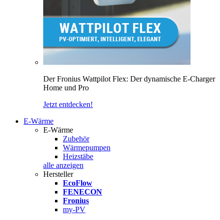
Der Fronius Wattpilot Flex: Der dynamische E-Charger
Home und Pro
Jetzt entdecken!
E-Wärme
E-Wärme
Zubehör
Wärmepumpen
Heizstäbe
alle anzeigen
Hersteller
EcoFlow
FENECON
Fronius
my-PV