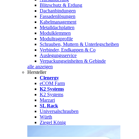
Blitzschutz & Erdung
Dachanbindungen
Fassadenlösungen
Kabelmanagement
Metalldachplatten
Modulklemmen
Modultragprofile
Schrauben, Muttern & Unterlegscheiben
Verbinder, Endkappen & Co
Auslegungsservice
Verpackungseinheiten & Gebinde
alle anzeigen
Hersteller
Clenergy
eCOM Farm
K2 Systems
K2 Systems
Marzari
SL Rack
Universalschrauben
Würth
Ziegel König