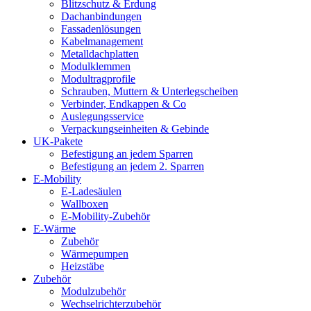
Blitzschutz & Erdung
Dachanbindungen
Fassadenlösungen
Kabelmanagement
Metalldachplatten
Modulklemmen
Modultragprofile
Schrauben, Muttern & Unterlegscheiben
Verbinder, Endkappen & Co
Auslegungsservice
Verpackungseinheiten & Gebinde
UK-Pakete
Befestigung an jedem Sparren
Befestigung an jedem 2. Sparren
E-Mobility
E-Ladesäulen
Wallboxen
E-Mobility-Zubehör
E-Wärme
Zubehör
Wärmepumpen
Heizstäbe
Zubehör
Modulzubehör
Wechselrichterzubehör