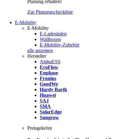
Planung erhalten!
Zur Planungscheckliste
E-Mobility
E-Mobility
E-Ladesäulen
Wallboxen
E-Mobility-Zubehör
alle anzeigen
Hersteller
AlphaESS
EcoFlow
Enphase
Fronius
GoodWe
Hardy Barth
Huawei
SAJ
SMA
SolarEdge
Sungrow
Preisgekrönt