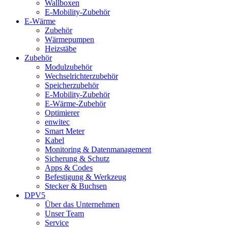
Wallboxen
E-Mobility-Zubehör
E-Wärme
Zubehör
Wärmepumpen
Heizstäbe
Zubehör
Modulzubehör
Wechselrichterzubehör
Speicherzubehör
E-Mobility-Zubehör
E-Wärme-Zubehör
Optimierer
enwitec
Smart Meter
Kabel
Monitoring & Datenmanagement
Sicherung & Schutz
Apps & Codes
Befestigung & Werkzeug
Stecker & Buchsen
DPV5
Über das Unternehmen
Unser Team
Service