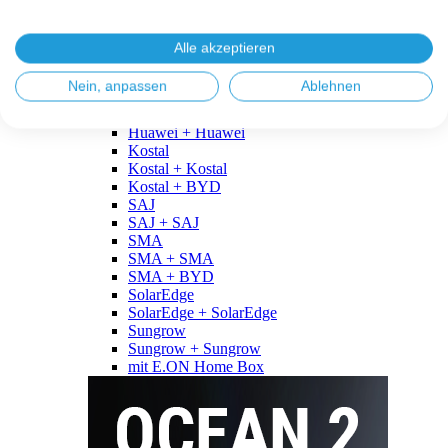
Fronius
Fronius + Fronius
Fronius + BYD
Alle akzeptieren
GoodWe
GoodWe + GoodWe
Nein, anpassen
Ablehnen
GoodWe + BYD
Huawei
Huawei + Huawei
Kostal
Kostal + Kostal
Kostal + BYD
SAJ
SAJ + SAJ
SMA
SMA + SMA
SMA + BYD
SolarEdge
SolarEdge + SolarEdge
Sungrow
Sungrow + Sungrow
mit E.ON Home Box