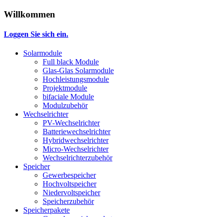
Willkommen
Loggen Sie sich ein.
Solarmodule
Full black Module
Glas-Glas Solarmodule
Hochleistungsmodule
Projektmodule
bifaciale Module
Modulzubehör
Wechselrichter
PV-Wechselrichter
Batteriewechselrichter
Hybridwechselrichter
Micro-Wechselrichter
Wechselrichterzubehör
Speicher
Gewerbespeicher
Hochvoltspeicher
Niedervoltspeicher
Speicherzubehör
Speicherpakete