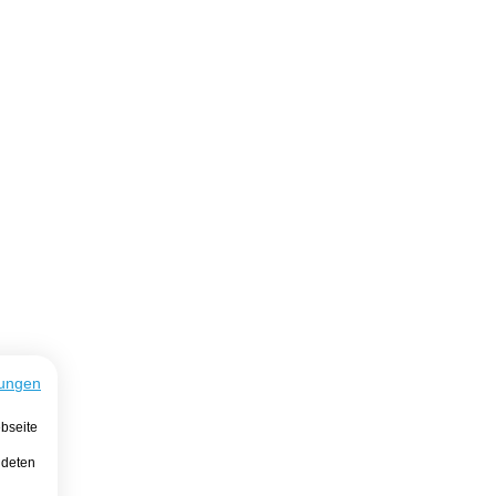
ungen
bseite
ndeten