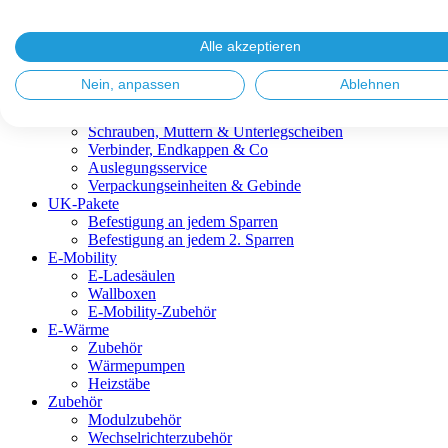
Blitzschutz & Erdung
Dachanbindungen
Fassadenlösungen
Alle akzeptieren
Kabelmanagement
Metalldachplatten
Nein, anpassen
Ablehnen
Modulklemmen
Modultragprofile
Schrauben, Muttern & Unterlegscheiben
Verbinder, Endkappen & Co
Auslegungsservice
Verpackungseinheiten & Gebinde
UK-Pakete
Befestigung an jedem Sparren
Befestigung an jedem 2. Sparren
E-Mobility
E-Ladesäulen
Wallboxen
E-Mobility-Zubehör
E-Wärme
Zubehör
Wärmepumpen
Heizstäbe
Zubehör
Modulzubehör
Wechselrichterzubehör