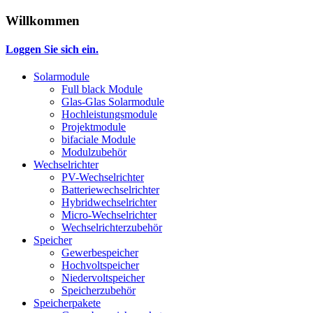
Willkommen
Loggen Sie sich ein.
Solarmodule
Full black Module
Glas-Glas Solarmodule
Hochleistungsmodule
Projektmodule
bifaciale Module
Modulzubehör
Wechselrichter
PV-Wechselrichter
Batteriewechselrichter
Hybridwechselrichter
Micro-Wechselrichter
Wechselrichterzubehör
Speicher
Gewerbespeicher
Hochvoltspeicher
Niedervoltspeicher
Speicherzubehör
Speicherpakete