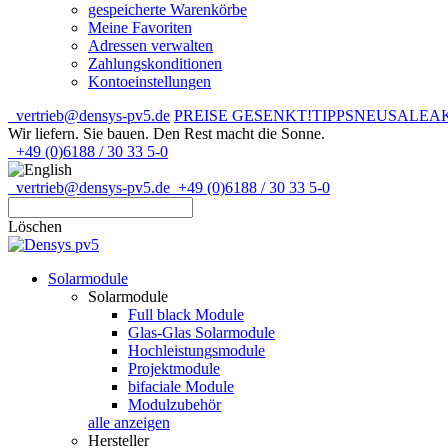
gespeicherte Warenkörbe
Meine Favoriten
Adressen verwalten
Zahlungskonditionen
Kontoeinstellungen
vertrieb@densys-pv5.de
PREISE GESENKT!
TIPPS
NEU
SALE
A
Wir liefern. Sie bauen.
Den Rest macht die Sonne.
+49 (0)6188 / 30 33 5-0
vertrieb@densys-pv5.de
+49 (0)6188 / 30 33 5-0
Löschen
Solarmodule
Solarmodule
Full black Module
Glas-Glas Solarmodule
Hochleistungsmodule
Projektmodule
bifaciale Module
Modulzubehör
alle anzeigen
Hersteller