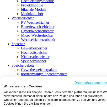
Hochleistungsmodule
Projektmodule
bifaciale Module
Modulzubehör
Wechselrichter
PV-Wechselrichter
Batteriewechselrichter
Hybridwechselrichter
Micro-Wechselrichter
Wechselrichterzubehör
Speicher
Gewerbespeicher
Hochvoltspeicher
Niedervoltspeicher
Speicherzubehör
Speicherpakete
Gewerbespeicherpakete
notstromfähige Speicherpakete
mit Batteriewechselrichter
mit Hybridwechselrichter
Datenschutzbestimm
Wir verwenden Cookies
mit Hochvoltspeicher
HEMS-fähige Speicherpakete
Wir können diese zur Analyse unserer Besucherdaten platzieren, um unsere We
mit Niedervoltspeicher
zu verbessern, personalisierte Inhalte anzuzeigen und Ihnen ein großartiges
Unterkonstruktion
Webseiten-Erlebnis zu bieten. Für weitere Informationen zu den von uns verwe
Aufständerung
Cookies öffnen Sie die Einstellungen.