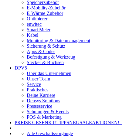
Speicherzubehör
E-Mobility-Zubehör
E-Wärme-Zubehör
Optimierer
enwitec
Smart Meter
Kabel
Monitoring & Datenmanagement
Sicherung & Schutz
Apps & Codes
Befestigung & Werkzeug
Stecker & Buchsen
DPV5
Über das Unternehmen
Unser Team
Service
Praktisches
Deine Karriere
Densys Solutions
Presseservice
Schulungen & Events
POS & Marketing
PREISE GESENKT!
TIPPS
NEU
SALE
AKTIONEN!
Alle Geschäftsvorgänge