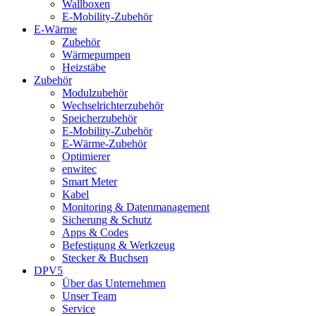
Wallboxen
E-Mobility-Zubehör
E-Wärme
Zubehör
Wärmepumpen
Heizstäbe
Zubehör
Modulzubehör
Wechselrichterzubehör
Speicherzubehör
E-Mobility-Zubehör
E-Wärme-Zubehör
Optimierer
enwitec
Smart Meter
Kabel
Monitoring & Datenmanagement
Sicherung & Schutz
Apps & Codes
Befestigung & Werkzeug
Stecker & Buchsen
DPV5
Über das Unternehmen
Unser Team
Service