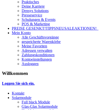
Praktisches
Deine Karriere
Densys Solutions
Presseservice
Schulungen & Events
POS & Marketing
PREISE GESENKT!
TIPPS
NEU
SALE
AKTIONEN!
Mein Konto
Alle Geschäftsvorgänge
gespeicherte Warenkörbe
Meine Favoriten
Adressen verwalten
Zahlungskonditionen
Kontoeinstellungen
Ausloggen
Willkommen
Loggen Sie sich ein.
Kontakt
Solarmodule
Full black Module
Glas-Glas Solarmodule