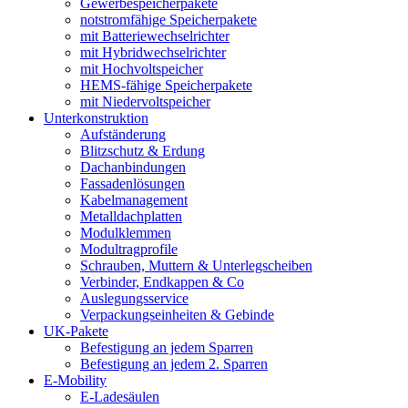
Gewerbespeicherpakete
notstromfähige Speicherpakete
mit Batteriewechselrichter
mit Hybridwechselrichter
mit Hochvoltspeicher
HEMS-fähige Speicherpakete
mit Niedervoltspeicher
Unterkonstruktion
Aufständerung
Blitzschutz & Erdung
Dachanbindungen
Fassadenlösungen
Kabelmanagement
Metalldachplatten
Modulklemmen
Modultragprofile
Schrauben, Muttern & Unterlegscheiben
Verbinder, Endkappen & Co
Auslegungsservice
Verpackungseinheiten & Gebinde
UK-Pakete
Befestigung an jedem Sparren
Befestigung an jedem 2. Sparren
E-Mobility
E-Ladesäulen