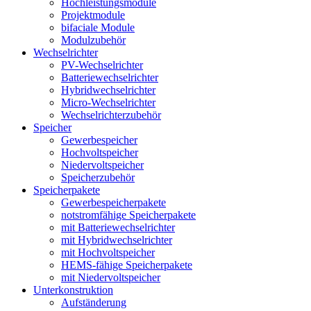
Hochleistungsmodule
Projektmodule
bifaciale Module
Modulzubehör
Wechselrichter
PV-Wechselrichter
Batteriewechselrichter
Hybridwechselrichter
Micro-Wechselrichter
Wechselrichterzubehör
Speicher
Gewerbespeicher
Hochvoltspeicher
Niedervoltspeicher
Speicherzubehör
Speicherpakete
Gewerbespeicherpakete
notstromfähige Speicherpakete
mit Batteriewechselrichter
mit Hybridwechselrichter
mit Hochvoltspeicher
HEMS-fähige Speicherpakete
mit Niedervoltspeicher
Unterkonstruktion
Aufständerung