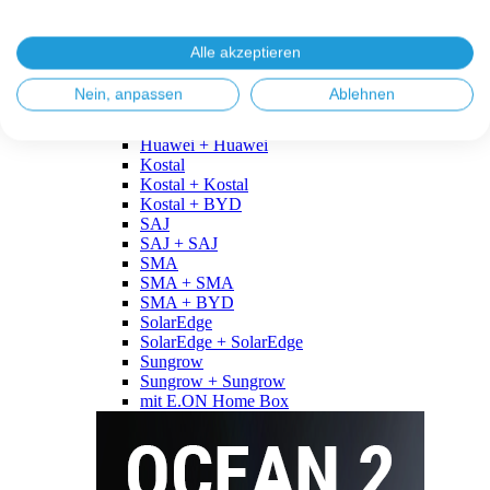
Fronius
Fronius + Fronius
Fronius + BYD
Alle akzeptieren
GoodWe
GoodWe + GoodWe
Nein, anpassen
Ablehnen
GoodWe + BYD
Huawei
Huawei + Huawei
Kostal
Kostal + Kostal
Kostal + BYD
SAJ
SAJ + SAJ
SMA
SMA + SMA
SMA + BYD
SolarEdge
SolarEdge + SolarEdge
Sungrow
Sungrow + Sungrow
mit E.ON Home Box