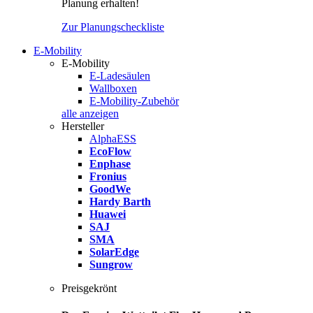
Planung erhalten!
Zur Planungscheckliste
E-Mobility
E-Mobility
E-Ladesäulen
Wallboxen
E-Mobility-Zubehör
alle anzeigen
Hersteller
AlphaESS
EcoFlow
Enphase
Fronius
GoodWe
Hardy Barth
Huawei
SAJ
SMA
SolarEdge
Sungrow
Preisgekrönt