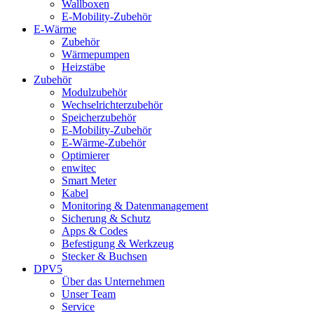
Wallboxen
E-Mobility-Zubehör
E-Wärme
Zubehör
Wärmepumpen
Heizstäbe
Zubehör
Modulzubehör
Wechselrichterzubehör
Speicherzubehör
E-Mobility-Zubehör
E-Wärme-Zubehör
Optimierer
enwitec
Smart Meter
Kabel
Monitoring & Datenmanagement
Sicherung & Schutz
Apps & Codes
Befestigung & Werkzeug
Stecker & Buchsen
DPV5
Über das Unternehmen
Unser Team
Service