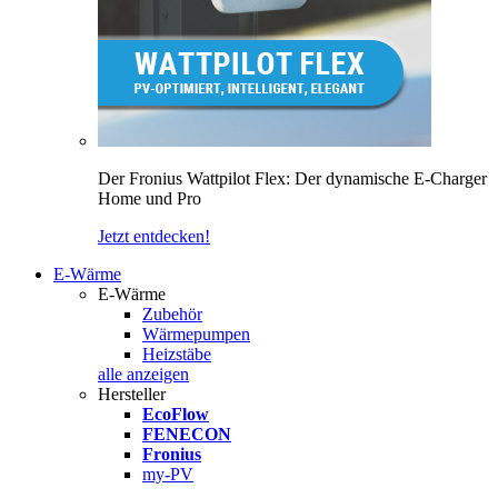
Der Fronius Wattpilot Flex: Der dynamische E-Charger
Home und Pro
Jetzt entdecken!
E-Wärme
E-Wärme
Zubehör
Wärmepumpen
Heizstäbe
alle anzeigen
Hersteller
EcoFlow
FENECON
Fronius
my-PV