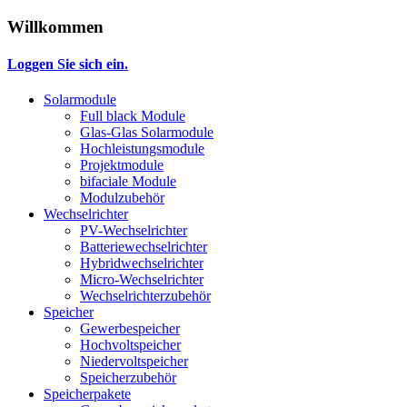
Willkommen
Loggen Sie sich ein.
Solarmodule
Full black Module
Glas-Glas Solarmodule
Hochleistungsmodule
Projektmodule
bifaciale Module
Modulzubehör
Wechselrichter
PV-Wechselrichter
Batteriewechselrichter
Hybridwechselrichter
Micro-Wechselrichter
Wechselrichterzubehör
Speicher
Gewerbespeicher
Hochvoltspeicher
Niedervoltspeicher
Speicherzubehör
Speicherpakete