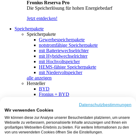
Fronius Reserva Pro
Die Speicherlösung für hohen Energiebedarf
Jetzt entdecken!
Speicherpakete
Speicherpakete
Gewerbespeicherpakete
notstromfähige Speicherpakete
mit Batteriewechselrichter
mit Hybridwechselrichter
mit Hochvoltspeicher
HEMS-fähige Speicherpakete
mit Niedervoltspeicher
alle anzeigen
Hersteller
BYD
Fronius + BYD
GoodWe + BYD
Kostal + BYD
Datenschutzbestimmungen
Wir verwenden Cookies
SMA + BYD
EcoFlow
Wir können diese zur Analyse unserer Besucherdaten platzieren, um unsere
EcoFlow + EcoFlow
Webseite zu verbessern, personalisierte Inhalte anzuzeigen und Ihnen ein
FENECON
großartiges Webseiten-Erlebnis zu bieten. Für weitere Informationen zu den
FENECON + FENECON
von uns verwendeten Cookies öffnen Sie die Einstellungen.