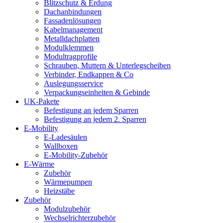
Blitzschutz & Erdung
Dachanbindungen
Fassadenlösungen
Kabelmanagement
Metalldachplatten
Modulklemmen
Modultragprofile
Schrauben, Muttern & Unterlegscheiben
Verbinder, Endkappen & Co
Auslegungsservice
Verpackungseinheiten & Gebinde
UK-Pakete
Befestigung an jedem Sparren
Befestigung an jedem 2. Sparren
E-Mobility
E-Ladesäulen
Wallboxen
E-Mobility-Zubehör
E-Wärme
Zubehör
Wärmepumpen
Heizstäbe
Zubehör
Modulzubehör
Wechselrichterzubehör