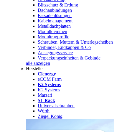
Blitzschutz & Erdung
Dachanbindungen
Fassadenlösungen
Kabelmanagement
Metalldachplatten
Modulklemmen
Modultragprofile
Schrauben, Muttern & Unterlegscheiben
Verbinder, Endkappen & Co
Auslegungsservice
Verpackungseinheiten & Gebinde
alle anzeigen
Hersteller
Clenergy
eCOM Farm
K2 Systems
K2 Systems
Marzari
SL Rack
Universalschrauben
Würth
Ziegel König