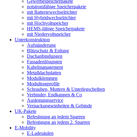
Gewerbespeicherpakete
notstromfähige Speicherpakete
mit Batteriewechselrichter
mit Hybridwechselrichter
mit Hochvoltspeicher
HEMS-fähige Speicherpakete
mit Niedervoltspeicher
Unterkonstruktion
Aufständerung
Blitzschutz & Erdung
Dachanbindungen
Fassadenlösungen
Kabelmanagement
Metalldachplatten
Modulklemmen
Modultragprofile
Schrauben, Muttern & Unterlegscheiben
Verbinder, Endkappen & Co
Auslegungsservice
Verpackungseinheiten & Gebinde
UK-Pakete
Befestigung an jedem Sparren
Befestigung an jedem 2. Sparren
E-Mobility
E-Ladesäulen