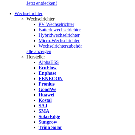
Jetzt entdecken!
Wechselrichter
Wechselrichter
PV-Wechselrichter
Batteriewechselrichter
Hybridwechselrichter
Micro-Wechselrichter
Wechselrichterzubehör
alle anzeigen
Hersteller
AlphaESS
EcoFlow
Enphase
FENECON
Fronius
GoodWe
Huawei
Kostal
SAJ
SMA
SolarEdge
Sungrow
Trina Solar