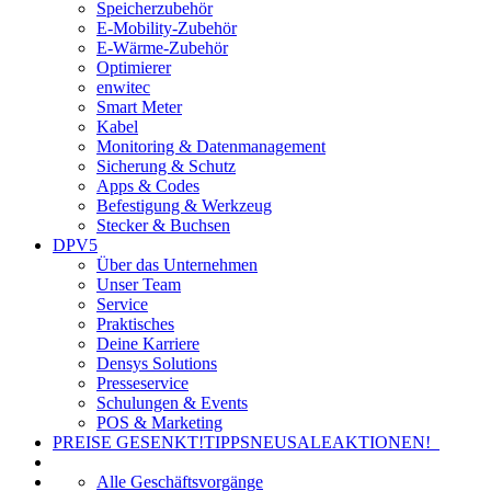
Speicherzubehör
E-Mobility-Zubehör
E-Wärme-Zubehör
Optimierer
enwitec
Smart Meter
Kabel
Monitoring & Datenmanagement
Sicherung & Schutz
Apps & Codes
Befestigung & Werkzeug
Stecker & Buchsen
DPV5
Über das Unternehmen
Unser Team
Service
Praktisches
Deine Karriere
Densys Solutions
Presseservice
Schulungen & Events
POS & Marketing
PREISE GESENKT!
TIPPS
NEU
SALE
AKTIONEN!
Alle Geschäftsvorgänge