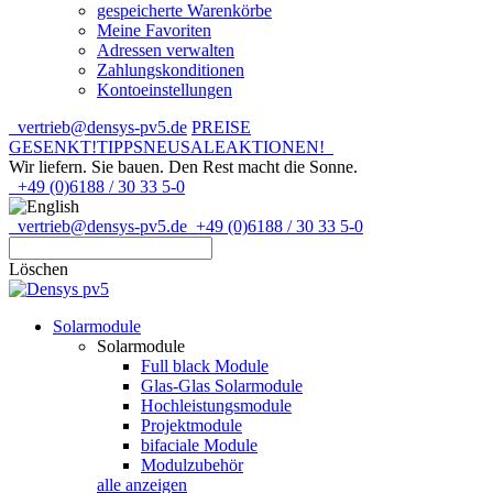
gespeicherte Warenkörbe
Meine Favoriten
Adressen verwalten
Zahlungskonditionen
Kontoeinstellungen
vertrieb@densys-pv5.de
PREISE
GESENKT!
TIPPS
NEU
SALE
AKTIONEN!
Wir liefern. Sie bauen.
Den Rest macht die Sonne.
+49 (0)6188 / 30 33 5-0
vertrieb@densys-pv5.de
+49 (0)6188 / 30 33 5-0
Löschen
Solarmodule
Solarmodule
Full black Module
Glas-Glas Solarmodule
Hochleistungsmodule
Projektmodule
bifaciale Module
Modulzubehör
alle anzeigen