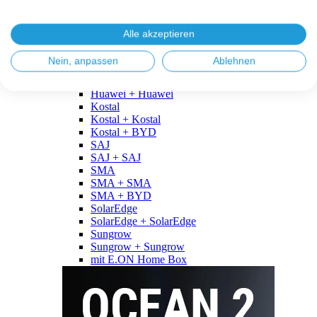
Fronius
Fronius + Fronius
Fronius + BYD
Alle akzeptieren
GoodWe
GoodWe + GoodWe
Nein, anpassen
Ablehnen
GoodWe + BYD
Huawei
Huawei + Huawei
Kostal
Kostal + Kostal
Kostal + BYD
SAJ
SAJ + SAJ
SMA
SMA + SMA
SMA + BYD
SolarEdge
SolarEdge + SolarEdge
Sungrow
Sungrow + Sungrow
mit E.ON Home Box