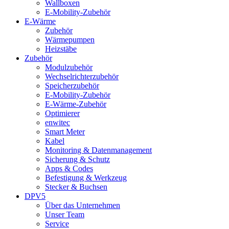
Wallboxen
E-Mobility-Zubehör
E-Wärme
Zubehör
Wärmepumpen
Heizstäbe
Zubehör
Modulzubehör
Wechselrichterzubehör
Speicherzubehör
E-Mobility-Zubehör
E-Wärme-Zubehör
Optimierer
enwitec
Smart Meter
Kabel
Monitoring & Datenmanagement
Sicherung & Schutz
Apps & Codes
Befestigung & Werkzeug
Stecker & Buchsen
DPV5
Über das Unternehmen
Unser Team
Service