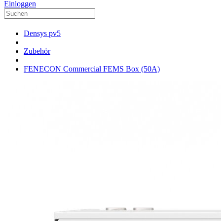
Einloggen
Densys pv5
Zubehör
FENECON Commercial FEMS Box (50A)