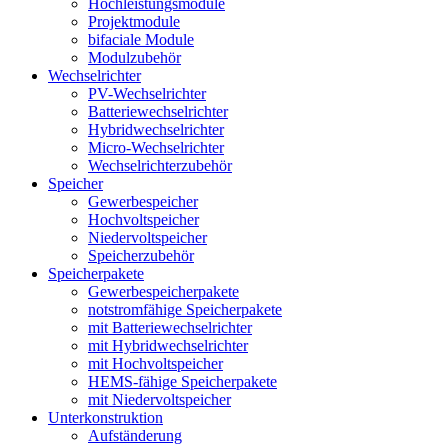
Hochleistungsmodule
Projektmodule
bifaciale Module
Modulzubehör
Wechselrichter
PV-Wechselrichter
Batteriewechselrichter
Hybridwechselrichter
Micro-Wechselrichter
Wechselrichterzubehör
Speicher
Gewerbespeicher
Hochvoltspeicher
Niedervoltspeicher
Speicherzubehör
Speicherpakete
Gewerbespeicherpakete
notstromfähige Speicherpakete
mit Batteriewechselrichter
mit Hybridwechselrichter
mit Hochvoltspeicher
HEMS-fähige Speicherpakete
mit Niedervoltspeicher
Unterkonstruktion
Aufständerung