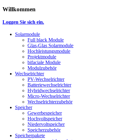
Willkommen
Loggen Sie sich ein.
Solarmodule
Full black Module
Glas-Glas Solarmodule
Hochleistungsmodule
Projektmodule
bifaciale Module
Modulzubehör
Wechselrichter
PV-Wechselrichter
Batteriewechselrichter
Hybridwechselrichter
Micro-Wechselrichter
Wechselrichterzubehör
Speicher
Gewerbespeicher
Hochvoltspeicher
Niedervoltspeicher
Speicherzubehör
Speicherpakete