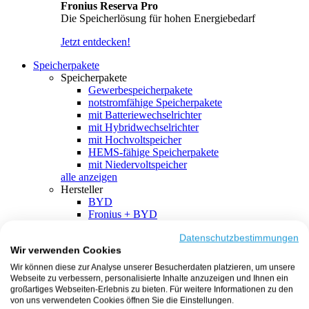
Fronius Reserva Pro
Die Speicherlösung für hohen Energiebedarf
Jetzt entdecken!
Speicherpakete
Speicherpakete
Gewerbespeicherpakete
notstromfähige Speicherpakete
mit Batteriewechselrichter
mit Hybridwechselrichter
mit Hochvoltspeicher
HEMS-fähige Speicherpakete
mit Niedervoltspeicher
alle anzeigen
Hersteller
BYD
Fronius + BYD
GoodWe + BYD
Kostal + BYD
Datenschutzbestimmungen
Wir verwenden Cookies
SMA + BYD
EcoFlow
Wir können diese zur Analyse unserer Besucherdaten platzieren, um unsere
EcoFlow + EcoFlow
Webseite zu verbessern, personalisierte Inhalte anzuzeigen und Ihnen ein
FENECON
großartiges Webseiten-Erlebnis zu bieten. Für weitere Informationen zu den
FENECON + FENECON
von uns verwendeten Cookies öffnen Sie die Einstellungen.