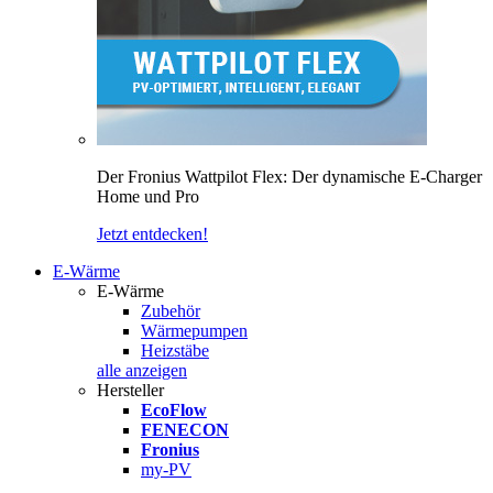
Der Fronius Wattpilot Flex: Der dynamische E-Charger
Home und Pro
Jetzt entdecken!
E-Wärme
E-Wärme
Zubehör
Wärmepumpen
Heizstäbe
alle anzeigen
Hersteller
EcoFlow
FENECON
Fronius
my-PV