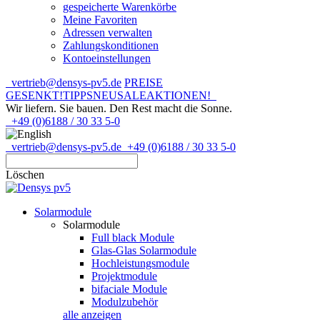
gespeicherte Warenkörbe
Meine Favoriten
Adressen verwalten
Zahlungskonditionen
Kontoeinstellungen
vertrieb@densys-pv5.de
PREISE
GESENKT!
TIPPS
NEU
SALE
AKTIONEN!
Wir liefern. Sie bauen.
Den Rest macht die Sonne.
+49 (0)6188 / 30 33 5-0
vertrieb@densys-pv5.de
+49 (0)6188 / 30 33 5-0
Löschen
Solarmodule
Solarmodule
Full black Module
Glas-Glas Solarmodule
Hochleistungsmodule
Projektmodule
bifaciale Module
Modulzubehör
alle anzeigen