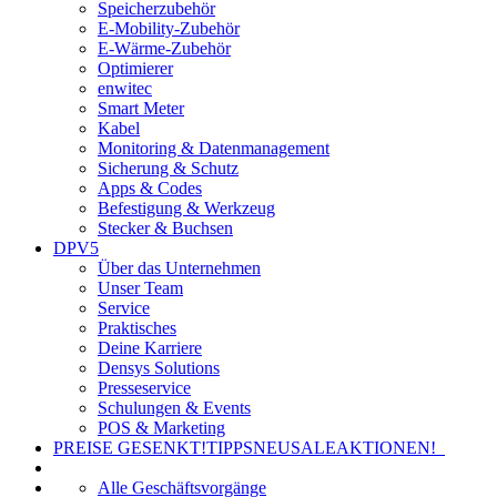
Speicherzubehör
E-Mobility-Zubehör
E-Wärme-Zubehör
Optimierer
enwitec
Smart Meter
Kabel
Monitoring & Datenmanagement
Sicherung & Schutz
Apps & Codes
Befestigung & Werkzeug
Stecker & Buchsen
DPV5
Über das Unternehmen
Unser Team
Service
Praktisches
Deine Karriere
Densys Solutions
Presseservice
Schulungen & Events
POS & Marketing
PREISE GESENKT!
TIPPS
NEU
SALE
AKTIONEN!
Alle Geschäftsvorgänge