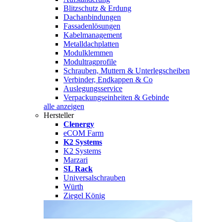
Blitzschutz & Erdung
Dachanbindungen
Fassadenlösungen
Kabelmanagement
Metalldachplatten
Modulklemmen
Modultragprofile
Schrauben, Muttern & Unterlegscheiben
Verbinder, Endkappen & Co
Auslegungsservice
Verpackungseinheiten & Gebinde
alle anzeigen
Hersteller
Clenergy
eCOM Farm
K2 Systems
K2 Systems
Marzari
SL Rack
Universalschrauben
Würth
Ziegel König