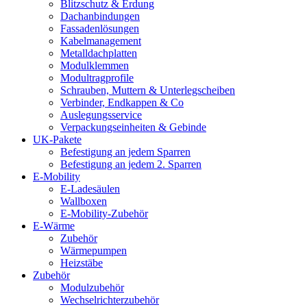
Blitzschutz & Erdung
Dachanbindungen
Fassadenlösungen
Kabelmanagement
Metalldachplatten
Modulklemmen
Modultragprofile
Schrauben, Muttern & Unterlegscheiben
Verbinder, Endkappen & Co
Auslegungsservice
Verpackungseinheiten & Gebinde
UK-Pakete
Befestigung an jedem Sparren
Befestigung an jedem 2. Sparren
E-Mobility
E-Ladesäulen
Wallboxen
E-Mobility-Zubehör
E-Wärme
Zubehör
Wärmepumpen
Heizstäbe
Zubehör
Modulzubehör
Wechselrichterzubehör