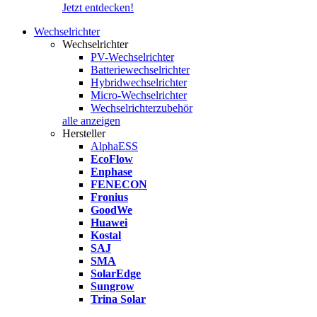
Jetzt entdecken!
Wechselrichter
Wechselrichter
PV-Wechselrichter
Batteriewechselrichter
Hybridwechselrichter
Micro-Wechselrichter
Wechselrichterzubehör
alle anzeigen
Hersteller
AlphaESS
EcoFlow
Enphase
FENECON
Fronius
GoodWe
Huawei
Kostal
SAJ
SMA
SolarEdge
Sungrow
Trina Solar