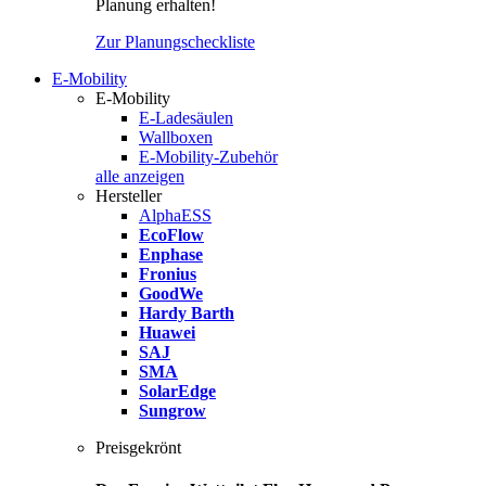
Planung erhalten!
Zur Planungscheckliste
E-Mobility
E-Mobility
E-Ladesäulen
Wallboxen
E-Mobility-Zubehör
alle anzeigen
Hersteller
AlphaESS
EcoFlow
Enphase
Fronius
GoodWe
Hardy Barth
Huawei
SAJ
SMA
SolarEdge
Sungrow
Preisgekrönt