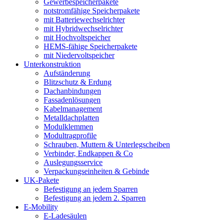
Gewerbespeicherpakete
notstromfähige Speicherpakete
mit Batteriewechselrichter
mit Hybridwechselrichter
mit Hochvoltspeicher
HEMS-fähige Speicherpakete
mit Niedervoltspeicher
Unterkonstruktion
Aufständerung
Blitzschutz & Erdung
Dachanbindungen
Fassadenlösungen
Kabelmanagement
Metalldachplatten
Modulklemmen
Modultragprofile
Schrauben, Muttern & Unterlegscheiben
Verbinder, Endkappen & Co
Auslegungsservice
Verpackungseinheiten & Gebinde
UK-Pakete
Befestigung an jedem Sparren
Befestigung an jedem 2. Sparren
E-Mobility
E-Ladesäulen