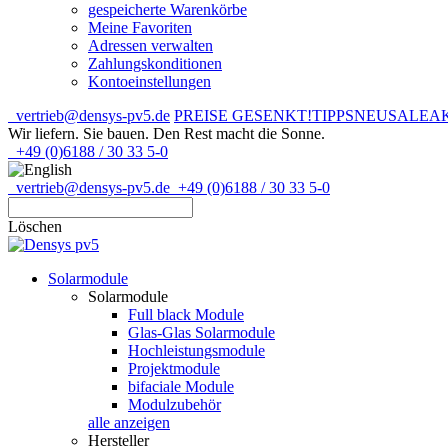
gespeicherte Warenkörbe
Meine Favoriten
Adressen verwalten
Zahlungskonditionen
Kontoeinstellungen
vertrieb@densys-pv5.de
PREISE GESENKT!
TIPPS
NEU
SALE
A
Wir liefern. Sie bauen.
Den Rest macht die Sonne.
+49 (0)6188 / 30 33 5-0
vertrieb@densys-pv5.de
+49 (0)6188 / 30 33 5-0
Löschen
Solarmodule
Solarmodule
Full black Module
Glas-Glas Solarmodule
Hochleistungsmodule
Projektmodule
bifaciale Module
Modulzubehör
alle anzeigen
Hersteller