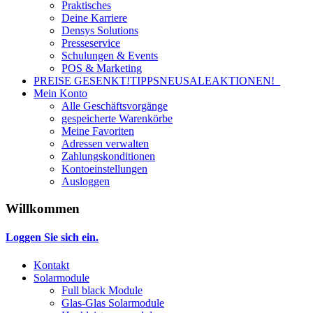
Praktisches
Deine Karriere
Densys Solutions
Presseservice
Schulungen & Events
POS & Marketing
PREISE GESENKT!
TIPPS
NEU
SALE
AKTIONEN!
Mein Konto
Alle Geschäftsvorgänge
gespeicherte Warenkörbe
Meine Favoriten
Adressen verwalten
Zahlungskonditionen
Kontoeinstellungen
Ausloggen
Willkommen
Loggen Sie sich ein.
Kontakt
Solarmodule
Full black Module
Glas-Glas Solarmodule