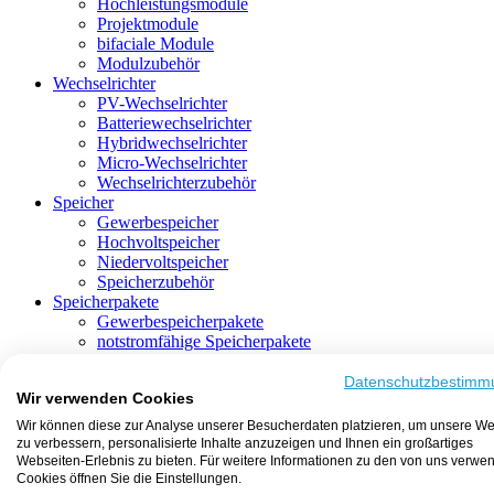
Hochleistungsmodule
Projektmodule
bifaciale Module
Modulzubehör
Wechselrichter
PV-Wechselrichter
Batteriewechselrichter
Hybridwechselrichter
Micro-Wechselrichter
Wechselrichterzubehör
Speicher
Gewerbespeicher
Hochvoltspeicher
Niedervoltspeicher
Speicherzubehör
Speicherpakete
Gewerbespeicherpakete
notstromfähige Speicherpakete
mit Batteriewechselrichter
mit Hybridwechselrichter
Datenschutzbestimm
Wir verwenden Cookies
mit Hochvoltspeicher
HEMS-fähige Speicherpakete
Wir können diese zur Analyse unserer Besucherdaten platzieren, um unsere We
mit Niedervoltspeicher
zu verbessern, personalisierte Inhalte anzuzeigen und Ihnen ein großartiges
Unterkonstruktion
Webseiten-Erlebnis zu bieten. Für weitere Informationen zu den von uns verwe
Aufständerung
Cookies öffnen Sie die Einstellungen.