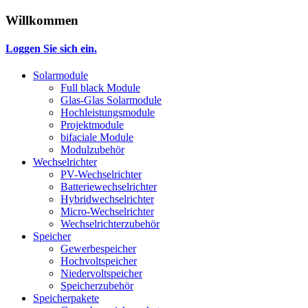
Willkommen
Loggen Sie sich ein.
Solarmodule
Full black Module
Glas-Glas Solarmodule
Hochleistungsmodule
Projektmodule
bifaciale Module
Modulzubehör
Wechselrichter
PV-Wechselrichter
Batteriewechselrichter
Hybridwechselrichter
Micro-Wechselrichter
Wechselrichterzubehör
Speicher
Gewerbespeicher
Hochvoltspeicher
Niedervoltspeicher
Speicherzubehör
Speicherpakete