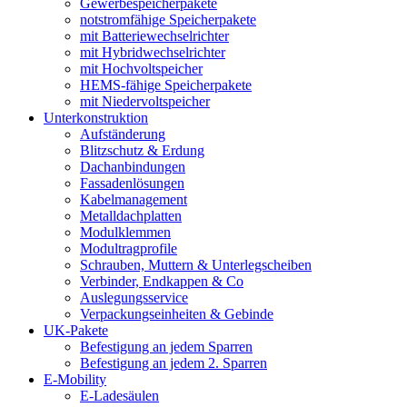
Gewerbespeicherpakete
notstromfähige Speicherpakete
mit Batteriewechselrichter
mit Hybridwechselrichter
mit Hochvoltspeicher
HEMS-fähige Speicherpakete
mit Niedervoltspeicher
Unterkonstruktion
Aufständerung
Blitzschutz & Erdung
Dachanbindungen
Fassadenlösungen
Kabelmanagement
Metalldachplatten
Modulklemmen
Modultragprofile
Schrauben, Muttern & Unterlegscheiben
Verbinder, Endkappen & Co
Auslegungsservice
Verpackungseinheiten & Gebinde
UK-Pakete
Befestigung an jedem Sparren
Befestigung an jedem 2. Sparren
E-Mobility
E-Ladesäulen