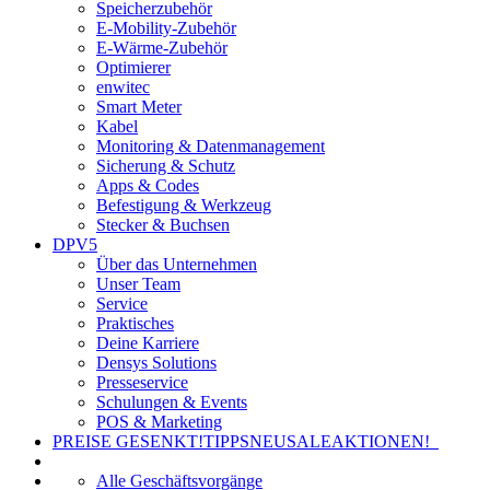
Speicherzubehör
E-Mobility-Zubehör
E-Wärme-Zubehör
Optimierer
enwitec
Smart Meter
Kabel
Monitoring & Datenmanagement
Sicherung & Schutz
Apps & Codes
Befestigung & Werkzeug
Stecker & Buchsen
DPV5
Über das Unternehmen
Unser Team
Service
Praktisches
Deine Karriere
Densys Solutions
Presseservice
Schulungen & Events
POS & Marketing
PREISE GESENKT!
TIPPS
NEU
SALE
AKTIONEN!
Alle Geschäftsvorgänge