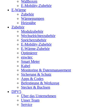
Wallboxen
E-Mobility-Zubehör
E-Wärme
Zubehör
Wärmepumpen
Heizstäbe
Zubehör
Modulzubehör
Wechselrichterzubehör
Speicherzubehör
E-Mobility-Zubehör
E-Wärme-Zubehör
Optimierer
enwitec
Smart Meter
Kabel
Monitoring & Datenmanagement
Sicherung & Schutz
Apps & Codes
Befestigung & Werkzeug
Stecker & Buchsen
DPV5
Über das Unternehmen
Unser Team
Service