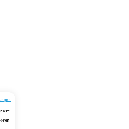
ungen
bseite
ndeten