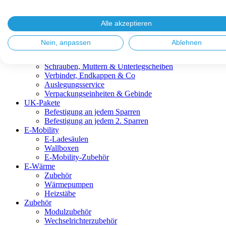
Blitzschutz & Erdung
Dachanbindungen
Fassadenlösungen
Alle akzeptieren
Kabelmanagement
Metalldachplatten
Nein, anpassen
Ablehnen
Modulklemmen
Modultragprofile
Schrauben, Muttern & Unterlegscheiben
Verbinder, Endkappen & Co
Auslegungsservice
Verpackungseinheiten & Gebinde
UK-Pakete
Befestigung an jedem Sparren
Befestigung an jedem 2. Sparren
E-Mobility
E-Ladesäulen
Wallboxen
E-Mobility-Zubehör
E-Wärme
Zubehör
Wärmepumpen
Heizstäbe
Zubehör
Modulzubehör
Wechselrichterzubehör