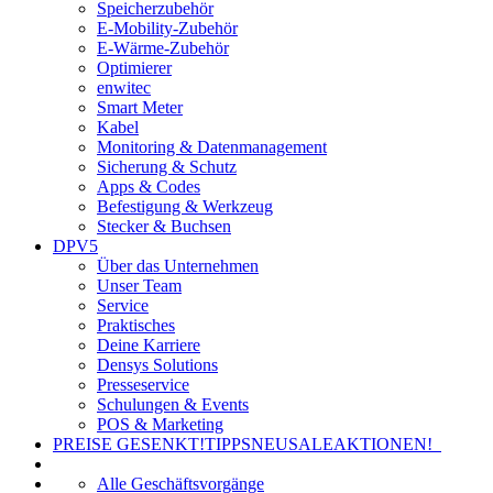
Speicherzubehör
E-Mobility-Zubehör
E-Wärme-Zubehör
Optimierer
enwitec
Smart Meter
Kabel
Monitoring & Datenmanagement
Sicherung & Schutz
Apps & Codes
Befestigung & Werkzeug
Stecker & Buchsen
DPV5
Über das Unternehmen
Unser Team
Service
Praktisches
Deine Karriere
Densys Solutions
Presseservice
Schulungen & Events
POS & Marketing
PREISE GESENKT!
TIPPS
NEU
SALE
AKTIONEN!
Alle Geschäftsvorgänge