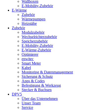
Wallboxen
E-Mobility-Zubehör
E-Wärme
Zubehör
Wärmepumpen
Heizstäbe
Zubehör
Modulzubehör
Wechselrichterzubehör
Speicherzubehör
E-Mobility-Zubehör
E-Wärme-Zubehör
Optimierer
enwitec
Smart Meter
Kabel
Monitoring & Datenmanagement
Sicherung & Schutz
Apps & Codes
Befestigung & Werkzeug
Stecker & Buchsen
DPV5
Über das Unternehmen
Unser Team
Service