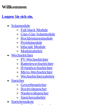
Willkommen
Loggen Sie sich ein.
Solarmodule
Full black Module
Glas-Glas Solarmodule
Hochleistungsmodule
Projektmodule
bifaciale Module
Modulzubehör
Wechselrichter
PV-Wechselrichter
Batteriewechselrichter
Hybridwechselrichter
Micro-Wechselrichter
Wechselrichterzubehör
Speicher
Gewerbespeicher
Hochvoltspeicher
Niedervoltspeicher
Speicherzubehör
Speicherpakete