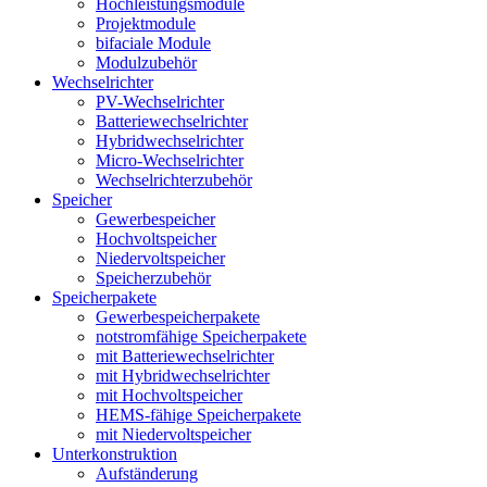
Hochleistungsmodule
Projektmodule
bifaciale Module
Modulzubehör
Wechselrichter
PV-Wechselrichter
Batteriewechselrichter
Hybridwechselrichter
Micro-Wechselrichter
Wechselrichterzubehör
Speicher
Gewerbespeicher
Hochvoltspeicher
Niedervoltspeicher
Speicherzubehör
Speicherpakete
Gewerbespeicherpakete
notstromfähige Speicherpakete
mit Batteriewechselrichter
mit Hybridwechselrichter
mit Hochvoltspeicher
HEMS-fähige Speicherpakete
mit Niedervoltspeicher
Unterkonstruktion
Aufständerung