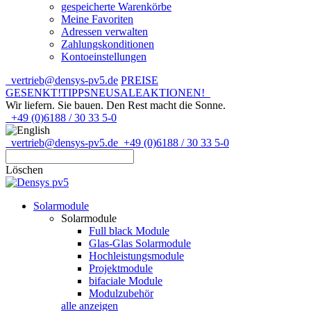
gespeicherte Warenkörbe
Meine Favoriten
Adressen verwalten
Zahlungskonditionen
Kontoeinstellungen
vertrieb@densys-pv5.de
PREISE
GESENKT!
TIPPS
NEU
SALE
AKTIONEN!
Wir liefern. Sie bauen.
Den Rest macht die Sonne.
+49 (0)6188 / 30 33 5-0
vertrieb@densys-pv5.de
+49 (0)6188 / 30 33 5-0
Löschen
Solarmodule
Solarmodule
Full black Module
Glas-Glas Solarmodule
Hochleistungsmodule
Projektmodule
bifaciale Module
Modulzubehör
alle anzeigen