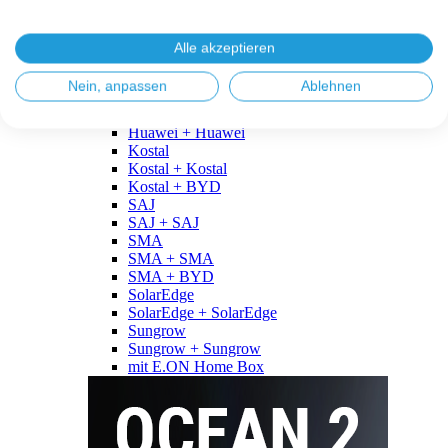
Fronius
Fronius + Fronius
Fronius + BYD
Alle akzeptieren
GoodWe
GoodWe + GoodWe
Nein, anpassen
Ablehnen
GoodWe + BYD
Huawei
Huawei + Huawei
Kostal
Kostal + Kostal
Kostal + BYD
SAJ
SAJ + SAJ
SMA
SMA + SMA
SMA + BYD
SolarEdge
SolarEdge + SolarEdge
Sungrow
Sungrow + Sungrow
mit E.ON Home Box