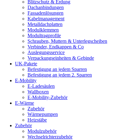
Blitzschutz & Erdung
Dachanbindungen
Fassadenlösungen
Kabelmanagement
Metalldachplatten
Modulklemmen
Modultragprofile
Schrauben, Muttern & Unterlegscheiben
Verbinder, Endkappen & Co
Auslegungsservice
Verpackungseinheiten & Gebinde
UK-Pakete
Befestigung an jedem Sparren
Befestigung an jedem 2. Sparren
E-Mobility
E-Ladesäulen
Wallboxen
E-Mobility-Zubehör
E-Wärme
Zubehör
Wärmepumpen
Heizstäbe
Zubehör
Modulzubehör
Wechselrichterzubehör