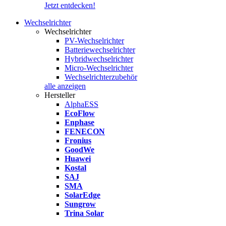
Jetzt entdecken!
Wechselrichter
Wechselrichter
PV-Wechselrichter
Batteriewechselrichter
Hybridwechselrichter
Micro-Wechselrichter
Wechselrichterzubehör
alle anzeigen
Hersteller
AlphaESS
EcoFlow
Enphase
FENECON
Fronius
GoodWe
Huawei
Kostal
SAJ
SMA
SolarEdge
Sungrow
Trina Solar