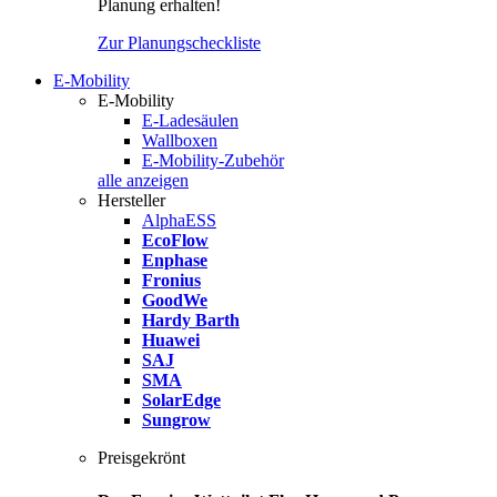
Planung erhalten!
Zur Planungscheckliste
E-Mobility
E-Mobility
E-Ladesäulen
Wallboxen
E-Mobility-Zubehör
alle anzeigen
Hersteller
AlphaESS
EcoFlow
Enphase
Fronius
GoodWe
Hardy Barth
Huawei
SAJ
SMA
SolarEdge
Sungrow
Preisgekrönt