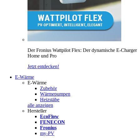
Der Fronius Wattpilot Flex: Der dynamische E-Charger
Home und Pro
Jetzt entdecken!
E-Wärme
E-Wärme
Zubehör
Wärmepumpen
Heizstäbe
alle anzeigen
Hersteller
EcoFlow
FENECON
Fronius
my-PV