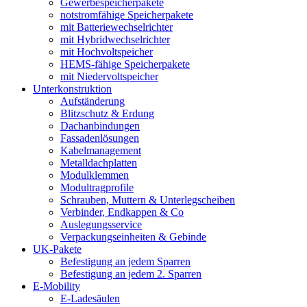
Gewerbespeicherpakete
notstromfähige Speicherpakete
mit Batteriewechselrichter
mit Hybridwechselrichter
mit Hochvoltspeicher
HEMS-fähige Speicherpakete
mit Niedervoltspeicher
Unterkonstruktion
Aufständerung
Blitzschutz & Erdung
Dachanbindungen
Fassadenlösungen
Kabelmanagement
Metalldachplatten
Modulklemmen
Modultragprofile
Schrauben, Muttern & Unterlegscheiben
Verbinder, Endkappen & Co
Auslegungsservice
Verpackungseinheiten & Gebinde
UK-Pakete
Befestigung an jedem Sparren
Befestigung an jedem 2. Sparren
E-Mobility
E-Ladesäulen