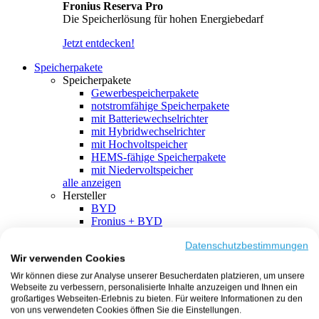
Fronius Reserva Pro
Die Speicherlösung für hohen Energiebedarf
Jetzt entdecken!
Speicherpakete
Speicherpakete
Gewerbespeicherpakete
notstromfähige Speicherpakete
mit Batteriewechselrichter
mit Hybridwechselrichter
mit Hochvoltspeicher
HEMS-fähige Speicherpakete
mit Niedervoltspeicher
alle anzeigen
Hersteller
BYD
Fronius + BYD
GoodWe + BYD
Kostal + BYD
Datenschutzbestimmungen
Wir verwenden Cookies
SMA + BYD
EcoFlow
Wir können diese zur Analyse unserer Besucherdaten platzieren, um unsere
EcoFlow + EcoFlow
Webseite zu verbessern, personalisierte Inhalte anzuzeigen und Ihnen ein
FENECON
großartiges Webseiten-Erlebnis zu bieten. Für weitere Informationen zu den
FENECON + FENECON
von uns verwendeten Cookies öffnen Sie die Einstellungen.