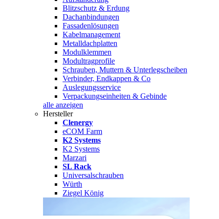
Blitzschutz & Erdung
Dachanbindungen
Fassadenlösungen
Kabelmanagement
Metalldachplatten
Modulklemmen
Modultragprofile
Schrauben, Muttern & Unterlegscheiben
Verbinder, Endkappen & Co
Auslegungsservice
Verpackungseinheiten & Gebinde
alle anzeigen
Hersteller
Clenergy
eCOM Farm
K2 Systems
K2 Systems
Marzari
SL Rack
Universalschrauben
Würth
Ziegel König