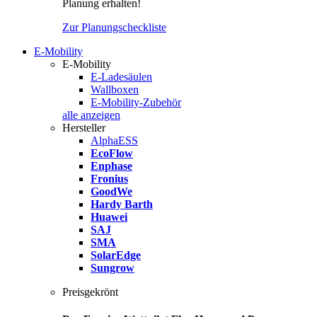
Planung erhalten!
Zur Planungscheckliste
E-Mobility
E-Mobility
E-Ladesäulen
Wallboxen
E-Mobility-Zubehör
alle anzeigen
Hersteller
AlphaESS
EcoFlow
Enphase
Fronius
GoodWe
Hardy Barth
Huawei
SAJ
SMA
SolarEdge
Sungrow
Preisgekrönt