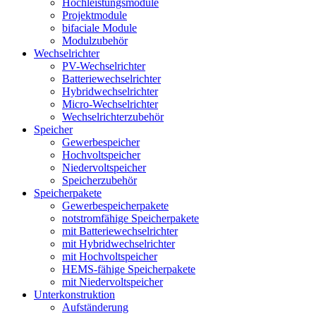
Hochleistungsmodule
Projektmodule
bifaciale Module
Modulzubehör
Wechselrichter
PV-Wechselrichter
Batteriewechselrichter
Hybridwechselrichter
Micro-Wechselrichter
Wechselrichterzubehör
Speicher
Gewerbespeicher
Hochvoltspeicher
Niedervoltspeicher
Speicherzubehör
Speicherpakete
Gewerbespeicherpakete
notstromfähige Speicherpakete
mit Batteriewechselrichter
mit Hybridwechselrichter
mit Hochvoltspeicher
HEMS-fähige Speicherpakete
mit Niedervoltspeicher
Unterkonstruktion
Aufständerung