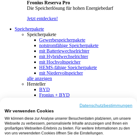
Fronius Reserva Pro
Die Speicherlösung für hohen Energiebedarf
Jetzt entdecken!
Speicherpakete
Speicherpakete
Gewerbespeicherpakete
notstromfähige Speicherpakete
mit Batteriewechselrichter
mit Hybridwechselrichter
mit Hochvoltspeicher
HEMS-fähige Speicherpakete
mit Niedervoltspeicher
alle anzeigen
Hersteller
BYD
Fronius + BYD
GoodWe + BYD
Kostal + BYD
Datenschutzbestimmungen
Wir verwenden Cookies
SMA + BYD
EcoFlow
Wir können diese zur Analyse unserer Besucherdaten platzieren, um unsere
EcoFlow + EcoFlow
Webseite zu verbessern, personalisierte Inhalte anzuzeigen und Ihnen ein
FENECON
großartiges Webseiten-Erlebnis zu bieten. Für weitere Informationen zu den
FENECON + FENECON
von uns verwendeten Cookies öffnen Sie die Einstellungen.