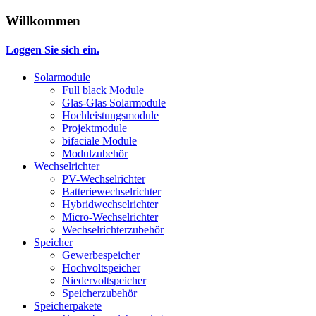
Willkommen
Loggen Sie sich ein.
Solarmodule
Full black Module
Glas-Glas Solarmodule
Hochleistungsmodule
Projektmodule
bifaciale Module
Modulzubehör
Wechselrichter
PV-Wechselrichter
Batteriewechselrichter
Hybridwechselrichter
Micro-Wechselrichter
Wechselrichterzubehör
Speicher
Gewerbespeicher
Hochvoltspeicher
Niedervoltspeicher
Speicherzubehör
Speicherpakete