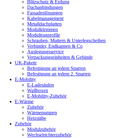
Blitzschutz & Erdung
Dachanbindungen
Fassadenlösungen
Kabelmanagement
Metalldachplatten
Modulklemmen
Modultragprofile
Schrauben, Muttern & Unterlegscheiben
Verbinder, Endkappen & Co
Auslegungsservice
Verpackungseinheiten & Gebinde
UK-Pakete
Befestigung an jedem Sparren
Befestigung an jedem 2. Sparren
E-Mobility
E-Ladesäulen
Wallboxen
E-Mobility-Zubehör
E-Wärme
Zubehör
Wärmepumpen
Heizstäbe
Zubehör
Modulzubehör
Wechselrichterzubehör