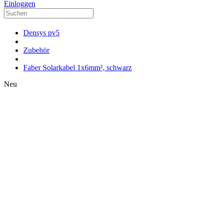
Einloggen
Densys pv5
Zubehör
Faber Solarkabel 1x6mm², schwarz
Neu