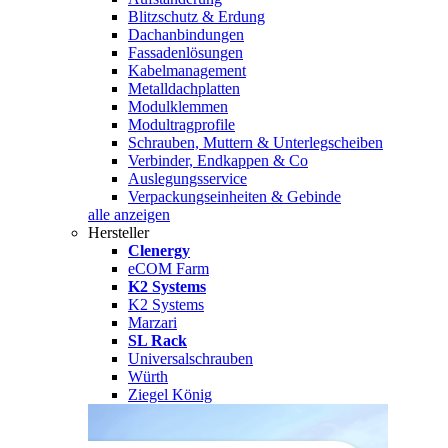
Blitzschutz & Erdung
Dachanbindungen
Fassadenlösungen
Kabelmanagement
Metalldachplatten
Modulklemmen
Modultragprofile
Schrauben, Muttern & Unterlegscheiben
Verbinder, Endkappen & Co
Auslegungsservice
Verpackungseinheiten & Gebinde
alle anzeigen
Hersteller
Clenergy
eCOM Farm
K2 Systems
K2 Systems
Marzari
SL Rack
Universalschrauben
Würth
Ziegel König