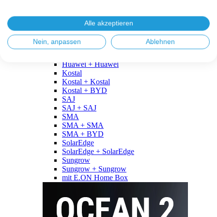
Fronius
Fronius + Fronius
Fronius + BYD
Alle akzeptieren
GoodWe
GoodWe + GoodWe
Nein, anpassen
Ablehnen
GoodWe + BYD
Huawei
Huawei + Huawei
Kostal
Kostal + Kostal
Kostal + BYD
SAJ
SAJ + SAJ
SMA
SMA + SMA
SMA + BYD
SolarEdge
SolarEdge + SolarEdge
Sungrow
Sungrow + Sungrow
mit E.ON Home Box