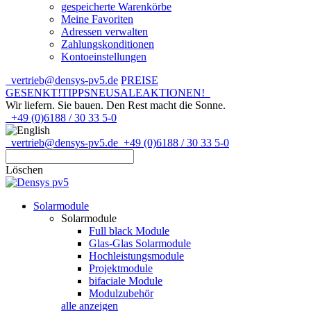
gespeicherte Warenkörbe
Meine Favoriten
Adressen verwalten
Zahlungskonditionen
Kontoeinstellungen
vertrieb@densys-pv5.de
PREISE
GESENKT!
TIPPS
NEU
SALE
AKTIONEN!
Wir liefern. Sie bauen.
Den Rest macht die Sonne.
+49 (0)6188 / 30 33 5-0
vertrieb@densys-pv5.de
+49 (0)6188 / 30 33 5-0
Löschen
Solarmodule
Solarmodule
Full black Module
Glas-Glas Solarmodule
Hochleistungsmodule
Projektmodule
bifaciale Module
Modulzubehör
alle anzeigen