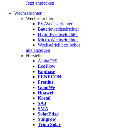
Jetzt entdecken!
Wechselrichter
Wechselrichter
PV-Wechselrichter
Batteriewechselrichter
Hybridwechselrichter
Micro-Wechselrichter
Wechselrichterzubehör
alle anzeigen
Hersteller
AlphaESS
EcoFlow
Enphase
FENECON
Fronius
GoodWe
Huawei
Kostal
SAJ
SMA
SolarEdge
Sungrow
Trina Solar