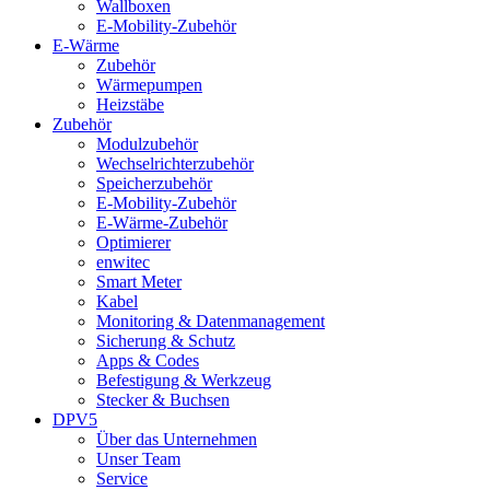
Wallboxen
E-Mobility-Zubehör
E-Wärme
Zubehör
Wärmepumpen
Heizstäbe
Zubehör
Modulzubehör
Wechselrichterzubehör
Speicherzubehör
E-Mobility-Zubehör
E-Wärme-Zubehör
Optimierer
enwitec
Smart Meter
Kabel
Monitoring & Datenmanagement
Sicherung & Schutz
Apps & Codes
Befestigung & Werkzeug
Stecker & Buchsen
DPV5
Über das Unternehmen
Unser Team
Service