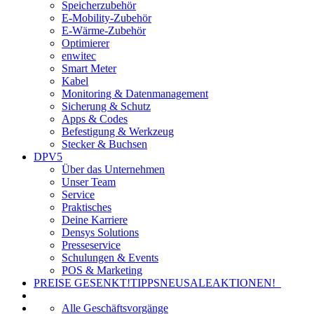
Speicherzubehör
E-Mobility-Zubehör
E-Wärme-Zubehör
Optimierer
enwitec
Smart Meter
Kabel
Monitoring & Datenmanagement
Sicherung & Schutz
Apps & Codes
Befestigung & Werkzeug
Stecker & Buchsen
DPV5
Über das Unternehmen
Unser Team
Service
Praktisches
Deine Karriere
Densys Solutions
Presseservice
Schulungen & Events
POS & Marketing
PREISE GESENKT!
TIPPS
NEU
SALE
AKTIONEN!
Alle Geschäftsvorgänge