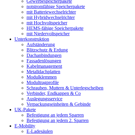
Gewerbespeicherpakete
notstromfähige Speicherpakete
mit Batteriewechselrichter
mit Hybridwechselrichter
mit Hochvoltspeicher
HEMS-fähige Speicherpakete
mit Niedervoltspeicher
Unterkonstruktion
Aufständerung
Blitzschutz & Erdung
Dachanbindungen
Fassadenlösungen
Kabelmanagement
Metalldachplatten
Modulklemmen
Modultragprofile
Schrauben, Muttern & Unterlegscheiben
Verbinder, Endkappen & Co
Auslegungsservice
Verpackungseinheiten & Gebinde
UK-Pakete
Befestigung an jedem Sparren
Befestigung an jedem 2. Sparren
E-Mobility
E-Ladesäulen