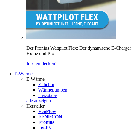
Der Fronius Wattpilot Flex: Der dynamische E-Charger
Home und Pro
Jetzt entdecken!
E-Wärme
E-Wärme
Zubehör
Wärmepumpen
Heizstäbe
alle anzeigen
Hersteller
EcoFlow
FENECON
Fronius
my-PV