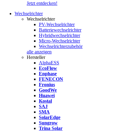
Jetzt entdecken!
Wechselrichter
Wechselrichter
PV-Wechselrichter
Batteriewechselrichter
Hybridwechselrichter
Micro-Wechselrichter
Wechselrichterzubehör
alle anzeigen
Hersteller
AlphaESS
EcoFlow
Enphase
FENECON
Fronius
GoodWe
Huawei
Kostal
SAJ
SMA
SolarEdge
Sungrow
Trina Solar