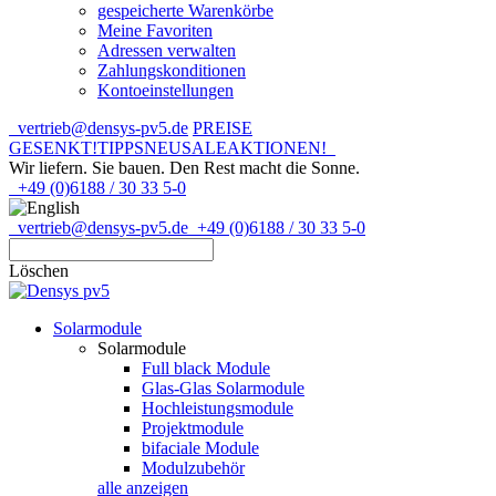
gespeicherte Warenkörbe
Meine Favoriten
Adressen verwalten
Zahlungskonditionen
Kontoeinstellungen
vertrieb@densys-pv5.de
PREISE
GESENKT!
TIPPS
NEU
SALE
AKTIONEN!
Wir liefern. Sie bauen.
Den Rest macht die Sonne.
+49 (0)6188 / 30 33 5-0
vertrieb@densys-pv5.de
+49 (0)6188 / 30 33 5-0
Löschen
Solarmodule
Solarmodule
Full black Module
Glas-Glas Solarmodule
Hochleistungsmodule
Projektmodule
bifaciale Module
Modulzubehör
alle anzeigen