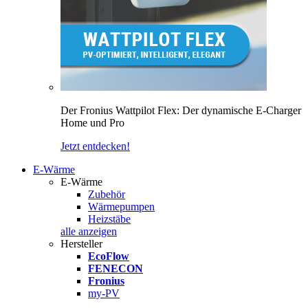
Der Fronius Wattpilot Flex: Der dynamische E-Charger
Home und Pro
Jetzt entdecken!
E-Wärme
E-Wärme
Zubehör
Wärmepumpen
Heizstäbe
alle anzeigen
Hersteller
EcoFlow
FENECON
Fronius
my-PV