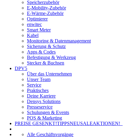
Speicherzubehör
E-Mobility-Zubehör
E-Wärme-Zubehör
Optimierer
enwitec
Smart Meter
Kabel
Monitoring & Datenmanagement
Sicherung & Schutz
Apps & Codes
Befestigung & Werkzeug
Stecker & Buchsen
DPV5
Über das Unternehmen
Unser Team
Service
Praktisches
Deine Karriere
Densys Solutions
Presseservice
Schulungen & Events
POS & Marketing
PREISE GESENKT!
TIPPS
NEU
SALE
AKTIONEN!
Alle Geschäftsvorgänge