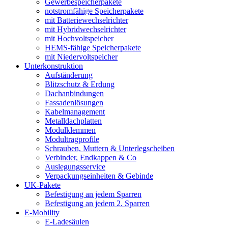
Gewerbespeicherpakete
notstromfähige Speicherpakete
mit Batteriewechselrichter
mit Hybridwechselrichter
mit Hochvoltspeicher
HEMS-fähige Speicherpakete
mit Niedervoltspeicher
Unterkonstruktion
Aufständerung
Blitzschutz & Erdung
Dachanbindungen
Fassadenlösungen
Kabelmanagement
Metalldachplatten
Modulklemmen
Modultragprofile
Schrauben, Muttern & Unterlegscheiben
Verbinder, Endkappen & Co
Auslegungsservice
Verpackungseinheiten & Gebinde
UK-Pakete
Befestigung an jedem Sparren
Befestigung an jedem 2. Sparren
E-Mobility
E-Ladesäulen