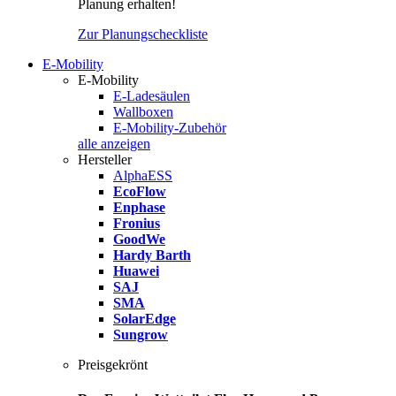
Planung erhalten!
Zur Planungscheckliste
E-Mobility
E-Mobility
E-Ladesäulen
Wallboxen
E-Mobility-Zubehör
alle anzeigen
Hersteller
AlphaESS
EcoFlow
Enphase
Fronius
GoodWe
Hardy Barth
Huawei
SAJ
SMA
SolarEdge
Sungrow
Preisgekrönt