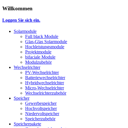
Willkommen
Loggen Sie sich ein.
Solarmodule
Full black Module
Glas-Glas Solarmodule
Hochleistungsmodule
Projektmodule
bifaciale Module
Modulzubehör
Wechselrichter
PV-Wechselrichter
Batteriewechselrichter
Hybridwechselrichter
Micro-Wechselrichter
Wechselrichterzubehör
Speicher
Gewerbespeicher
Hochvoltspeicher
Niedervoltspeicher
Speicherzubehör
Speicherpakete