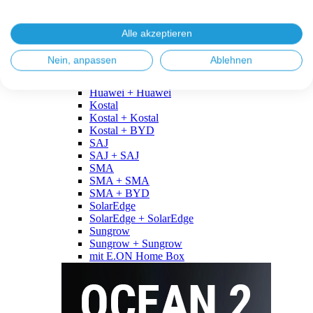
Fronius
Fronius + Fronius
Fronius + BYD
Alle akzeptieren
GoodWe
GoodWe + GoodWe
Nein, anpassen
Ablehnen
GoodWe + BYD
Huawei
Huawei + Huawei
Kostal
Kostal + Kostal
Kostal + BYD
SAJ
SAJ + SAJ
SMA
SMA + SMA
SMA + BYD
SolarEdge
SolarEdge + SolarEdge
Sungrow
Sungrow + Sungrow
mit E.ON Home Box