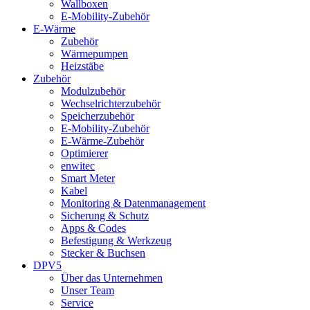
Wallboxen
E-Mobility-Zubehör
E-Wärme
Zubehör
Wärmepumpen
Heizstäbe
Zubehör
Modulzubehör
Wechselrichterzubehör
Speicherzubehör
E-Mobility-Zubehör
E-Wärme-Zubehör
Optimierer
enwitec
Smart Meter
Kabel
Monitoring & Datenmanagement
Sicherung & Schutz
Apps & Codes
Befestigung & Werkzeug
Stecker & Buchsen
DPV5
Über das Unternehmen
Unser Team
Service