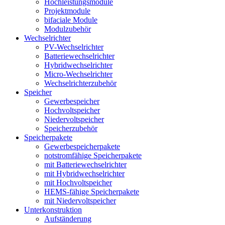
Hochleistungsmodule
Projektmodule
bifaciale Module
Modulzubehör
Wechselrichter
PV-Wechselrichter
Batteriewechselrichter
Hybridwechselrichter
Micro-Wechselrichter
Wechselrichterzubehör
Speicher
Gewerbespeicher
Hochvoltspeicher
Niedervoltspeicher
Speicherzubehör
Speicherpakete
Gewerbespeicherpakete
notstromfähige Speicherpakete
mit Batteriewechselrichter
mit Hybridwechselrichter
mit Hochvoltspeicher
HEMS-fähige Speicherpakete
mit Niedervoltspeicher
Unterkonstruktion
Aufständerung