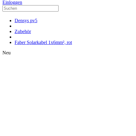
Einloggen
Densys pv5
Zubehör
Faber Solarkabel 1x6mm², rot
Neu