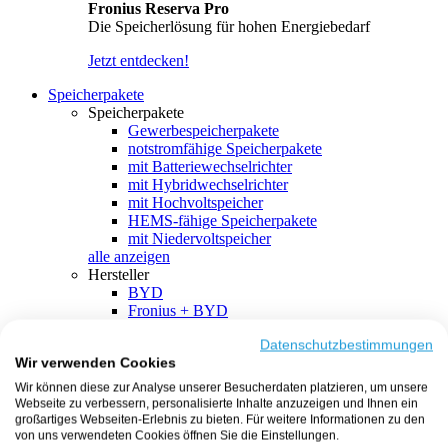
Fronius Reserva Pro
Die Speicherlösung für hohen Energiebedarf
Jetzt entdecken!
Speicherpakete
Speicherpakete
Gewerbespeicherpakete
notstromfähige Speicherpakete
mit Batteriewechselrichter
mit Hybridwechselrichter
mit Hochvoltspeicher
HEMS-fähige Speicherpakete
mit Niedervoltspeicher
alle anzeigen
Hersteller
BYD
Fronius + BYD
GoodWe + BYD
Kostal + BYD
Datenschutzbestimmungen
Wir verwenden Cookies
SMA + BYD
EcoFlow
Wir können diese zur Analyse unserer Besucherdaten platzieren, um unsere
EcoFlow + EcoFlow
Webseite zu verbessern, personalisierte Inhalte anzuzeigen und Ihnen ein
FENECON
großartiges Webseiten-Erlebnis zu bieten. Für weitere Informationen zu den
FENECON + FENECON
von uns verwendeten Cookies öffnen Sie die Einstellungen.