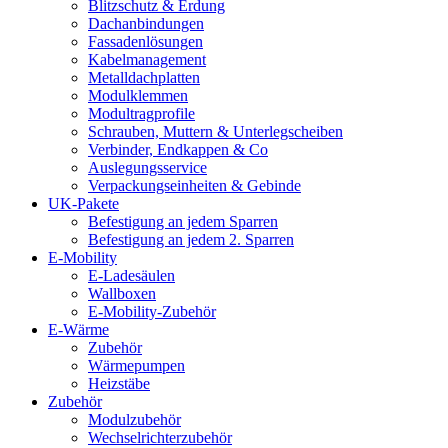
Blitzschutz & Erdung
Dachanbindungen
Fassadenlösungen
Kabelmanagement
Metalldachplatten
Modulklemmen
Modultragprofile
Schrauben, Muttern & Unterlegscheiben
Verbinder, Endkappen & Co
Auslegungsservice
Verpackungseinheiten & Gebinde
UK-Pakete
Befestigung an jedem Sparren
Befestigung an jedem 2. Sparren
E-Mobility
E-Ladesäulen
Wallboxen
E-Mobility-Zubehör
E-Wärme
Zubehör
Wärmepumpen
Heizstäbe
Zubehör
Modulzubehör
Wechselrichterzubehör