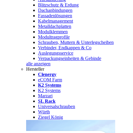
Blitzschutz & Erdung
Dachanbindungen
Fassadenlösungen
Kabelmanagement
Metalldachplatten
Modulklemmen
Modultragprofile
Schrauben, Muttern & Unterlegscheiben
Verbinder, Endkappen & Co
Auslegungsservice
Verpackungseinheiten & Gebinde
alle anzeigen
Hersteller
Clenergy
eCOM Farm
K2 Systems
K2 Systems
Marzari
SL Rack
Universalschrauben
Würth
Ziegel König