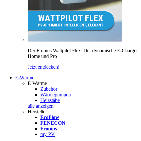
Der Fronius Wattpilot Flex: Der dynamische E-Charger
Home und Pro
Jetzt entdecken!
E-Wärme
E-Wärme
Zubehör
Wärmepumpen
Heizstäbe
alle anzeigen
Hersteller
EcoFlow
FENECON
Fronius
my-PV