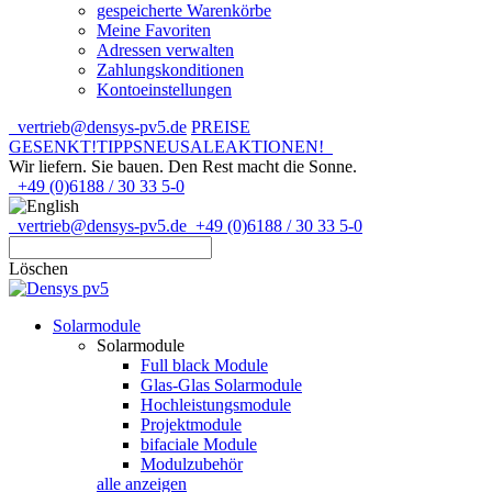
gespeicherte Warenkörbe
Meine Favoriten
Adressen verwalten
Zahlungskonditionen
Kontoeinstellungen
vertrieb@densys-pv5.de
PREISE
GESENKT!
TIPPS
NEU
SALE
AKTIONEN!
Wir liefern. Sie bauen.
Den Rest macht die Sonne.
+49 (0)6188 / 30 33 5-0
vertrieb@densys-pv5.de
+49 (0)6188 / 30 33 5-0
Löschen
Solarmodule
Solarmodule
Full black Module
Glas-Glas Solarmodule
Hochleistungsmodule
Projektmodule
bifaciale Module
Modulzubehör
alle anzeigen