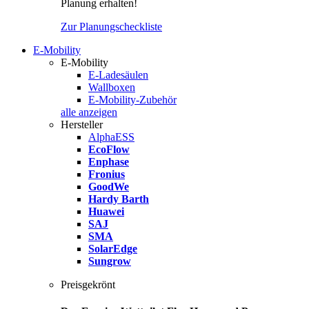
Planung erhalten!
Zur Planungscheckliste
E-Mobility
E-Mobility
E-Ladesäulen
Wallboxen
E-Mobility-Zubehör
alle anzeigen
Hersteller
AlphaESS
EcoFlow
Enphase
Fronius
GoodWe
Hardy Barth
Huawei
SAJ
SMA
SolarEdge
Sungrow
Preisgekrönt