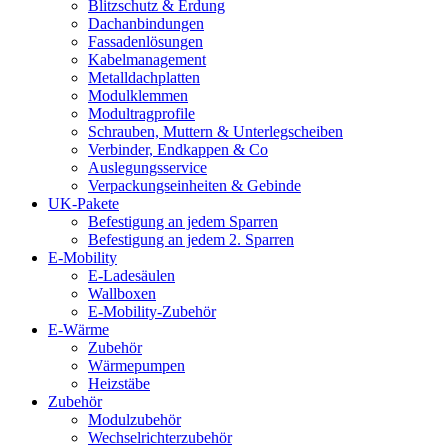
Blitzschutz & Erdung
Dachanbindungen
Fassadenlösungen
Kabelmanagement
Metalldachplatten
Modulklemmen
Modultragprofile
Schrauben, Muttern & Unterlegscheiben
Verbinder, Endkappen & Co
Auslegungsservice
Verpackungseinheiten & Gebinde
UK-Pakete
Befestigung an jedem Sparren
Befestigung an jedem 2. Sparren
E-Mobility
E-Ladesäulen
Wallboxen
E-Mobility-Zubehör
E-Wärme
Zubehör
Wärmepumpen
Heizstäbe
Zubehör
Modulzubehör
Wechselrichterzubehör