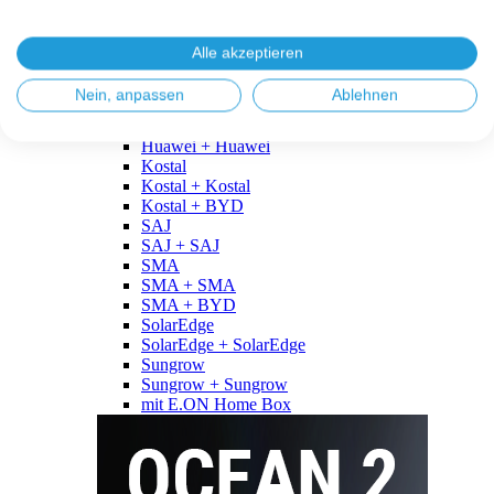
Fronius
Fronius + Fronius
Fronius + BYD
Alle akzeptieren
GoodWe
GoodWe + GoodWe
Nein, anpassen
Ablehnen
GoodWe + BYD
Huawei
Huawei + Huawei
Kostal
Kostal + Kostal
Kostal + BYD
SAJ
SAJ + SAJ
SMA
SMA + SMA
SMA + BYD
SolarEdge
SolarEdge + SolarEdge
Sungrow
Sungrow + Sungrow
mit E.ON Home Box