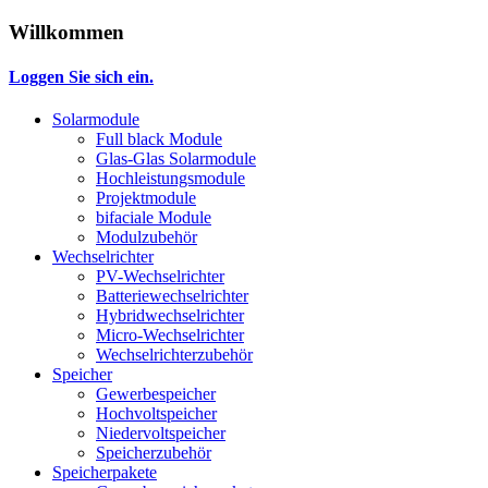
Willkommen
Loggen Sie sich ein.
Solarmodule
Full black Module
Glas-Glas Solarmodule
Hochleistungsmodule
Projektmodule
bifaciale Module
Modulzubehör
Wechselrichter
PV-Wechselrichter
Batteriewechselrichter
Hybridwechselrichter
Micro-Wechselrichter
Wechselrichterzubehör
Speicher
Gewerbespeicher
Hochvoltspeicher
Niedervoltspeicher
Speicherzubehör
Speicherpakete