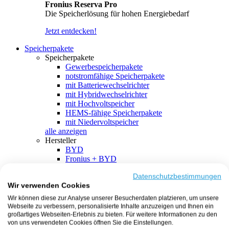
Fronius Reserva Pro
Die Speicherlösung für hohen Energiebedarf
Jetzt entdecken!
Speicherpakete
Speicherpakete
Gewerbespeicherpakete
notstromfähige Speicherpakete
mit Batteriewechselrichter
mit Hybridwechselrichter
mit Hochvoltspeicher
HEMS-fähige Speicherpakete
mit Niedervoltspeicher
alle anzeigen
Hersteller
BYD
Fronius + BYD
GoodWe + BYD
Kostal + BYD
Datenschutzbestimmungen
Wir verwenden Cookies
SMA + BYD
EcoFlow
Wir können diese zur Analyse unserer Besucherdaten platzieren, um unsere
EcoFlow + EcoFlow
Webseite zu verbessern, personalisierte Inhalte anzuzeigen und Ihnen ein
FENECON
großartiges Webseiten-Erlebnis zu bieten. Für weitere Informationen zu den
FENECON + FENECON
von uns verwendeten Cookies öffnen Sie die Einstellungen.