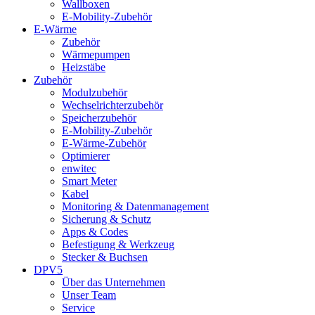
Wallboxen
E-Mobility-Zubehör
E-Wärme
Zubehör
Wärmepumpen
Heizstäbe
Zubehör
Modulzubehör
Wechselrichterzubehör
Speicherzubehör
E-Mobility-Zubehör
E-Wärme-Zubehör
Optimierer
enwitec
Smart Meter
Kabel
Monitoring & Datenmanagement
Sicherung & Schutz
Apps & Codes
Befestigung & Werkzeug
Stecker & Buchsen
DPV5
Über das Unternehmen
Unser Team
Service