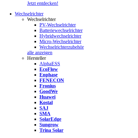
Jetzt entdecken!
Wechselrichter
Wechselrichter
PV-Wechselrichter
Batteriewechselrichter
Hybridwechselrichter
Micro-Wechselrichter
Wechselrichterzubehör
alle anzeigen
Hersteller
AlphaESS
EcoFlow
Enphase
FENECON
Fronius
GoodWe
Huawei
Kostal
SAJ
SMA
SolarEdge
Sungrow
Trina Solar