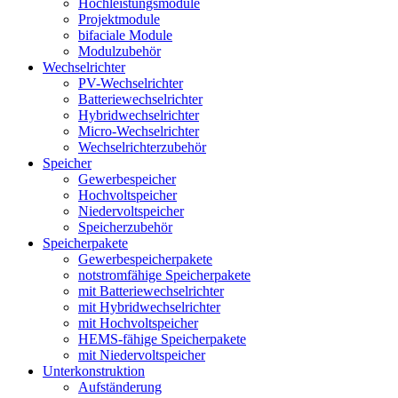
Hochleistungsmodule
Projektmodule
bifaciale Module
Modulzubehör
Wechselrichter
PV-Wechselrichter
Batteriewechselrichter
Hybridwechselrichter
Micro-Wechselrichter
Wechselrichterzubehör
Speicher
Gewerbespeicher
Hochvoltspeicher
Niedervoltspeicher
Speicherzubehör
Speicherpakete
Gewerbespeicherpakete
notstromfähige Speicherpakete
mit Batteriewechselrichter
mit Hybridwechselrichter
mit Hochvoltspeicher
HEMS-fähige Speicherpakete
mit Niedervoltspeicher
Unterkonstruktion
Aufständerung