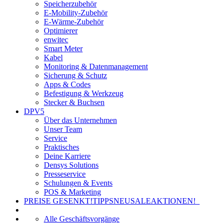
Speicherzubehör
E-Mobility-Zubehör
E-Wärme-Zubehör
Optimierer
enwitec
Smart Meter
Kabel
Monitoring & Datenmanagement
Sicherung & Schutz
Apps & Codes
Befestigung & Werkzeug
Stecker & Buchsen
DPV5
Über das Unternehmen
Unser Team
Service
Praktisches
Deine Karriere
Densys Solutions
Presseservice
Schulungen & Events
POS & Marketing
PREISE GESENKT!
TIPPS
NEU
SALE
AKTIONEN!
Alle Geschäftsvorgänge