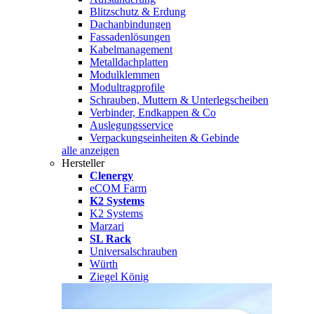
Blitzschutz & Erdung
Dachanbindungen
Fassadenlösungen
Kabelmanagement
Metalldachplatten
Modulklemmen
Modultragprofile
Schrauben, Muttern & Unterlegscheiben
Verbinder, Endkappen & Co
Auslegungsservice
Verpackungseinheiten & Gebinde
alle anzeigen
Hersteller
Clenergy
eCOM Farm
K2 Systems
K2 Systems
Marzari
SL Rack
Universalschrauben
Würth
Ziegel König