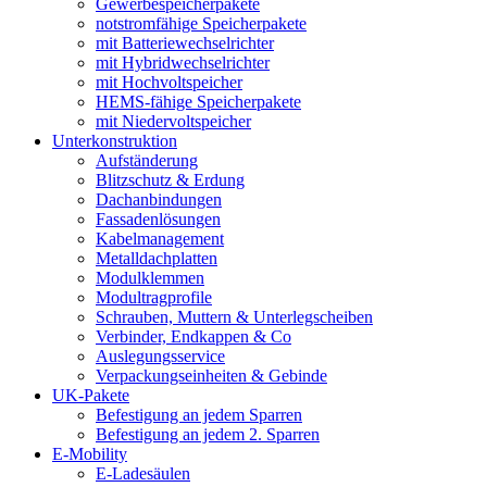
Gewerbespeicherpakete
notstromfähige Speicherpakete
mit Batteriewechselrichter
mit Hybridwechselrichter
mit Hochvoltspeicher
HEMS-fähige Speicherpakete
mit Niedervoltspeicher
Unterkonstruktion
Aufständerung
Blitzschutz & Erdung
Dachanbindungen
Fassadenlösungen
Kabelmanagement
Metalldachplatten
Modulklemmen
Modultragprofile
Schrauben, Muttern & Unterlegscheiben
Verbinder, Endkappen & Co
Auslegungsservice
Verpackungseinheiten & Gebinde
UK-Pakete
Befestigung an jedem Sparren
Befestigung an jedem 2. Sparren
E-Mobility
E-Ladesäulen