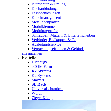
Blitzschutz & Erdung
Dachanbindungen
Fassadenlösungen
Kabelmanagement
Metalldachplatten
Modulklemmen
Modultragprofile
Schrauben, Muttern & Unterlegscheiben
Verbinder, Endkappen & Co
Auslegungsservice
Verpackungseinheiten & Gebinde
alle anzeigen
Hersteller
Clenergy
eCOM Farm
K2 Systems
K2 Systems
Marzari
SL Rack
Universalschrauben
Würth
Ziegel König