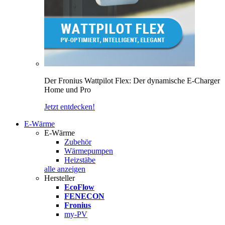
Der Fronius Wattpilot Flex: Der dynamische E-Charger
Home und Pro
Jetzt entdecken!
E-Wärme
E-Wärme
Zubehör
Wärmepumpen
Heizstäbe
alle anzeigen
Hersteller
EcoFlow
FENECON
Fronius
my-PV