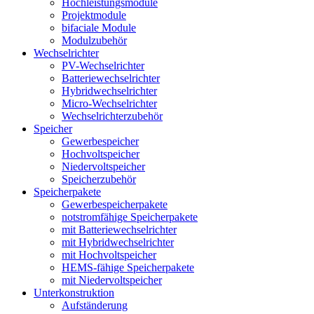
Hochleistungsmodule
Projektmodule
bifaciale Module
Modulzubehör
Wechselrichter
PV-Wechselrichter
Batteriewechselrichter
Hybridwechselrichter
Micro-Wechselrichter
Wechselrichterzubehör
Speicher
Gewerbespeicher
Hochvoltspeicher
Niedervoltspeicher
Speicherzubehör
Speicherpakete
Gewerbespeicherpakete
notstromfähige Speicherpakete
mit Batteriewechselrichter
mit Hybridwechselrichter
mit Hochvoltspeicher
HEMS-fähige Speicherpakete
mit Niedervoltspeicher
Unterkonstruktion
Aufständerung