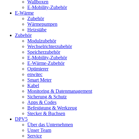
Wallboxen
E-Mobility-Zubehör
E-Wärme
Zubehör
Wärmepumpen
Heizstäbe
Zubehör
Modulzubehör
Wechselrichterzubehör
Speicherzubehör
E-Mobility-Zubehör
E-Wärme-Zubehör
Optimierer
enwitec
Smart Meter
Kabel
Monitoring & Datenmanagement
Sicherung & Schutz
Apps & Codes
Befestigung & Werkzeug
Stecker & Buchsen
DPV5
Über das Unternehmen
Unser Team
Service