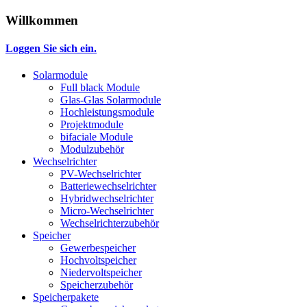
Willkommen
Loggen Sie sich ein.
Solarmodule
Full black Module
Glas-Glas Solarmodule
Hochleistungsmodule
Projektmodule
bifaciale Module
Modulzubehör
Wechselrichter
PV-Wechselrichter
Batteriewechselrichter
Hybridwechselrichter
Micro-Wechselrichter
Wechselrichterzubehör
Speicher
Gewerbespeicher
Hochvoltspeicher
Niedervoltspeicher
Speicherzubehör
Speicherpakete