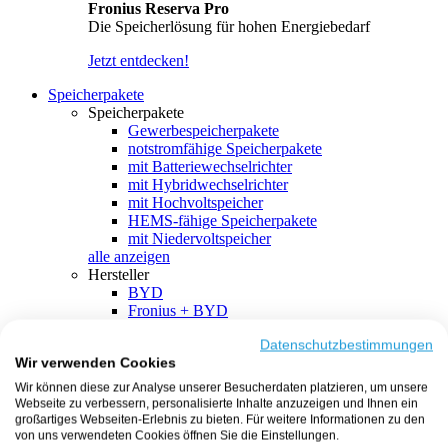
Fronius Reserva Pro
Die Speicherlösung für hohen Energiebedarf
Jetzt entdecken!
Speicherpakete
Speicherpakete
Gewerbespeicherpakete
notstromfähige Speicherpakete
mit Batteriewechselrichter
mit Hybridwechselrichter
mit Hochvoltspeicher
HEMS-fähige Speicherpakete
mit Niedervoltspeicher
alle anzeigen
Hersteller
BYD
Fronius + BYD
GoodWe + BYD
Kostal + BYD
Datenschutzbestimmungen
Wir verwenden Cookies
SMA + BYD
EcoFlow
Wir können diese zur Analyse unserer Besucherdaten platzieren, um unsere
EcoFlow + EcoFlow
Webseite zu verbessern, personalisierte Inhalte anzuzeigen und Ihnen ein
FENECON
großartiges Webseiten-Erlebnis zu bieten. Für weitere Informationen zu den
FENECON + FENECON
von uns verwendeten Cookies öffnen Sie die Einstellungen.