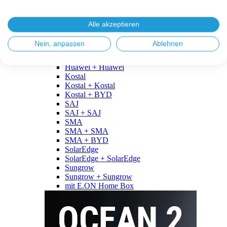
Fronius
Fronius + Fronius
Fronius + BYD
Alle akzeptieren
GoodWe
GoodWe + GoodWe
Nein, anpassen
Ablehnen
GoodWe + BYD
Huawei
Huawei + Huawei
Kostal
Kostal + Kostal
Kostal + BYD
SAJ
SAJ + SAJ
SMA
SMA + SMA
SMA + BYD
SolarEdge
SolarEdge + SolarEdge
Sungrow
Sungrow + Sungrow
mit E.ON Home Box