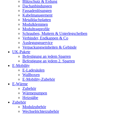
Blitzschutz & Erdung
Dachanbindungen
Fassadenlösungen
Kabelmanagement
Metalldachplatten
Modulklemmen
Modultragprofile
Schrauben, Muttern & Unterlegscheiben
Verbinder, Endkappen & Co
Auslegungsservice
Verpackungseinheiten & Gebinde
UK-Pakete
Befestigung an jedem Sparren
Befestigung an jedem 2. Sparren
E-Mobility
E-Ladesäulen
Wallboxen
E-Mobility-Zubehör
E-Wärme
Zubehör
Wärmepumpen
Heizstäbe
Zubehör
Modulzubehör
Wechselrichterzubehör