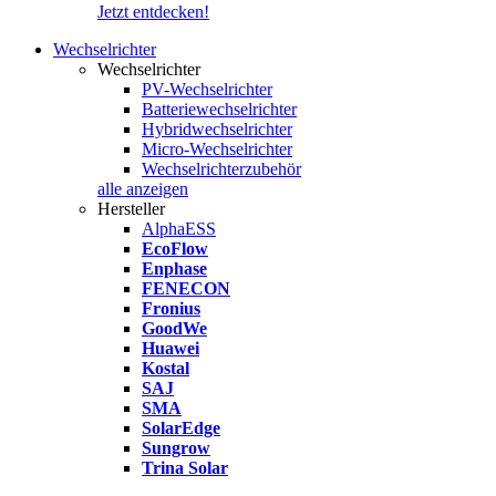
Jetzt entdecken!
Wechselrichter
Wechselrichter
PV-Wechselrichter
Batteriewechselrichter
Hybridwechselrichter
Micro-Wechselrichter
Wechselrichterzubehör
alle anzeigen
Hersteller
AlphaESS
EcoFlow
Enphase
FENECON
Fronius
GoodWe
Huawei
Kostal
SAJ
SMA
SolarEdge
Sungrow
Trina Solar