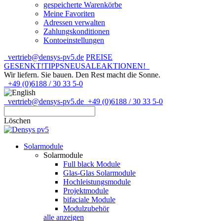
gespeicherte Warenkörbe
Meine Favoriten
Adressen verwalten
Zahlungskonditionen
Kontoeinstellungen
vertrieb@densys-pv5.de
PREISE
GESENKT!
TIPPS
NEU
SALE
AKTIONEN!
Wir liefern. Sie bauen.
Den Rest macht die Sonne.
+49 (0)6188 / 30 33 5-0
vertrieb@densys-pv5.de
+49 (0)6188 / 30 33 5-0
Löschen
Solarmodule
Solarmodule
Full black Module
Glas-Glas Solarmodule
Hochleistungsmodule
Projektmodule
bifaciale Module
Modulzubehör
alle anzeigen