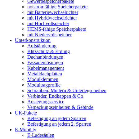
Gewerbespeicherpakete
notstromfähige Speicherpakete
mit Batteriewechselrichter
mit Hybridwechselrichter
mit Hochvoltspeicher
HEMS-fähige Speicherpakete
mit Niedervoltspeicher
Unterkonstruktion
Aufständerung
Blitzschutz & Erdung
Dachanbindungen
Fassadenlösungen
Kabelmanagement
Metalldachplatten
Modulklemmen
Modultragprofile
Schrauben, Muttern & Unterlegscheiben
Verbinder, Endkappen & Co
Auslegungsservice
Verpackungseinheiten & Gebinde
UK-Pakete
Befestigung an jedem Sparren
Befestigung an jedem 2. Sparren
E-Mobility
E-Ladesäulen