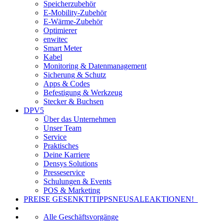
Speicherzubehör
E-Mobility-Zubehör
E-Wärme-Zubehör
Optimierer
enwitec
Smart Meter
Kabel
Monitoring & Datenmanagement
Sicherung & Schutz
Apps & Codes
Befestigung & Werkzeug
Stecker & Buchsen
DPV5
Über das Unternehmen
Unser Team
Service
Praktisches
Deine Karriere
Densys Solutions
Presseservice
Schulungen & Events
POS & Marketing
PREISE GESENKT!
TIPPS
NEU
SALE
AKTIONEN!
Alle Geschäftsvorgänge