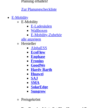
Planung erhalten!
Zur Planungscheckliste
E-Mobility
E-Mobility
E-Ladesäulen
Wallboxen
E-Mobility-Zubehör
alle anzeigen
Hersteller
AlphaESS
EcoFlow
Enphase
Fronius
GoodWe
Hardy Barth
Huawei
SAJ
SMA
SolarEdge
Sungrow
Preisgekrönt