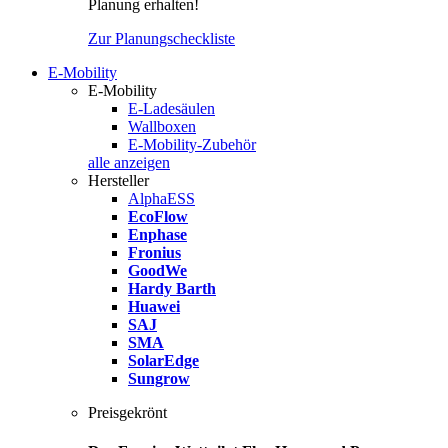
Planung erhalten!
Zur Planungscheckliste
E-Mobility
E-Mobility
E-Ladesäulen
Wallboxen
E-Mobility-Zubehör
alle anzeigen
Hersteller
AlphaESS
EcoFlow
Enphase
Fronius
GoodWe
Hardy Barth
Huawei
SAJ
SMA
SolarEdge
Sungrow
Preisgekrönt