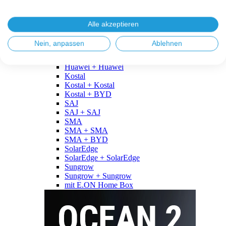
Fronius
Fronius + Fronius
Fronius + BYD
Alle akzeptieren
GoodWe
GoodWe + GoodWe
Nein, anpassen
Ablehnen
GoodWe + BYD
Huawei
Huawei + Huawei
Kostal
Kostal + Kostal
Kostal + BYD
SAJ
SAJ + SAJ
SMA
SMA + SMA
SMA + BYD
SolarEdge
SolarEdge + SolarEdge
Sungrow
Sungrow + Sungrow
mit E.ON Home Box