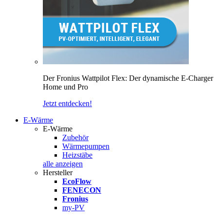
Der Fronius Wattpilot Flex: Der dynamische E-Charger
Home und Pro
Jetzt entdecken!
E-Wärme
E-Wärme
Zubehör
Wärmepumpen
Heizstäbe
alle anzeigen
Hersteller
EcoFlow
FENECON
Fronius
my-PV