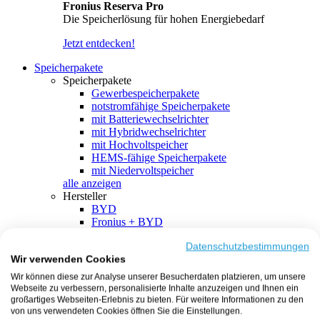
Fronius Reserva Pro
Die Speicherlösung für hohen Energiebedarf
Jetzt entdecken!
Speicherpakete
Speicherpakete
Gewerbespeicherpakete
notstromfähige Speicherpakete
mit Batteriewechselrichter
mit Hybridwechselrichter
mit Hochvoltspeicher
HEMS-fähige Speicherpakete
mit Niedervoltspeicher
alle anzeigen
Hersteller
BYD
Fronius + BYD
GoodWe + BYD
Kostal + BYD
Datenschutzbestimmungen
Wir verwenden Cookies
SMA + BYD
EcoFlow
Wir können diese zur Analyse unserer Besucherdaten platzieren, um unsere
EcoFlow + EcoFlow
Webseite zu verbessern, personalisierte Inhalte anzuzeigen und Ihnen ein
FENECON
großartiges Webseiten-Erlebnis zu bieten. Für weitere Informationen zu den
FENECON + FENECON
von uns verwendeten Cookies öffnen Sie die Einstellungen.