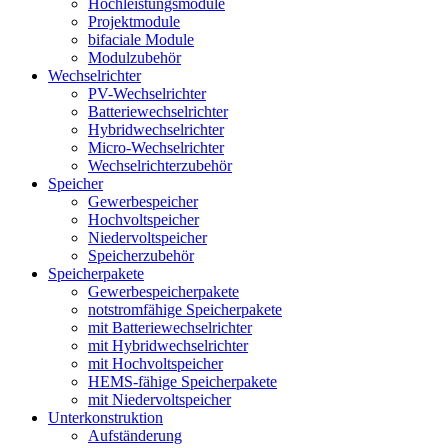
Hochleistungsmodule
Projektmodule
bifaciale Module
Modulzubehör
Wechselrichter
PV-Wechselrichter
Batteriewechselrichter
Hybridwechselrichter
Micro-Wechselrichter
Wechselrichterzubehör
Speicher
Gewerbespeicher
Hochvoltspeicher
Niedervoltspeicher
Speicherzubehör
Speicherpakete
Gewerbespeicherpakete
notstromfähige Speicherpakete
mit Batteriewechselrichter
mit Hybridwechselrichter
mit Hochvoltspeicher
HEMS-fähige Speicherpakete
mit Niedervoltspeicher
Unterkonstruktion
Aufständerung