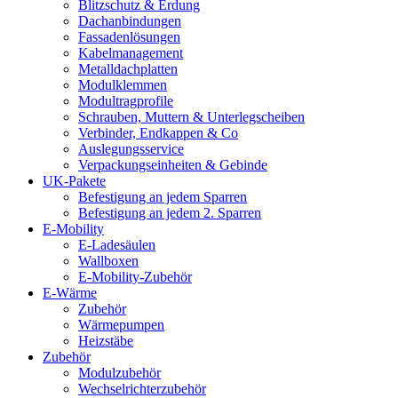
Blitzschutz & Erdung
Dachanbindungen
Fassadenlösungen
Kabelmanagement
Metalldachplatten
Modulklemmen
Modultragprofile
Schrauben, Muttern & Unterlegscheiben
Verbinder, Endkappen & Co
Auslegungsservice
Verpackungseinheiten & Gebinde
UK-Pakete
Befestigung an jedem Sparren
Befestigung an jedem 2. Sparren
E-Mobility
E-Ladesäulen
Wallboxen
E-Mobility-Zubehör
E-Wärme
Zubehör
Wärmepumpen
Heizstäbe
Zubehör
Modulzubehör
Wechselrichterzubehör