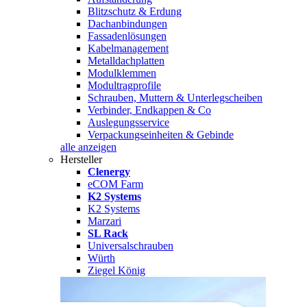
Blitzschutz & Erdung
Dachanbindungen
Fassadenlösungen
Kabelmanagement
Metalldachplatten
Modulklemmen
Modultragprofile
Schrauben, Muttern & Unterlegscheiben
Verbinder, Endkappen & Co
Auslegungsservice
Verpackungseinheiten & Gebinde
alle anzeigen
Hersteller
Clenergy
eCOM Farm
K2 Systems
K2 Systems
Marzari
SL Rack
Universalschrauben
Würth
Ziegel König