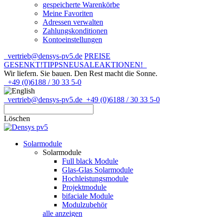
gespeicherte Warenkörbe
Meine Favoriten
Adressen verwalten
Zahlungskonditionen
Kontoeinstellungen
vertrieb@densys-pv5.de
PREISE
GESENKT!
TIPPS
NEU
SALE
AKTIONEN!
Wir liefern. Sie bauen.
Den Rest macht die Sonne.
+49 (0)6188 / 30 33 5-0
vertrieb@densys-pv5.de
+49 (0)6188 / 30 33 5-0
Löschen
Solarmodule
Solarmodule
Full black Module
Glas-Glas Solarmodule
Hochleistungsmodule
Projektmodule
bifaciale Module
Modulzubehör
alle anzeigen