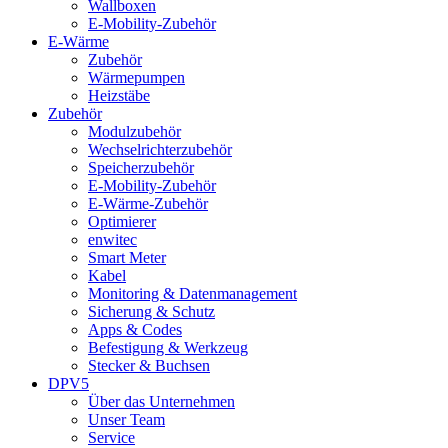
Wallboxen
E-Mobility-Zubehör
E-Wärme
Zubehör
Wärmepumpen
Heizstäbe
Zubehör
Modulzubehör
Wechselrichterzubehör
Speicherzubehör
E-Mobility-Zubehör
E-Wärme-Zubehör
Optimierer
enwitec
Smart Meter
Kabel
Monitoring & Datenmanagement
Sicherung & Schutz
Apps & Codes
Befestigung & Werkzeug
Stecker & Buchsen
DPV5
Über das Unternehmen
Unser Team
Service