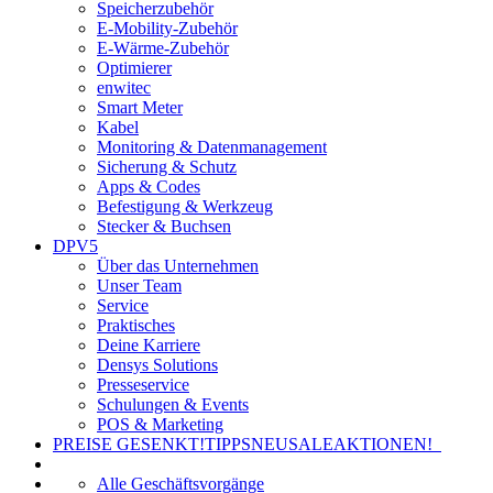
Speicherzubehör
E-Mobility-Zubehör
E-Wärme-Zubehör
Optimierer
enwitec
Smart Meter
Kabel
Monitoring & Datenmanagement
Sicherung & Schutz
Apps & Codes
Befestigung & Werkzeug
Stecker & Buchsen
DPV5
Über das Unternehmen
Unser Team
Service
Praktisches
Deine Karriere
Densys Solutions
Presseservice
Schulungen & Events
POS & Marketing
PREISE GESENKT!
TIPPS
NEU
SALE
AKTIONEN!
Alle Geschäftsvorgänge