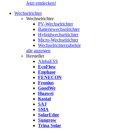
Jetzt entdecken!
Wechselrichter
Wechselrichter
PV-Wechselrichter
Batteriewechselrichter
Hybridwechselrichter
Micro-Wechselrichter
Wechselrichterzubehör
alle anzeigen
Hersteller
AlphaESS
EcoFlow
Enphase
FENECON
Fronius
GoodWe
Huawei
Kostal
SAJ
SMA
SolarEdge
Sungrow
Trina Solar