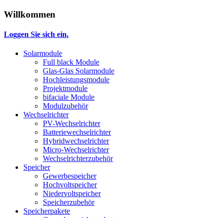
Willkommen
Loggen Sie sich ein.
Solarmodule
Full black Module
Glas-Glas Solarmodule
Hochleistungsmodule
Projektmodule
bifaciale Module
Modulzubehör
Wechselrichter
PV-Wechselrichter
Batteriewechselrichter
Hybridwechselrichter
Micro-Wechselrichter
Wechselrichterzubehör
Speicher
Gewerbespeicher
Hochvoltspeicher
Niedervoltspeicher
Speicherzubehör
Speicherpakete