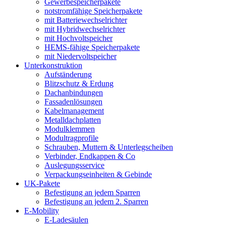
Gewerbespeicherpakete
notstromfähige Speicherpakete
mit Batteriewechselrichter
mit Hybridwechselrichter
mit Hochvoltspeicher
HEMS-fähige Speicherpakete
mit Niedervoltspeicher
Unterkonstruktion
Aufständerung
Blitzschutz & Erdung
Dachanbindungen
Fassadenlösungen
Kabelmanagement
Metalldachplatten
Modulklemmen
Modultragprofile
Schrauben, Muttern & Unterlegscheiben
Verbinder, Endkappen & Co
Auslegungsservice
Verpackungseinheiten & Gebinde
UK-Pakete
Befestigung an jedem Sparren
Befestigung an jedem 2. Sparren
E-Mobility
E-Ladesäulen