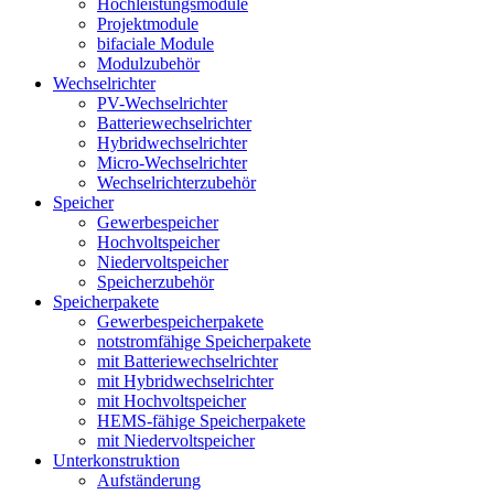
Hochleistungsmodule
Projektmodule
bifaciale Module
Modulzubehör
Wechselrichter
PV-Wechselrichter
Batteriewechselrichter
Hybridwechselrichter
Micro-Wechselrichter
Wechselrichterzubehör
Speicher
Gewerbespeicher
Hochvoltspeicher
Niedervoltspeicher
Speicherzubehör
Speicherpakete
Gewerbespeicherpakete
notstromfähige Speicherpakete
mit Batteriewechselrichter
mit Hybridwechselrichter
mit Hochvoltspeicher
HEMS-fähige Speicherpakete
mit Niedervoltspeicher
Unterkonstruktion
Aufständerung