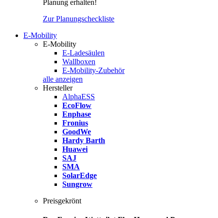
Planung erhalten!
Zur Planungscheckliste
E-Mobility
E-Mobility
E-Ladesäulen
Wallboxen
E-Mobility-Zubehör
alle anzeigen
Hersteller
AlphaESS
EcoFlow
Enphase
Fronius
GoodWe
Hardy Barth
Huawei
SAJ
SMA
SolarEdge
Sungrow
Preisgekrönt