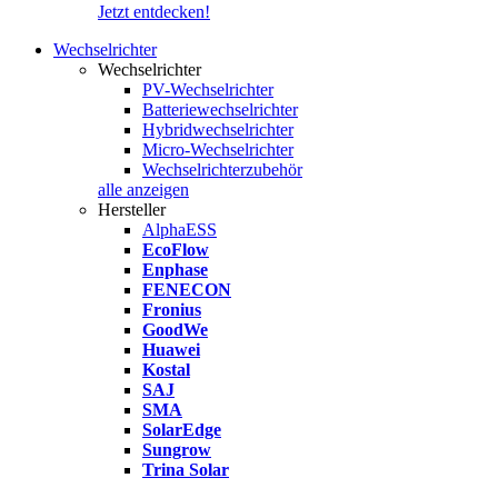
Jetzt entdecken!
Wechselrichter
Wechselrichter
PV-Wechselrichter
Batteriewechselrichter
Hybridwechselrichter
Micro-Wechselrichter
Wechselrichterzubehör
alle anzeigen
Hersteller
AlphaESS
EcoFlow
Enphase
FENECON
Fronius
GoodWe
Huawei
Kostal
SAJ
SMA
SolarEdge
Sungrow
Trina Solar