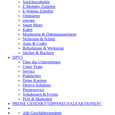
Speicherzubehör
E-Mobility-Zubehör
E-Wärme-Zubehör
Optimierer
enwitec
Smart Meter
Kabel
Monitoring & Datenmanagement
Sicherung & Schutz
Apps & Codes
Befestigung & Werkzeug
Stecker & Buchsen
DPV5
Über das Unternehmen
Unser Team
Service
Praktisches
Deine Karriere
Densys Solutions
Presseservice
Schulungen & Events
POS & Marketing
PREISE GESENKT!
TIPPS
NEU
SALE
AKTIONEN!
Alle Geschäftsvorgänge