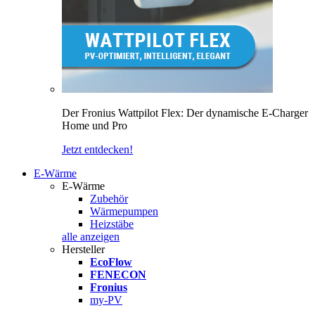
Der Fronius Wattpilot Flex: Der dynamische E-Charger
Home und Pro
Jetzt entdecken!
E-Wärme
E-Wärme
Zubehör
Wärmepumpen
Heizstäbe
alle anzeigen
Hersteller
EcoFlow
FENECON
Fronius
my-PV