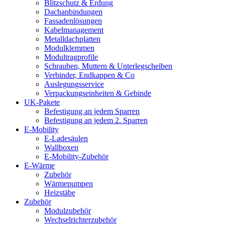
Blitzschutz & Erdung
Dachanbindungen
Fassadenlösungen
Kabelmanagement
Metalldachplatten
Modulklemmen
Modultragprofile
Schrauben, Muttern & Unterlegscheiben
Verbinder, Endkappen & Co
Auslegungsservice
Verpackungseinheiten & Gebinde
UK-Pakete
Befestigung an jedem Sparren
Befestigung an jedem 2. Sparren
E-Mobility
E-Ladesäulen
Wallboxen
E-Mobility-Zubehör
E-Wärme
Zubehör
Wärmepumpen
Heizstäbe
Zubehör
Modulzubehör
Wechselrichterzubehör