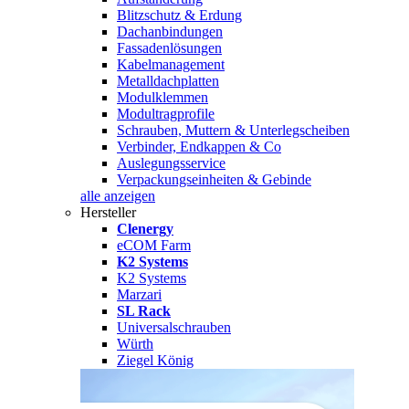
Blitzschutz & Erdung
Dachanbindungen
Fassadenlösungen
Kabelmanagement
Metalldachplatten
Modulklemmen
Modultragprofile
Schrauben, Muttern & Unterlegscheiben
Verbinder, Endkappen & Co
Auslegungsservice
Verpackungseinheiten & Gebinde
alle anzeigen
Hersteller
Clenergy
eCOM Farm
K2 Systems
K2 Systems
Marzari
SL Rack
Universalschrauben
Würth
Ziegel König