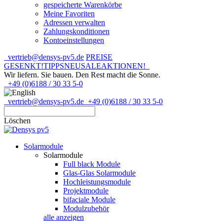
gespeicherte Warenkörbe
Meine Favoriten
Adressen verwalten
Zahlungskonditionen
Kontoeinstellungen
vertrieb@densys-pv5.de
PREISE
GESENKT!
TIPPS
NEU
SALE
AKTIONEN!
Wir liefern. Sie bauen.
Den Rest macht die Sonne.
+49 (0)6188 / 30 33 5-0
vertrieb@densys-pv5.de
+49 (0)6188 / 30 33 5-0
Löschen
Solarmodule
Solarmodule
Full black Module
Glas-Glas Solarmodule
Hochleistungsmodule
Projektmodule
bifaciale Module
Modulzubehör
alle anzeigen