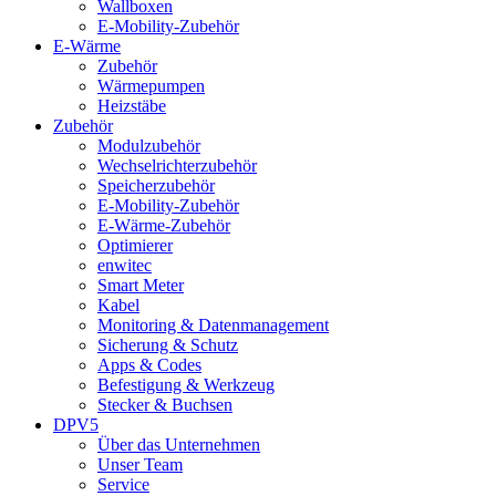
Wallboxen
E-Mobility-Zubehör
E-Wärme
Zubehör
Wärmepumpen
Heizstäbe
Zubehör
Modulzubehör
Wechselrichterzubehör
Speicherzubehör
E-Mobility-Zubehör
E-Wärme-Zubehör
Optimierer
enwitec
Smart Meter
Kabel
Monitoring & Datenmanagement
Sicherung & Schutz
Apps & Codes
Befestigung & Werkzeug
Stecker & Buchsen
DPV5
Über das Unternehmen
Unser Team
Service