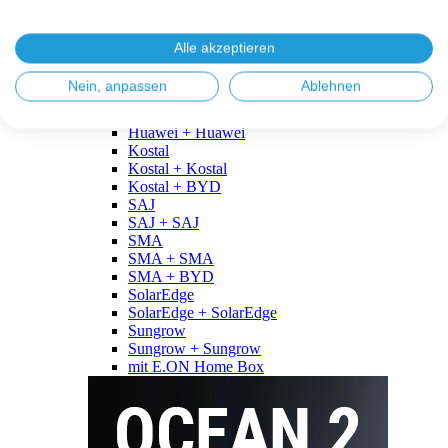
Fronius
Fronius + Fronius
Fronius + BYD
Alle akzeptieren
GoodWe
GoodWe + GoodWe
Nein, anpassen
Ablehnen
GoodWe + BYD
Huawei
Huawei + Huawei
Kostal
Kostal + Kostal
Kostal + BYD
SAJ
SAJ + SAJ
SMA
SMA + SMA
SMA + BYD
SolarEdge
SolarEdge + SolarEdge
Sungrow
Sungrow + Sungrow
mit E.ON Home Box