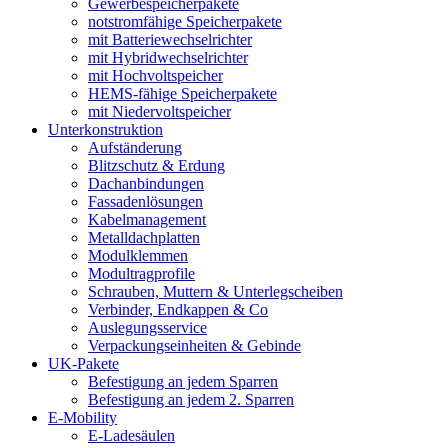
Gewerbespeicherpakete
notstromfähige Speicherpakete
mit Batteriewechselrichter
mit Hybridwechselrichter
mit Hochvoltspeicher
HEMS-fähige Speicherpakete
mit Niedervoltspeicher
Unterkonstruktion
Aufständerung
Blitzschutz & Erdung
Dachanbindungen
Fassadenlösungen
Kabelmanagement
Metalldachplatten
Modulklemmen
Modultragprofile
Schrauben, Muttern & Unterlegscheiben
Verbinder, Endkappen & Co
Auslegungsservice
Verpackungseinheiten & Gebinde
UK-Pakete
Befestigung an jedem Sparren
Befestigung an jedem 2. Sparren
E-Mobility
E-Ladesäulen