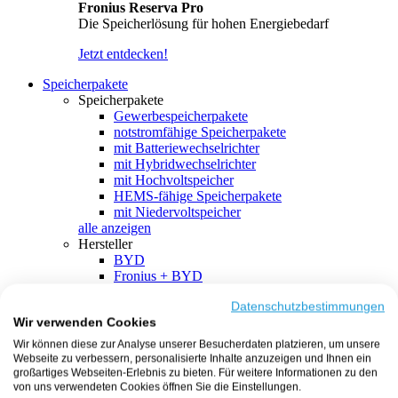
Fronius Reserva Pro
Die Speicherlösung für hohen Energiebedarf
Jetzt entdecken!
Speicherpakete
Speicherpakete
Gewerbespeicherpakete
notstromfähige Speicherpakete
mit Batteriewechselrichter
mit Hybridwechselrichter
mit Hochvoltspeicher
HEMS-fähige Speicherpakete
mit Niedervoltspeicher
alle anzeigen
Hersteller
BYD
Fronius + BYD
GoodWe + BYD
Kostal + BYD
Datenschutzbestimmungen
Wir verwenden Cookies
SMA + BYD
EcoFlow
Wir können diese zur Analyse unserer Besucherdaten platzieren, um unsere
EcoFlow + EcoFlow
Webseite zu verbessern, personalisierte Inhalte anzuzeigen und Ihnen ein
FENECON
großartiges Webseiten-Erlebnis zu bieten. Für weitere Informationen zu den
FENECON + FENECON
von uns verwendeten Cookies öffnen Sie die Einstellungen.