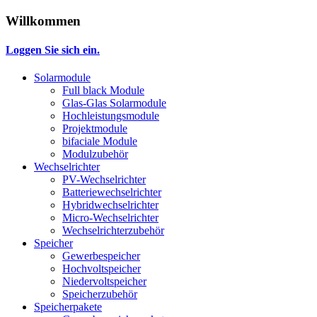
Willkommen
Loggen Sie sich ein.
Solarmodule
Full black Module
Glas-Glas Solarmodule
Hochleistungsmodule
Projektmodule
bifaciale Module
Modulzubehör
Wechselrichter
PV-Wechselrichter
Batteriewechselrichter
Hybridwechselrichter
Micro-Wechselrichter
Wechselrichterzubehör
Speicher
Gewerbespeicher
Hochvoltspeicher
Niedervoltspeicher
Speicherzubehör
Speicherpakete