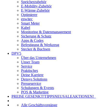
Speicherzubehör
E-Mobility-Zubehör
E-Wärme-Zubehör
Optimierer
enwitec
Smart Meter
Kabel
Monitoring & Datenmanagement
Sicherung & Schutz
Apps & Codes
Befestigung & Werkzeug
Stecker & Buchsen
DPV5
Über das Unternehmen
Unser Team
Service
Praktisches
Deine Karriere
Densys Solutions
Presseservice
Schulungen & Events
POS & Marketing
PREISE GESENKT!
TIPPS
NEU
SALE
AKTIONEN!
Alle Geschäftsvorgänge