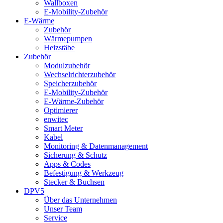
Wallboxen
E-Mobility-Zubehör
E-Wärme
Zubehör
Wärmepumpen
Heizstäbe
Zubehör
Modulzubehör
Wechselrichterzubehör
Speicherzubehör
E-Mobility-Zubehör
E-Wärme-Zubehör
Optimierer
enwitec
Smart Meter
Kabel
Monitoring & Datenmanagement
Sicherung & Schutz
Apps & Codes
Befestigung & Werkzeug
Stecker & Buchsen
DPV5
Über das Unternehmen
Unser Team
Service