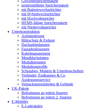
Gewerbespeicherpakete
notstromfähige Speicherpakete
mit Batteriewechselrichter
mit Hybridwechselrichter
mit Hochvoltspeicher
HEMS-fähige Speicherpakete
mit Niedervoltspeicher
Unterkonstruktion
Aufständerung
Blitzschutz & Erdung
Dachanbindungen
Fassadenlösungen
Kabelmanagement
Metalldachplatten
Modulklemmen
Modultragprofile
Schrauben, Muttern & Unterlegscheiben
Verbinder, Endkappen & Co
Auslegungsservice
Verpackungseinheiten & Gebinde
UK-Pakete
Befestigung an jedem Sparren
Befestigung an jedem 2. Sparren
E-Mobility
E-Ladesäulen