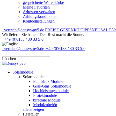
gespeicherte Warenkörbe
Meine Favoriten
Adressen verwalten
Zahlungskonditionen
Kontoeinstellungen
vertrieb@densys-pv5.de
PREISE GESENKT!
TIPPS
NEU
SALE
A
Wir liefern. Sie bauen.
Den Rest macht die Sonne.
+49 (0)6188 / 30 33 5-0
vertrieb@densys-pv5.de
+49 (0)6188 / 30 33 5-0
Löschen
Solarmodule
Solarmodule
Full black Module
Glas-Glas Solarmodule
Hochleistungsmodule
Projektmodule
bifaciale Module
Modulzubehör
alle anzeigen
Hersteller