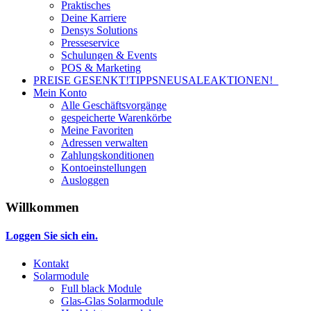
Praktisches
Deine Karriere
Densys Solutions
Presseservice
Schulungen & Events
POS & Marketing
PREISE GESENKT!
TIPPS
NEU
SALE
AKTIONEN!
Mein Konto
Alle Geschäftsvorgänge
gespeicherte Warenkörbe
Meine Favoriten
Adressen verwalten
Zahlungskonditionen
Kontoeinstellungen
Ausloggen
Willkommen
Loggen Sie sich ein.
Kontakt
Solarmodule
Full black Module
Glas-Glas Solarmodule