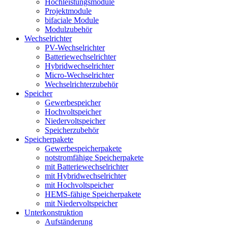
Hochleistungsmodule
Projektmodule
bifaciale Module
Modulzubehör
Wechselrichter
PV-Wechselrichter
Batteriewechselrichter
Hybridwechselrichter
Micro-Wechselrichter
Wechselrichterzubehör
Speicher
Gewerbespeicher
Hochvoltspeicher
Niedervoltspeicher
Speicherzubehör
Speicherpakete
Gewerbespeicherpakete
notstromfähige Speicherpakete
mit Batteriewechselrichter
mit Hybridwechselrichter
mit Hochvoltspeicher
HEMS-fähige Speicherpakete
mit Niedervoltspeicher
Unterkonstruktion
Aufständerung