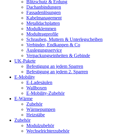
Blitzschutz & Erdung
Dachanbindungen
Fassadenlösungen
Kabelmanagement
Metalldachplatten
Modulklemmen
Modultragprofile
Schrauben, Muttern & Unterlegscheiben
Verbinder, Endkappen & Co
Auslegungsservice
Verpackungseinheiten & Gebinde
UK-Pakete
Befestigung an jedem Sparren
Befestigung an jedem 2. Sparren
E-Mobility
E-Ladesäulen
Wallboxen
E-Mobility-Zubehör
E-Wärme
Zubehör
Wärmepumpen
Heizstäbe
Zubehör
Modulzubehör
Wechselrichterzubehör