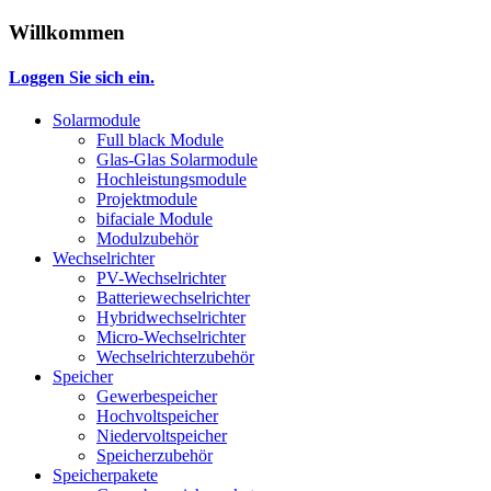
Willkommen
Loggen Sie sich ein.
Solarmodule
Full black Module
Glas-Glas Solarmodule
Hochleistungsmodule
Projektmodule
bifaciale Module
Modulzubehör
Wechselrichter
PV-Wechselrichter
Batteriewechselrichter
Hybridwechselrichter
Micro-Wechselrichter
Wechselrichterzubehör
Speicher
Gewerbespeicher
Hochvoltspeicher
Niedervoltspeicher
Speicherzubehör
Speicherpakete