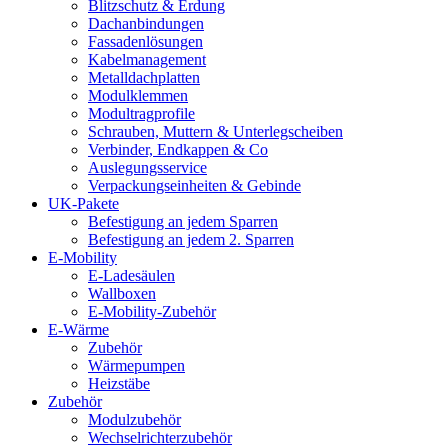
Blitzschutz & Erdung
Dachanbindungen
Fassadenlösungen
Kabelmanagement
Metalldachplatten
Modulklemmen
Modultragprofile
Schrauben, Muttern & Unterlegscheiben
Verbinder, Endkappen & Co
Auslegungsservice
Verpackungseinheiten & Gebinde
UK-Pakete
Befestigung an jedem Sparren
Befestigung an jedem 2. Sparren
E-Mobility
E-Ladesäulen
Wallboxen
E-Mobility-Zubehör
E-Wärme
Zubehör
Wärmepumpen
Heizstäbe
Zubehör
Modulzubehör
Wechselrichterzubehör