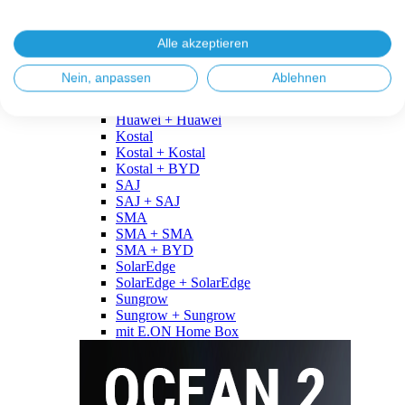
Fronius
Fronius + Fronius
Fronius + BYD
Alle akzeptieren
GoodWe
GoodWe + GoodWe
Nein, anpassen
Ablehnen
GoodWe + BYD
Huawei
Huawei + Huawei
Kostal
Kostal + Kostal
Kostal + BYD
SAJ
SAJ + SAJ
SMA
SMA + SMA
SMA + BYD
SolarEdge
SolarEdge + SolarEdge
Sungrow
Sungrow + Sungrow
mit E.ON Home Box