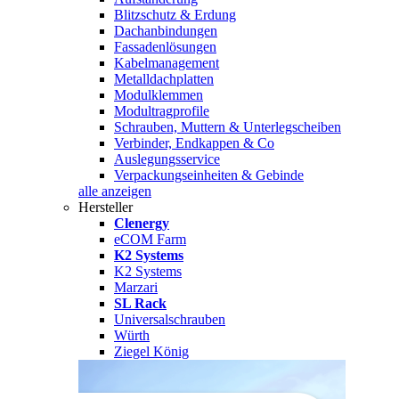
Blitzschutz & Erdung
Dachanbindungen
Fassadenlösungen
Kabelmanagement
Metalldachplatten
Modulklemmen
Modultragprofile
Schrauben, Muttern & Unterlegscheiben
Verbinder, Endkappen & Co
Auslegungsservice
Verpackungseinheiten & Gebinde
alle anzeigen
Hersteller
Clenergy
eCOM Farm
K2 Systems
K2 Systems
Marzari
SL Rack
Universalschrauben
Würth
Ziegel König