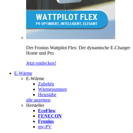
Der Fronius Wattpilot Flex: Der dynamische E-Charger
Home und Pro
Jetzt entdecken!
E-Wärme
E-Wärme
Zubehör
Wärmepumpen
Heizstäbe
alle anzeigen
Hersteller
EcoFlow
FENECON
Fronius
my-PV