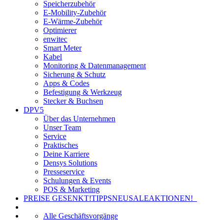
Speicherzubehör
E-Mobility-Zubehör
E-Wärme-Zubehör
Optimierer
enwitec
Smart Meter
Kabel
Monitoring & Datenmanagement
Sicherung & Schutz
Apps & Codes
Befestigung & Werkzeug
Stecker & Buchsen
DPV5
Über das Unternehmen
Unser Team
Service
Praktisches
Deine Karriere
Densys Solutions
Presseservice
Schulungen & Events
POS & Marketing
PREISE GESENKT!
TIPPS
NEU
SALE
AKTIONEN!
Alle Geschäftsvorgänge