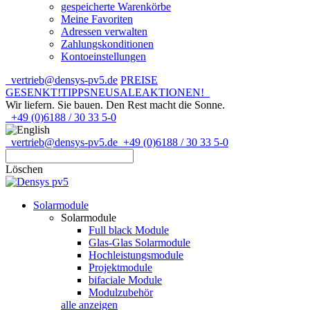
gespeicherte Warenkörbe
Meine Favoriten
Adressen verwalten
Zahlungskonditionen
Kontoeinstellungen
vertrieb@densys-pv5.de
PREISE
GESENKT!
TIPPS
NEU
SALE
AKTIONEN!
Wir liefern. Sie bauen.
Den Rest macht die Sonne.
+49 (0)6188 / 30 33 5-0
vertrieb@densys-pv5.de
+49 (0)6188 / 30 33 5-0
Löschen
Solarmodule
Solarmodule
Full black Module
Glas-Glas Solarmodule
Hochleistungsmodule
Projektmodule
bifaciale Module
Modulzubehör
alle anzeigen