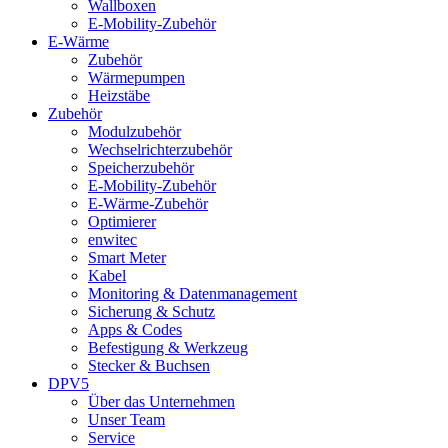
Wallboxen
E-Mobility-Zubehör
E-Wärme
Zubehör
Wärmepumpen
Heizstäbe
Zubehör
Modulzubehör
Wechselrichterzubehör
Speicherzubehör
E-Mobility-Zubehör
E-Wärme-Zubehör
Optimierer
enwitec
Smart Meter
Kabel
Monitoring & Datenmanagement
Sicherung & Schutz
Apps & Codes
Befestigung & Werkzeug
Stecker & Buchsen
DPV5
Über das Unternehmen
Unser Team
Service