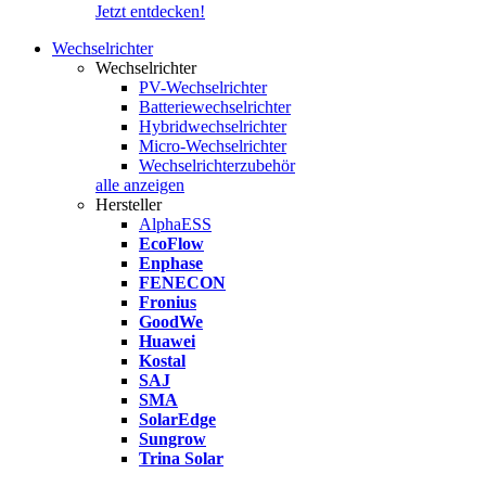
Jetzt entdecken!
Wechselrichter
Wechselrichter
PV-Wechselrichter
Batteriewechselrichter
Hybridwechselrichter
Micro-Wechselrichter
Wechselrichterzubehör
alle anzeigen
Hersteller
AlphaESS
EcoFlow
Enphase
FENECON
Fronius
GoodWe
Huawei
Kostal
SAJ
SMA
SolarEdge
Sungrow
Trina Solar