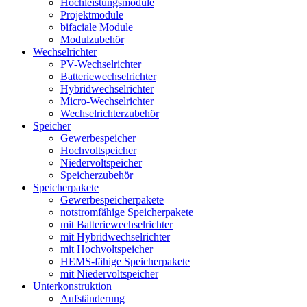
Hochleistungsmodule
Projektmodule
bifaciale Module
Modulzubehör
Wechselrichter
PV-Wechselrichter
Batteriewechselrichter
Hybridwechselrichter
Micro-Wechselrichter
Wechselrichterzubehör
Speicher
Gewerbespeicher
Hochvoltspeicher
Niedervoltspeicher
Speicherzubehör
Speicherpakete
Gewerbespeicherpakete
notstromfähige Speicherpakete
mit Batteriewechselrichter
mit Hybridwechselrichter
mit Hochvoltspeicher
HEMS-fähige Speicherpakete
mit Niedervoltspeicher
Unterkonstruktion
Aufständerung