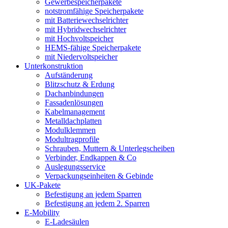
Gewerbespeicherpakete
notstromfähige Speicherpakete
mit Batteriewechselrichter
mit Hybridwechselrichter
mit Hochvoltspeicher
HEMS-fähige Speicherpakete
mit Niedervoltspeicher
Unterkonstruktion
Aufständerung
Blitzschutz & Erdung
Dachanbindungen
Fassadenlösungen
Kabelmanagement
Metalldachplatten
Modulklemmen
Modultragprofile
Schrauben, Muttern & Unterlegscheiben
Verbinder, Endkappen & Co
Auslegungsservice
Verpackungseinheiten & Gebinde
UK-Pakete
Befestigung an jedem Sparren
Befestigung an jedem 2. Sparren
E-Mobility
E-Ladesäulen