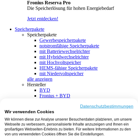
Fronius Reserva Pro
Die Speicherlösung für hohen Energiebedarf
Jetzt entdecken!
Speicherpakete
Speicherpakete
Gewerbespeicherpakete
notstromfähige Speicherpakete
mit Batteriewechselrichter
mit Hybridwechselrichter
mit Hochvoltspeicher
HEMS-fähige Speicherpakete
mit Niedervoltspeicher
alle anzeigen
Hersteller
BYD
Fronius + BYD
GoodWe + BYD
Kostal + BYD
Datenschutzbestimmungen
Wir verwenden Cookies
SMA + BYD
EcoFlow
Wir können diese zur Analyse unserer Besucherdaten platzieren, um unsere
EcoFlow + EcoFlow
Webseite zu verbessern, personalisierte Inhalte anzuzeigen und Ihnen ein
FENECON
großartiges Webseiten-Erlebnis zu bieten. Für weitere Informationen zu den
FENECON + FENECON
von uns verwendeten Cookies öffnen Sie die Einstellungen.