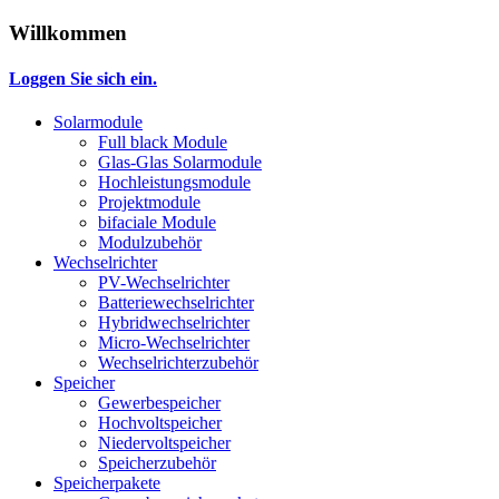
Willkommen
Loggen Sie sich ein.
Solarmodule
Full black Module
Glas-Glas Solarmodule
Hochleistungsmodule
Projektmodule
bifaciale Module
Modulzubehör
Wechselrichter
PV-Wechselrichter
Batteriewechselrichter
Hybridwechselrichter
Micro-Wechselrichter
Wechselrichterzubehör
Speicher
Gewerbespeicher
Hochvoltspeicher
Niedervoltspeicher
Speicherzubehör
Speicherpakete