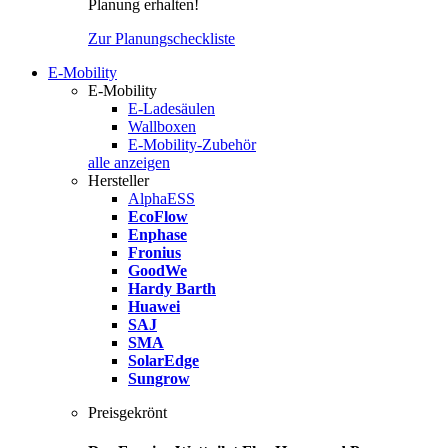
Planung erhalten!
Zur Planungscheckliste
E-Mobility
E-Mobility
E-Ladesäulen
Wallboxen
E-Mobility-Zubehör
alle anzeigen
Hersteller
AlphaESS
EcoFlow
Enphase
Fronius
GoodWe
Hardy Barth
Huawei
SAJ
SMA
SolarEdge
Sungrow
Preisgekrönt