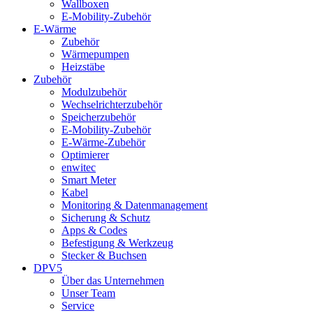
Wallboxen
E-Mobility-Zubehör
E-Wärme
Zubehör
Wärmepumpen
Heizstäbe
Zubehör
Modulzubehör
Wechselrichterzubehör
Speicherzubehör
E-Mobility-Zubehör
E-Wärme-Zubehör
Optimierer
enwitec
Smart Meter
Kabel
Monitoring & Datenmanagement
Sicherung & Schutz
Apps & Codes
Befestigung & Werkzeug
Stecker & Buchsen
DPV5
Über das Unternehmen
Unser Team
Service