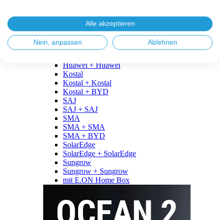
Fronius
Fronius + Fronius
Fronius + BYD
Alle akzeptieren
GoodWe
GoodWe + GoodWe
Nein, anpassen
Ablehnen
GoodWe + BYD
Huawei
Huawei + Huawei
Kostal
Kostal + Kostal
Kostal + BYD
SAJ
SAJ + SAJ
SMA
SMA + SMA
SMA + BYD
SolarEdge
SolarEdge + SolarEdge
Sungrow
Sungrow + Sungrow
mit E.ON Home Box