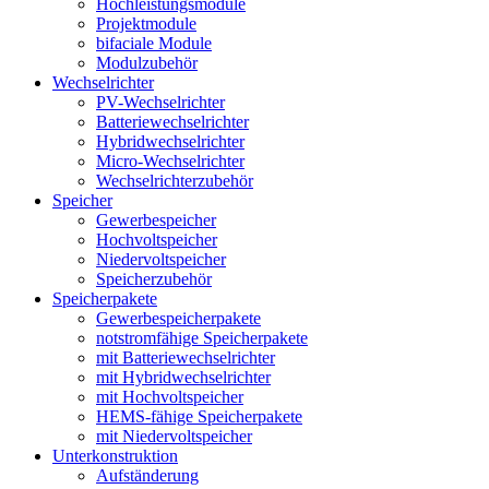
Hochleistungsmodule
Projektmodule
bifaciale Module
Modulzubehör
Wechselrichter
PV-Wechselrichter
Batteriewechselrichter
Hybridwechselrichter
Micro-Wechselrichter
Wechselrichterzubehör
Speicher
Gewerbespeicher
Hochvoltspeicher
Niedervoltspeicher
Speicherzubehör
Speicherpakete
Gewerbespeicherpakete
notstromfähige Speicherpakete
mit Batteriewechselrichter
mit Hybridwechselrichter
mit Hochvoltspeicher
HEMS-fähige Speicherpakete
mit Niedervoltspeicher
Unterkonstruktion
Aufständerung