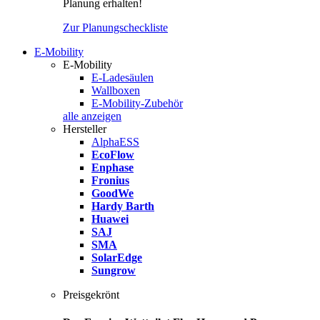
Planung erhalten!
Zur Planungscheckliste
E-Mobility
E-Mobility
E-Ladesäulen
Wallboxen
E-Mobility-Zubehör
alle anzeigen
Hersteller
AlphaESS
EcoFlow
Enphase
Fronius
GoodWe
Hardy Barth
Huawei
SAJ
SMA
SolarEdge
Sungrow
Preisgekrönt