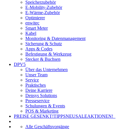
Speicherzubehör
E-Mobility-Zubehör
E-Wärme-Zubehör
Optimierer
enwitec
Smart Meter
Kabel
Monitoring & Datenmanagement
Sicherung & Schutz
Apps & Codes
Befestigung & Werkzeug
Stecker & Buchsen
DPV5
Über das Unternehmen
Unser Team
Service
Praktisches
Deine Karriere
Densys Solutions
Presseservice
Schulungen & Events
POS & Marketing
PREISE GESENKT!
TIPPS
NEU
SALE
AKTIONEN!
Alle Geschäftsvorgänge