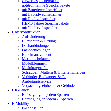
Gewerbespeicherpakete
notstromfähige Speicherpakete
mit Batteriewechselrichter
mit Hybridwechselrichter
mit Hochvoltspeicher
HEMS-fähige Speicherpakete
mit Niedervoltspeicher
Unterkonstruktion
Aufständerung
Blitzschutz & Erdung
Dachanbindungen
Fassadenlösungen
Kabelmanagement
Metalldachplatten
Modulklemmen
Modultragprofile
Schrauben, Muttern & Unterlegscheiben
Verbinder, Endkappen & Co
Auslegungsservice
Verpackungseinheiten & Gebinde
UK-Pakete
Befestigung an jedem Sparren
Befestigung an jedem 2. Sparren
E-Mobility
E-Ladesäulen