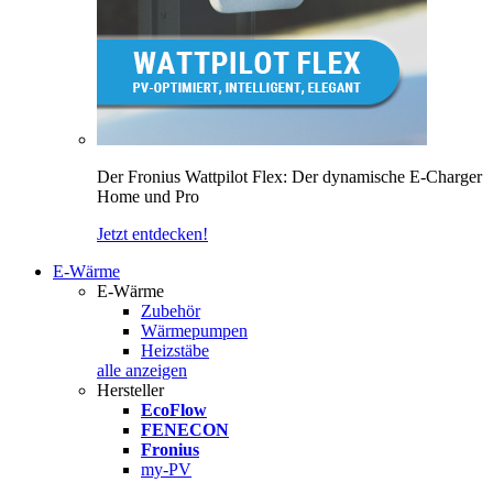
Der Fronius Wattpilot Flex: Der dynamische E-Charger
Home und Pro
Jetzt entdecken!
E-Wärme
E-Wärme
Zubehör
Wärmepumpen
Heizstäbe
alle anzeigen
Hersteller
EcoFlow
FENECON
Fronius
my-PV