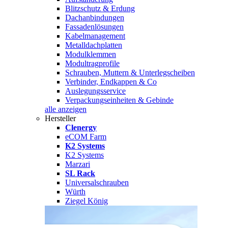
Blitzschutz & Erdung
Dachanbindungen
Fassadenlösungen
Kabelmanagement
Metalldachplatten
Modulklemmen
Modultragprofile
Schrauben, Muttern & Unterlegscheiben
Verbinder, Endkappen & Co
Auslegungsservice
Verpackungseinheiten & Gebinde
alle anzeigen
Hersteller
Clenergy
eCOM Farm
K2 Systems
K2 Systems
Marzari
SL Rack
Universalschrauben
Würth
Ziegel König