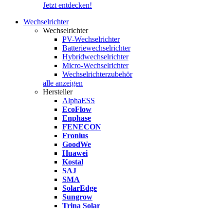
Jetzt entdecken!
Wechselrichter
Wechselrichter
PV-Wechselrichter
Batteriewechselrichter
Hybridwechselrichter
Micro-Wechselrichter
Wechselrichterzubehör
alle anzeigen
Hersteller
AlphaESS
EcoFlow
Enphase
FENECON
Fronius
GoodWe
Huawei
Kostal
SAJ
SMA
SolarEdge
Sungrow
Trina Solar