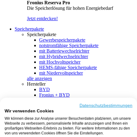
Fronius Reserva Pro
Die Speicherlösung für hohen Energiebedarf
Jetzt entdecken!
Speicherpakete
Speicherpakete
Gewerbespeicherpakete
notstromfähige Speicherpakete
mit Batteriewechselrichter
mit Hybridwechselrichter
mit Hochvoltspeicher
HEMS-fähige Speicherpakete
mit Niedervoltspeicher
alle anzeigen
Hersteller
BYD
Fronius + BYD
GoodWe + BYD
Kostal + BYD
Datenschutzbestimmungen
Wir verwenden Cookies
SMA + BYD
EcoFlow
Wir können diese zur Analyse unserer Besucherdaten platzieren, um unsere
EcoFlow + EcoFlow
Webseite zu verbessern, personalisierte Inhalte anzuzeigen und Ihnen ein
FENECON
großartiges Webseiten-Erlebnis zu bieten. Für weitere Informationen zu den
FENECON + FENECON
von uns verwendeten Cookies öffnen Sie die Einstellungen.