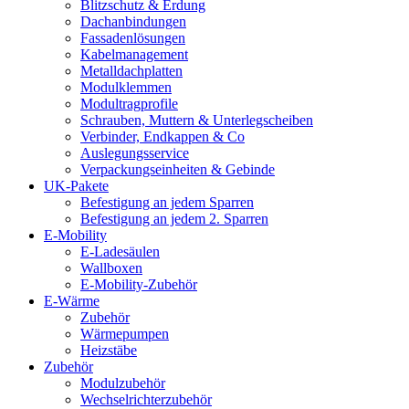
Blitzschutz & Erdung
Dachanbindungen
Fassadenlösungen
Kabelmanagement
Metalldachplatten
Modulklemmen
Modultragprofile
Schrauben, Muttern & Unterlegscheiben
Verbinder, Endkappen & Co
Auslegungsservice
Verpackungseinheiten & Gebinde
UK-Pakete
Befestigung an jedem Sparren
Befestigung an jedem 2. Sparren
E-Mobility
E-Ladesäulen
Wallboxen
E-Mobility-Zubehör
E-Wärme
Zubehör
Wärmepumpen
Heizstäbe
Zubehör
Modulzubehör
Wechselrichterzubehör