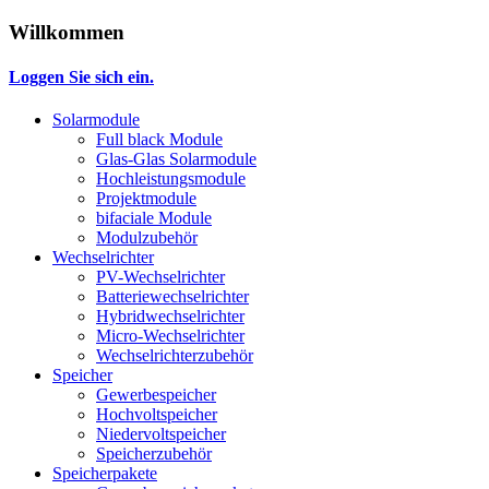
Willkommen
Loggen Sie sich ein.
Solarmodule
Full black Module
Glas-Glas Solarmodule
Hochleistungsmodule
Projektmodule
bifaciale Module
Modulzubehör
Wechselrichter
PV-Wechselrichter
Batteriewechselrichter
Hybridwechselrichter
Micro-Wechselrichter
Wechselrichterzubehör
Speicher
Gewerbespeicher
Hochvoltspeicher
Niedervoltspeicher
Speicherzubehör
Speicherpakete