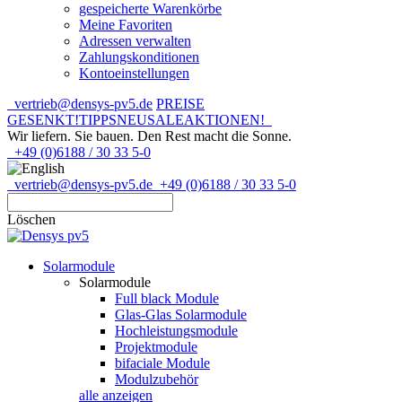
gespeicherte Warenkörbe
Meine Favoriten
Adressen verwalten
Zahlungskonditionen
Kontoeinstellungen
vertrieb@densys-pv5.de
PREISE
GESENKT!
TIPPS
NEU
SALE
AKTIONEN!
Wir liefern. Sie bauen.
Den Rest macht die Sonne.
+49 (0)6188 / 30 33 5-0
vertrieb@densys-pv5.de
+49 (0)6188 / 30 33 5-0
Löschen
Solarmodule
Solarmodule
Full black Module
Glas-Glas Solarmodule
Hochleistungsmodule
Projektmodule
bifaciale Module
Modulzubehör
alle anzeigen