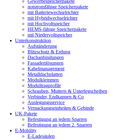
Gewerbespeicherpakete
notstromfähige Speicherpakete
mit Batteriewechselrichter
mit Hybridwechselrichter
mit Hochvoltspeicher
HEMS-fähige Speicherpakete
mit Niedervoltspeicher
Unterkonstruktion
Aufständerung
Blitzschutz & Erdung
Dachanbindungen
Fassadenlösungen
Kabelmanagement
Metalldachplatten
Modulklemmen
Modultragprofile
Schrauben, Muttern & Unterlegscheiben
Verbinder, Endkappen & Co
Auslegungsservice
Verpackungseinheiten & Gebinde
UK-Pakete
Befestigung an jedem Sparren
Befestigung an jedem 2. Sparren
E-Mobility
E-Ladesäulen