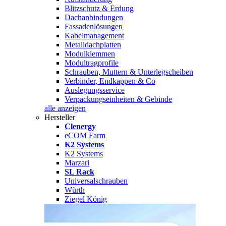
Blitzschutz & Erdung
Dachanbindungen
Fassadenlösungen
Kabelmanagement
Metalldachplatten
Modulklemmen
Modultragprofile
Schrauben, Muttern & Unterlegscheiben
Verbinder, Endkappen & Co
Auslegungsservice
Verpackungseinheiten & Gebinde
alle anzeigen
Hersteller
Clenergy
eCOM Farm
K2 Systems
K2 Systems
Marzari
SL Rack
Universalschrauben
Würth
Ziegel König