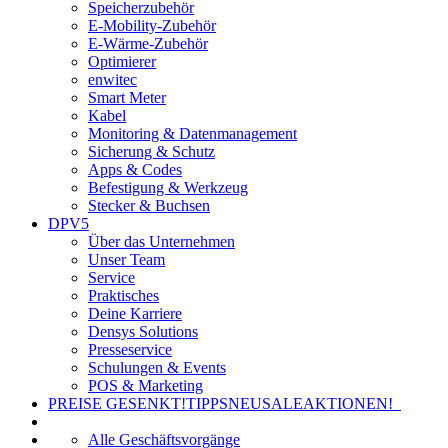
Speicherzubehör
E-Mobility-Zubehör
E-Wärme-Zubehör
Optimierer
enwitec
Smart Meter
Kabel
Monitoring & Datenmanagement
Sicherung & Schutz
Apps & Codes
Befestigung & Werkzeug
Stecker & Buchsen
DPV5
Über das Unternehmen
Unser Team
Service
Praktisches
Deine Karriere
Densys Solutions
Presseservice
Schulungen & Events
POS & Marketing
PREISE GESENKT!
TIPPS
NEU
SALE
AKTIONEN!
Alle Geschäftsvorgänge