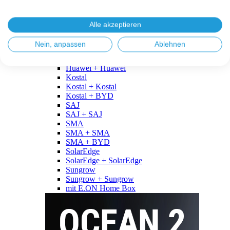
Fronius
Fronius + Fronius
Fronius + BYD
Alle akzeptieren
GoodWe
GoodWe + GoodWe
Nein, anpassen
Ablehnen
GoodWe + BYD
Huawei
Huawei + Huawei
Kostal
Kostal + Kostal
Kostal + BYD
SAJ
SAJ + SAJ
SMA
SMA + SMA
SMA + BYD
SolarEdge
SolarEdge + SolarEdge
Sungrow
Sungrow + Sungrow
mit E.ON Home Box