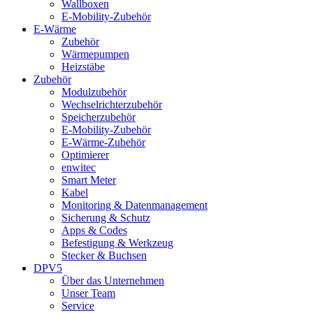
Wallboxen
E-Mobility-Zubehör
E-Wärme
Zubehör
Wärmepumpen
Heizstäbe
Zubehör
Modulzubehör
Wechselrichterzubehör
Speicherzubehör
E-Mobility-Zubehör
E-Wärme-Zubehör
Optimierer
enwitec
Smart Meter
Kabel
Monitoring & Datenmanagement
Sicherung & Schutz
Apps & Codes
Befestigung & Werkzeug
Stecker & Buchsen
DPV5
Über das Unternehmen
Unser Team
Service