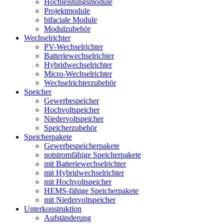
Hochleistungsmodule
Projektmodule
bifaciale Module
Modulzubehör
Wechselrichter
PV-Wechselrichter
Batteriewechselrichter
Hybridwechselrichter
Micro-Wechselrichter
Wechselrichterzubehör
Speicher
Gewerbespeicher
Hochvoltspeicher
Niedervoltspeicher
Speicherzubehör
Speicherpakete
Gewerbespeicherpakete
notstromfähige Speicherpakete
mit Batteriewechselrichter
mit Hybridwechselrichter
mit Hochvoltspeicher
HEMS-fähige Speicherpakete
mit Niedervoltspeicher
Unterkonstruktion
Aufständerung