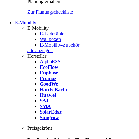
Planung erhalten!
Zur Planungscheckliste
E-Mobility
E-Mobility
E-Ladesäulen
Wallboxen
E-Mobility-Zubehör
alle anzeigen
Hersteller
AlphaESS
EcoFlow
Enphase
Fronius
GoodWe
Hardy Barth
Huawei
SAJ
SMA
SolarEdge
Sungrow
Preisgekrönt