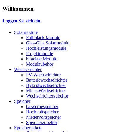
Willkommen
Loggen Sie sich ein.
Solarmodule
Full black Module
Glas-Glas Solarmodule
Hochleistungsmodule
Projektmodule
bifaciale Module
Modulzubehör
Wechselrichter
PV-Wechselrichter
Batteriewechselrichter
Hybridwechselrichter
Micro-Wechselrichter
Wechselrichterzubehör
Speicher
Gewerbespeicher
Hochvoltspeicher
Niedervoltspeicher
Speicherzubehör
Speicherpakete