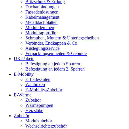
Blitzschutz & Erdung
Dachanbindungen
Fassadenlösungen
Kabelmanagement
Metalldachplatten
Modulklemmen
Modultragprofile
Schrauben, Muttern & Unterlegscheiben
Verbinder, Endkappen & Co
Auslegungsservice
Verpackungseinheiten & Gebinde
UK-Pakete
Befestigung an jedem Sparren
Befestigung an jedem 2. Sparren
E-Mobility
E-Ladesäulen
Wallboxen
E-Mobility-Zubehör
E-Wärme
Zubehör
Wärmepumpen
Heizstäbe
Zubehör
Modulzubehör
Wechselrichterzubehör