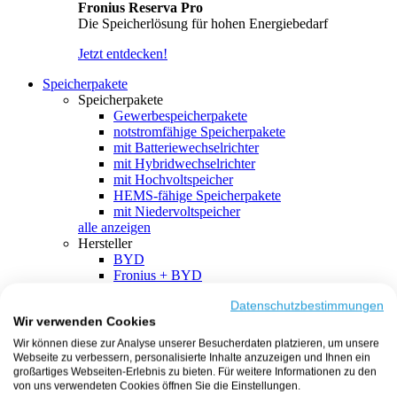
Fronius Reserva Pro
Die Speicherlösung für hohen Energiebedarf
Jetzt entdecken!
Speicherpakete
Speicherpakete
Gewerbespeicherpakete
notstromfähige Speicherpakete
mit Batteriewechselrichter
mit Hybridwechselrichter
mit Hochvoltspeicher
HEMS-fähige Speicherpakete
mit Niedervoltspeicher
alle anzeigen
Hersteller
BYD
Fronius + BYD
GoodWe + BYD
Kostal + BYD
Datenschutzbestimmungen
Wir verwenden Cookies
SMA + BYD
EcoFlow
Wir können diese zur Analyse unserer Besucherdaten platzieren, um unsere
EcoFlow + EcoFlow
Webseite zu verbessern, personalisierte Inhalte anzuzeigen und Ihnen ein
FENECON
großartiges Webseiten-Erlebnis zu bieten. Für weitere Informationen zu den
FENECON + FENECON
von uns verwendeten Cookies öffnen Sie die Einstellungen.