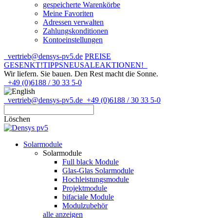
gespeicherte Warenkörbe
Meine Favoriten
Adressen verwalten
Zahlungskonditionen
Kontoeinstellungen
vertrieb@densys-pv5.de
PREISE
GESENKT!
TIPPS
NEU
SALE
AKTIONEN!
Wir liefern. Sie bauen.
Den Rest macht die Sonne.
+49 (0)6188 / 30 33 5-0
vertrieb@densys-pv5.de
+49 (0)6188 / 30 33 5-0
Löschen
Solarmodule
Solarmodule
Full black Module
Glas-Glas Solarmodule
Hochleistungsmodule
Projektmodule
bifaciale Module
Modulzubehör
alle anzeigen