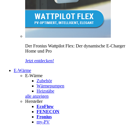
Der Fronius Wattpilot Flex: Der dynamische E-Charger
Home und Pro
Jetzt entdecken!
E-Wärme
E-Wärme
Zubehör
Wärmepumpen
Heizstäbe
alle anzeigen
Hersteller
EcoFlow
FENECON
Fronius
my-PV