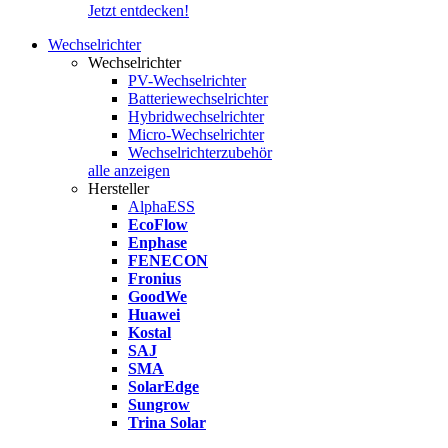
Jetzt entdecken!
Wechselrichter
Wechselrichter
PV-Wechselrichter
Batteriewechselrichter
Hybridwechselrichter
Micro-Wechselrichter
Wechselrichterzubehör
alle anzeigen
Hersteller
AlphaESS
EcoFlow
Enphase
FENECON
Fronius
GoodWe
Huawei
Kostal
SAJ
SMA
SolarEdge
Sungrow
Trina Solar