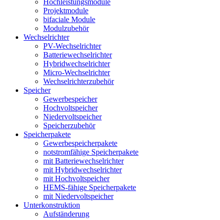
Hochleistungsmodule
Projektmodule
bifaciale Module
Modulzubehör
Wechselrichter
PV-Wechselrichter
Batteriewechselrichter
Hybridwechselrichter
Micro-Wechselrichter
Wechselrichterzubehör
Speicher
Gewerbespeicher
Hochvoltspeicher
Niedervoltspeicher
Speicherzubehör
Speicherpakete
Gewerbespeicherpakete
notstromfähige Speicherpakete
mit Batteriewechselrichter
mit Hybridwechselrichter
mit Hochvoltspeicher
HEMS-fähige Speicherpakete
mit Niedervoltspeicher
Unterkonstruktion
Aufständerung