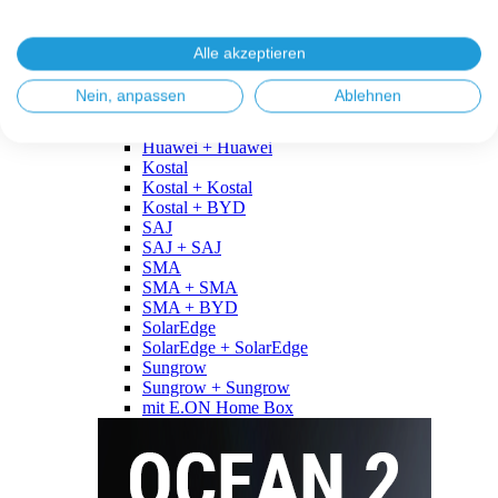
Fronius
Fronius + Fronius
Fronius + BYD
Alle akzeptieren
GoodWe
GoodWe + GoodWe
Nein, anpassen
Ablehnen
GoodWe + BYD
Huawei
Huawei + Huawei
Kostal
Kostal + Kostal
Kostal + BYD
SAJ
SAJ + SAJ
SMA
SMA + SMA
SMA + BYD
SolarEdge
SolarEdge + SolarEdge
Sungrow
Sungrow + Sungrow
mit E.ON Home Box