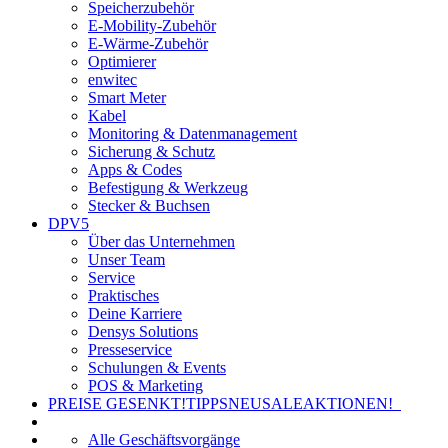
Speicherzubehör
E-Mobility-Zubehör
E-Wärme-Zubehör
Optimierer
enwitec
Smart Meter
Kabel
Monitoring & Datenmanagement
Sicherung & Schutz
Apps & Codes
Befestigung & Werkzeug
Stecker & Buchsen
DPV5
Über das Unternehmen
Unser Team
Service
Praktisches
Deine Karriere
Densys Solutions
Presseservice
Schulungen & Events
POS & Marketing
PREISE GESENKT!
TIPPS
NEU
SALE
AKTIONEN!
Alle Geschäftsvorgänge