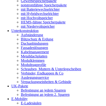
Gewerbespeicherpakete
notstromfähige Speicherpakete
mit Batteriewechselrichter
mit Hybridwechselrichter
mit Hochvoltspeicher
HEMS-fähige Speicherpakete
mit Niedervoltspeicher
Unterkonstruktion
Aufständerung
Blitzschutz & Erdung
Dachanbindungen
Fassadenlösungen
Kabelmanagement
Metalldachplatten
Modulklemmen
Modultragprofile
Schrauben, Muttern & Unterlegscheiben
Verbinder, Endkappen & Co
Auslegungsservice
Verpackungseinheiten & Gebinde
UK-Pakete
Befestigung an jedem Sparren
Befestigung an jedem 2. Sparren
E-Mobility
E-Ladesäulen