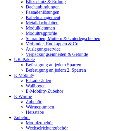
Blitzschutz & Erdung
Dachanbindungen
Fassadenlösungen
Kabelmanagement
Metalldachplatten
Modulklemmen
Modultragprofile
Schrauben, Muttern & Unterlegscheiben
Verbinder, Endkappen & Co
Auslegungsservice
Verpackungseinheiten & Gebinde
UK-Pakete
Befestigung an jedem Sparren
Befestigung an jedem 2. Sparren
E-Mobility
E-Ladesäulen
Wallboxen
E-Mobility-Zubehör
E-Wärme
Zubehör
Wärmepumpen
Heizstäbe
Zubehör
Modulzubehör
Wechselrichterzubehör