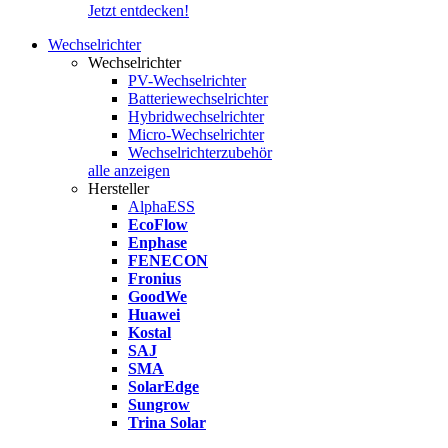
Jetzt entdecken!
Wechselrichter
Wechselrichter
PV-Wechselrichter
Batteriewechselrichter
Hybridwechselrichter
Micro-Wechselrichter
Wechselrichterzubehör
alle anzeigen
Hersteller
AlphaESS
EcoFlow
Enphase
FENECON
Fronius
GoodWe
Huawei
Kostal
SAJ
SMA
SolarEdge
Sungrow
Trina Solar