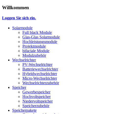
Willkommen
Loggen Sie sich ein.
Solarmodule
Full black Module
Glas-Glas Solarmodule
Hochleistungsmodule
Projektmodule
bifaciale Module
Modulzubehör
Wechselrichter
PV-Wechselrichter
Batteriewechselrichter
Hybridwechselrichter
Micro-Wechselrichter
Wechselrichterzubehör
Speicher
Gewerbespeicher
Hochvoltspeicher
Niedervoltspeicher
Speicherzubehör
Speicherpakete