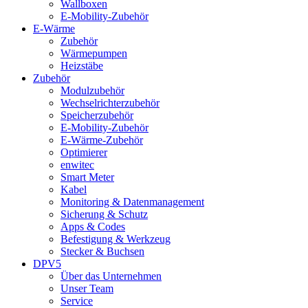
Wallboxen
E-Mobility-Zubehör
E-Wärme
Zubehör
Wärmepumpen
Heizstäbe
Zubehör
Modulzubehör
Wechselrichterzubehör
Speicherzubehör
E-Mobility-Zubehör
E-Wärme-Zubehör
Optimierer
enwitec
Smart Meter
Kabel
Monitoring & Datenmanagement
Sicherung & Schutz
Apps & Codes
Befestigung & Werkzeug
Stecker & Buchsen
DPV5
Über das Unternehmen
Unser Team
Service