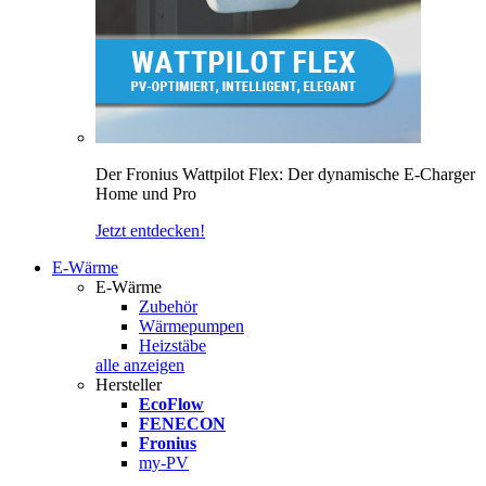
Der Fronius Wattpilot Flex: Der dynamische E-Charger
Home und Pro
Jetzt entdecken!
E-Wärme
E-Wärme
Zubehör
Wärmepumpen
Heizstäbe
alle anzeigen
Hersteller
EcoFlow
FENECON
Fronius
my-PV