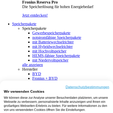
Fronius Reserva Pro
Die Speicherlösung für hohen Energiebedarf
Jetzt entdecken!
Speicherpakete
Speicherpakete
Gewerbespeicherpakete
notstromfähige Speicherpakete
mit Batteriewechselrichter
mit Hybridwechselrichter
mit Hochvoltspeicher
HEMS-fähige Speicherpakete
mit Niedervoltspeicher
alle anzeigen
Hersteller
BYD
Fronius + BYD
GoodWe + BYD
Kostal + BYD
Datenschutzbestimmungen
Wir verwenden Cookies
SMA + BYD
EcoFlow
Wir können diese zur Analyse unserer Besucherdaten platzieren, um unsere
EcoFlow + EcoFlow
Webseite zu verbessern, personalisierte Inhalte anzuzeigen und Ihnen ein
FENECON
großartiges Webseiten-Erlebnis zu bieten. Für weitere Informationen zu den
FENECON + FENECON
von uns verwendeten Cookies öffnen Sie die Einstellungen.