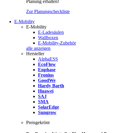
Planung erhalten!
Zur Planungscheckliste
E-Mobility
E-Mobility
E-Ladesäulen
Wallboxen
E-Mobility-Zubehör
alle anzeigen
Hersteller
AlphaESS
EcoFlow
Enphase
Fronius
GoodWe
Hardy Barth
Huawei
SAJ
SMA
SolarEdge
Sungrow
Preisgekrönt