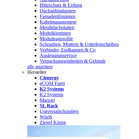
Blitzschutz & Erdung
Dachanbindungen
Fassadenlösungen
Kabelmanagement
Metalldachplatten
Modulklemmen
Modultragprofile
Schrauben, Muttern & Unterlegscheiben
Verbinder, Endkappen & Co
Auslegungsservice
Verpackungseinheiten & Gebinde
alle anzeigen
Hersteller
Clenergy
eCOM Farm
K2 Systems
K2 Systems
Marzari
SL Rack
Universalschrauben
Würth
Ziegel König