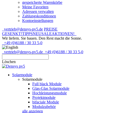
gespeicherte Warenkörbe
Meine Favoriten
Adressen verwalten
Zahlungskonditionen
Kontoeinstellungen
vertrieb@densys-pv5.de
PREISE
GESENKT!
TIPPS
NEU
SALE
AKTIONEN!
Wir liefern. Sie bauen.
Den Rest macht die Sonne.
+49 (0)6188 / 30 33 5-0
vertrieb@densys-pv5.de
+49 (0)6188 / 30 33 5-0
Löschen
Solarmodule
Solarmodule
Full black Module
Glas-Glas Solarmodule
Hochleistungsmodule
Projektmodule
bifaciale Module
Modulzubehör
alle anzeigen