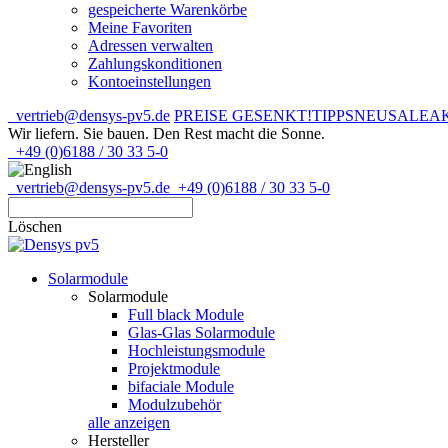
gespeicherte Warenkörbe
Meine Favoriten
Adressen verwalten
Zahlungskonditionen
Kontoeinstellungen
vertrieb@densys-pv5.de
PREISE GESENKT!
TIPPS
NEU
SALE
A
Wir liefern. Sie bauen.
Den Rest macht die Sonne.
+49 (0)6188 / 30 33 5-0
vertrieb@densys-pv5.de
+49 (0)6188 / 30 33 5-0
Löschen
Solarmodule
Solarmodule
Full black Module
Glas-Glas Solarmodule
Hochleistungsmodule
Projektmodule
bifaciale Module
Modulzubehör
alle anzeigen
Hersteller