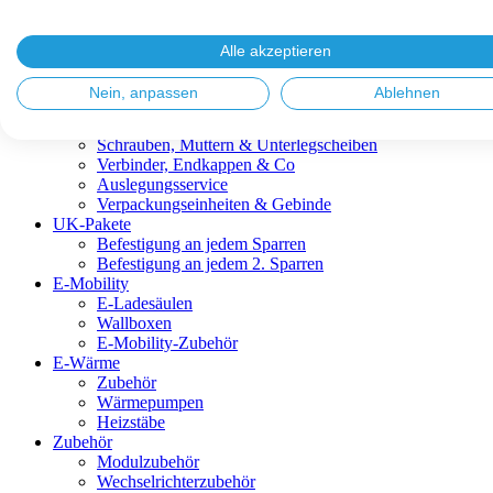
Blitzschutz & Erdung
Dachanbindungen
Fassadenlösungen
Alle akzeptieren
Kabelmanagement
Metalldachplatten
Nein, anpassen
Ablehnen
Modulklemmen
Modultragprofile
Schrauben, Muttern & Unterlegscheiben
Verbinder, Endkappen & Co
Auslegungsservice
Verpackungseinheiten & Gebinde
UK-Pakete
Befestigung an jedem Sparren
Befestigung an jedem 2. Sparren
E-Mobility
E-Ladesäulen
Wallboxen
E-Mobility-Zubehör
E-Wärme
Zubehör
Wärmepumpen
Heizstäbe
Zubehör
Modulzubehör
Wechselrichterzubehör