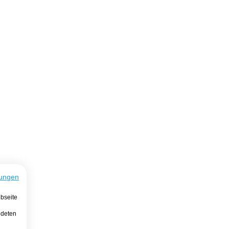
ungen
bseite
ndeten