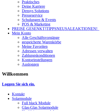
Praktisches
Deine Karriere
Densys Solutions
Presseservice
Schulungen & Events
POS & Marketing
PREISE GESENKT!
TIPPS
NEU
SALE
AKTIONEN!
Mein Konto
Alle Geschäftsvorgänge
gespeicherte Warenkörbe
Meine Favoriten
Adressen verwalten
Zahlungskonditionen
Kontoeinstellungen
Ausloggen
Willkommen
Loggen Sie sich ein.
Kontakt
Solarmodule
Full black Module
Glas-Glas Solarmodule