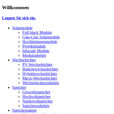
Willkommen
Loggen Sie sich ein.
Solarmodule
Full black Module
Glas-Glas Solarmodule
Hochleistungsmodule
Projektmodule
bifaciale Module
Modulzubehör
Wechselrichter
PV-Wechselrichter
Batteriewechselrichter
Hybridwechselrichter
Micro-Wechselrichter
Wechselrichterzubehör
Speicher
Gewerbespeicher
Hochvoltspeicher
Niedervoltspeicher
Speicherzubehör
Speicherpakete