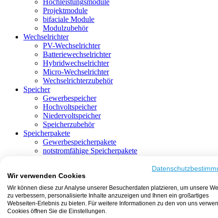
Hochleistungsmodule
Projektmodule
bifaciale Module
Modulzubehör
Wechselrichter
PV-Wechselrichter
Batteriewechselrichter
Hybridwechselrichter
Micro-Wechselrichter
Wechselrichterzubehör
Speicher
Gewerbespeicher
Hochvoltspeicher
Niedervoltspeicher
Speicherzubehör
Speicherpakete
Gewerbespeicherpakete
notstromfähige Speicherpakete
mit Batteriewechselrichter
mit Hybridwechselrichter
Datenschutzbestimm
Wir verwenden Cookies
mit Hochvoltspeicher
HEMS-fähige Speicherpakete
Wir können diese zur Analyse unserer Besucherdaten platzieren, um unsere We
mit Niedervoltspeicher
zu verbessern, personalisierte Inhalte anzuzeigen und Ihnen ein großartiges
Unterkonstruktion
Webseiten-Erlebnis zu bieten. Für weitere Informationen zu den von uns verwe
Aufständerung
Cookies öffnen Sie die Einstellungen.