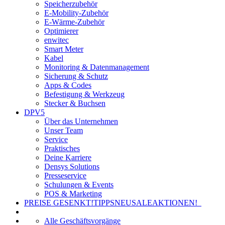
Speicherzubehör
E-Mobility-Zubehör
E-Wärme-Zubehör
Optimierer
enwitec
Smart Meter
Kabel
Monitoring & Datenmanagement
Sicherung & Schutz
Apps & Codes
Befestigung & Werkzeug
Stecker & Buchsen
DPV5
Über das Unternehmen
Unser Team
Service
Praktisches
Deine Karriere
Densys Solutions
Presseservice
Schulungen & Events
POS & Marketing
PREISE GESENKT!
TIPPS
NEU
SALE
AKTIONEN!
Alle Geschäftsvorgänge