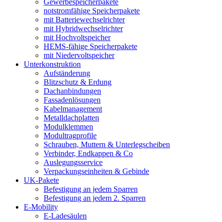
Gewerbespeicherpakete
notstromfähige Speicherpakete
mit Batteriewechselrichter
mit Hybridwechselrichter
mit Hochvoltspeicher
HEMS-fähige Speicherpakete
mit Niedervoltspeicher
Unterkonstruktion
Aufständerung
Blitzschutz & Erdung
Dachanbindungen
Fassadenlösungen
Kabelmanagement
Metalldachplatten
Modulklemmen
Modultragprofile
Schrauben, Muttern & Unterlegscheiben
Verbinder, Endkappen & Co
Auslegungsservice
Verpackungseinheiten & Gebinde
UK-Pakete
Befestigung an jedem Sparren
Befestigung an jedem 2. Sparren
E-Mobility
E-Ladesäulen