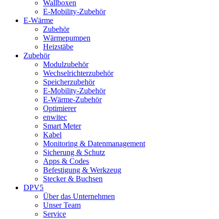
Wallboxen
E-Mobility-Zubehör
E-Wärme
Zubehör
Wärmepumpen
Heizstäbe
Zubehör
Modulzubehör
Wechselrichterzubehör
Speicherzubehör
E-Mobility-Zubehör
E-Wärme-Zubehör
Optimierer
enwitec
Smart Meter
Kabel
Monitoring & Datenmanagement
Sicherung & Schutz
Apps & Codes
Befestigung & Werkzeug
Stecker & Buchsen
DPV5
Über das Unternehmen
Unser Team
Service