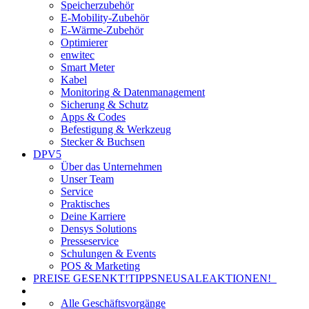
Speicherzubehör
E-Mobility-Zubehör
E-Wärme-Zubehör
Optimierer
enwitec
Smart Meter
Kabel
Monitoring & Datenmanagement
Sicherung & Schutz
Apps & Codes
Befestigung & Werkzeug
Stecker & Buchsen
DPV5
Über das Unternehmen
Unser Team
Service
Praktisches
Deine Karriere
Densys Solutions
Presseservice
Schulungen & Events
POS & Marketing
PREISE GESENKT!
TIPPS
NEU
SALE
AKTIONEN!
Alle Geschäftsvorgänge