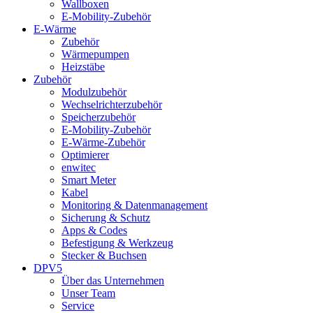
Wallboxen
E-Mobility-Zubehör
E-Wärme
Zubehör
Wärmepumpen
Heizstäbe
Zubehör
Modulzubehör
Wechselrichterzubehör
Speicherzubehör
E-Mobility-Zubehör
E-Wärme-Zubehör
Optimierer
enwitec
Smart Meter
Kabel
Monitoring & Datenmanagement
Sicherung & Schutz
Apps & Codes
Befestigung & Werkzeug
Stecker & Buchsen
DPV5
Über das Unternehmen
Unser Team
Service