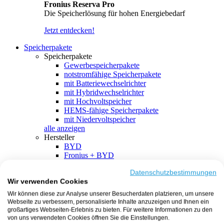
Fronius Reserva Pro
Die Speicherlösung für hohen Energiebedarf
Jetzt entdecken!
Speicherpakete
Speicherpakete
Gewerbespeicherpakete
notstromfähige Speicherpakete
mit Batteriewechselrichter
mit Hybridwechselrichter
mit Hochvoltspeicher
HEMS-fähige Speicherpakete
mit Niedervoltspeicher
alle anzeigen
Hersteller
BYD
Fronius + BYD
GoodWe + BYD
Kostal + BYD
Datenschutzbestimmungen
Wir verwenden Cookies
SMA + BYD
EcoFlow
Wir können diese zur Analyse unserer Besucherdaten platzieren, um unsere
EcoFlow + EcoFlow
Webseite zu verbessern, personalisierte Inhalte anzuzeigen und Ihnen ein
FENECON
großartiges Webseiten-Erlebnis zu bieten. Für weitere Informationen zu den
FENECON + FENECON
von uns verwendeten Cookies öffnen Sie die Einstellungen.