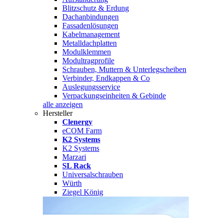
Blitzschutz & Erdung
Dachanbindungen
Fassadenlösungen
Kabelmanagement
Metalldachplatten
Modulklemmen
Modultragprofile
Schrauben, Muttern & Unterlegscheiben
Verbinder, Endkappen & Co
Auslegungsservice
Verpackungseinheiten & Gebinde
alle anzeigen
Hersteller
Clenergy
eCOM Farm
K2 Systems
K2 Systems
Marzari
SL Rack
Universalschrauben
Würth
Ziegel König