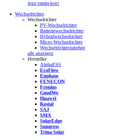
Jetzt entdecken!
Wechselrichter
Wechselrichter
PV-Wechselrichter
Batteriewechselrichter
Hybridwechselrichter
Micro-Wechselrichter
Wechselrichterzubehör
alle anzeigen
Hersteller
AlphaESS
EcoFlow
Enphase
FENECON
Fronius
GoodWe
Huawei
Kostal
SAJ
SMA
SolarEdge
Sungrow
Trina Solar