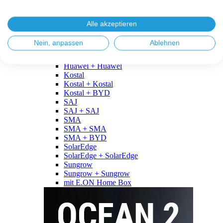
Fronius
Fronius + Fronius
Fronius + BYD
Alle akzeptieren
GoodWe
GoodWe + GoodWe
Nein, anpassen
Ablehnen
GoodWe + BYD
Huawei
Huawei + Huawei
Kostal
Kostal + Kostal
Kostal + BYD
SAJ
SAJ + SAJ
SMA
SMA + SMA
SMA + BYD
SolarEdge
SolarEdge + SolarEdge
Sungrow
Sungrow + Sungrow
mit E.ON Home Box