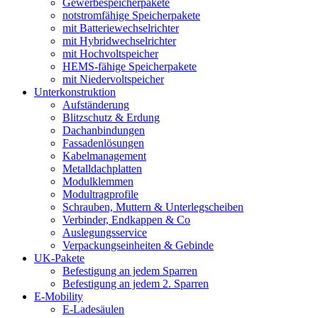
Gewerbespeicherpakete
notstromfähige Speicherpakete
mit Batteriewechselrichter
mit Hybridwechselrichter
mit Hochvoltspeicher
HEMS-fähige Speicherpakete
mit Niedervoltspeicher
Unterkonstruktion
Aufständerung
Blitzschutz & Erdung
Dachanbindungen
Fassadenlösungen
Kabelmanagement
Metalldachplatten
Modulklemmen
Modultragprofile
Schrauben, Muttern & Unterlegscheiben
Verbinder, Endkappen & Co
Auslegungsservice
Verpackungseinheiten & Gebinde
UK-Pakete
Befestigung an jedem Sparren
Befestigung an jedem 2. Sparren
E-Mobility
E-Ladesäulen