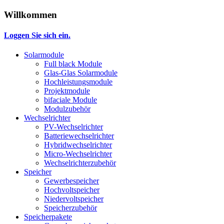
Willkommen
Loggen Sie sich ein.
Solarmodule
Full black Module
Glas-Glas Solarmodule
Hochleistungsmodule
Projektmodule
bifaciale Module
Modulzubehör
Wechselrichter
PV-Wechselrichter
Batteriewechselrichter
Hybridwechselrichter
Micro-Wechselrichter
Wechselrichterzubehör
Speicher
Gewerbespeicher
Hochvoltspeicher
Niedervoltspeicher
Speicherzubehör
Speicherpakete