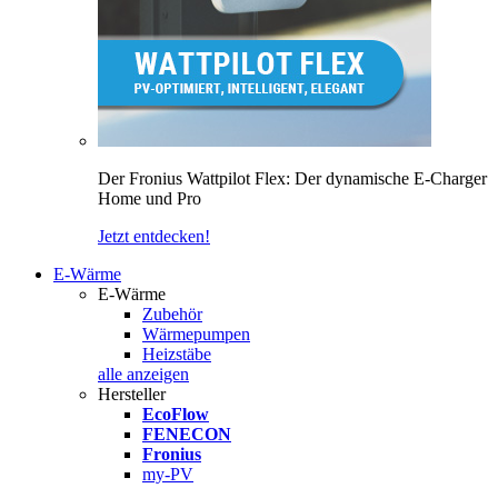
Der Fronius Wattpilot Flex: Der dynamische E-Charger
Home und Pro
Jetzt entdecken!
E-Wärme
E-Wärme
Zubehör
Wärmepumpen
Heizstäbe
alle anzeigen
Hersteller
EcoFlow
FENECON
Fronius
my-PV