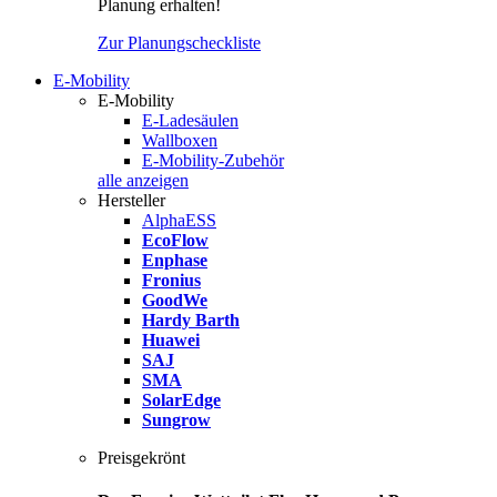
Planung erhalten!
Zur Planungscheckliste
E-Mobility
E-Mobility
E-Ladesäulen
Wallboxen
E-Mobility-Zubehör
alle anzeigen
Hersteller
AlphaESS
EcoFlow
Enphase
Fronius
GoodWe
Hardy Barth
Huawei
SAJ
SMA
SolarEdge
Sungrow
Preisgekrönt