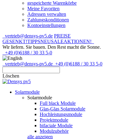
gespeicherte Warenkörbe
Meine Favoriten
Adressen verwalten
Zahlungskonditionen
Kontoeinstellungen
vertrieb@densys-pv5.de
PREISE
GESENKT!
TIPPS
NEU
SALE
AKTIONEN!
Wir liefern. Sie bauen.
Den Rest macht die Sonne.
+49 (0)6188 / 30 33 5-0
vertrieb@densys-pv5.de
+49 (0)6188 / 30 33 5-0
Löschen
Solarmodule
Solarmodule
Full black Module
Glas-Glas Solarmodule
Hochleistungsmodule
Projektmodule
bifaciale Module
Modulzubehör
alle anzeigen