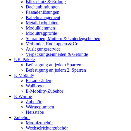
Blitzschutz & Erdung
Dachanbindungen
Fassadenlösungen
Kabelmanagement
Metalldachplatten
Modulklemmen
Modultragprofile
Schrauben, Muttern & Unterlegscheiben
Verbinder, Endkappen & Co
Auslegungsservice
Verpackungseinheiten & Gebinde
UK-Pakete
Befestigung an jedem Sparren
Befestigung an jedem 2. Sparren
E-Mobility
E-Ladesäulen
Wallboxen
E-Mobility-Zubehör
E-Wärme
Zubehör
Wärmepumpen
Heizstäbe
Zubehör
Modulzubehör
Wechselrichterzubehör