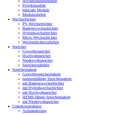
Hochleistungsmodule
Projektmodule
bifaciale Module
Modulzubehör
Wechselrichter
PV-Wechselrichter
Batteriewechselrichter
Hybridwechselrichter
Micro-Wechselrichter
Wechselrichterzubehör
Speicher
Gewerbespeicher
Hochvoltspeicher
Niedervoltspeicher
Speicherzubehör
Speicherpakete
Gewerbespeicherpakete
notstromfähige Speicherpakete
mit Batteriewechselrichter
mit Hybridwechselrichter
mit Hochvoltspeicher
HEMS-fähige Speicherpakete
mit Niedervoltspeicher
Unterkonstruktion
Aufständerung