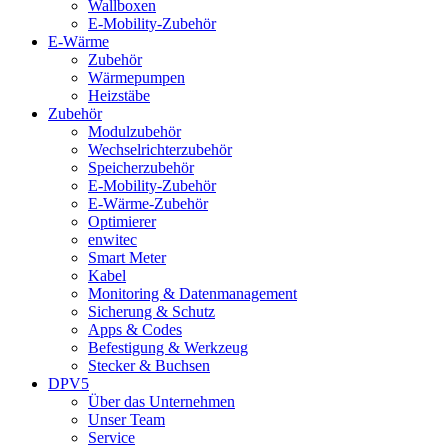
Wallboxen
E-Mobility-Zubehör
E-Wärme
Zubehör
Wärmepumpen
Heizstäbe
Zubehör
Modulzubehör
Wechselrichterzubehör
Speicherzubehör
E-Mobility-Zubehör
E-Wärme-Zubehör
Optimierer
enwitec
Smart Meter
Kabel
Monitoring & Datenmanagement
Sicherung & Schutz
Apps & Codes
Befestigung & Werkzeug
Stecker & Buchsen
DPV5
Über das Unternehmen
Unser Team
Service