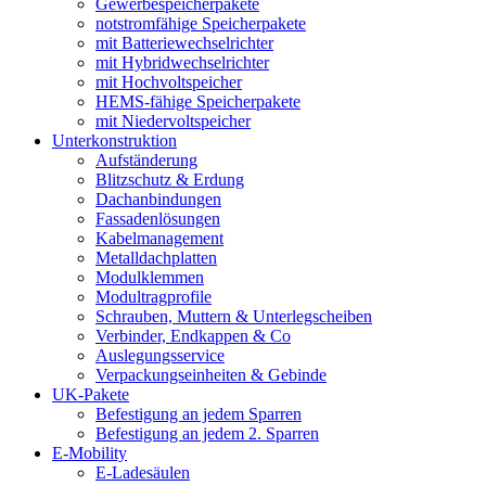
Gewerbespeicherpakete
notstromfähige Speicherpakete
mit Batteriewechselrichter
mit Hybridwechselrichter
mit Hochvoltspeicher
HEMS-fähige Speicherpakete
mit Niedervoltspeicher
Unterkonstruktion
Aufständerung
Blitzschutz & Erdung
Dachanbindungen
Fassadenlösungen
Kabelmanagement
Metalldachplatten
Modulklemmen
Modultragprofile
Schrauben, Muttern & Unterlegscheiben
Verbinder, Endkappen & Co
Auslegungsservice
Verpackungseinheiten & Gebinde
UK-Pakete
Befestigung an jedem Sparren
Befestigung an jedem 2. Sparren
E-Mobility
E-Ladesäulen