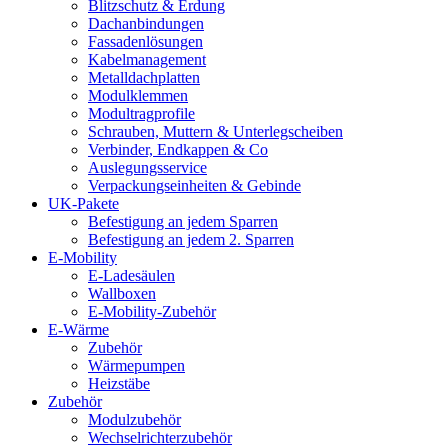
Blitzschutz & Erdung
Dachanbindungen
Fassadenlösungen
Kabelmanagement
Metalldachplatten
Modulklemmen
Modultragprofile
Schrauben, Muttern & Unterlegscheiben
Verbinder, Endkappen & Co
Auslegungsservice
Verpackungseinheiten & Gebinde
UK-Pakete
Befestigung an jedem Sparren
Befestigung an jedem 2. Sparren
E-Mobility
E-Ladesäulen
Wallboxen
E-Mobility-Zubehör
E-Wärme
Zubehör
Wärmepumpen
Heizstäbe
Zubehör
Modulzubehör
Wechselrichterzubehör