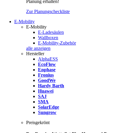
Planung erhalten!
Zur Planungscheckliste
E-Mobility
E-Mobility
E-Ladesäulen
Wallboxen
E-Mobility-Zubehör
alle anzeigen
Hersteller
AlphaESS
EcoFlow
Enphase
Fronius
GoodWe
Hardy Barth
Huawei
SAJ
SMA
SolarEdge
Sungrow
Preisgekrönt