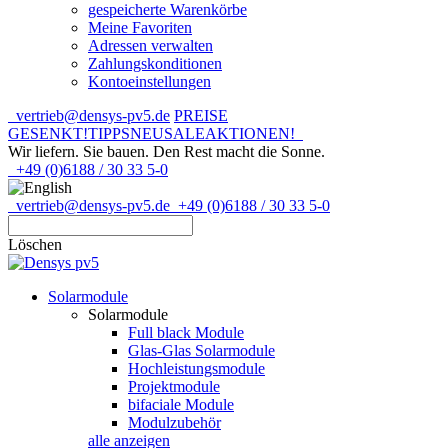
gespeicherte Warenkörbe
Meine Favoriten
Adressen verwalten
Zahlungskonditionen
Kontoeinstellungen
vertrieb@densys-pv5.de
PREISE
GESENKT!
TIPPS
NEU
SALE
AKTIONEN!
Wir liefern. Sie bauen.
Den Rest macht die Sonne.
+49 (0)6188 / 30 33 5-0
vertrieb@densys-pv5.de
+49 (0)6188 / 30 33 5-0
Löschen
Solarmodule
Solarmodule
Full black Module
Glas-Glas Solarmodule
Hochleistungsmodule
Projektmodule
bifaciale Module
Modulzubehör
alle anzeigen