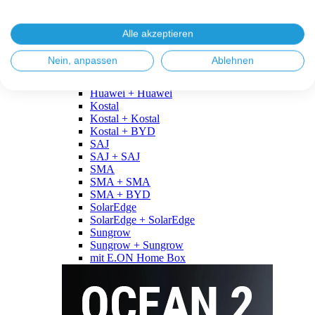
Fronius
Fronius + Fronius
Fronius + BYD
Alle akzeptieren
GoodWe
GoodWe + GoodWe
Nein, anpassen
Ablehnen
GoodWe + BYD
Huawei
Huawei + Huawei
Kostal
Kostal + Kostal
Kostal + BYD
SAJ
SAJ + SAJ
SMA
SMA + SMA
SMA + BYD
SolarEdge
SolarEdge + SolarEdge
Sungrow
Sungrow + Sungrow
mit E.ON Home Box