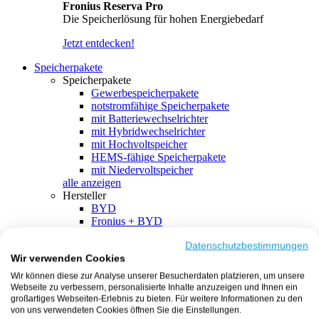
Fronius Reserva Pro
Die Speicherlösung für hohen Energiebedarf
Jetzt entdecken!
Speicherpakete
Speicherpakete
Gewerbespeicherpakete
notstromfähige Speicherpakete
mit Batteriewechselrichter
mit Hybridwechselrichter
mit Hochvoltspeicher
HEMS-fähige Speicherpakete
mit Niedervoltspeicher
alle anzeigen
Hersteller
BYD
Fronius + BYD
GoodWe + BYD
Kostal + BYD
Datenschutzbestimmungen
Wir verwenden Cookies
SMA + BYD
EcoFlow
Wir können diese zur Analyse unserer Besucherdaten platzieren, um unsere
EcoFlow + EcoFlow
Webseite zu verbessern, personalisierte Inhalte anzuzeigen und Ihnen ein
FENECON
großartiges Webseiten-Erlebnis zu bieten. Für weitere Informationen zu den
FENECON + FENECON
von uns verwendeten Cookies öffnen Sie die Einstellungen.