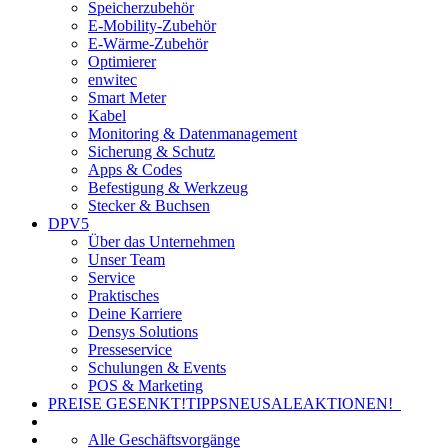
Speicherzubehör
E-Mobility-Zubehör
E-Wärme-Zubehör
Optimierer
enwitec
Smart Meter
Kabel
Monitoring & Datenmanagement
Sicherung & Schutz
Apps & Codes
Befestigung & Werkzeug
Stecker & Buchsen
DPV5
Über das Unternehmen
Unser Team
Service
Praktisches
Deine Karriere
Densys Solutions
Presseservice
Schulungen & Events
POS & Marketing
PREISE GESENKT!
TIPPS
NEU
SALE
AKTIONEN!
Alle Geschäftsvorgänge