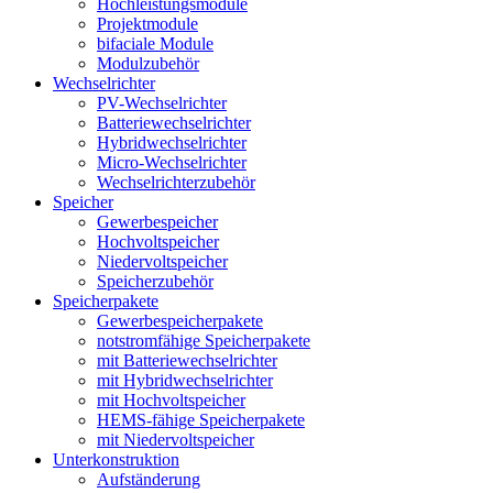
Hochleistungsmodule
Projektmodule
bifaciale Module
Modulzubehör
Wechselrichter
PV-Wechselrichter
Batteriewechselrichter
Hybridwechselrichter
Micro-Wechselrichter
Wechselrichterzubehör
Speicher
Gewerbespeicher
Hochvoltspeicher
Niedervoltspeicher
Speicherzubehör
Speicherpakete
Gewerbespeicherpakete
notstromfähige Speicherpakete
mit Batteriewechselrichter
mit Hybridwechselrichter
mit Hochvoltspeicher
HEMS-fähige Speicherpakete
mit Niedervoltspeicher
Unterkonstruktion
Aufständerung