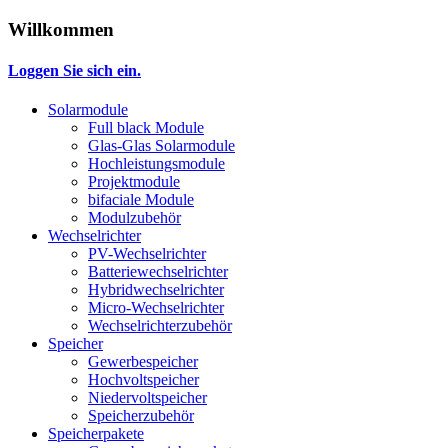
Willkommen
Loggen Sie sich ein.
Solarmodule
Full black Module
Glas-Glas Solarmodule
Hochleistungsmodule
Projektmodule
bifaciale Module
Modulzubehör
Wechselrichter
PV-Wechselrichter
Batteriewechselrichter
Hybridwechselrichter
Micro-Wechselrichter
Wechselrichterzubehör
Speicher
Gewerbespeicher
Hochvoltspeicher
Niedervoltspeicher
Speicherzubehör
Speicherpakete