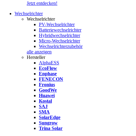
Jetzt entdecken!
Wechselrichter
Wechselrichter
PV-Wechselrichter
Batteriewechselrichter
Hybridwechselrichter
Micro-Wechselrichter
Wechselrichterzubehör
alle anzeigen
Hersteller
AlphaESS
EcoFlow
Enphase
FENECON
Fronius
GoodWe
Huawei
Kostal
SAJ
SMA
SolarEdge
Sungrow
Trina Solar