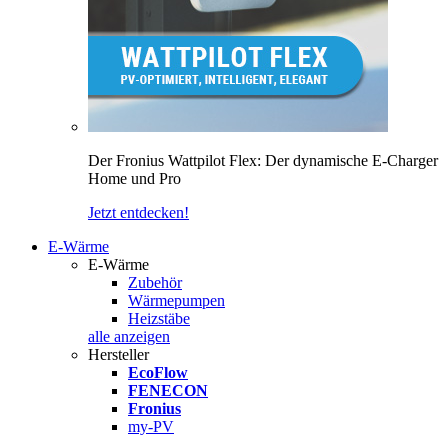
Der Fronius Wattpilot Flex: Der dynamische E-Charger
Home und Pro
Jetzt entdecken!
E-Wärme
E-Wärme
Zubehör
Wärmepumpen
Heizstäbe
alle anzeigen
Hersteller
EcoFlow
FENECON
Fronius
my-PV